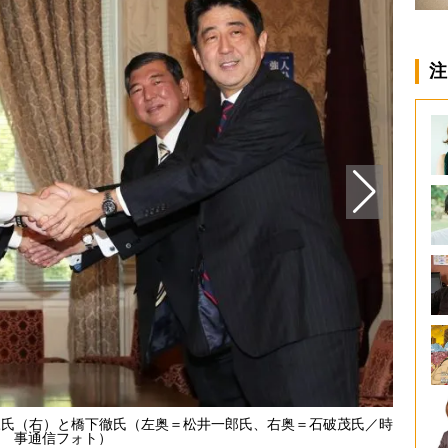
注
三氏（右）と橋下徹氏（左奥＝松井一郎氏、右奥＝石破茂氏／時
事通信フォト）