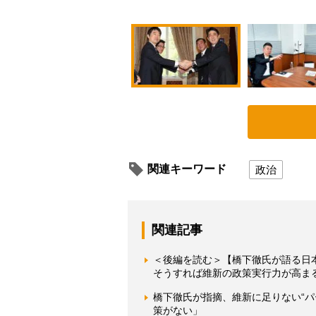
関連キーワード
政治
関連記事
＜後編を読む＞【橋下徹氏が語る日
そうすれば維新の政策実行力が高ま
橋下徹氏が指摘、維新に足りない“
策がない」