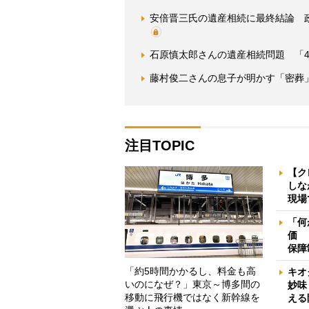
安倍晋三氏の遺産相続に最終結論 
石原慎太郎さんの遺産相続問題 「
藤村俊二さんの息子が明かす「密葬
注目TOPIC
【ク
しな
現場
「何
価 
保障
「約5時間かかるし、料金も高
キオ
いのになぜ？」東京～博多間の
妙味
移動に飛行機ではなく新幹線を
える