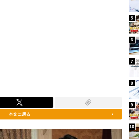
5
6
7
8
9
本文に戻る
10