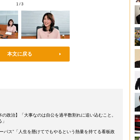
1
/
3
本文に戻る
本の政治】「大事なのは自公を過半数割れに追い込むこと。
る」
パーパス”「人生を懸けてでもやるという熱量を持てる看板政