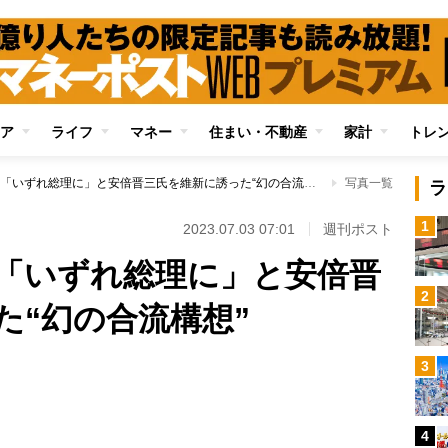
ア
ライフ
マネー
住まい・不動産
家計
トレ
橋下徹氏が明かす「いずれ総理に」と安倍晋三氏を維新に誘った“幻の合流構想”
写真一覧
ラ
1
2023.07.03 07:01
週刊ポスト
「いずれ総理に」と安倍晋
2
た“幻の合流構想”
3
Loaded
:
100.00%
4