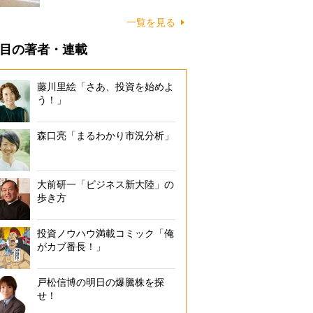
に…
一覧を見る
目の著者・連載
藤川里絵「さあ、投資を始めよ
う！」
森口亮「まるわかり市況分析」
大前研一「ビジネス新大陸」の
歩き方
投資ノウハウ満載コミック「俺
がカブ番長！」
戸松信博の明日の爆騰株を探
せ！
元NHK解説委員でジャーナリストの岩田明子氏（右）と橋下徹氏が12