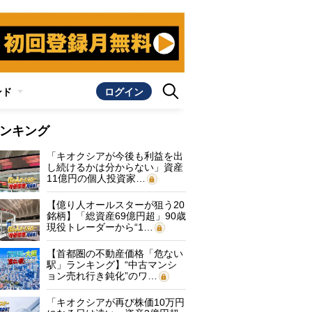
ンド
ログイン
ンキング
「キオクシアが今後も利益を出
し続けるかは分からない」資産
11億円の個人投資家…
【億り人オールスターが狙う20
銘柄】「総資産69億円超」90歳
現役トレーダーから“1…
【首都圏の不動産価格「危ない
駅」ランキング】“中古マンシ
ョン売れ行き鈍化”のワ…
「キオクシアが再び株価10万円