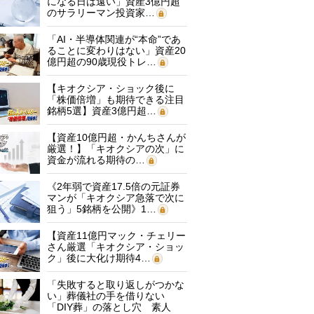
になる日は遠い」資産3億円超
のサラリーマン投資家…
「AI・半導体関連が“本命”であ
ることに変わりはない」資産20
億円超の90歳現役トレ…
【キオクシア・ショック後に
「株価倍増」も期待できる注目
銘柄5選】資産3億円超…
【資産10億円超・かんちさんが
厳選！】「キオクシアの次」に
資金が流れる期待の…
《2年弱で資産17.5倍の元証券
マンが「キオクシア急落で次に
狙う」5銘柄を公開》1…
【資産11億円マック・チェリー
さん厳選「キオクシア・ショッ
ク」後に大化け期待4…
「失敗すると取り返しがつかな
い」葬儀社の手を借りない
「DIY葬」の落とし穴 素人