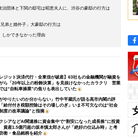
政治団体と下関の邸宅は昭恵夫人に、渋谷の豪邸の行方は
4兄弟と婚外子」大豪邸の行方は
」しかできなかった理由
レジット決済代行・全東信が破産】63社もの金融機関が融資を
がら「20年以上の粉飾決算」を見抜けなかったカラクリ 営業
では“自転車操業”の焦りも表出していた
がやりたいのか分からない」竹中平蔵氏が語る高市内閣の評
「給付付き税額控除はその場しのぎ」いま不可欠なのは“社会
制度の改革議論”と指摘
クシアなどAI関連株に資金集中で“割安になった成長株”に投資
 資産1.5億円超の坂本慎太郎さんが「絶好の仕込み時」と考
防衛・食品銘柄を紹介