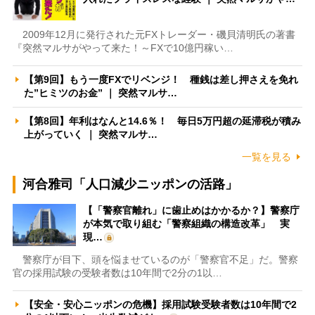
2009年12月に発行された元FXトレーダー・磯貝清明氏の著書
『突然マルサがやって来た！～FXで10億円稼い…
【第9回】もう一度FXでリベンジ！ 種銭は差し押さえを免れ
た”ヒミツのお金” ｜ 突然マルサ…
【第8回】年利はなんと14.6％！ 毎日5万円超の延滞税が積み
上がっていく ｜ 突然マルサ…
一覧を見る
河合雅司「人口減少ニッポンの活路」
【「警察官離れ」に歯止めはかかるか？】警察庁
が本気で取り組む「警察組織の構造改革」 実
現…
警察庁が目下、頭を悩ませているのが「警察官不足」だ。警察
官の採用試験の受験者数は10年間で2分の1以…
【安全・安心ニッポンの危機】採用試験受験者数は10年間で2