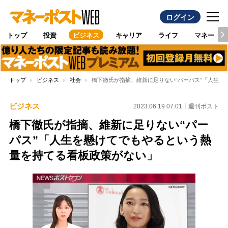
ログイン
トップ
投資
ビジネス
キャリア
ライフ
マネー
トップ
ビジネス
社会
橋下徹氏が指摘、維新に足りない“パーパス”「人生を
ビジネス
2023.06.19 07:01
週刊ポスト
橋下徹氏が指摘、維新に足りない“パー
パス”「人生を懸けてでもやるという熱
量を持てる看板政策がない」