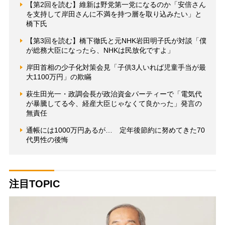
【第2回を読む】維新は野党第一党になるのか「安倍さん
を支持して岸田さんに不満を持つ層を取り込みたい」と
橋下氏
【第3回を読む】橋下徹氏と元NHK岩田明子氏が対談「僕
が総務大臣になったら、NHKは民放化ですよ」
岸田首相の少子化対策会見「子供3人いれば児童手当が最
大1100万円」の欺瞞
萩生田光一・政調会長が政治資金パーティーで「電気代
が暴騰してる今、経産大臣じゃなくて良かった」発言の
無責任
通帳には1000万円あるが… 定年後節約に努めてきた70
代男性の後悔
注目TOPIC