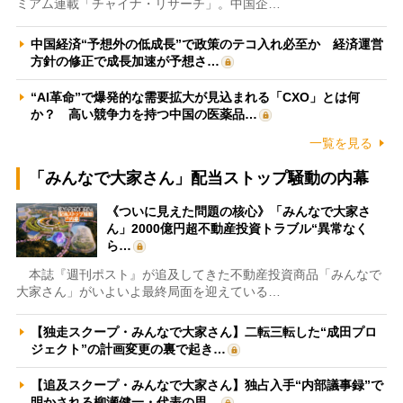
ミアム連載「チャイナ・リサーチ」。中国企…
中国経済“予想外の低成長”で政策のテコ入れ必至か 経済運営
方針の修正で成長加速が予想さ…
“AI革命”で爆発的な需要拡大が見込まれる「CXO」とは何
か？ 高い競争力を持つ中国の医薬品…
一覧を見る
「みんなで大家さん」配当ストップ騒動の内幕
《ついに見えた問題の核心》「みんなで大家さ
ん」2000億円超不動産投資トラブル“異常なく
ら…
本誌『週刊ポスト』が追及してきた不動産投資商品「みんなで
大家さん」がいよいよ最終局面を迎えている…
【独走スクープ・みんなで大家さん】二転三転した“成田プロ
ジェクト”の計画変更の裏で起き…
【追及スクープ・みんなで大家さん】独占入手“内部議事録”で
明かされる柳瀬健一・代表の思…