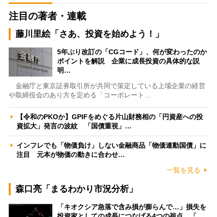
注目の著者・連載
藤川里絵「さあ、投資を始めよう！」
5年ぶり改訂の「CGコード」、何が変わったのか
ポイントを解説 企業に成長投資の具体的な説
明…
金融庁と東京証券取引所が共同で策定している上場企業の経営
や取締役会のあり方を定める「コーポレート…
【令和のPKOか】GPIFをめぐる片山財務相の「円資産への投
資拡大」発言の波紋 「国債重視」…
インフレでも「物価負け」しない金融商品「物価連動国債」に
注目 元本が物価の動きに合わせ…
一覧を見る
森口亮「まるわかり市況分析」
「キオクシア急落で含み損が膨らんで…」損失を
投資家としての成長につなげる4つの視点 「…