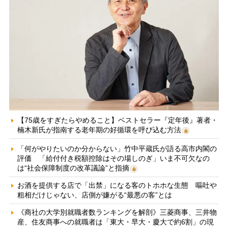
【75歳をすぎたらやめること】ベストセラー『定年後』著者・
楠木新氏が指南する老年期の好循環を呼び込む方法
「何がやりたいのか分からない」竹中平蔵氏が語る高市内閣の
評価 「給付付き税額控除はその場しのぎ」いま不可欠なの
は“社会保障制度の改革議論”と指摘
お酒を提供する店で「出禁」になる客のトホホな生態 嘔吐や
粗相だけじゃない、店側が嫌がる“最悪の客”とは
《商社の大学別就職者数ランキングを解剖》三菱商事、三井物
産、住友商事への就職者は「東大・早大・慶大で約6割」の現