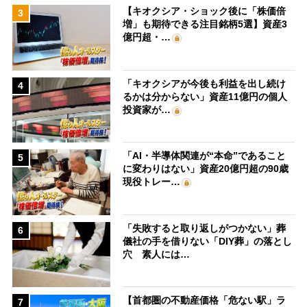
【キオクシア・ショック後に「株価倍
3
増」も期待できる注目銘柄5選】資産3
億円超・…
「キオクシアが今後も利益を出し続け
4
るかは分からない」資産11億円の個人
投資家が…
「AI・半導体関連が“本命”であること
5
に変わりはない」資産20億円超の90歳
現役トレー…
「失敗すると取り返しがつかない」葬
6
儀社の手を借りない「DIY葬」の落とし
穴 素人には…
【首都圏の不動産価格「危ない駅」ラ
7