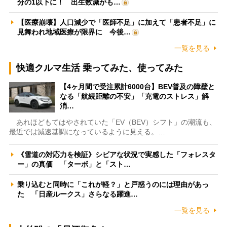
分の1以下に！ 出生数減がも…
【医療崩壊】人口減少で「医師不足」に加えて「患者不足」に
見舞われ地域医療が限界に 今後…
一覧を見る
快適クルマ生活 乗ってみた、使ってみた
【4ヶ月間で受注累計6000台】BEV普及の障壁と
なる「航続距離の不安」「充電のストレス」解
消…
あれほどもてはやされていた「EV（BEV）シフト」の潮流も、
最近では減速基調になっているように見える。…
《雪道の対応力を検証》シビアな状況で実感した「フォレスタ
ー」の真価 「ターボ」と「スト…
乗り込むと同時に「これが軽？」と戸惑うのには理由があっ
た 「日産ルークス」さらなる躍進…
一覧を見る