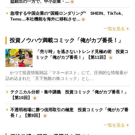
益続出の一方で、中小企業・…
急増する中国企業の“国籍ロンダリング” SHEIN、TikTok、
Temu…本社機能を海外に移転させ…
一覧を見る
投資ノウハウ満載コミック「俺がカブ番長！」
「売り時」を逃さないトレンド見極め術 投資コ
ミック「俺がカブ番長！」【第11回】
かつて投資情報雑誌「マネーポスト」にて、圧倒的な情報量が
詰め込まれた「天下無敵の株コミック」とし…
テクニカル分析・集中講義 投資コミック「俺がカブ番長！」
【第10回】
不透明相場に勝つ信用取引の極意 投資コミック「俺がカブ番
長！」【第9回】
一覧を見る