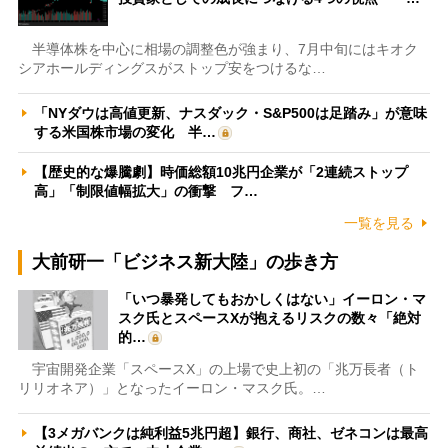
半導体株を中心に相場の調整色が強まり、7月中旬にはキオク
シアホールディングスがストップ安をつけるな…
「NYダウは高値更新、ナスダック・S&P500は足踏み」が意味
する米国株市場の変化 半…
【歴史的な爆騰劇】時価総額10兆円企業が「2連続ストップ
高」「制限値幅拡大」の衝撃 フ…
一覧を見る
大前研一「ビジネス新大陸」の歩き方
「いつ暴発してもおかしくはない」イーロン・マ
スク氏とスペースXが抱えるリスクの数々「絶対
的…
宇宙開発企業「スペースX」の上場で史上初の「兆万長者（ト
リリオネア）」となったイーロン・マスク氏。…
【3メガバンクは純利益5兆円超】銀行、商社、ゼネコンは最高