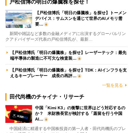
戸松信博の明日の爆騰株を探せ！
【戸松信博氏「明日の爆騰株」を探せ】トーメン
デバイス：サムスンを通じて世界のAIメモリ需
要…
新聞や雑誌など多数の金融メディアに出演するグローバルリン
クアドバイザーズ代表の戸松信博氏が、最新…
【戸松信博氏「明日の爆騰株」を探せ】レーザーテック：最先
端半導体の製造に不可欠な検査装…
【戸松信博氏「明日の爆騰株」を探せ】TDK：AIインフラを支
えるキープレーヤー 成長の再評…
一覧を見る
田代尚機のチャイナ・リサーチ
中国「Kimi K3」の衝撃に世界はどう対応するの
か？ 米財務長官が検討する「蒸留を行う中国
AI…
中国経済に精通する中国株投資の第一人者・田代尚機氏のプレ