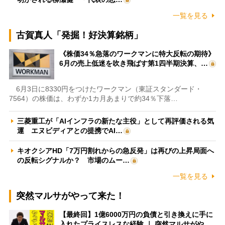
一覧を見る
古賀真人「発掘！好決算銘柄」
《株価34％急落のワークマンに特大反転の期待》
6月の売上低迷を吹き飛ばす第1四半期決算、…
6月3日に8330円をつけたワークマン（東証スタンダード・
7564）の株価は、わずか1カ月あまりで約34％下落…
三菱重工が「AIインフラの新たな主役」として再評価される気
運 エヌビディアとの提携でAI…
キオクシアHD「7万円割れからの急反発」は再びの上昇局面へ
の反転シグナルか？ 市場のムー…
一覧を見る
突然マルサがやって来た！
【最終回】1億6000万円の負債と引き換えに手に
入れたプライスレスな経験 ｜ 突然マルサがや…