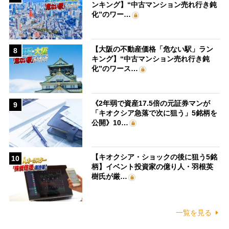
ンキング】“中古マンション売れ行き鈍
化”のワー…
【大阪の不動産価格「危ない駅」ラン
8
キング】“中古マンション売れ行き鈍
化”のワース…
《2年弱で資産17.5倍の元証券マンが
9
「キオクシア急落で次に狙う」5銘柄を
公開》10…
【キオクシア・ショックの後に狙う5銘
10
柄】イベント投資家の億り人・羽根英
樹氏が厳…
一覧を見る