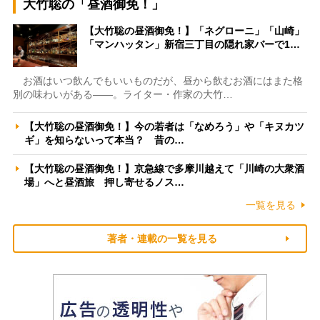
大竹聡の「昼酒御免！」
【大竹聡の昼酒御免！】「ネグローニ」「山崎」
「マンハッタン」新宿三丁目の隠れ家バーで1…
お酒はいつ飲んでもいいものだが、昼から飲むお酒にはまた格
別の味わいがある――。ライター・作家の大竹…
【大竹聡の昼酒御免！】今の若者は「なめろう」や「キヌカツ
ギ」を知らないって本当？ 昔の…
【大竹聡の昼酒御免！】京急線で多摩川越えて「川崎の大衆酒
場」へと昼酒旅 押し寄せるノス…
一覧を見る
著者・連載の一覧を見る