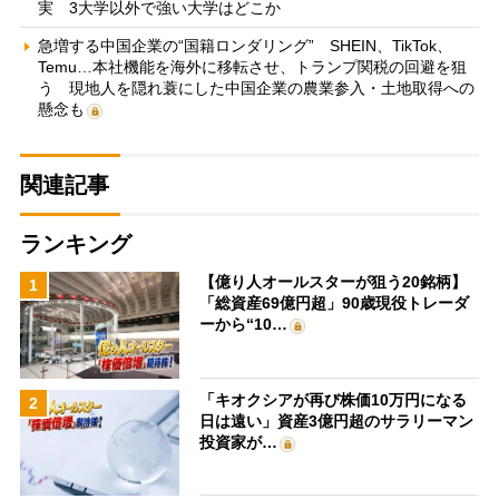
実 3大学以外で強い大学はどこか
急増する中国企業の“国籍ロンダリング” SHEIN、TikTok、
Temu…本社機能を海外に移転させ、トランプ関税の回避を狙
う 現地人を隠れ蓑にした中国企業の農業参入・土地取得への
懸念も
関連記事
ランキング
【億り人オールスターが狙う20銘柄】
1
「総資産69億円超」90歳現役トレーダ
ーから“10…
「キオクシアが再び株価10万円になる
2
日は遠い」資産3億円超のサラリーマン
投資家が…