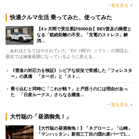
一覧を見る
快適クルマ生活 乗ってみた、使ってみた
【4ヶ月間で受注累計6000台】BEV普及の障壁と
なる「航続距離の不安」「充電のストレス」解
消…
あれほどもてはやされていた「EV（BEV）シフト」の潮流も、
最近では減速基調になっているように見える。…
《雪道の対応力を検証》シビアな状況で実感した「フォレスタ
ー」の真価 「ターボ」と「スト…
乗り込むと同時に「これが軽？」と戸惑うのには理由があっ
た 「日産ルークス」さらなる躍進…
一覧を見る
大竹聡の「昼酒御免！」
【大竹聡の昼酒御免！】「ネグローニ」「山崎」
「マンハッタン」新宿三丁目の隠れ家バーで1…