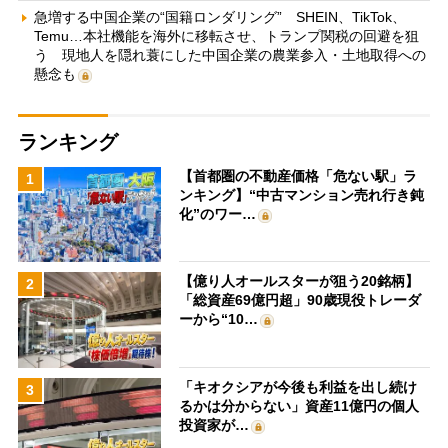
急増する中国企業の“国籍ロンダリング” SHEIN、TikTok、
Temu…本社機能を海外に移転させ、トランプ関税の回避を狙
う 現地人を隠れ蓑にした中国企業の農業参入・土地取得への
懸念も
ランキング
【首都圏の不動産価格「危ない駅」ラ
1
ンキング】“中古マンション売れ行き鈍
化”のワー…
【億り人オールスターが狙う20銘柄】
2
「総資産69億円超」90歳現役トレーダ
ーから“10…
「キオクシアが今後も利益を出し続け
3
るかは分からない」資産11億円の個人
投資家が…