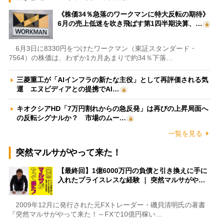
《株価34％急落のワークマンに特大反転の期待》
6月の売上低迷を吹き飛ばす第1四半期決算、…
6月3日に8330円をつけたワークマン（東証スタンダード・
7564）の株価は、わずか1カ月あまりで約34％下落…
三菱重工が「AIインフラの新たな主役」として再評価される気
運 エヌビディアとの提携でAI…
キオクシアHD「7万円割れからの急反発」は再びの上昇局面へ
の反転シグナルか？ 市場のムー…
一覧を見る
突然マルサがやって来た！
【最終回】1億6000万円の負債と引き換えに手に
入れたプライスレスな経験 ｜ 突然マルサがや…
2009年12月に発行された元FXトレーダー・磯貝清明氏の著書
『突然マルサがやって来た！～FXで10億円稼い…