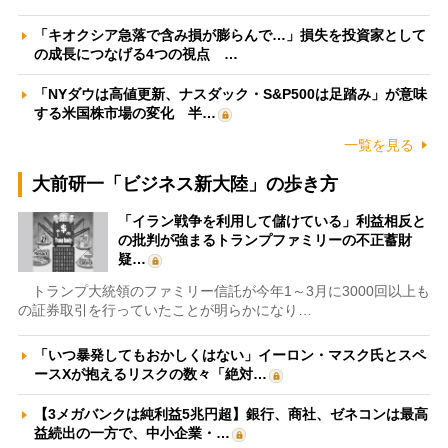
「キオクシア急落で含み損が膨らんで…」損失を投資家として
の成長につなげる4つの視点 …
「NYダウは高値更新、ナスダック・S&P500は足踏み」が意味
する米国株市場の変化 半…
一覧を見る
大前研一「ビジネス新大陸」の歩き方
「イラン戦争を利用して儲けている」利益相反と
の批判が強まるトランプファミリーの不正蓄財
疑…
トランプ大統領のファミリー信託が今年1～3月に3000回以上も
の証券取引を行っていたことが明らかになり…
「いつ暴発してもおかしくはない」イーロン・マスク氏とスペ
ースXが抱えるリスクの数々「絶対…
【3メガバンクは純利益5兆円超】銀行、商社、ゼネコンは最高
益続出の一方で、中小企業・…