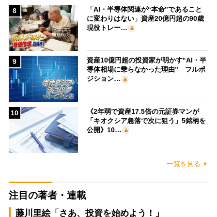
「AI・半導体関連が“本命”であること
8
に変わりはない」資産20億円超の90歳
現役トレー…
資産10億円超の投資家が明かす“AI・半
9
導体相場に乗らなかった理由” フルポ
ジション…
《2年弱で資産17.5倍の元証券マンが
10
「キオクシア急落で次に狙う」5銘柄を
公開》10…
一覧を見る
注目の著者・連載
藤川里絵「さあ、投資を始めよう！」