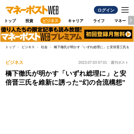
ログイン
トップ
投資
ビジネス
キャリア
ライフ
マネー
トップ
ビジネス
社会
橋下徹氏が明かす「いずれ総理に」と安倍晋三氏を維新
ビジネス
2023.07.03 07:01
週刊ポスト
橋下徹氏が明かす「いずれ総理に」と安
倍晋三氏を維新に誘った“幻の合流構想”
Loaded
:
100.00%
/
Unmute