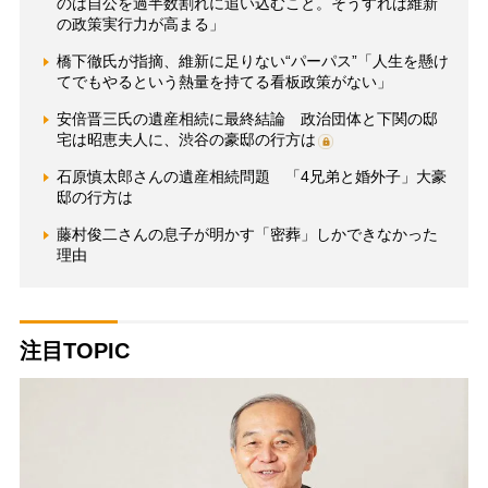
のは自公を過半数割れに追い込むこと。そうすれば維新
の政策実行力が高まる」
橋下徹氏が指摘、維新に足りない“パーパス”「人生を懸け
てでもやるという熱量を持てる看板政策がない」
安倍晋三氏の遺産相続に最終結論 政治団体と下関の邸
宅は昭恵夫人に、渋谷の豪邸の行方は
石原慎太郎さんの遺産相続問題 「4兄弟と婚外子」大豪
邸の行方は
藤村俊二さんの息子が明かす「密葬」しかできなかった
理由
注目TOPIC