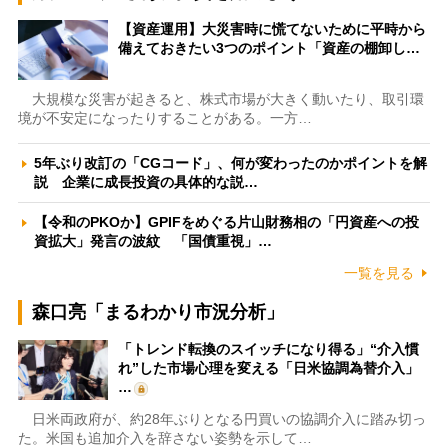
【資産運用】大災害時に慌てないために平時から
備えておきたい3つのポイント「資産の棚卸し…
大規模な災害が起きると、株式市場が大きく動いたり、取引環
境が不安定になったりすることがある。一方…
5年ぶり改訂の「CGコード」、何が変わったのかポイントを解
説 企業に成長投資の具体的な説…
【令和のPKOか】GPIFをめぐる片山財務相の「円資産への投
資拡大」発言の波紋 「国債重視」…
一覧を見る
森口亮「まるわかり市況分析」
「トレンド転換のスイッチになり得る」“介入慣
れ”した市場心理を変える「日米協調為替介入」
…
日米両政府が、約28年ぶりとなる円買いの協調介入に踏み切っ
た。米国も追加介入を辞さない姿勢を示して…