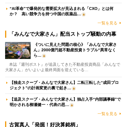
“AI革命”で爆発的な需要拡大が見込まれる「CXO」とは何
か？ 高い競争力を持つ中国の医薬品…
一覧を見る
「みんなで大家さん」配当ストップ騒動の内幕
《ついに見えた問題の核心》「みんなで大家さ
ん」2000億円超不動産投資トラブル“異常なく
ら…
本誌『週刊ポスト』が追及してきた不動産投資商品「みんなで
大家さん」がいよいよ最終局面を迎えている…
【独走スクープ・みんなで大家さん】二転三転した“成田プロ
ジェクト”の計画変更の裏で起き…
【追及スクープ・みんなで大家さん】独占入手“内部議事録”で
明かされる柳瀬健一・代表の思…
一覧を見る
古賀真人「発掘！好決算銘柄」