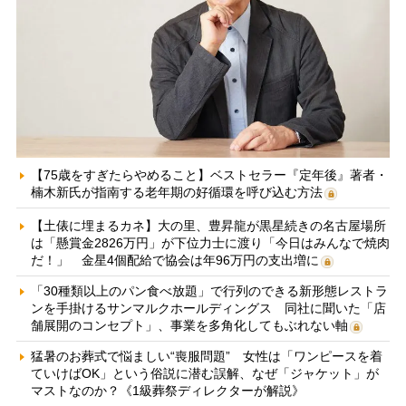
【75歳をすぎたらやめること】ベストセラー『定年後』著者・
楠木新氏が指南する老年期の好循環を呼び込む方法
【土俵に埋まるカネ】大の里、豊昇龍が黒星続きの名古屋場所
は「懸賞金2826万円」が下位力士に渡り「今日はみんなで焼肉
だ！」 金星4個配給で協会は年96万円の支出増に
「30種類以上のパン食べ放題」で行列のできる新形態レストラ
ンを手掛けるサンマルクホールディングス 同社に聞いた「店
舗展開のコンセプト」、事業を多角化してもぶれない軸
猛暑のお葬式で悩ましい“喪服問題” 女性は「ワンピースを着
ていけばOK」という俗説に潜む誤解、なぜ「ジャケット」が
マストなのか？《1級葬祭ディレクターが解説》