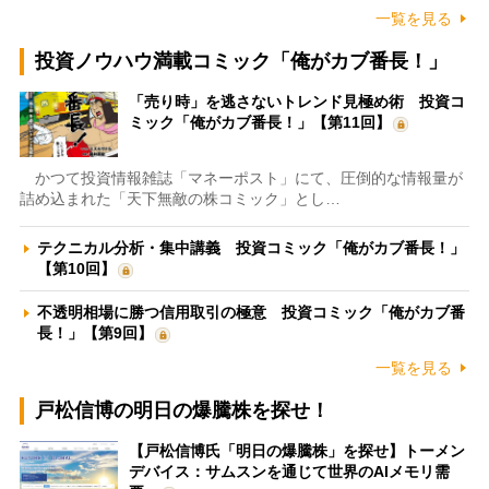
一覧を見る
投資ノウハウ満載コミック「俺がカブ番長！」
「売り時」を逃さないトレンド見極め術 投資コ
ミック「俺がカブ番長！」【第11回】
かつて投資情報雑誌「マネーポスト」にて、圧倒的な情報量が
詰め込まれた「天下無敵の株コミック」とし…
テクニカル分析・集中講義 投資コミック「俺がカブ番長！」
【第10回】
不透明相場に勝つ信用取引の極意 投資コミック「俺がカブ番
長！」【第9回】
一覧を見る
戸松信博の明日の爆騰株を探せ！
【戸松信博氏「明日の爆騰株」を探せ】トーメン
デバイス：サムスンを通じて世界のAIメモリ需