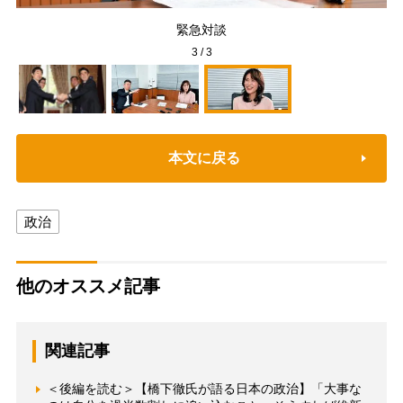
徹氏
緊急対談
3
/
3
本文に戻る
政治
他のオススメ記事
関連記事
＜後編を読む＞【橋下徹氏が語る日本の政治】「大事な