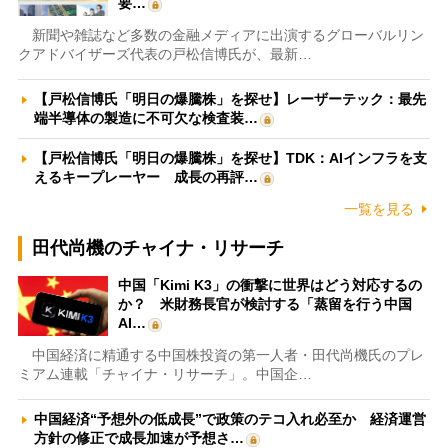
要…
新聞や雑誌など多数の金融メディアに出演するグローバルリン
クアドバイザーズ代表の戸松信博氏が、最新…
【戸松信博氏「明日の爆騰株」を探せ】レーザーテック：最先
端半導体の製造に不可欠な検査装…
【戸松信博氏「明日の爆騰株」を探せ】TDK：AIインフラを支
えるキープレーヤー 成長の再評…
一覧を見る
田代尚機のチャイナ・リサーチ
中国「Kimi K3」の衝撃に世界はどう対応するの
か？ 米財務長官が検討する「蒸留を行う中国
AI…
中国経済に精通する中国株投資の第一人者・田代尚機氏のプレ
ミアム連載「チャイナ・リサーチ」。中国企…
中国経済“予想外の低成長”で政策のテコ入れ必至か 経済運営
方針の修正で成長加速が予想さ…