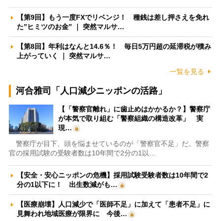
【第9回】もう一度FXでリベンジ！ 種銭は差し押さえを免れ
た”ヒミツのお金” ｜ 突然マルサ…
【第8回】年利はなんと14.6％！ 毎日5万円超の延滞税が積み
上がっていく ｜ 突然マルサ…
一覧を見る
河合雅司「人口減少ニッポンの活路」
【「警察官離れ」に歯止めはかかるか？】警察庁
が本気で取り組む「警察組織の構造改革」 実
現…
警察庁が目下、頭を悩ませているのが「警察官不足」だ。警察
官の採用試験の受験者数は10年間で2分の1以…
【安全・安心ニッポンの危機】採用試験受験者数は10年間で2
分の1以下に！ 出生数減がも…
【医療崩壊】人口減少で「医師不足」に加えて「患者不足」に
見舞われ地域医療が限界に 今後…