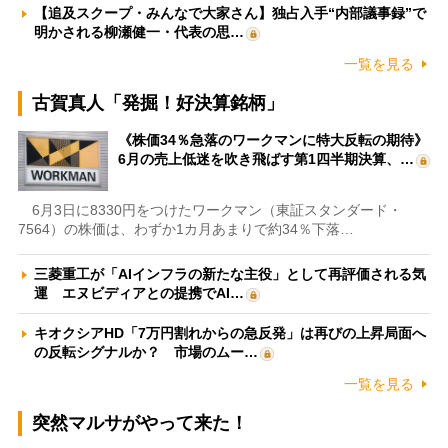
【追及スクープ・みんなで大家さん】独占入手“内部議事録”で
明かされる柳瀬健一・代表の思…
一覧を見る
古賀真人「発掘！好決算銘柄」
《株価34％急落のワークマンに特大反転の期待》
6月の売上低迷を吹き飛ばす第1四半期決算、…
6月3日に8330円をつけたワークマン（東証スタンダード・
7564）の株価は、わずか1カ月あまりで約34％下落…
三菱重工が「AIインフラの新たな主役」として再評価される気
運 エヌビディアとの提携でAI…
キオクシアHD「7万円割れからの急反発」は再びの上昇局面へ
の反転シグナルか？ 市場のムー…
一覧を見る
突然マルサがやって来た！