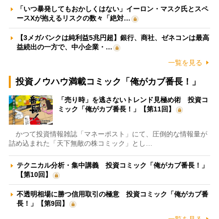
「いつ暴発してもおかしくはない」イーロン・マスク氏とスペ
ースXが抱えるリスクの数々「絶対…
【3メガバンクは純利益5兆円超】銀行、商社、ゼネコンは最高
益続出の一方で、中小企業・…
一覧を見る
投資ノウハウ満載コミック「俺がカブ番長！」
「売り時」を逃さないトレンド見極め術 投資コ
ミック「俺がカブ番長！」【第11回】
かつて投資情報雑誌「マネーポスト」にて、圧倒的な情報量が
詰め込まれた「天下無敵の株コミック」とし…
テクニカル分析・集中講義 投資コミック「俺がカブ番長！」
【第10回】
不透明相場に勝つ信用取引の極意 投資コミック「俺がカブ番
長！」【第9回】