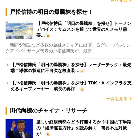
一覧を見る
戸松信博の明日の爆騰株を探せ！
【戸松信博氏「明日の爆騰株」を探せ】トーメン
デバイス：サムスンを通じて世界のAIメモリ需
要…
新聞や雑誌など多数の金融メディアに出演するグローバルリン
クアドバイザーズ代表の戸松信博氏が、最新…
【戸松信博氏「明日の爆騰株」を探せ】レーザーテック：最先
端半導体の製造に不可欠な検査装…
【戸松信博氏「明日の爆騰株」を探せ】TDK：AIインフラを支
えるキープレーヤー 成長の再評…
一覧を見る
田代尚機のチャイナ・リサーチ
厳しい経済情勢をどう打開するか？中国の下半期
の「経済運営方針」を読み解く 需要不足対策
が…