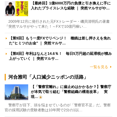
【最終回】1億6000万円の負債と引き換えに手に
入れたプライスレスな経験 ｜ 突然マルサがや…
2009年12月に発行された元FXトレーダー・磯貝清明氏の著書
『突然マルサがやって来た！～FXで10億円稼い…
【第9回】もう一度FXでリベンジ！ 種銭は差し押さえを免れ
た”ヒミツのお金” ｜ 突然マルサ…
【第8回】年利はなんと14.6％！ 毎日5万円超の延滞税が積み
上がっていく ｜ 突然マルサ…
一覧を見る
河合雅司「人口減少ニッポンの活路」
【「警察官離れ」に歯止めはかかるか？】警察庁
が本気で取り組む「警察組織の構造改革」 実
現…
警察庁が目下、頭を悩ませているのが「警察官不足」だ。警察
官の採用試験の受験者数は10年間で2分の1以…