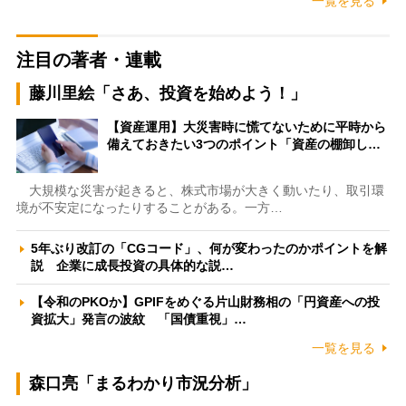
一覧を見る
注目の著者・連載
藤川里絵「さあ、投資を始めよう！」
【資産運用】大災害時に慌てないために平時から
備えておきたい3つのポイント「資産の棚卸し…
大規模な災害が起きると、株式市場が大きく動いたり、取引環
境が不安定になったりすることがある。一方…
5年ぶり改訂の「CGコード」、何が変わったのかポイントを解
説 企業に成長投資の具体的な説…
【令和のPKOか】GPIFをめぐる片山財務相の「円資産への投
資拡大」発言の波紋 「国債重視」…
一覧を見る
森口亮「まるわかり市況分析」