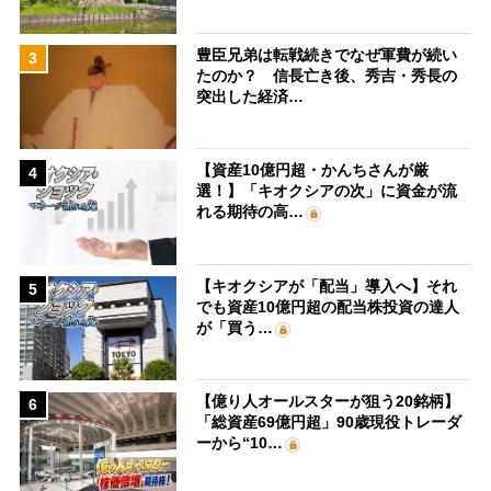
豊臣兄弟は転戦続きでなぜ軍費が続い
3
たのか？ 信長亡き後、秀吉・秀長の
突出した経済…
【資産10億円超・かんちさんが厳
4
選！】「キオクシアの次」に資金が流
れる期待の高…
【キオクシアが「配当」導入へ】それ
5
でも資産10億円超の配当株投資の達人
が「買う…
【億り人オールスターが狙う20銘柄】
6
「総資産69億円超」90歳現役トレーダ
ーから“10…