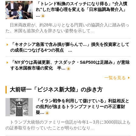
「トレンド転換のスイッチになり得る」“介入慣
れ”した市場心理を変える「日米協調為替介入」
…
日米両政府が、約28年ぶりとなる円買いの協調介入に踏み切っ
た。米国も追加介入を辞さない姿勢を示して…
「キオクシア急落で含み損が膨らんで…」損失を投資家として
の成長につなげる4つの視点 …
「NYダウは高値更新、ナスダック・S&P500は足踏み」が意味
する米国株市場の変化 半…
一覧を見る
大前研一「ビジネス新大陸」の歩き方
「イラン戦争を利用して儲けている」利益相反と
の批判が強まるトランプファミリーの不正蓄財
疑…
トランプ大統領のファミリー信託が今年1～3月に3000回以上も
の証券取引を行っていたことが明らかになり…