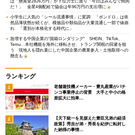
は「懸賞金2826万円」が下位力士に渡り「今日はみんなで焼肉
だ！」 金星4個配給で協会は年96万円の支出増に
小学生に人気の「シール流通事情」に変調 「ボンドロ」は依
然品薄状態が続くが、模倣品や類似品が大量流通し一部で値崩
れ 「選別が本格化する時代に」
急増する中国企業の“国籍ロンダリング” SHEIN、TikTok、
Temu…本社機能を海外に移転させ、トランプ関税の回避を狙
う 現地人を隠れ蓑にした中国企業の農業参入・土地取得への
懸念も
ランキング
老舗遊技機メーカー・豊丸産業がパチ
1
ンコ事業停止の背景 大手と中小の格
差拡大に拍車…
【天下統一を見据えた豊臣兄弟の経済
2
政策】秀吉が弟・秀長を紀伊に転封し
た納得の事情…