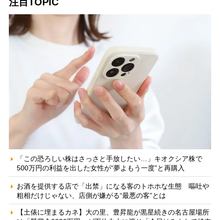
注目TOPIC
「この恐ろしい株はさっさと手放したい…」キオクシア株で
500万円の利益を出した女性が“夢よもう一度”と再購入
お酒を提供する店で「出禁」になる客のトホホな生態 嘔吐や
粗相だけじゃない、店側が嫌がる“最悪の客”とは
【土俵に埋まるカネ】大の里、豊昇龍が黒星続きの名古屋場所