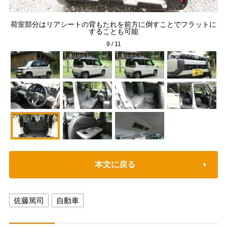
右両
荷室部分はリアシートの背もたれを前方に倒すことでフラットに
助
することも可能
9
/
11
本文に戻る
佐藤篤司
自動車