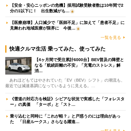
【安全・安心ニッポンの危機】採用試験受験者数は10年間で2
分の1以下に！ 出生数減がも…
【医療崩壊】人口減少で「医師不足」に加えて「患者不足」に
見舞われ地域医療が限界に 今後…
一覧を見る
快適クルマ生活 乗ってみた、使ってみた
【4ヶ月間で受注累計6000台】BEV普及の障壁と
なる「航続距離の不安」「充電のストレス」解
消…
あれほどもてはやされていた「EV（BEV）シフト」の潮流も、
最近では減速基調になっているように見える。…
《雪道の対応力を検証》シビアな状況で実感した「フォレスタ
ー」の真価 「ターボ」と「スト…
乗り込むと同時に「これが軽？」と戸惑うのには理由があっ
た 「日産ルークス」さらなる躍進…