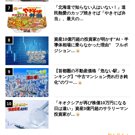
「北海道で知らない人はいない！」道
7
民熱愛のカップ焼きそば「やきそば弁
当」、最大の…
資産10億円超の投資家が明かす“AI・半
8
導体相場に乗らなかった理由” フルポ
ジション…
【首都圏の不動産価格「危ない駅」ラ
9
ンキング】“中古マンション売れ行き鈍
化”のワー…
「キオクシアが再び株価10万円になる
10
日は遠い」資産3億円超のサラリーマン
投資家が…