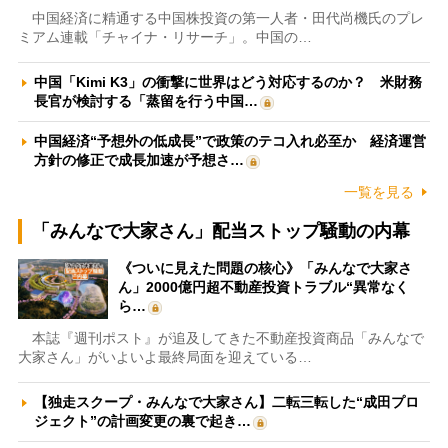
中国経済に精通する中国株投資の第一人者・田代尚機氏のプレ
ミアム連載「チャイナ・リサーチ」。中国の…
中国「Kimi K3」の衝撃に世界はどう対応するのか？ 米財務
長官が検討する「蒸留を行う中国…
中国経済“予想外の低成長”で政策のテコ入れ必至か 経済運営
方針の修正で成長加速が予想さ…
一覧を見る
「みんなで大家さん」配当ストップ騒動の内幕
《ついに見えた問題の核心》「みんなで大家さ
ん」2000億円超不動産投資トラブル“異常なく
ら…
本誌『週刊ポスト』が追及してきた不動産投資商品「みんなで
大家さん」がいよいよ最終局面を迎えている…
【独走スクープ・みんなで大家さん】二転三転した“成田プロ
ジェクト”の計画変更の裏で起き…