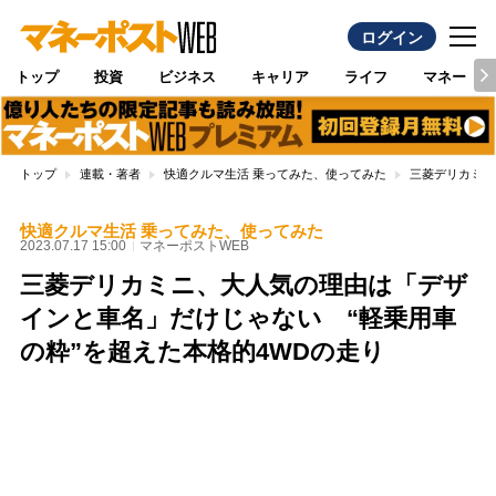
ログイン
トップ
投資
ビジネス
キャリア
ライフ
マネー
トップ
連載・著者
快適クルマ生活 乗ってみた、使ってみた
三菱デリカミニ
快適クルマ生活 乗ってみた、使ってみた
2023.07.17 15:00
マネーポストWEB
三菱デリカミニ、大人気の理由は「デザ
インと車名」だけじゃない “軽乗用車
の粋”を超えた本格的4WDの走り
Loaded
:
100.00%
/
Unmute