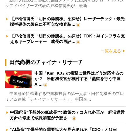
新聞や雑誌など多数の金融メディアに出演するグローバルリン
クアドバイザーズ代表の戸松信博氏が、最新…
【戸松信博氏「明日の爆騰株」を探せ】レーザーテック：最先
端半導体の製造に不可欠な検査装…
【戸松信博氏「明日の爆騰株」を探せ】TDK：AIインフラを支
えるキープレーヤー 成長の再評…
一覧を見る
田代尚機のチャイナ・リサーチ
中国「Kimi K3」の衝撃に世界はどう対応するの
か？ 米財務長官が検討する「蒸留を行う中国
AI…
中国経済に精通する中国株投資の第一人者・田代尚機氏のプレ
ミアム連載「チャイナ・リサーチ」。中国企…
中国経済“予想外の低成長”で政策のテコ入れ必至か 経済運営
方針の修正で成長加速が予想さ…
“AI革命”で爆発的な需要拡大が見込まれる「CXO」とは何