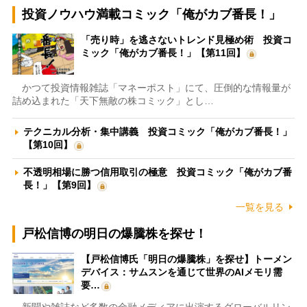
投資ノウハウ満載コミック「俺がカブ番長！」
「売り時」を逃さないトレンド見極め術 投資コ
ミック「俺がカブ番長！」【第11回】
かつて投資情報雑誌「マネーポスト」にて、圧倒的な情報量が
詰め込まれた「天下無敵の株コミック」とし…
テクニカル分析・集中講義 投資コミック「俺がカブ番長！」
【第10回】
不透明相場に勝つ信用取引の極意 投資コミック「俺がカブ番
長！」【第9回】
一覧を見る
戸松信博の明日の爆騰株を探せ！
【戸松信博氏「明日の爆騰株」を探せ】トーメン
デバイス：サムスンを通じて世界のAIメモリ需
要…