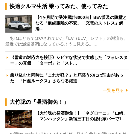
快適クルマ生活 乗ってみた、使ってみた
【4ヶ月間で受注累計6000台】BEV普及の障壁と
なる「航続距離の不安」「充電のストレス」解
消…
あれほどもてはやされていた「EV（BEV）シフト」の潮流も、
最近では減速基調になっているように見える。…
《雪道の対応力を検証》シビアな状況で実感した「フォレスタ
ー」の真価 「ターボ」と「スト…
乗り込むと同時に「これが軽？」と戸惑うのには理由があっ
た 「日産ルークス」さらなる躍進…
一覧を見る
大竹聡の「昼酒御免！」
【大竹聡の昼酒御免！】「ネグローニ」「山崎」
「マンハッタン」新宿三丁目の隠れ家バーで1…