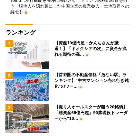
Temu…本社機能を海外に移転させ、トランプ関税の回避を狙
う 現地人を隠れ蓑にした中国企業の農業参入・土地取得への
懸念も
ランキング
【資産10億円超・かんちさんが厳
1
選！】「キオクシアの次」に資金が流
れる期待の高…
【首都圏の不動産価格「危ない駅」ラ
2
ンキング】“中古マンション売れ行き鈍
化”のワー…
【億り人オールスターが狙う20銘柄】
3
「総資産69億円超」90歳現役トレーダ
ーから“10…