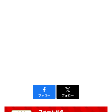
フォロー
フォロー