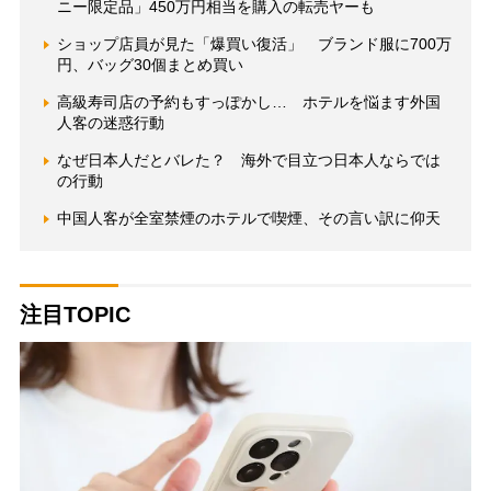
ニー限定品」450万円相当を購入の転売ヤーも
ショップ店員が見た「爆買い復活」 ブランド服に700万
円、バッグ30個まとめ買い
高級寿司店の予約もすっぽかし… ホテルを悩ます外国
人客の迷惑行動
なぜ日本人だとバレた？ 海外で目立つ日本人ならでは
の行動
中国人客が全室禁煙のホテルで喫煙、その言い訳に仰天
注目TOPIC