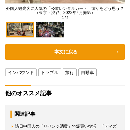
外国人観光客に人気の「公道レンタルカート」復活をどう思う？
コ
（東京・渋谷、2023年4月撮影）
1
/
2
本文に戻る
インバウンド
トラブル
旅行
自動車
他のオススメ記事
関連記事
訪日中国人の「リベンジ消費」で爆買い復活 「ディズ