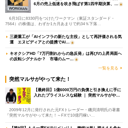
6月の売上低迷を吹き飛ばす第1四半期決算、…
6月3日に8330円をつけたワークマン（東証スタンダード・
7564）の株価は、わずか1カ月あまりで約34％下落…
三菱重工が「AIインフラの新たな主役」として再評価される気
運 エヌビディアとの提携でAI…
キオクシアHD「7万円割れからの急反発」は再びの上昇局面へ
の反転シグナルか？ 市場のムー…
一覧を見る
突然マルサがやって来た！
【最終回】1億6000万円の負債と引き換えに手に
入れたプライスレスな経験 ｜ 突然マルサがや…
2009年12月に発行された元FXトレーダー・磯貝清明氏の著書
『突然マルサがやって来た！～FXで10億円稼い…