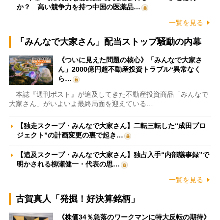
か？ 高い競争力を持つ中国の医薬品…
一覧を見る
「みんなで大家さん」配当ストップ騒動の内幕
《ついに見えた問題の核心》「みんなで大家さ
ん」2000億円超不動産投資トラブル“異常なく
ら…
本誌『週刊ポスト』が追及してきた不動産投資商品「みんなで
大家さん」がいよいよ最終局面を迎えている…
【独走スクープ・みんなで大家さん】二転三転した“成田プロ
ジェクト”の計画変更の裏で起き…
【追及スクープ・みんなで大家さん】独占入手“内部議事録”で
明かされる柳瀬健一・代表の思…
一覧を見る
古賀真人「発掘！好決算銘柄」
《株価34％急落のワークマンに特大反転の期待》