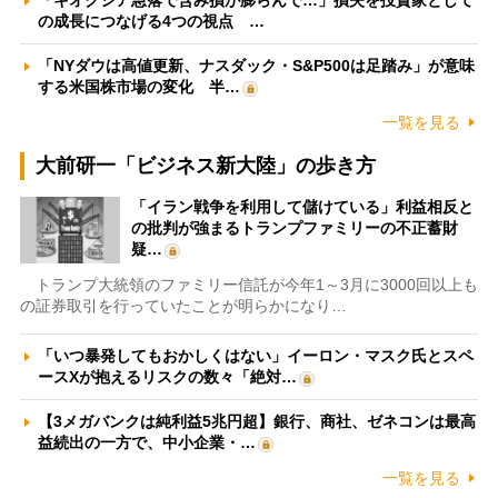
「キオクシア急落で含み損が膨らんで…」損失を投資家として
の成長につなげる4つの視点 …
「NYダウは高値更新、ナスダック・S&P500は足踏み」が意味
する米国株市場の変化 半…
一覧を見る
大前研一「ビジネス新大陸」の歩き方
「イラン戦争を利用して儲けている」利益相反と
の批判が強まるトランプファミリーの不正蓄財
疑…
トランプ大統領のファミリー信託が今年1～3月に3000回以上も
の証券取引を行っていたことが明らかになり…
「いつ暴発してもおかしくはない」イーロン・マスク氏とスペ
ースXが抱えるリスクの数々「絶対…
【3メガバンクは純利益5兆円超】銀行、商社、ゼネコンは最高
益続出の一方で、中小企業・…
一覧を見る