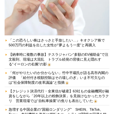
「この恐ろしい株はさっさと手放したい…」キオクシア株で
500万円の利益を出した女性が“夢よもう一度”と再購入
【納車時に複数の事故】テスラジャパン“多額のEV補助金”で注
文殺到、現場は大混乱 トラブル続発の背後に見え隠れす
る“イーロンの右腕”の影
「何がやりたいのか分からない」竹中平蔵氏が語る高市内閣の
評価 「給付付き税額控除はその場しのぎ」いま不可欠なの
は“社会保障制度の改革議論”と指摘
【クレジット決済代行・全東信が破産】63社もの金融機関が融
資をしながら「20年以上の粉飾決算」を見抜けなかったカラク
リ 営業現場では“自転車操業”の焦りも表出していた
急増する中国企業の“国籍ロンダリング” SHEIN、TikTok、