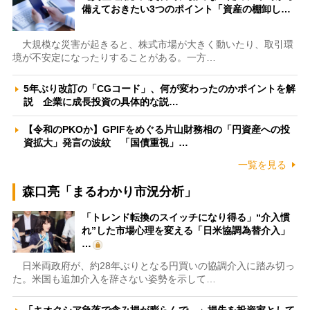
備えておきたい3つのポイント「資産の棚卸し…
大規模な災害が起きると、株式市場が大きく動いたり、取引環
境が不安定になったりすることがある。一方…
5年ぶり改訂の「CGコード」、何が変わったのかポイントを解
説 企業に成長投資の具体的な説…
【令和のPKOか】GPIFをめぐる片山財務相の「円資産への投
資拡大」発言の波紋 「国債重視」…
一覧を見る
森口亮「まるわかり市況分析」
「トレンド転換のスイッチになり得る」“介入慣
れ”した市場心理を変える「日米協調為替介入」
…
日米両政府が、約28年ぶりとなる円買いの協調介入に踏み切っ
た。米国も追加介入を辞さない姿勢を示して…