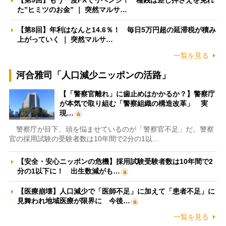
【第9回】もう一度FXでリベンジ！ 種銭は差し押さえを免れ
た”ヒミツのお金” ｜ 突然マルサ…
【第8回】年利はなんと14.6％！ 毎日5万円超の延滞税が積み
上がっていく ｜ 突然マルサ…
一覧を見る
河合雅司「人口減少ニッポンの活路」
【「警察官離れ」に歯止めはかかるか？】警察庁
が本気で取り組む「警察組織の構造改革」 実
現…
警察庁が目下、頭を悩ませているのが「警察官不足」だ。警察
官の採用試験の受験者数は10年間で2分の1以…
【安全・安心ニッポンの危機】採用試験受験者数は10年間で2
分の1以下に！ 出生数減がも…
【医療崩壊】人口減少で「医師不足」に加えて「患者不足」に
見舞われ地域医療が限界に 今後…
一覧を見る