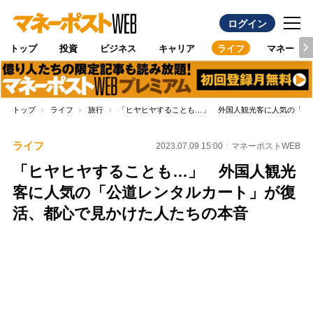
ログイン
トップ
投資
ビジネス
キャリア
ライフ
マネー
トップ
ライフ
旅行
「ヒヤヒヤすることも…」 外国人観光客に人気の「公
ライフ
2023.07.09 15:00
マネーポストWEB
「ヒヤヒヤすることも…」 外国人観光
客に人気の「公道レンタルカート」が復
活、都心で見かけた人たちの本音
Loaded
:
88.30%
/
Unmute