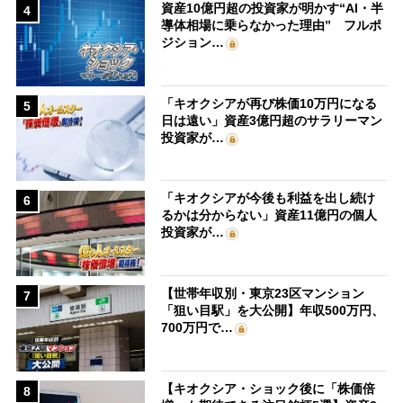
資産10億円超の投資家が明かす“AI・半
4
導体相場に乗らなかった理由” フルポ
ジション…
「キオクシアが再び株価10万円になる
5
日は遠い」資産3億円超のサラリーマン
投資家が…
「キオクシアが今後も利益を出し続け
6
るかは分からない」資産11億円の個人
投資家が…
【世帯年収別・東京23区マンション
7
「狙い目駅」を大公開】年収500万円、
700万円で…
【キオクシア・ショック後に「株価倍
8