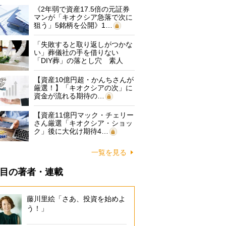
《2年弱で資産17.5倍の元証券
マンが「キオクシア急落で次に
狙う」5銘柄を公開》1…
「失敗すると取り返しがつかな
い」葬儀社の手を借りない
「DIY葬」の落とし穴 素人
に…
【資産10億円超・かんちさんが
厳選！】「キオクシアの次」に
資金が流れる期待の…
【資産11億円マック・チェリー
さん厳選「キオクシア・ショッ
ク」後に大化け期待4…
一覧を見る
目の著者・連載
藤川里絵「さあ、投資を始めよ
う！」