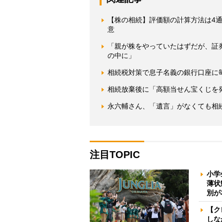
【株の相続】評価額の計算方法は4通
意
「親が株をやっていたはずだが、証
の中に」
相続税対策で息子名義の銀行口座に毎
相続放棄後に「高額当せん宝くじを
永六輔さん、「遺言」がなくても相
注目TOPIC
小学
薄状
別が
【ク
しな