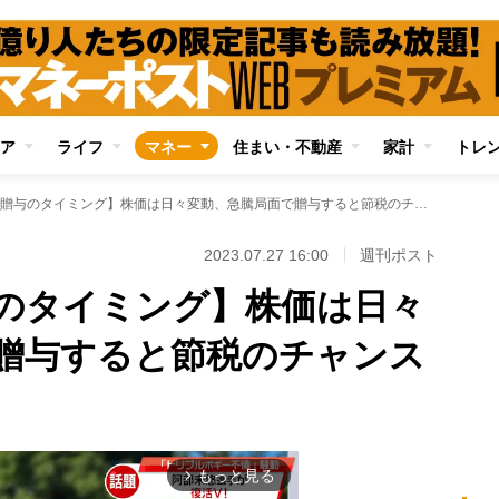
ア
ライフ
マネー
住まい・不動産
家計
トレ
【株式の生前贈与のタイミング】株価は日々変動、急騰局面で贈与すると節税のチャンスも
2023.07.27 16:00
週刊ポスト
のタイミング】株価は日々
贈与すると節税のチャンス
もっと見る
arrow_forward_ios