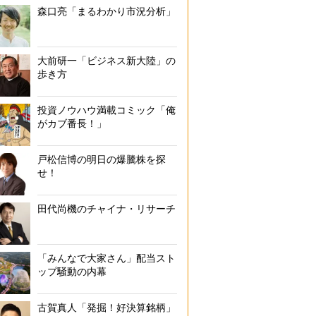
森口亮「まるわかり市況分析」
大前研一「ビジネス新大陸」の
歩き方
投資ノウハウ満載コミック「俺
がカブ番長！」
戸松信博の明日の爆騰株を探
せ！
田代尚機のチャイナ・リサーチ
「みんなで大家さん」配当スト
ップ騒動の内幕
古賀真人「発掘！好決算銘柄」