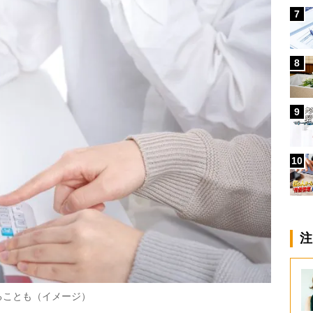
7
8
9
10
注
ることも（イメージ）