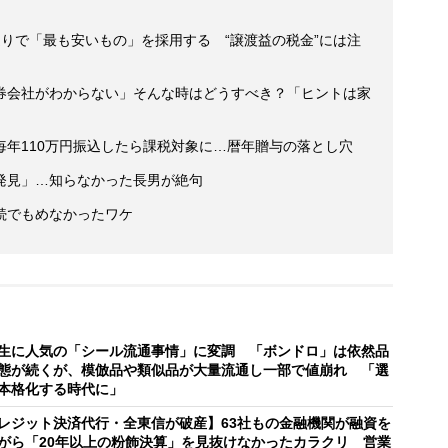
りで「最も安いもの」を採用する “譲渡益の税金”には注
券会社がわからない」そんな時はどうすべき？「ヒントは家
年110万円振込したら課税対象に…暦年贈与の落とし穴
発見」…知らなかった長男が絶句
続でもめなかったワケ
生に人気の「シール流通事情」に変調 「ボンドロ」は依然品
態が続くが、模倣品や類似品が大量流通し一部で値崩れ 「選
本格化する時代に」
レジット決済代行・全東信が破産】63社もの金融機関が融資を
がら「20年以上の粉飾決算」を見抜けなかったカラクリ 営業