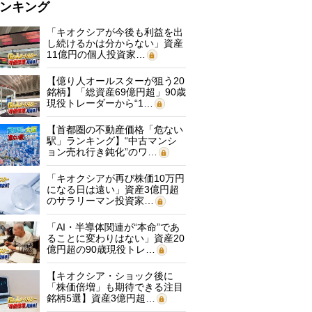
ンキング
「キオクシアが今後も利益を出
し続けるかは分からない」資産
11億円の個人投資家…
【億り人オールスターが狙う20
銘柄】「総資産69億円超」90歳
現役トレーダーから“1…
【首都圏の不動産価格「危ない
駅」ランキング】“中古マンシ
ョン売れ行き鈍化”のワ…
「キオクシアが再び株価10万円
になる日は遠い」資産3億円超
のサラリーマン投資家…
「AI・半導体関連が“本命”であ
ることに変わりはない」資産20
億円超の90歳現役トレ…
【キオクシア・ショック後に
「株価倍増」も期待できる注目
銘柄5選】資産3億円超…