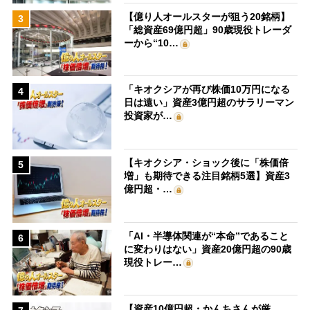
【億り人オールスターが狙う20銘柄】
3
「総資産69億円超」90歳現役トレーダ
ーから“10…
「キオクシアが再び株価10万円になる
4
日は遠い」資産3億円超のサラリーマン
投資家が…
【キオクシア・ショック後に「株価倍
5
増」も期待できる注目銘柄5選】資産3
億円超・…
「AI・半導体関連が“本命”であること
6
に変わりはない」資産20億円超の90歳
現役トレー…
【資産10億円超・かんちさんが厳