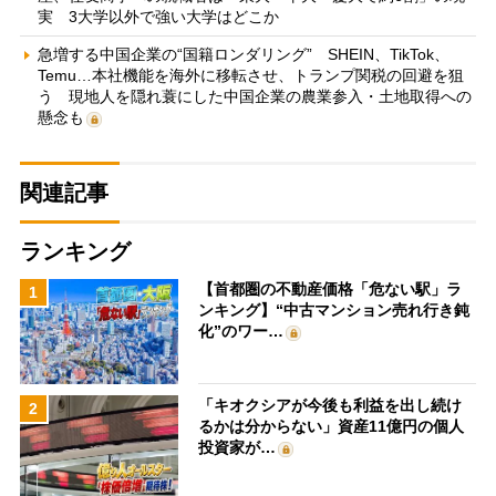
実 3大学以外で強い大学はどこか
急増する中国企業の“国籍ロンダリング” SHEIN、TikTok、
Temu…本社機能を海外に移転させ、トランプ関税の回避を狙
う 現地人を隠れ蓑にした中国企業の農業参入・土地取得への
懸念も
関連記事
ランキング
【首都圏の不動産価格「危ない駅」ラ
1
ンキング】“中古マンション売れ行き鈍
化”のワー…
「キオクシアが今後も利益を出し続け
2
るかは分からない」資産11億円の個人
投資家が…