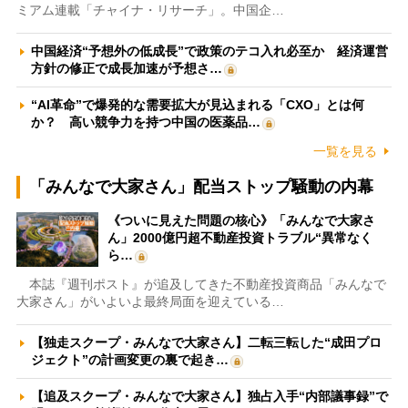
ミアム連載「チャイナ・リサーチ」。中国企…
中国経済“予想外の低成長”で政策のテコ入れ必至か 経済運営
方針の修正で成長加速が予想さ…
“AI革命”で爆発的な需要拡大が見込まれる「CXO」とは何
か？ 高い競争力を持つ中国の医薬品…
一覧を見る
「みんなで大家さん」配当ストップ騒動の内幕
《ついに見えた問題の核心》「みんなで大家さ
ん」2000億円超不動産投資トラブル“異常なく
ら…
本誌『週刊ポスト』が追及してきた不動産投資商品「みんなで
大家さん」がいよいよ最終局面を迎えている…
【独走スクープ・みんなで大家さん】二転三転した“成田プロ
ジェクト”の計画変更の裏で起き…
【追及スクープ・みんなで大家さん】独占入手“内部議事録”で