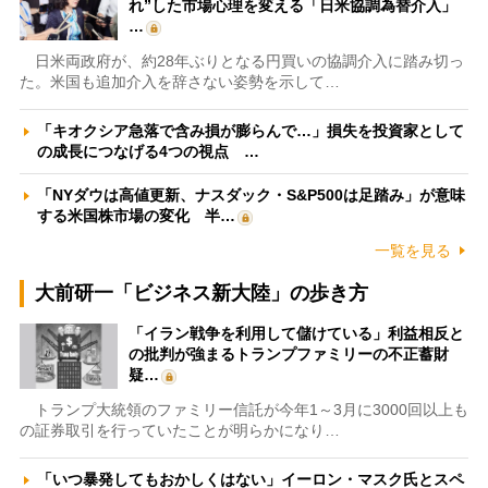
れ”した市場心理を変える「日米協調為替介入」
…
日米両政府が、約28年ぶりとなる円買いの協調介入に踏み切っ
た。米国も追加介入を辞さない姿勢を示して…
「キオクシア急落で含み損が膨らんで…」損失を投資家として
の成長につなげる4つの視点 …
「NYダウは高値更新、ナスダック・S&P500は足踏み」が意味
する米国株市場の変化 半…
一覧を見る
大前研一「ビジネス新大陸」の歩き方
「イラン戦争を利用して儲けている」利益相反と
の批判が強まるトランプファミリーの不正蓄財
疑…
トランプ大統領のファミリー信託が今年1～3月に3000回以上も
の証券取引を行っていたことが明らかになり…
「いつ暴発してもおかしくはない」イーロン・マスク氏とスペ