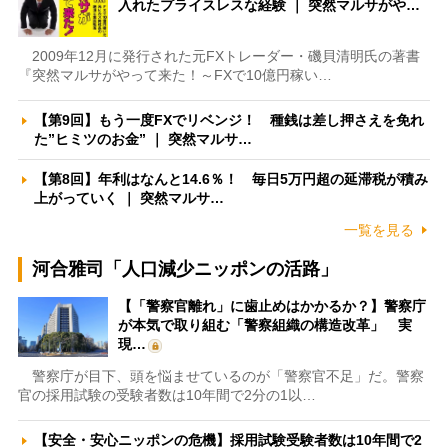
入れたプライスレスな経験 ｜ 突然マルサがや…
2009年12月に発行された元FXトレーダー・磯貝清明氏の著書
『突然マルサがやって来た！～FXで10億円稼い…
【第9回】もう一度FXでリベンジ！ 種銭は差し押さえを免れ
た”ヒミツのお金” ｜ 突然マルサ…
【第8回】年利はなんと14.6％！ 毎日5万円超の延滞税が積み
上がっていく ｜ 突然マルサ…
一覧を見る
河合雅司「人口減少ニッポンの活路」
【「警察官離れ」に歯止めはかかるか？】警察庁
が本気で取り組む「警察組織の構造改革」 実
現…
警察庁が目下、頭を悩ませているのが「警察官不足」だ。警察
官の採用試験の受験者数は10年間で2分の1以…
【安全・安心ニッポンの危機】採用試験受験者数は10年間で2