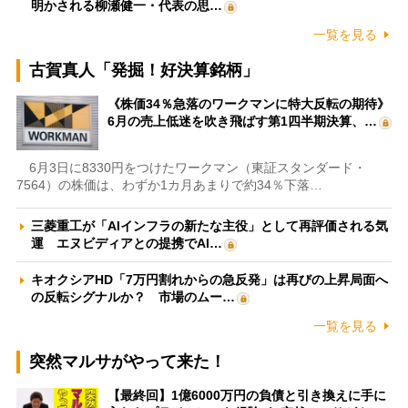
明かされる柳瀬健一・代表の思…
一覧を見る
古賀真人「発掘！好決算銘柄」
《株価34％急落のワークマンに特大反転の期待》
6月の売上低迷を吹き飛ばす第1四半期決算、…
6月3日に8330円をつけたワークマン（東証スタンダード・
7564）の株価は、わずか1カ月あまりで約34％下落…
三菱重工が「AIインフラの新たな主役」として再評価される気
運 エヌビディアとの提携でAI…
キオクシアHD「7万円割れからの急反発」は再びの上昇局面へ
の反転シグナルか？ 市場のムー…
一覧を見る
突然マルサがやって来た！
【最終回】1億6000万円の負債と引き換えに手に