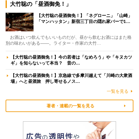
大竹聡の「昼酒御免！」
【大竹聡の昼酒御免！】「ネグローニ」「山崎」
「マンハッタン」新宿三丁目の隠れ家バーで1…
お酒はいつ飲んでもいいものだが、昼から飲むお酒にはまた格
別の味わいがある――。ライター・作家の大竹…
【大竹聡の昼酒御免！】今の若者は「なめろう」や「キヌカツ
ギ」を知らないって本当？ 昔の…
【大竹聡の昼酒御免！】京急線で多摩川越えて「川崎の大衆酒
場」へと昼酒旅 押し寄せるノス…
一覧を見る
著者・連載の一覧を見る