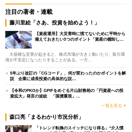
注目の著者・連載
藤川里絵「さあ、投資を始めよう！」
【資産運用】大災害時に慌てないために平時から
備えておきたい3つのポイント「資産の棚卸し…
大規模な災害が起きると、株式市場が大きく動いたり、取引環
境が不安定になったりすることがある。一方…
5年ぶり改訂の「CGコード」、何が変わったのかポイントを解
説 企業に成長投資の具体的な説…
【令和のPKOか】GPIFをめぐる片山財務相の「円資産への投
資拡大」発言の波紋 「国債重視」…
一覧を見る
森口亮「まるわかり市況分析」
「トレンド転換のスイッチになり得る」“介入慣