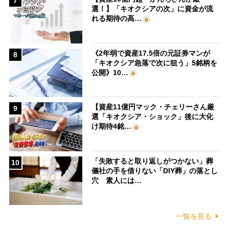
7
選！】「キオクシアの次」に資金が流
れる期待の高…
《2年弱で資産17.5倍の元証券マンが
8
「キオクシア急落で次に狙う」5銘柄を
公開》10…
【資産11億円マック・チェリーさん厳
9
選「キオクシア・ショック」後に大化
け期待4銘…
「失敗すると取り返しがつかない」葬
10
儀社の手を借りない「DIY葬」の落とし
穴 素人には…
一覧を見る