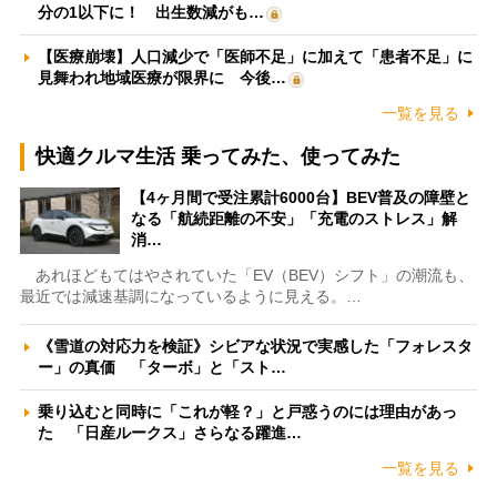
分の1以下に！ 出生数減がも…
【医療崩壊】人口減少で「医師不足」に加えて「患者不足」に
見舞われ地域医療が限界に 今後…
一覧を見る
快適クルマ生活 乗ってみた、使ってみた
【4ヶ月間で受注累計6000台】BEV普及の障壁と
なる「航続距離の不安」「充電のストレス」解
消…
あれほどもてはやされていた「EV（BEV）シフト」の潮流も、
最近では減速基調になっているように見える。…
《雪道の対応力を検証》シビアな状況で実感した「フォレスタ
ー」の真価 「ターボ」と「スト…
乗り込むと同時に「これが軽？」と戸惑うのには理由があっ
た 「日産ルークス」さらなる躍進…
一覧を見る