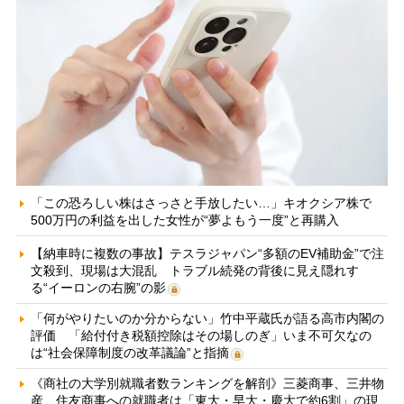
「この恐ろしい株はさっさと手放したい…」キオクシア株で
500万円の利益を出した女性が“夢よもう一度”と再購入
【納車時に複数の事故】テスラジャパン“多額のEV補助金”で注
文殺到、現場は大混乱 トラブル続発の背後に見え隠れす
る“イーロンの右腕”の影
「何がやりたいのか分からない」竹中平蔵氏が語る高市内閣の
評価 「給付付き税額控除はその場しのぎ」いま不可欠なの
は“社会保障制度の改革議論”と指摘
《商社の大学別就職者数ランキングを解剖》三菱商事、三井物
産、住友商事への就職者は「東大・早大・慶大で約6割」の現