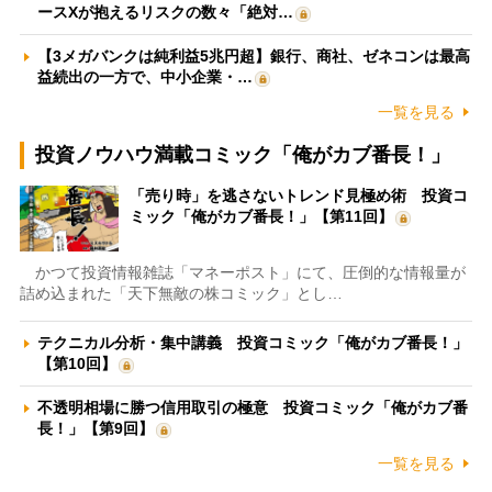
ースXが抱えるリスクの数々「絶対…
【3メガバンクは純利益5兆円超】銀行、商社、ゼネコンは最高
益続出の一方で、中小企業・…
一覧を見る
投資ノウハウ満載コミック「俺がカブ番長！」
「売り時」を逃さないトレンド見極め術 投資コ
ミック「俺がカブ番長！」【第11回】
かつて投資情報雑誌「マネーポスト」にて、圧倒的な情報量が
詰め込まれた「天下無敵の株コミック」とし…
テクニカル分析・集中講義 投資コミック「俺がカブ番長！」
【第10回】
不透明相場に勝つ信用取引の極意 投資コミック「俺がカブ番
長！」【第9回】
一覧を見る