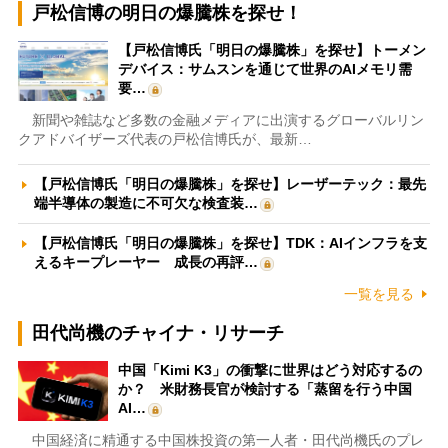
戸松信博の明日の爆騰株を探せ！
【戸松信博氏「明日の爆騰株」を探せ】トーメン
デバイス：サムスンを通じて世界のAIメモリ需
要…
新聞や雑誌など多数の金融メディアに出演するグローバルリン
クアドバイザーズ代表の戸松信博氏が、最新…
【戸松信博氏「明日の爆騰株」を探せ】レーザーテック：最先
端半導体の製造に不可欠な検査装…
【戸松信博氏「明日の爆騰株」を探せ】TDK：AIインフラを支
えるキープレーヤー 成長の再評…
一覧を見る
田代尚機のチャイナ・リサーチ
中国「Kimi K3」の衝撃に世界はどう対応するの
か？ 米財務長官が検討する「蒸留を行う中国
AI…
中国経済に精通する中国株投資の第一人者・田代尚機氏のプレ