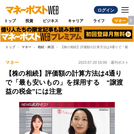
ログイン
トップ
投資
ビジネス
キャリア
ライフ
マネー
トップ
マネー
相続・終活
【株の相続】評価額の計算方法は4通りで「最も安
マネー
2023.07.20 16:00
週刊ポスト
【株の相続】評価額の計算方法は4通り
で「最も安いもの」を採用する “譲渡
益の税金”には注意