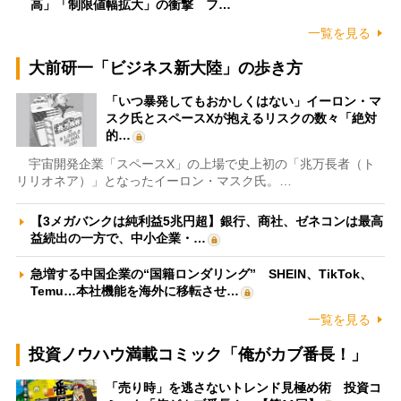
高」「制限値幅拡大」の衝撃 フ…
一覧を見る
大前研一「ビジネス新大陸」の歩き方
「いつ暴発してもおかしくはない」イーロン・マ
スク氏とスペースXが抱えるリスクの数々「絶対
的…
宇宙開発企業「スペースX」の上場で史上初の「兆万長者（ト
リリオネア）」となったイーロン・マスク氏。…
【3メガバンクは純利益5兆円超】銀行、商社、ゼネコンは最高
益続出の一方で、中小企業・…
急増する中国企業の“国籍ロンダリング” SHEIN、TikTok、
Temu…本社機能を海外に移転させ…
一覧を見る
投資ノウハウ満載コミック「俺がカブ番長！」
「売り時」を逃さないトレンド見極め術 投資コ