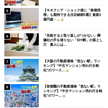
【キオクシア・ショック後に「株価倍
5
増」も期待できる注目銘柄5選】資産3
億円超・…
「失敗すると取り返しがつかない」葬
6
儀社の手を借りない「DIY葬」の落とし
穴 素人には…
【大阪の不動産価格「危ない駅」ラン
7
キング】“中古マンション売れ行き鈍
化”のワース…
【首都圏の不動産価格「危ない駅」ラ
8
ンキング】“中古マンション売れ行き鈍
化”のワー…