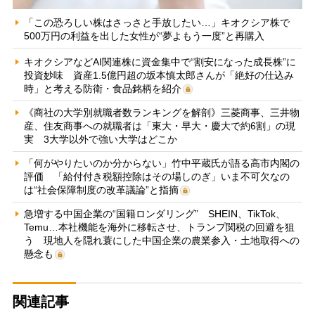
「この恐ろしい株はさっさと手放したい…」キオクシア株で
500万円の利益を出した女性が“夢よもう一度”と再購入
キオクシアなどAI関連株に資金集中で“割安になった成長株”に
投資妙味 資産1.5億円超の坂本慎太郎さんが「絶好の仕込み
時」と考える防衛・食品銘柄を紹介
《商社の大学別就職者数ランキングを解剖》三菱商事、三井物
産、住友商事への就職者は「東大・早大・慶大で約6割」の現
実 3大学以外で強い大学はどこか
「何がやりたいのか分からない」竹中平蔵氏が語る高市内閣の
評価 「給付付き税額控除はその場しのぎ」いま不可欠なの
は“社会保障制度の改革議論”と指摘
急増する中国企業の“国籍ロンダリング” SHEIN、TikTok、
Temu…本社機能を海外に移転させ、トランプ関税の回避を狙
う 現地人を隠れ蓑にした中国企業の農業参入・土地取得への
懸念も
関連記事