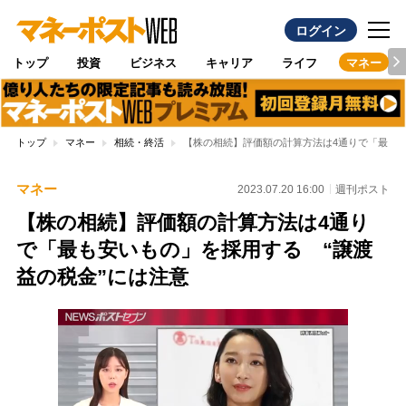
ログイン
トップ
投資
ビジネス
キャリア
ライフ
マネー
トップ
マネー
相続・終活
【株の相続】評価額の計算方法は4通りで「最も安
マネー
2023.07.20 16:00
週刊ポスト
【株の相続】評価額の計算方法は4通り
で「最も安いもの」を採用する “譲渡
益の税金”には注意