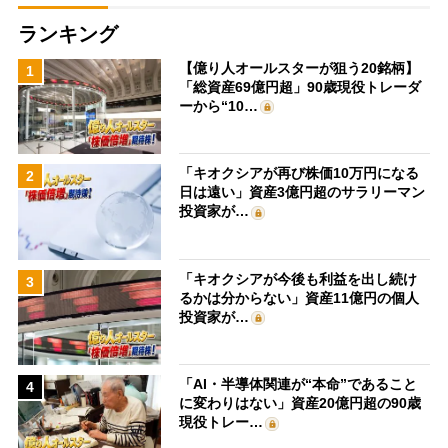
ランキング
【億り人オールスターが狙う20銘柄】
1
「総資産69億円超」90歳現役トレーダ
ーから“10…
「キオクシアが再び株価10万円になる
2
日は遠い」資産3億円超のサラリーマン
投資家が…
「キオクシアが今後も利益を出し続け
3
るかは分からない」資産11億円の個人
投資家が…
「AI・半導体関連が“本命”であること
4
に変わりはない」資産20億円超の90歳
現役トレー…