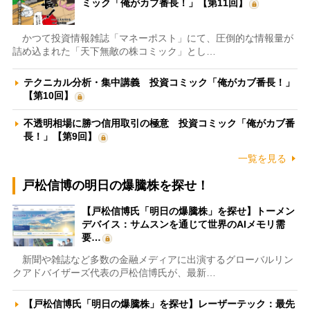
ミック「俺がカブ番長！」【第11回】
かつて投資情報雑誌「マネーポスト」にて、圧倒的な情報量が
詰め込まれた「天下無敵の株コミック」とし…
テクニカル分析・集中講義 投資コミック「俺がカブ番長！」
【第10回】
不透明相場に勝つ信用取引の極意 投資コミック「俺がカブ番
長！」【第9回】
一覧を見る
戸松信博の明日の爆騰株を探せ！
【戸松信博氏「明日の爆騰株」を探せ】トーメン
デバイス：サムスンを通じて世界のAIメモリ需
要…
新聞や雑誌など多数の金融メディアに出演するグローバルリン
クアドバイザーズ代表の戸松信博氏が、最新…
【戸松信博氏「明日の爆騰株」を探せ】レーザーテック：最先