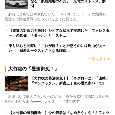
なる「航続距離の不安」「充電のストレス」解
消…
あれほどもてはやされていた「EV（BEV）シフト」の潮流も、
最近では減速基調になっているように見える。…
《雪道の対応力を検証》シビアな状況で実感した「フォレスタ
ー」の真価 「ターボ」と「スト…
乗り込むと同時に「これが軽？」と戸惑うのには理由があっ
た 「日産ルークス」さらなる躍進…
一覧を見る
大竹聡の「昼酒御免！」
【大竹聡の昼酒御免！】「ネグローニ」「山崎」
「マンハッタン」新宿三丁目の隠れ家バーで1…
お酒はいつ飲んでもいいものだが、昼から飲むお酒にはまた格
別の味わいがある――。ライター・作家の大竹…
【大竹聡の昼酒御免！】今の若者は「なめろう」や「キヌカツ