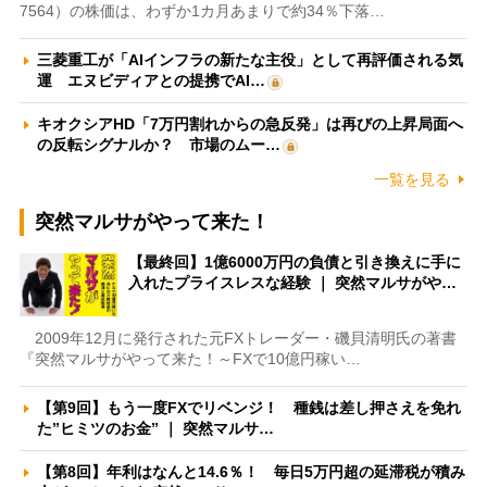
7564）の株価は、わずか1カ月あまりで約34％下落…
三菱重工が「AIインフラの新たな主役」として再評価される気
運 エヌビディアとの提携でAI…
キオクシアHD「7万円割れからの急反発」は再びの上昇局面へ
の反転シグナルか？ 市場のムー…
一覧を見る
突然マルサがやって来た！
【最終回】1億6000万円の負債と引き換えに手に
入れたプライスレスな経験 ｜ 突然マルサがや…
2009年12月に発行された元FXトレーダー・磯貝清明氏の著書
『突然マルサがやって来た！～FXで10億円稼い…
【第9回】もう一度FXでリベンジ！ 種銭は差し押さえを免れ
た”ヒミツのお金” ｜ 突然マルサ…
【第8回】年利はなんと14.6％！ 毎日5万円超の延滞税が積み