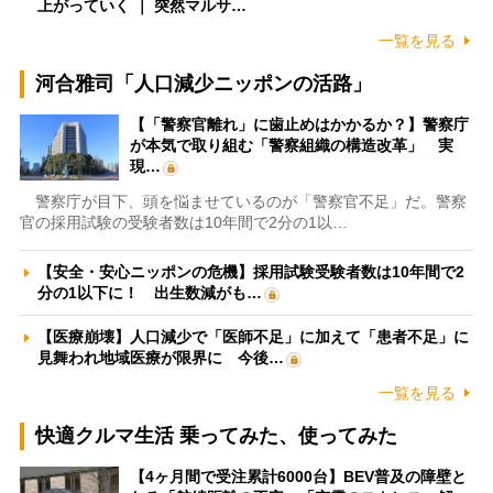
上がっていく ｜ 突然マルサ…
一覧を見る
河合雅司「人口減少ニッポンの活路」
【「警察官離れ」に歯止めはかかるか？】警察庁
が本気で取り組む「警察組織の構造改革」 実
現…
警察庁が目下、頭を悩ませているのが「警察官不足」だ。警察
官の採用試験の受験者数は10年間で2分の1以…
【安全・安心ニッポンの危機】採用試験受験者数は10年間で2
分の1以下に！ 出生数減がも…
【医療崩壊】人口減少で「医師不足」に加えて「患者不足」に
見舞われ地域医療が限界に 今後…
一覧を見る
快適クルマ生活 乗ってみた、使ってみた
【4ヶ月間で受注累計6000台】BEV普及の障壁と