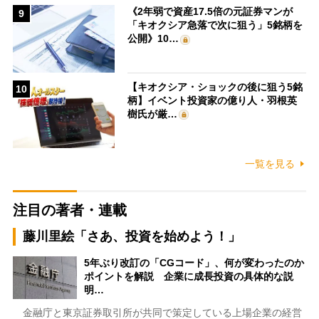
《2年弱で資産17.5倍の元証券マンが
9
「キオクシア急落で次に狙う」5銘柄を
公開》10…
【キオクシア・ショックの後に狙う5銘
10
柄】イベント投資家の億り人・羽根英
樹氏が厳…
一覧を見る
注目の著者・連載
藤川里絵「さあ、投資を始めよう！」
5年ぶり改訂の「CGコード」、何が変わったのか
ポイントを解説 企業に成長投資の具体的な説
明…
金融庁と東京証券取引所が共同で策定している上場企業の経営