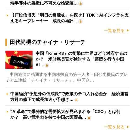
端半導体の製造に不可欠な検査装…
【戸松信博氏「明日の爆騰株」を探せ】TDK：AIインフラを支
えるキープレーヤー 成長の再評…
一覧を見る
田代尚機のチャイナ・リサーチ
中国「Kimi K3」の衝撃に世界はどう対応するの
か？ 米財務長官が検討する「蒸留を行う中国
AI…
中国経済に精通する中国株投資の第一人者・田代尚機氏のプレ
ミアム連載「チャイナ・リサーチ」。中国企…
中国経済“予想外の低成長”で政策のテコ入れ必至か 経済運営
方針の修正で成長加速が予想さ…
“AI革命”で爆発的な需要拡大が見込まれる「CXO」とは何
か？ 高い競争力を持つ中国の医薬品…
一覧を見る