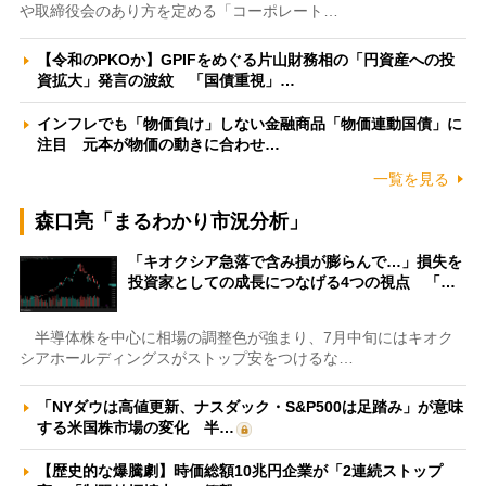
や取締役会のあり方を定める「コーポレート…
【令和のPKOか】GPIFをめぐる片山財務相の「円資産への投
資拡大」発言の波紋 「国債重視」…
インフレでも「物価負け」しない金融商品「物価連動国債」に
注目 元本が物価の動きに合わせ…
一覧を見る
森口亮「まるわかり市況分析」
「キオクシア急落で含み損が膨らんで…」損失を
投資家としての成長につなげる4つの視点 「…
半導体株を中心に相場の調整色が強まり、7月中旬にはキオク
シアホールディングスがストップ安をつけるな…
「NYダウは高値更新、ナスダック・S&P500は足踏み」が意味
する米国株市場の変化 半…
【歴史的な爆騰劇】時価総額10兆円企業が「2連続ストップ