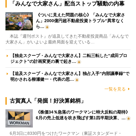
「みんなで大家さん」配当ストップ騒動の内幕
《ついに見えた問題の核心》「みんなで大家さ
ん」2000億円超不動産投資トラブル“異常なく
ら…
本誌『週刊ポスト』が追及してきた不動産投資商品「みんなで
大家さん」がいよいよ最終局面を迎えている…
【独走スクープ・みんなで大家さん】二転三転した“成田プロ
ジェクト”の計画変更の裏で起き…
【追及スクープ・みんなで大家さん】独占入手“内部議事録”で
明かされる柳瀬健一・代表の思…
一覧を見る
古賀真人「発掘！好決算銘柄」
《株価34％急落のワークマンに特大反転の期待》
6月の売上低迷を吹き飛ばす第1四半期決算、…
6月3日に8330円をつけたワークマン（東証スタンダード・