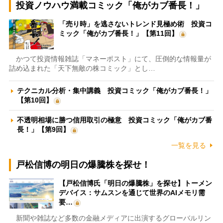
投資ノウハウ満載コミック「俺がカブ番長！」
「売り時」を逃さないトレンド見極め術 投資コ
ミック「俺がカブ番長！」【第11回】
かつて投資情報雑誌「マネーポスト」にて、圧倒的な情報量が
詰め込まれた「天下無敵の株コミック」とし…
テクニカル分析・集中講義 投資コミック「俺がカブ番長！」
【第10回】
不透明相場に勝つ信用取引の極意 投資コミック「俺がカブ番
長！」【第9回】
一覧を見る
戸松信博の明日の爆騰株を探せ！
【戸松信博氏「明日の爆騰株」を探せ】トーメン
デバイス：サムスンを通じて世界のAIメモリ需
要…
新聞や雑誌など多数の金融メディアに出演するグローバルリン