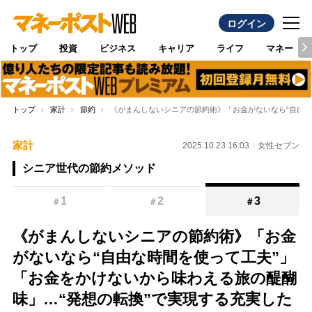
ログイン
トップ
投資
ビジネス
キャリア
ライフ
マネー
トップ
家計
節約
《がまんしないシニアの節約術》「お金がないなら“自由な
家計
2025.10.23 16:03
女性セブン
シニア世代の節約メソッド
1
2
3
＃
＃
＃
《がまんしないシニアの節約術》「お金
がないなら“自由な時間を使って工夫”」
「お金をかけないから味わえる旅の醍醐
味」…“発想の転換”で実現する充実した