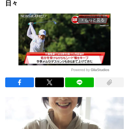
日々
もっと見る
arrow_forward_ios
Powered by 
GliaStudios
Mute