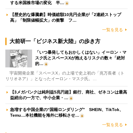
する米国株市場の変化 半…
【歴史的な爆騰劇】時価総額10兆円企業が「2連続ストップ
高」「制限値幅拡大」の衝撃 フ…
一覧を見る
大前研一「ビジネス新大陸」の歩き方
「いつ暴発してもおかしくはない」イーロン・マ
スク氏とスペースXが抱えるリスクの数々「絶対
的…
宇宙開発企業「スペースX」の上場で史上初の「兆万長者（ト
リリオネア）」となったイーロン・マスク氏。…
【3メガバンクは純利益5兆円超】銀行、商社、ゼネコンは最高
益続出の一方で、中小企業・…
急増する中国企業の“国籍ロンダリング” SHEIN、TikTok、
Temu…本社機能を海外に移転させ…
一覧を見る