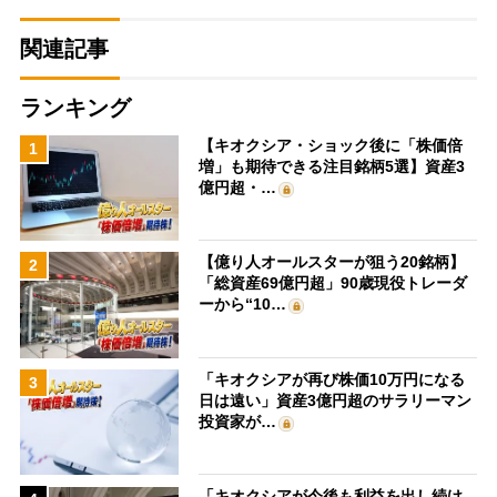
関連記事
ランキング
【キオクシア・ショック後に「株価倍
1
増」も期待できる注目銘柄5選】資産3
億円超・…
【億り人オールスターが狙う20銘柄】
2
「総資産69億円超」90歳現役トレーダ
ーから“10…
「キオクシアが再び株価10万円になる
3
日は遠い」資産3億円超のサラリーマン
投資家が…
「キオクシアが今後も利益を出し続け