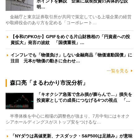
ポイントを解説 企業に成長投資の具体的な説
明…
金融庁と東京証券取引所が共同で策定している上場企業の経営
や取締役会のあり方を定める「コーポレート…
【令和のPKOか】GPIFをめぐる片山財務相の「円資産への投
資拡大」発言の波紋 「国債重視」…
インフレでも「物価負け」しない金融商品「物価連動国債」に
注目 元本が物価の動きに合わせ…
一覧を見る
森口亮「まるわかり市況分析」
「キオクシア急落で含み損が膨らんで…」損失を
投資家としての成長につなげる4つの視点 「…
半導体株を中心に相場の調整色が強まり、7月中旬にはキオク
シアホールディングスがストップ安をつけるな…
「NYダウは高値更新、ナスダック・S&P500は足踏み」が意味