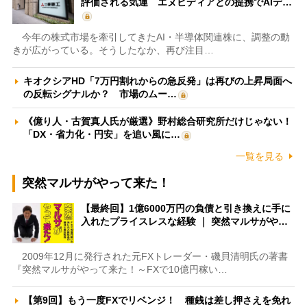
評価される気運 エヌビディアとの提携でAIデ…
今年の株式市場を牽引してきたAI・半導体関連株に、調整の動
きが広がっている。そうしたなか、再び注目…
キオクシアHD「7万円割れからの急反発」は再びの上昇局面へ
の反転シグナルか？ 市場のムー…
《億り人・古賀真人氏が厳選》野村総合研究所だけじゃない！
「DX・省力化・円安」を追い風に…
一覧を見る
突然マルサがやって来た！
【最終回】1億6000万円の負債と引き換えに手に
入れたプライスレスな経験 ｜ 突然マルサがや…
2009年12月に発行された元FXトレーダー・磯貝清明氏の著書
『突然マルサがやって来た！～FXで10億円稼い…
【第9回】もう一度FXでリベンジ！ 種銭は差し押さえを免れ