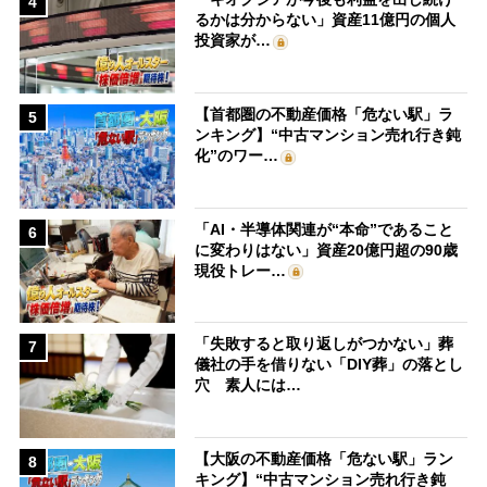
4
るかは分からない」資産11億円の個人
投資家が…
【首都圏の不動産価格「危ない駅」ラ
5
ンキング】“中古マンション売れ行き鈍
化”のワー…
「AI・半導体関連が“本命”であること
6
に変わりはない」資産20億円超の90歳
現役トレー…
「失敗すると取り返しがつかない」葬
7
儀社の手を借りない「DIY葬」の落とし
穴 素人には…
【大阪の不動産価格「危ない駅」ラン
8
キング】“中古マンション売れ行き鈍