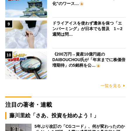
化”のワース…
ドライアイスを使わず遺体を保つ「エ
9
ンバーミング」が日本でも普及 1～2
週間は問…
《200万円→資産10億円超の
10
DAIBOUCHOU氏が「年末までに株価倍
増期待」の5銘柄を公…
一覧を見る
注目の著者・連載
藤川里絵「さあ、投資を始めよう！」
5年ぶり改訂の「CGコード」、何が変わったのか