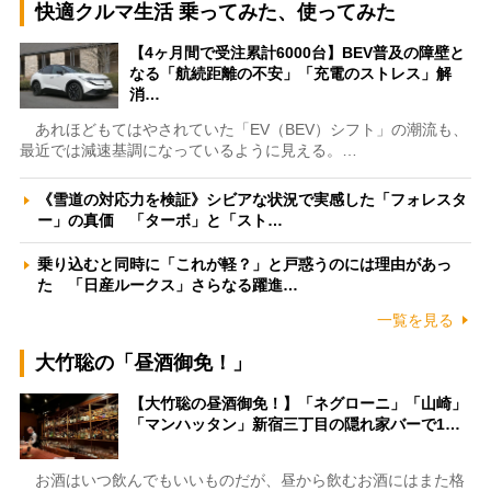
快適クルマ生活 乗ってみた、使ってみた
【4ヶ月間で受注累計6000台】BEV普及の障壁と
なる「航続距離の不安」「充電のストレス」解
消…
あれほどもてはやされていた「EV（BEV）シフト」の潮流も、
最近では減速基調になっているように見える。…
《雪道の対応力を検証》シビアな状況で実感した「フォレスタ
ー」の真価 「ターボ」と「スト…
乗り込むと同時に「これが軽？」と戸惑うのには理由があっ
た 「日産ルークス」さらなる躍進…
一覧を見る
大竹聡の「昼酒御免！」
【大竹聡の昼酒御免！】「ネグローニ」「山崎」
「マンハッタン」新宿三丁目の隠れ家バーで1…
お酒はいつ飲んでもいいものだが、昼から飲むお酒にはまた格