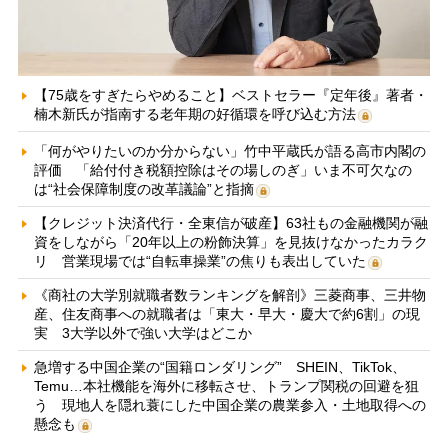
【75歳をすぎたらやめること】ベストセラー『定年後』著者・
楠木新氏が指南する老年期の好循環を呼び込む方法
「何がやりたいのか分からない」竹中平蔵氏が語る高市内閣の
評価 「給付付き税額控除はその場しのぎ」いま不可欠なの
は“社会保障制度の改革議論”と指摘
【クレジット決済代行・全東信が破産】63社もの金融機関が融
資をしながら「20年以上の粉飾決算」を見抜けなかったカラク
リ 営業現場では“自転車操業”の焦りも表出していた
《商社の大学別就職者数ランキングを解剖》三菱商事、三井物
産、住友商事への就職者は「東大・早大・慶大で約6割」の現
実 3大学以外で強い大学はどこか
急増する中国企業の“国籍ロンダリング” SHEIN、TikTok、
Temu…本社機能を海外に移転させ、トランプ関税の回避を狙
う 現地人を隠れ蓑にした中国企業の農業参入・土地取得への
懸念も