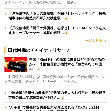
クアドバイザーズ代表の戸松信博氏が、最新…
【戸松信博氏「明日の爆騰株」を探せ】レーザーテック：最先
端半導体の製造に不可欠な検査装…
【戸松信博氏「明日の爆騰株」を探せ】TDK：AIインフラを支
えるキープレーヤー 成長の再評…
一覧を見る
田代尚機のチャイナ・リサーチ
中国「Kimi K3」の衝撃に世界はどう対応するの
か？ 米財務長官が検討する「蒸留を行う中国
AI…
中国経済に精通する中国株投資の第一人者・田代尚機氏のプレ
ミアム連載「チャイナ・リサーチ」。中国企…
中国経済“予想外の低成長”で政策のテコ入れ必至か 経済運営
方針の修正で成長加速が予想さ…
“AI革命”で爆発的な需要拡大が見込まれる「CXO」とは何