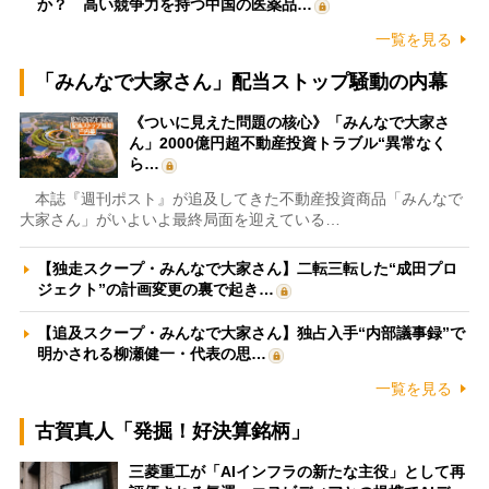
か？ 高い競争力を持つ中国の医薬品…
一覧を見る
「みんなで大家さん」配当ストップ騒動の内幕
《ついに見えた問題の核心》「みんなで大家さ
ん」2000億円超不動産投資トラブル“異常なく
ら…
本誌『週刊ポスト』が追及してきた不動産投資商品「みんなで
大家さん」がいよいよ最終局面を迎えている…
【独走スクープ・みんなで大家さん】二転三転した“成田プロ
ジェクト”の計画変更の裏で起き…
【追及スクープ・みんなで大家さん】独占入手“内部議事録”で
明かされる柳瀬健一・代表の思…
一覧を見る
古賀真人「発掘！好決算銘柄」
三菱重工が「AIインフラの新たな主役」として再