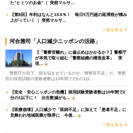
た”ヒミツのお金” ｜ 突然マルサ…
【第8回】年利はなんと14.6％！ 毎日5万円超の延滞税が積み
上がっていく ｜ 突然マルサ…
一覧を見る
河合雅司「人口減少ニッポンの活路」
【「警察官離れ」に歯止めはかかるか？】警察庁
が本気で取り組む「警察組織の構造改革」 実
現…
警察庁が目下、頭を悩ませているのが「警察官不足」だ。警察
官の採用試験の受験者数は10年間で2分の1以…
【安全・安心ニッポンの危機】採用試験受験者数は10年間で2
分の1以下に！ 出生数減がも…
【医療崩壊】人口減少で「医師不足」に加えて「患者不足」に
見舞われ地域医療が限界に 今後…
一覧を見る