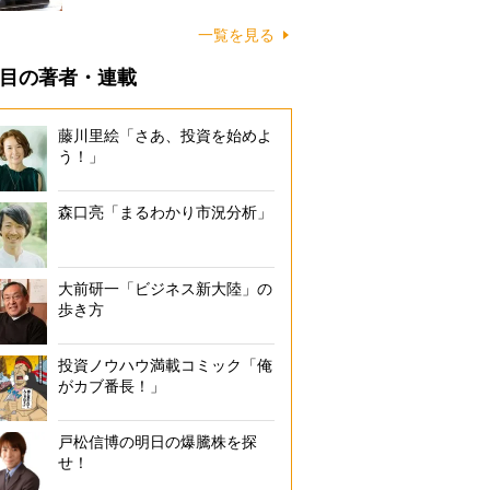
一覧を見る
目の著者・連載
藤川里絵「さあ、投資を始めよ
う！」
森口亮「まるわかり市況分析」
大前研一「ビジネス新大陸」の
歩き方
投資ノウハウ満載コミック「俺
がカブ番長！」
戸松信博の明日の爆騰株を探
せ！