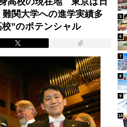
出身高校の現在地 東京は日
、難関大学への進学実績多
5
高校”のポテンシャル
6
7
8
9
10