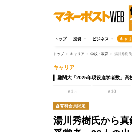
トップ
投資
ビジネス
キャリ
トップ
キャリア
学校・教育
キャリア
難関大「2025年現役進学者数」高
1
10
＃
～
＃
有料会員限定
湯川秀樹氏から真