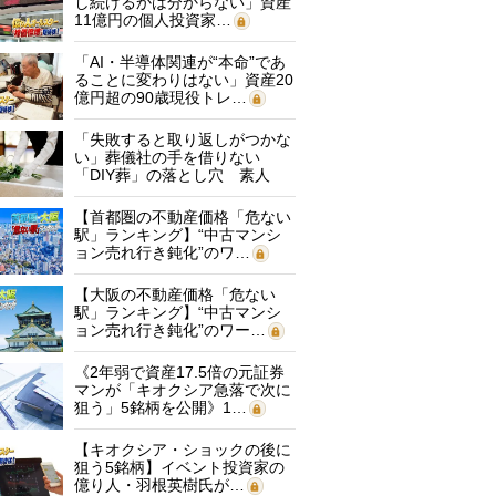
し続けるかは分からない」資産
11億円の個人投資家…
「AI・半導体関連が“本命”であ
ることに変わりはない」資産20
億円超の90歳現役トレ…
「失敗すると取り返しがつかな
い」葬儀社の手を借りない
「DIY葬」の落とし穴 素人
に…
【首都圏の不動産価格「危ない
駅」ランキング】“中古マンシ
ョン売れ行き鈍化”のワ…
【大阪の不動産価格「危ない
駅」ランキング】“中古マンシ
ョン売れ行き鈍化”のワー…
《2年弱で資産17.5倍の元証券
マンが「キオクシア急落で次に
狙う」5銘柄を公開》1…
【キオクシア・ショックの後に
狙う5銘柄】イベント投資家の
億り人・羽根英樹氏が…