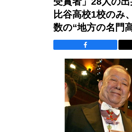
受賞者」28人の
比谷高校1校のみ
数の“地方の名門