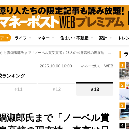
ア
ライフ
マネー
住まい・不動産
家計
トレ
湯川秀樹氏から真鍋淑郎氏まで「ノーベル賞受賞者」28人の出身高校の現在地 東京は日比谷高校1校のみ、難関大学への進学実績多数の“地方の名門高校”のポテンシャル
ラ
1
2025.10.06 16:00
マネーポストWEB
校ランキング
2
11
12
13
＃
＃
＃
3
鍋淑郎氏まで「ノーベル賞
4