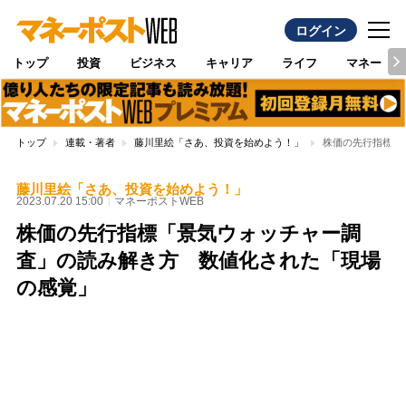
ログイン
トップ
投資
ビジネス
キャリア
ライフ
マネー
トップ
連載・著者
藤川里絵「さあ、投資を始めよう！」
株価の先行指標「
藤川里絵「さあ、投資を始めよう！」
2023.07.20 15:00
マネーポストWEB
株価の先行指標「景気ウォッチャー調
査」の読み解き方 数値化された「現場
の感覚」
Loaded
:
100.00%
/
Unmute