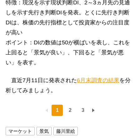
特徴：現況を示す現状判断DI、2～3ヵ月先の見通
しを示す先行き判断DIを発表。とくに先行き判断
DIは、株価の先行指標として投資家からの注目度
が高い
ポイント：DIの数値は50が横ばいを表し、これを
上回ると「景気が良い」、下回ると「景気が悪
い」を表す。
直近7月11日に発表された
6月末調査の結果
を分
析してみましょう。
1
2
3
マーケット
景気
藤川里絵