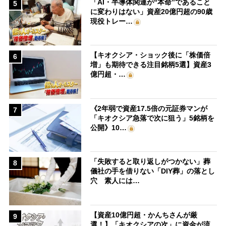
「AI・半導体関連が“本命”であること
5
に変わりはない」資産20億円超の90歳
現役トレー…
【キオクシア・ショック後に「株価倍
6
増」も期待できる注目銘柄5選】資産3
億円超・…
《2年弱で資産17.5倍の元証券マンが
7
「キオクシア急落で次に狙う」5銘柄を
公開》10…
「失敗すると取り返しがつかない」葬
8
儀社の手を借りない「DIY葬」の落とし
穴 素人には…
【資産10億円超・かんちさんが厳
9
選！】「キオクシアの次」に資金が流