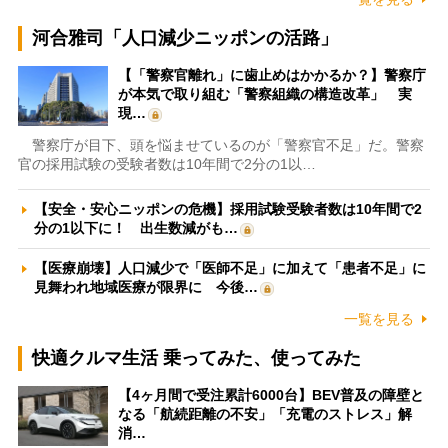
河合雅司「人口減少ニッポンの活路」
【「警察官離れ」に歯止めはかかるか？】警察庁
が本気で取り組む「警察組織の構造改革」 実
現…
警察庁が目下、頭を悩ませているのが「警察官不足」だ。警察
官の採用試験の受験者数は10年間で2分の1以…
【安全・安心ニッポンの危機】採用試験受験者数は10年間で2
分の1以下に！ 出生数減がも…
【医療崩壊】人口減少で「医師不足」に加えて「患者不足」に
見舞われ地域医療が限界に 今後…
一覧を見る
快適クルマ生活 乗ってみた、使ってみた
【4ヶ月間で受注累計6000台】BEV普及の障壁と
なる「航続距離の不安」「充電のストレス」解
消…