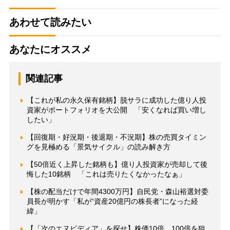
あわせて読みたい
あなたにオススメ
関連記事
【これが私の永久保有銘柄】脱サラに成功した億り人投
資家がポートフォリオを大公開 「安くなれば買い増し
したい」
【回復期・好況期・後退期・不況期】株の売買タイミン
グを見極める「景気サイクル」の読み解き方
【50倍近く上昇した銘柄も】億り人投資家が売却して後
悔した10銘柄 「これは売りたくなかったなぁ」
【株の配当だけで年間4300万円】自民党・森山裕選対委
員長が明かす「私が“資産20億円の株長者”になった経
緯」
【「次のエヌビディア」を探せ】株価10倍、100倍を狙