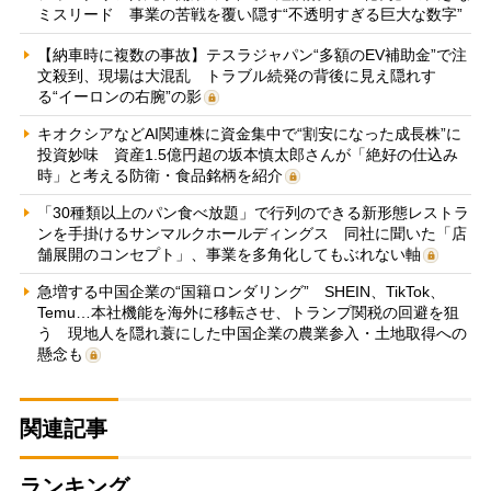
ミスリード 事業の苦戦を覆い隠す“不透明すぎる巨大な数字”
【納車時に複数の事故】テスラジャパン“多額のEV補助金”で注
文殺到、現場は大混乱 トラブル続発の背後に見え隠れす
る“イーロンの右腕”の影
キオクシアなどAI関連株に資金集中で“割安になった成長株”に
投資妙味 資産1.5億円超の坂本慎太郎さんが「絶好の仕込み
時」と考える防衛・食品銘柄を紹介
「30種類以上のパン食べ放題」で行列のできる新形態レストラ
ンを手掛けるサンマルクホールディングス 同社に聞いた「店
舗展開のコンセプト」、事業を多角化してもぶれない軸
急増する中国企業の“国籍ロンダリング” SHEIN、TikTok、
Temu…本社機能を海外に移転させ、トランプ関税の回避を狙
う 現地人を隠れ蓑にした中国企業の農業参入・土地取得への
懸念も
関連記事
ランキング