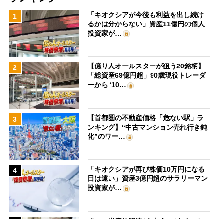
「キオクシアが今後も利益を出し続け
1
るかは分からない」資産11億円の個人
投資家が…
【億り人オールスターが狙う20銘柄】
2
「総資産69億円超」90歳現役トレーダ
ーから“10…
【首都圏の不動産価格「危ない駅」ラ
3
ンキング】“中古マンション売れ行き鈍
化”のワー…
「キオクシアが再び株価10万円になる
4
日は遠い」資産3億円超のサラリーマン
投資家が…