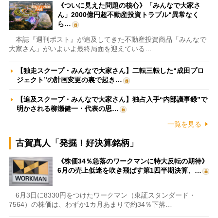
《ついに見えた問題の核心》「みんなで大家さ
ん」2000億円超不動産投資トラブル“異常なく
ら…
本誌『週刊ポスト』が追及してきた不動産投資商品「みんなで
大家さん」がいよいよ最終局面を迎えている…
【独走スクープ・みんなで大家さん】二転三転した“成田プロ
ジェクト”の計画変更の裏で起き…
【追及スクープ・みんなで大家さん】独占入手“内部議事録”で
明かされる柳瀬健一・代表の思…
一覧を見る
古賀真人「発掘！好決算銘柄」
《株価34％急落のワークマンに特大反転の期待》
6月の売上低迷を吹き飛ばす第1四半期決算、…
6月3日に8330円をつけたワークマン（東証スタンダード・
7564）の株価は、わずか1カ月あまりで約34％下落…