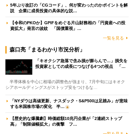
5年ぶり改訂の「CGコード」、何が変わったのかポイントを解
説 企業に成長投資の具体的な説…
【令和のPKOか】GPIFをめぐる片山財務相の「円資産への投
資拡大」発言の波紋 「国債重視」…
一覧を見る
森口亮「まるわかり市況分析」
「キオクシア急落で含み損が膨らんで…」損失を
投資家としての成長につなげる4つの視点 「…
半導体株を中心に相場の調整色が強まり、7月中旬にはキオク
シアホールディングスがストップ安をつけるな…
「NYダウは高値更新、ナスダック・S&P500は足踏み」が意味
する米国株市場の変化 半…
【歴史的な爆騰劇】時価総額10兆円企業が「2連続ストップ
高」「制限値幅拡大」の衝撃 フ…
一覧を見る