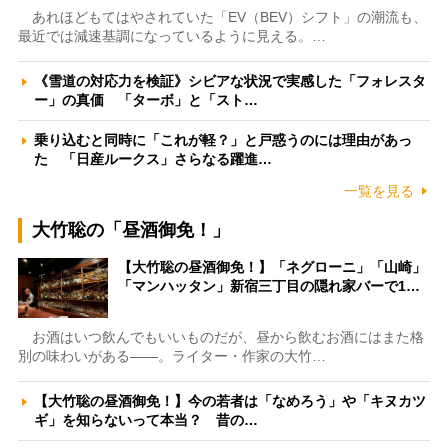
あれほどもてはやされていた「EV（BEV）シフト」の潮流も、
最近では減速基調になっているように見える。…
《雪道の対応力を検証》シビアな状況で実感した「フォレスタ
ー」の真価 「ターボ」と「スト…
乗り込むと同時に「これが軽？」と戸惑うのには理由があっ
た 「日産ルークス」さらなる躍進…
一覧を見る
大竹聡の「昼酒御免！」
【大竹聡の昼酒御免！】「ネグローニ」「山崎」
「マンハッタン」新宿三丁目の隠れ家バーで1…
お酒はいつ飲んでもいいものだが、昼から飲むお酒にはまた格
別の味わいがある――。ライター・作家の大竹…
【大竹聡の昼酒御免！】今の若者は「なめろう」や「キヌカツ
ギ」を知らないって本当？ 昔の…