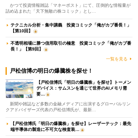
かつて投資情報雑誌「マネーポスト」にて、圧倒的な情報量が
詰め込まれた「天下無敵の株コミック」とし…
テクニカル分析・集中講義 投資コミック「俺がカブ番長！」
【第10回】
不透明相場に勝つ信用取引の極意 投資コミック「俺がカブ番
長！」【第9回】
一覧を見る
戸松信博の明日の爆騰株を探せ！
【戸松信博氏「明日の爆騰株」を探せ】トーメン
デバイス：サムスンを通じて世界のAIメモリ需
要…
新聞や雑誌など多数の金融メディアに出演するグローバルリン
クアドバイザーズ代表の戸松信博氏が、最新…
【戸松信博氏「明日の爆騰株」を探せ】レーザーテック：最先
端半導体の製造に不可欠な検査装…