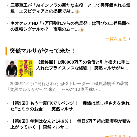
三菱重工が「AIインフラの新たな主役」として再評価される気
運 エヌビディアとの提携でAI…
キオクシアHD「7万円割れからの急反発」は再びの上昇局面へ
の反転シグナルか？ 市場のムー…
一覧を見る
突然マルサがやって来た！
【最終回】1億6000万円の負債と引き換えに手に
入れたプライスレスな経験 ｜ 突然マルサがや…
2009年12月に発行された元FXトレーダー・磯貝清明氏の著書
『突然マルサがやって来た！～FXで10億円稼い…
【第9回】もう一度FXでリベンジ！ 種銭は差し押さえを免れ
た”ヒミツのお金” ｜ 突然マルサ…
【第8回】年利はなんと14.6％！ 毎日5万円超の延滞税が積み
上がっていく ｜ 突然マルサ…
一覧を見る