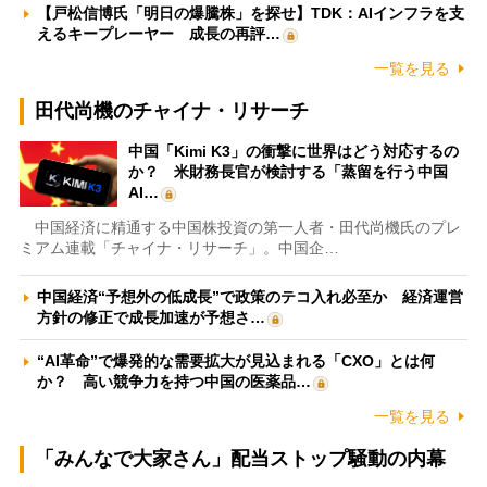
【戸松信博氏「明日の爆騰株」を探せ】TDK：AIインフラを支
えるキープレーヤー 成長の再評…
一覧を見る
田代尚機のチャイナ・リサーチ
中国「Kimi K3」の衝撃に世界はどう対応するの
か？ 米財務長官が検討する「蒸留を行う中国
AI…
中国経済に精通する中国株投資の第一人者・田代尚機氏のプレ
ミアム連載「チャイナ・リサーチ」。中国企…
中国経済“予想外の低成長”で政策のテコ入れ必至か 経済運営
方針の修正で成長加速が予想さ…
“AI革命”で爆発的な需要拡大が見込まれる「CXO」とは何
か？ 高い競争力を持つ中国の医薬品…
一覧を見る
「みんなで大家さん」配当ストップ騒動の内幕