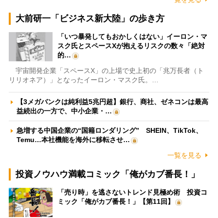
大前研一「ビジネス新大陸」の歩き方
「いつ暴発してもおかしくはない」イーロン・マ
スク氏とスペースXが抱えるリスクの数々「絶対
的…
宇宙開発企業「スペースX」の上場で史上初の「兆万長者（ト
リリオネア）」となったイーロン・マスク氏。…
【3メガバンクは純利益5兆円超】銀行、商社、ゼネコンは最高
益続出の一方で、中小企業・…
急増する中国企業の“国籍ロンダリング” SHEIN、TikTok、
Temu…本社機能を海外に移転させ…
一覧を見る
投資ノウハウ満載コミック「俺がカブ番長！」
「売り時」を逃さないトレンド見極め術 投資コ
ミック「俺がカブ番長！」【第11回】