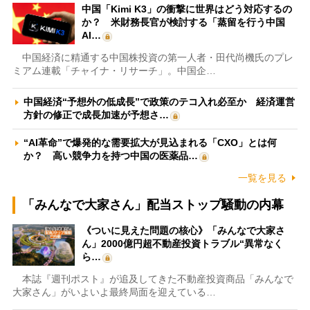
中国「Kimi K3」の衝撃に世界はどう対応するの
か？ 米財務長官が検討する「蒸留を行う中国
AI…
中国経済に精通する中国株投資の第一人者・田代尚機氏のプレ
ミアム連載「チャイナ・リサーチ」。中国企…
中国経済“予想外の低成長”で政策のテコ入れ必至か 経済運営
方針の修正で成長加速が予想さ…
“AI革命”で爆発的な需要拡大が見込まれる「CXO」とは何
か？ 高い競争力を持つ中国の医薬品…
一覧を見る
「みんなで大家さん」配当ストップ騒動の内幕
《ついに見えた問題の核心》「みんなで大家さ
ん」2000億円超不動産投資トラブル“異常なく
ら…
本誌『週刊ポスト』が追及してきた不動産投資商品「みんなで
大家さん」がいよいよ最終局面を迎えている…