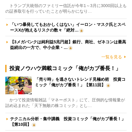
トランプ大統領のファミリー信託が今年1～3月に3000回以上も
の証券取引を行っていたことが明らかになり…
「いつ暴発してもおかしくはない」イーロン・マスク氏とスペ
ースXが抱えるリスクの数々「絶対…
【3メガバンクは純利益5兆円超】銀行、商社、ゼネコンは最高
益続出の一方で、中小企業・…
一覧を見る
投資ノウハウ満載コミック「俺がカブ番長！」
「売り時」を逃さないトレンド見極め術 投資コ
ミック「俺がカブ番長！」【第11回】
かつて投資情報雑誌「マネーポスト」にて、圧倒的な情報量が
詰め込まれた「天下無敵の株コミック」とし…
テクニカル分析・集中講義 投資コミック「俺がカブ番長！」
【第10回】