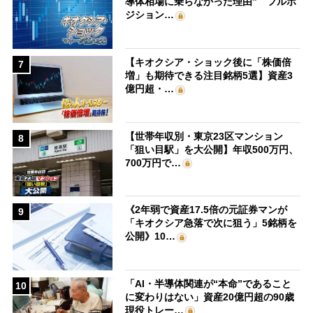
導体相場に乗らなかった理由” フルポ
ジション…
【キオクシア・ショック後に「株価倍
7
増」も期待できる注目銘柄5選】資産3
億円超・…
【世帯年収別・東京23区マンション
8
「狙い目駅」を大公開】年収500万円、
700万円で…
《2年弱で資産17.5倍の元証券マンが
9
「キオクシア急落で次に狙う」5銘柄を
公開》10…
「AI・半導体関連が“本命”であること
10
に変わりはない」資産20億円超の90歳
現役トレー…