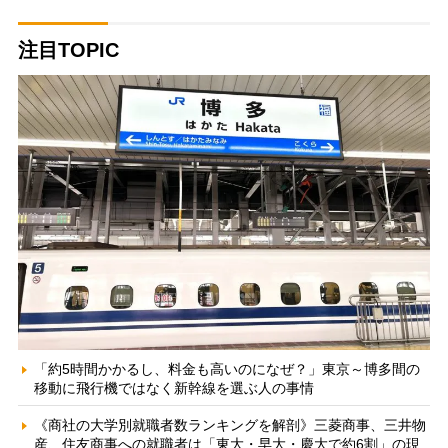
注目TOPIC
「約5時間かかるし、料金も高いのになぜ？」東京～博多間の
移動に飛行機ではなく新幹線を選ぶ人の事情
《商社の大学別就職者数ランキングを解剖》三菱商事、三井物
産、住友商事への就職者は「東大・早大・慶大で約6割」の現