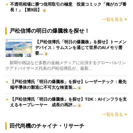
不透明相場に勝つ信用取引の極意 投資コミック「俺がカブ番
長！」【第9回】
一覧を見る
戸松信博の明日の爆騰株を探せ！
【戸松信博氏「明日の爆騰株」を探せ】トーメン
デバイス：サムスンを通じて世界のAIメモリ需
要…
新聞や雑誌など多数の金融メディアに出演するグローバルリン
クアドバイザーズ代表の戸松信博氏が、最新…
【戸松信博氏「明日の爆騰株」を探せ】レーザーテック：最先
端半導体の製造に不可欠な検査装…
【戸松信博氏「明日の爆騰株」を探せ】TDK：AIインフラを支
えるキープレーヤー 成長の再評…
一覧を見る
田代尚機のチャイナ・リサーチ