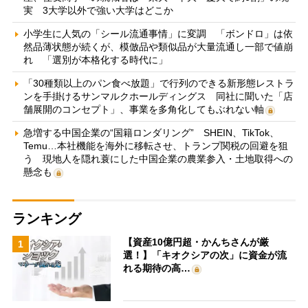
実 3大学以外で強い大学はどこか
小学生に人気の「シール流通事情」に変調 「ボンドロ」は依
然品薄状態が続くが、模倣品や類似品が大量流通し一部で値崩
れ 「選別が本格化する時代に」
「30種類以上のパン食べ放題」で行列のできる新形態レストラ
ンを手掛けるサンマルクホールディングス 同社に聞いた「店
舗展開のコンセプト」、事業を多角化してもぶれない軸
急増する中国企業の“国籍ロンダリング” SHEIN、TikTok、
Temu…本社機能を海外に移転させ、トランプ関税の回避を狙
う 現地人を隠れ蓑にした中国企業の農業参入・土地取得への
懸念も
ランキング
【資産10億円超・かんちさんが厳
1
選！】「キオクシアの次」に資金が流
れる期待の高…