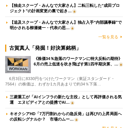
【独走スクープ・みんなで大家さん】二転三転した“成田プロ
ジェクト”の計画変更の裏で起き…
【追及スクープ・みんなで大家さん】独占入手“内部議事録”で
明かされる柳瀬健一・代表の思…
一覧を見る
古賀真人「発掘！好決算銘柄」
《株価34％急落のワークマンに特大反転の期待》
6月の売上低迷を吹き飛ばす第1四半期決算、…
6月3日に8330円をつけたワークマン（東証スタンダード・
7564）の株価は、わずか1カ月あまりで約34％下落…
三菱重工が「AIインフラの新たな主役」として再評価される気
運 エヌビディアとの提携でAI…
キオクシアHD「7万円割れからの急反発」は再びの上昇局面へ
の反転シグナルか？ 市場のムー…