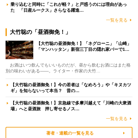
乗り込むと同時に「これが軽？」と戸惑うのには理由があっ
た 「日産ルークス」さらなる躍進…
一覧を見る
大竹聡の「昼酒御免！」
【大竹聡の昼酒御免！】「ネグローニ」「山崎」
「マンハッタン」新宿三丁目の隠れ家バーで1…
お酒はいつ飲んでもいいものだが、昼から飲むお酒にはまた格
別の味わいがある――。ライター・作家の大竹…
【大竹聡の昼酒御免！】今の若者は「なめろう」や「キヌカツ
ギ」を知らないって本当？ 昔の…
【大竹聡の昼酒御免！】京急線で多摩川越えて「川崎の大衆酒
場」へと昼酒旅 押し寄せるノス…
一覧を見る
著者・連載の一覧を見る