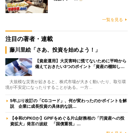
一覧を見る
注目の著者・連載
藤川里絵「さあ、投資を始めよう！」
【資産運用】大災害時に慌てないために平時から
備えておきたい3つのポイント「資産の棚卸し…
大規模な災害が起きると、株式市場が大きく動いたり、取引環
境が不安定になったりすることがある。一方…
5年ぶり改訂の「CGコード」、何が変わったのかポイントを解
説 企業に成長投資の具体的な説…
【令和のPKOか】GPIFをめぐる片山財務相の「円資産への投
資拡大」発言の波紋 「国債重視」…