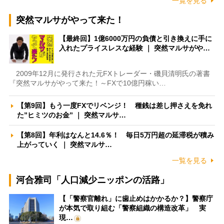
一覧を見る
突然マルサがやって来た！
【最終回】1億6000万円の負債と引き換えに手に
入れたプライスレスな経験 ｜ 突然マルサがや…
2009年12月に発行された元FXトレーダー・磯貝清明氏の著書
『突然マルサがやって来た！～FXで10億円稼い…
【第9回】もう一度FXでリベンジ！ 種銭は差し押さえを免れ
た”ヒミツのお金” ｜ 突然マルサ…
【第8回】年利はなんと14.6％！ 毎日5万円超の延滞税が積み
上がっていく ｜ 突然マルサ…
一覧を見る
河合雅司「人口減少ニッポンの活路」
【「警察官離れ」に歯止めはかかるか？】警察庁
が本気で取り組む「警察組織の構造改革」 実
現…