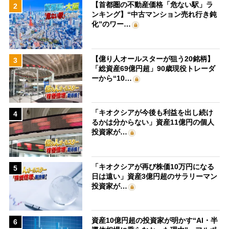
【首都圏の不動産価格「危ない駅」ラ
2
ンキング】“中古マンション売れ行き鈍
化”のワー…
【億り人オールスターが狙う20銘柄】
3
「総資産69億円超」90歳現役トレーダ
ーから“10…
「キオクシアが今後も利益を出し続け
4
るかは分からない」資産11億円の個人
投資家が…
「キオクシアが再び株価10万円になる
5
日は遠い」資産3億円超のサラリーマン
投資家が…
資産10億円超の投資家が明かす“AI・半
6