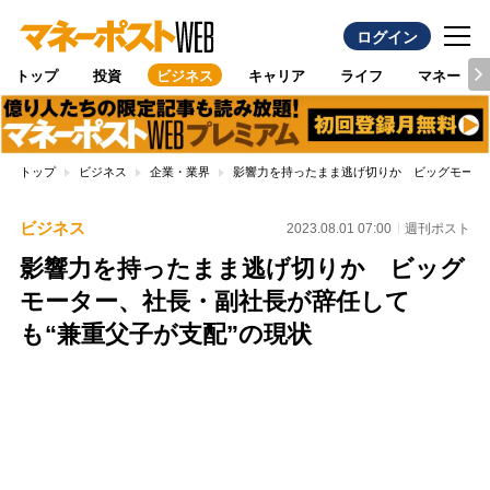
ログイン
トップ
投資
ビジネス
キャリア
ライフ
マネー
トップ
ビジネス
企業・業界
影響力を持ったまま逃げ切りか ビッグモータ
ビジネス
2023.08.01 07:00
週刊ポスト
影響力を持ったまま逃げ切りか ビッグ
モーター、社長・副社長が辞任して
も“兼重父子が支配”の現状
Loaded
:
96.70%
/
Unmute