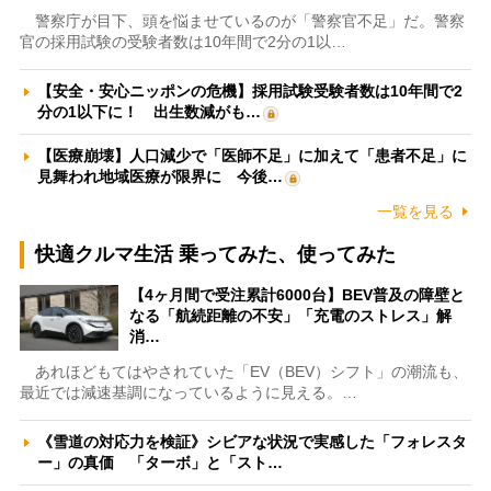
警察庁が目下、頭を悩ませているのが「警察官不足」だ。警察
官の採用試験の受験者数は10年間で2分の1以…
【安全・安心ニッポンの危機】採用試験受験者数は10年間で2
分の1以下に！ 出生数減がも…
【医療崩壊】人口減少で「医師不足」に加えて「患者不足」に
見舞われ地域医療が限界に 今後…
一覧を見る
快適クルマ生活 乗ってみた、使ってみた
【4ヶ月間で受注累計6000台】BEV普及の障壁と
なる「航続距離の不安」「充電のストレス」解
消…
あれほどもてはやされていた「EV（BEV）シフト」の潮流も、
最近では減速基調になっているように見える。…
《雪道の対応力を検証》シビアな状況で実感した「フォレスタ
ー」の真価 「ターボ」と「スト…