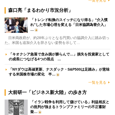
一覧を見る
森口亮「まるわかり市況分析」
「トレンド転換のスイッチになり得る」“介入慣
れ”した市場心理を変える「日米協調為替介入」
…
日米両政府が、約28年ぶりとなる円買いの協調介入に踏み切っ
た。米国も追加介入を辞さない姿勢を示して…
「キオクシア急落で含み損が膨らんで…」損失を投資家として
の成長につなげる4つの視点 …
「NYダウは高値更新、ナスダック・S&P500は足踏み」が意味
する米国株市場の変化 半…
一覧を見る
大前研一「ビジネス新大陸」の歩き方
「イラン戦争を利用して儲けている」利益相反と
の批判が強まるトランプファミリーの不正蓄財
疑…