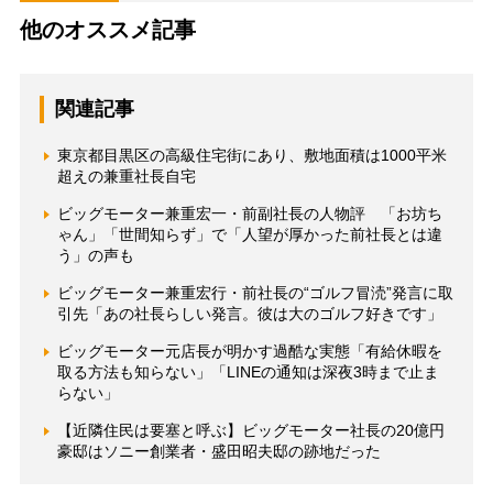
他のオススメ記事
関連記事
東京都目黒区の高級住宅街にあり、敷地面積は1000平米
超えの兼重社長自宅
ビッグモーター兼重宏一・前副社長の人物評 「お坊ち
ゃん」「世間知らず」で「人望が厚かった前社長とは違
う」の声も
ビッグモーター兼重宏行・前社長の“ゴルフ冒涜”発言に取
引先「あの社長らしい発言。彼は大のゴルフ好きです」
ビッグモーター元店長が明かす過酷な実態「有給休暇を
取る方法も知らない」「LINEの通知は深夜3時まで止ま
らない」
【近隣住民は要塞と呼ぶ】ビッグモーター社長の20億円
豪邸はソニー創業者・盛田昭夫邸の跡地だった