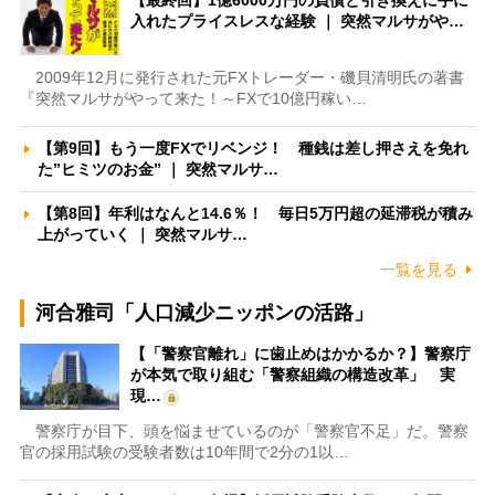
【最終回】1億6000万円の負債と引き換えに手に
入れたプライスレスな経験 ｜ 突然マルサがや…
2009年12月に発行された元FXトレーダー・磯貝清明氏の著書
『突然マルサがやって来た！～FXで10億円稼い…
【第9回】もう一度FXでリベンジ！ 種銭は差し押さえを免れ
た”ヒミツのお金” ｜ 突然マルサ…
【第8回】年利はなんと14.6％！ 毎日5万円超の延滞税が積み
上がっていく ｜ 突然マルサ…
一覧を見る
河合雅司「人口減少ニッポンの活路」
【「警察官離れ」に歯止めはかかるか？】警察庁
が本気で取り組む「警察組織の構造改革」 実
現…
警察庁が目下、頭を悩ませているのが「警察官不足」だ。警察
官の採用試験の受験者数は10年間で2分の1以…