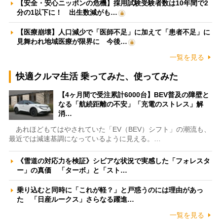
【安全・安心ニッポンの危機】採用試験受験者数は10年間で2
分の1以下に！ 出生数減がも…
【医療崩壊】人口減少で「医師不足」に加えて「患者不足」に
見舞われ地域医療が限界に 今後…
一覧を見る
快適クルマ生活 乗ってみた、使ってみた
【4ヶ月間で受注累計6000台】BEV普及の障壁と
なる「航続距離の不安」「充電のストレス」解
消…
あれほどもてはやされていた「EV（BEV）シフト」の潮流も、
最近では減速基調になっているように見える。…
《雪道の対応力を検証》シビアな状況で実感した「フォレスタ
ー」の真価 「ターボ」と「スト…
乗り込むと同時に「これが軽？」と戸惑うのには理由があっ
た 「日産ルークス」さらなる躍進…
一覧を見る