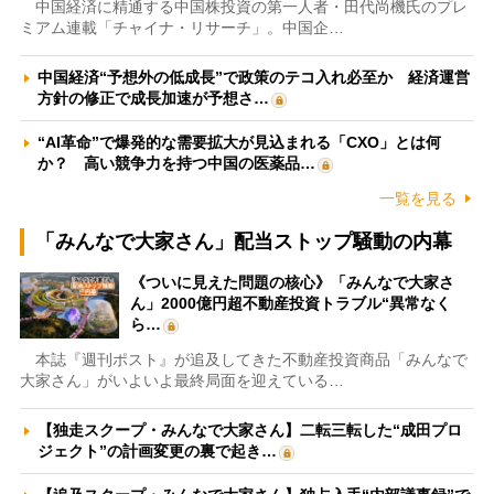
中国経済に精通する中国株投資の第一人者・田代尚機氏のプレ
ミアム連載「チャイナ・リサーチ」。中国企…
中国経済“予想外の低成長”で政策のテコ入れ必至か 経済運営
方針の修正で成長加速が予想さ…
“AI革命”で爆発的な需要拡大が見込まれる「CXO」とは何
か？ 高い競争力を持つ中国の医薬品…
一覧を見る
「みんなで大家さん」配当ストップ騒動の内幕
《ついに見えた問題の核心》「みんなで大家さ
ん」2000億円超不動産投資トラブル“異常なく
ら…
本誌『週刊ポスト』が追及してきた不動産投資商品「みんなで
大家さん」がいよいよ最終局面を迎えている…
【独走スクープ・みんなで大家さん】二転三転した“成田プロ
ジェクト”の計画変更の裏で起き…