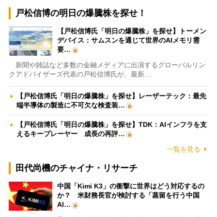
戸松信博の明日の爆騰株を探せ！
【戸松信博氏「明日の爆騰株」を探せ】トーメン
デバイス：サムスンを通じて世界のAIメモリ需
要…
新聞や雑誌など多数の金融メディアに出演するグローバルリン
クアドバイザーズ代表の戸松信博氏が、最新…
【戸松信博氏「明日の爆騰株」を探せ】レーザーテック：最先
端半導体の製造に不可欠な検査装…
【戸松信博氏「明日の爆騰株」を探せ】TDK：AIインフラを支
えるキープレーヤー 成長の再評…
一覧を見る
田代尚機のチャイナ・リサーチ
中国「Kimi K3」の衝撃に世界はどう対応するの
か？ 米財務長官が検討する「蒸留を行う中国
AI…