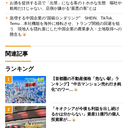
お酒を提供する店で「出禁」になる客のトホホな生態 嘔吐や
粗相だけじゃない、店側が嫌がる“最悪の客”とは
急増する中国企業の“国籍ロンダリング” SHEIN、TikTok、
Temu…本社機能を海外に移転させ、トランプ関税の回避を狙
う 現地人を隠れ蓑にした中国企業の農業参入・土地取得への
懸念も
関連記事
ランキング
【首都圏の不動産価格「危ない駅」ラ
1
ンキング】“中古マンション売れ行き鈍
化”のワー…
「キオクシアが今後も利益を出し続け
2
るかは分からない」資産11億円の個人
投資家が…