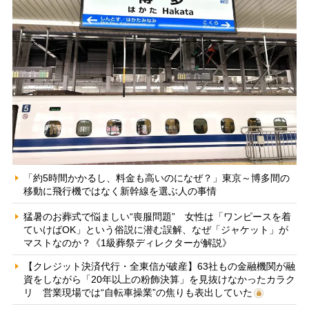
「約5時間かかるし、料金も高いのになぜ？」東京～博多間の
移動に飛行機ではなく新幹線を選ぶ人の事情
猛暑のお葬式で悩ましい“喪服問題” 女性は「ワンピースを着
ていけばOK」という俗説に潜む誤解、なぜ「ジャケット」が
マストなのか？《1級葬祭ディレクターが解説》
【クレジット決済代行・全東信が破産】63社もの金融機関が融
資をしながら「20年以上の粉飾決算」を見抜けなかったカラク
リ 営業現場では“自転車操業”の焦りも表出していた