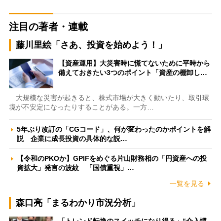
注目の著者・連載
藤川里絵「さあ、投資を始めよう！」
【資産運用】大災害時に慌てないために平時から
備えておきたい3つのポイント「資産の棚卸し…
大規模な災害が起きると、株式市場が大きく動いたり、取引環
境が不安定になったりすることがある。一方…
5年ぶり改訂の「CGコード」、何が変わったのかポイントを解
説 企業に成長投資の具体的な説…
【令和のPKOか】GPIFをめぐる片山財務相の「円資産への投
資拡大」発言の波紋 「国債重視」…
一覧を見る
森口亮「まるわかり市況分析」