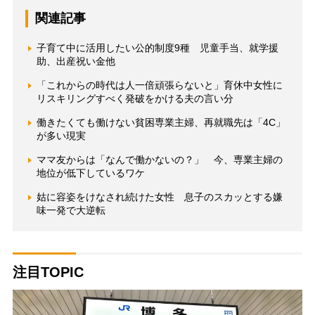
関連記事
子育て中に活用したい公的制度9種 児童手当、就学援
助、出産祝い金他
「これからの時代は人一倍頑張らないと」育休中女性に
リスキリングすべく発破をかける夫の言い分
働きたくても働けない貧困専業主婦、再就職先は「4C」
が多い現実
ママ友からは「なんで働かないの？」 今、専業主婦の
地位が低下しているワケ
姑に容姿をけなされ続けた女性 息子のスカッとする嫌
味一発で大逆転
注目TOPIC