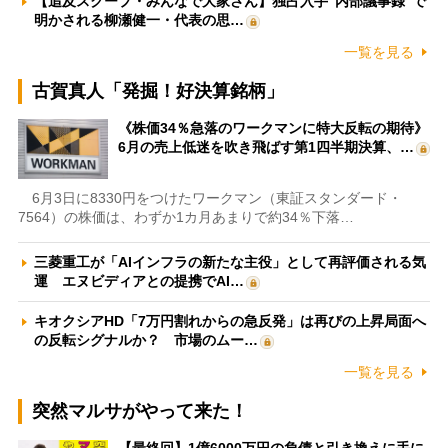
【追及スクープ・みんなで大家さん】独占入手“内部議事録”で
明かされる柳瀬健一・代表の思…
一覧を見る
古賀真人「発掘！好決算銘柄」
《株価34％急落のワークマンに特大反転の期待》
6月の売上低迷を吹き飛ばす第1四半期決算、…
6月3日に8330円をつけたワークマン（東証スタンダード・
7564）の株価は、わずか1カ月あまりで約34％下落…
三菱重工が「AIインフラの新たな主役」として再評価される気
運 エヌビディアとの提携でAI…
キオクシアHD「7万円割れからの急反発」は再びの上昇局面へ
の反転シグナルか？ 市場のムー…
一覧を見る
突然マルサがやって来た！