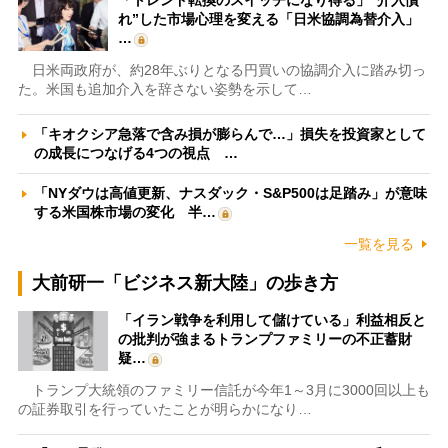
「トレンド転換のスイッチになり得る」“介入慣
れ”した市場心理を変える「日米協調為替介入」
…
日米両政府が、約28年ぶりとなる円買いの協調介入に踏み切っ
た。米国も追加介入を辞さない姿勢を示して…
「キオクシア急落で含み損が膨らんで…」損失を投資家として
の成長につなげる4つの視点 …
「NYダウは高値更新、ナスダック・S&P500は足踏み」が意味
する米国株市場の変化 半…
一覧を見る
大前研一「ビジネス新大陸」の歩き方
「イラン戦争を利用して儲けている」利益相反と
の批判が強まるトランプファミリーの不正蓄財
疑…
トランプ大統領のファミリー信託が今年1～3月に3000回以上も
の証券取引を行っていたことが明らかになり…