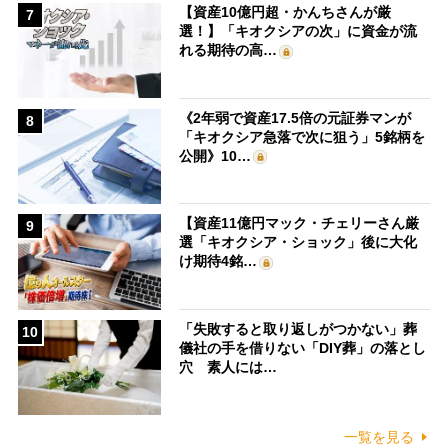
【資産10億円超・かんちさんが厳
7
選！】「キオクシアの次」に資金が流
れる期待の高…
《2年弱で資産17.5倍の元証券マンが
8
「キオクシア急落で次に狙う」5銘柄を
公開》10…
【資産11億円マック・チェリーさん厳
9
選「キオクシア・ショック」後に大化
け期待4銘…
「失敗すると取り返しがつかない」葬
10
儀社の手を借りない「DIY葬」の落とし
穴 素人には…
一覧を見る