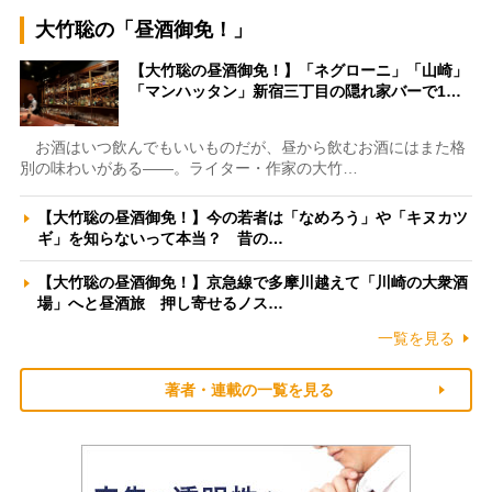
大竹聡の「昼酒御免！」
【大竹聡の昼酒御免！】「ネグローニ」「山崎」
「マンハッタン」新宿三丁目の隠れ家バーで1…
お酒はいつ飲んでもいいものだが、昼から飲むお酒にはまた格
別の味わいがある――。ライター・作家の大竹…
【大竹聡の昼酒御免！】今の若者は「なめろう」や「キヌカツ
ギ」を知らないって本当？ 昔の…
【大竹聡の昼酒御免！】京急線で多摩川越えて「川崎の大衆酒
場」へと昼酒旅 押し寄せるノス…
一覧を見る
著者・連載の一覧を見る