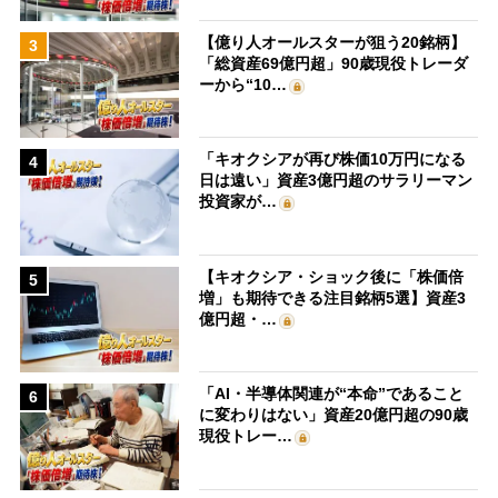
【億り人オールスターが狙う20銘柄】
3
「総資産69億円超」90歳現役トレーダ
ーから“10…
「キオクシアが再び株価10万円になる
4
日は遠い」資産3億円超のサラリーマン
投資家が…
【キオクシア・ショック後に「株価倍
5
増」も期待できる注目銘柄5選】資産3
億円超・…
「AI・半導体関連が“本命”であること
6
に変わりはない」資産20億円超の90歳
現役トレー…