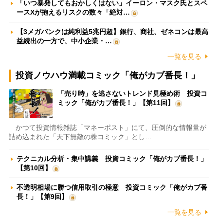
「いつ暴発してもおかしくはない」イーロン・マスク氏とスペ
ースXが抱えるリスクの数々「絶対…
【3メガバンクは純利益5兆円超】銀行、商社、ゼネコンは最高
益続出の一方で、中小企業・…
一覧を見る
投資ノウハウ満載コミック「俺がカブ番長！」
「売り時」を逃さないトレンド見極め術 投資コ
ミック「俺がカブ番長！」【第11回】
かつて投資情報雑誌「マネーポスト」にて、圧倒的な情報量が
詰め込まれた「天下無敵の株コミック」とし…
テクニカル分析・集中講義 投資コミック「俺がカブ番長！」
【第10回】
不透明相場に勝つ信用取引の極意 投資コミック「俺がカブ番
長！」【第9回】
一覧を見る