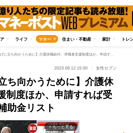
ア
ライフ
マネー
住まい・不動産
家計
トレ
【不況と値上げに立ち向かうために】介護休職給付、求職者支援制度ほか、申請すれば受け取れる給付金・補助金リスト
2023.08.12 15:00
女性セブン
立ち向かうために】介護休
援制度ほか、申請すれば受
補助金リスト
もっと見る
arrow_forward_ios