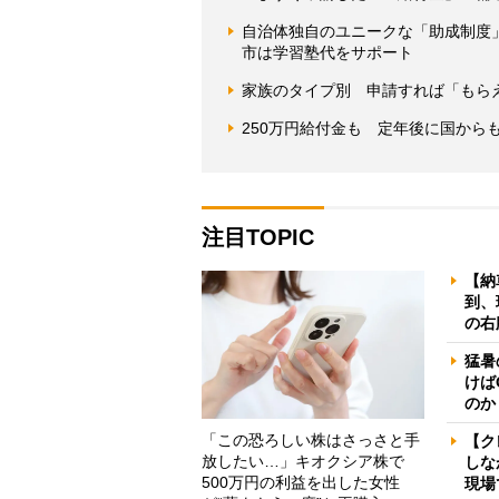
自治体独自のユニークな「助成制度
市は学習塾代をサポート
家族のタイプ別 申請すれば「もら
250万円給付金も 定年後に国から
注目TOPIC
【納
到、
の右
猛暑
けば
のか
「この恐ろしい株はさっさと手
【ク
放したい…」キオクシア株で
しな
500万円の利益を出した女性
現場