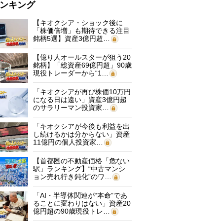
ンキング
【キオクシア・ショック後に
「株価倍増」も期待できる注目
銘柄5選】資産3億円超…
【億り人オールスターが狙う20
銘柄】「総資産69億円超」90歳
現役トレーダーから“1…
「キオクシアが再び株価10万円
になる日は遠い」資産3億円超
のサラリーマン投資家…
「キオクシアが今後も利益を出
し続けるかは分からない」資産
11億円の個人投資家…
【首都圏の不動産価格「危ない
駅」ランキング】“中古マンシ
ョン売れ行き鈍化”のワ…
「AI・半導体関連が“本命”であ
ることに変わりはない」資産20
億円超の90歳現役トレ…