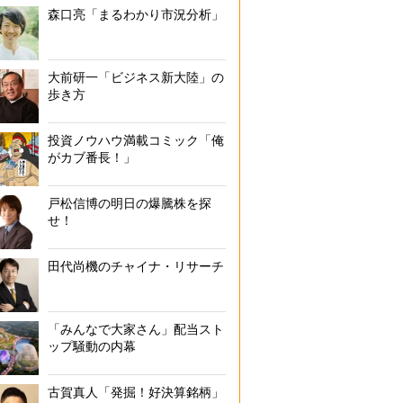
森口亮「まるわかり市況分析」
大前研一「ビジネス新大陸」の
歩き方
投資ノウハウ満載コミック「俺
がカブ番長！」
戸松信博の明日の爆騰株を探
せ！
田代尚機のチャイナ・リサーチ
「みんなで大家さん」配当スト
ップ騒動の内幕
古賀真人「発掘！好決算銘柄」