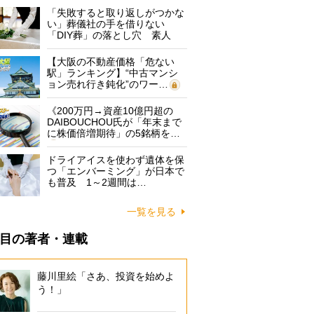
「失敗すると取り返しがつかな
い」葬儀社の手を借りない
「DIY葬」の落とし穴 素人
に…
【大阪の不動産価格「危ない
駅」ランキング】“中古マンシ
ョン売れ行き鈍化”のワー…
《200万円→資産10億円超の
DAIBOUCHOU氏が「年末まで
に株価倍増期待」の5銘柄を…
ドライアイスを使わず遺体を保
つ「エンバーミング」が日本で
も普及 1～2週間は…
一覧を見る
目の著者・連載
藤川里絵「さあ、投資を始めよ
う！」