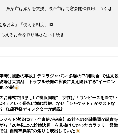
」 魚沼市は婚活を支援、淡路市は同窓会開催費用、つくば
えるお金」「使える制度」33
もらえるお金を取り逃さない手続き
車時に複数の事故】テスラジャパン“多額のEV補助金”で注文殺
現場は大混乱 トラブル続発の背後に見え隠れする“イーロン
腕”の影
のお葬式で悩ましい“喪服問題” 女性は「ワンピースを着てい
OK」という俗説に潜む誤解、なぜ「ジャケット」がマストな
？《1級葬祭ディレクターが解説》
レジット決済代行・全東信が破産】63社もの金融機関が融資を
がら「20年以上の粉飾決算」を見抜けなかったカラクリ 営業
では“自転車操業”の焦りも表出していた