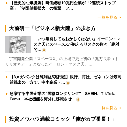
【歴史的な爆騰劇】時価総額10兆円企業が「2連続ストップ
高」「制限値幅拡大」の衝撃 フ…
一覧を見る
大前研一「ビジネス新大陸」の歩き方
「いつ暴発してもおかしくはない」イーロン・マ
スク氏とスペースXが抱えるリスクの数々「絶対
的…
宇宙開発企業「スペースX」の上場で史上初の「兆万長者（ト
リリオネア）」となったイーロン・マスク氏。…
【3メガバンクは純利益5兆円超】銀行、商社、ゼネコンは最高
益続出の一方で、中小企業・…
急増する中国企業の“国籍ロンダリング” SHEIN、TikTok、
Temu…本社機能を海外に移転させ…
一覧を見る
投資ノウハウ満載コミック「俺がカブ番長！」