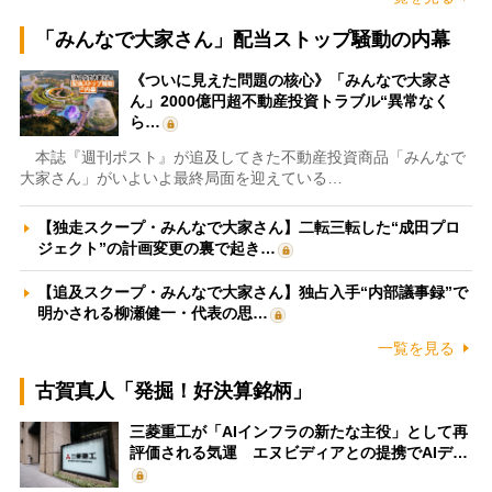
「みんなで大家さん」配当ストップ騒動の内幕
《ついに見えた問題の核心》「みんなで大家さ
ん」2000億円超不動産投資トラブル“異常なく
ら…
本誌『週刊ポスト』が追及してきた不動産投資商品「みんなで
大家さん」がいよいよ最終局面を迎えている…
【独走スクープ・みんなで大家さん】二転三転した“成田プロ
ジェクト”の計画変更の裏で起き…
【追及スクープ・みんなで大家さん】独占入手“内部議事録”で
明かされる柳瀬健一・代表の思…
一覧を見る
古賀真人「発掘！好決算銘柄」
三菱重工が「AIインフラの新たな主役」として再
評価される気運 エヌビディアとの提携でAIデ…