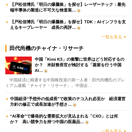
【戸松信博氏「明日の爆騰株」を探せ】レーザーテック：最先
端半導体の製造に不可欠な検査装…
【戸松信博氏「明日の爆騰株」を探せ】TDK：AIインフラを支
えるキープレーヤー 成長の再評…
一覧を見る
田代尚機のチャイナ・リサーチ
中国「Kimi K3」の衝撃に世界はどう対応するの
か？ 米財務長官が検討する「蒸留を行う中国
AI…
中国経済に精通する中国株投資の第一人者・田代尚機氏のプレ
ミアム連載「チャイナ・リサーチ」。中国企…
中国経済“予想外の低成長”で政策のテコ入れ必至か 経済運営
方針の修正で成長加速が予想さ…
“AI革命”で爆発的な需要拡大が見込まれる「CXO」とは何
か？ 高い競争力を持つ中国の医薬品…
一覧を見る