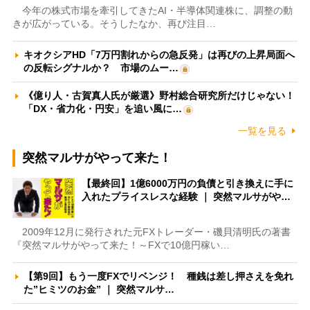
今年の株式市場を牽引してきたAI・半導体関連株に、調整の動
きが広がっている。そうしたなか、再び注目…
キオクシアHD「7万円割れからの急反発」は再びの上昇局面へ
の反転シグナルか？ 市場のムー…
《億り人・古賀真人氏が厳選》野村総合研究所だけじゃない！
「DX・省力化・円安」を追い風に…
一覧を見る
突然マルサがやって来た！
【最終回】1億6000万円の負債と引き換えに手に
入れたプライスレスな経験 ｜ 突然マルサがや…
2009年12月に発行された元FXトレーダー・磯貝清明氏の著書
『突然マルサがやって来た！～FXで10億円稼い…
【第9回】もう一度FXでリベンジ！ 種銭は差し押さえを免れ
た”ヒミツのお金” ｜ 突然マルサ…