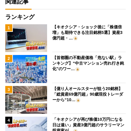
関連記事
ランキング
【キオクシア・ショック後に「株価倍
1
増」も期待できる注目銘柄5選】資産3
億円超・…
【首都圏の不動産価格「危ない駅」ラ
2
ンキング】“中古マンション売れ行き鈍
化”のワー…
【億り人オールスターが狙う20銘柄】
3
「総資産69億円超」90歳現役トレーダ
ーから“10…
「キオクシアが再び株価10万円になる
4
日は遠い」資産3億円超のサラリーマン
投資家が…