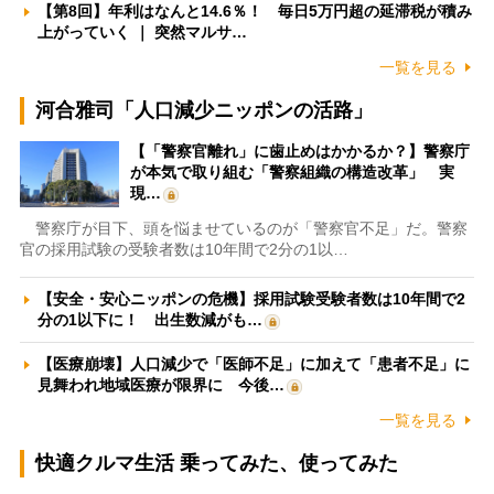
【第8回】年利はなんと14.6％！ 毎日5万円超の延滞税が積み
上がっていく ｜ 突然マルサ…
一覧を見る
河合雅司「人口減少ニッポンの活路」
【「警察官離れ」に歯止めはかかるか？】警察庁
が本気で取り組む「警察組織の構造改革」 実
現…
警察庁が目下、頭を悩ませているのが「警察官不足」だ。警察
官の採用試験の受験者数は10年間で2分の1以…
【安全・安心ニッポンの危機】採用試験受験者数は10年間で2
分の1以下に！ 出生数減がも…
【医療崩壊】人口減少で「医師不足」に加えて「患者不足」に
見舞われ地域医療が限界に 今後…
一覧を見る
快適クルマ生活 乗ってみた、使ってみた