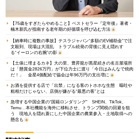
【75歳をすぎたらやめること】ベストセラー『定年後』著者・
楠木新氏が指南する老年期の好循環を呼び込む方法
【納車時に複数の事故】テスラジャパン“多額のEV補助金”で注
文殺到、現場は大混乱 トラブル続発の背後に見え隠れす
る“イーロンの右腕”の影
【土俵に埋まるカネ】大の里、豊昇龍が黒星続きの名古屋場所
は「懸賞金2826万円」が下位力士に渡り「今日はみんなで焼肉
だ！」 金星4個配給で協会は年96万円の支出増に
お酒を提供する店で「出禁」になる客のトホホな生態 嘔吐や
粗相だけじゃない、店側が嫌がる“最悪の客”とは
急増する中国企業の“国籍ロンダリング” SHEIN、TikTok、
Temu…本社機能を海外に移転させ、トランプ関税の回避を狙
う 現地人を隠れ蓑にした中国企業の農業参入・土地取得への
懸念も