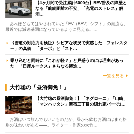
【4ヶ月間で受注累計6000台】BEV普及の障壁と
なる「航続距離の不安」「充電のストレス」解
消…
あれほどもてはやされていた「EV（BEV）シフト」の潮流も、
最近では減速基調になっているように見える。…
《雪道の対応力を検証》シビアな状況で実感した「フォレスタ
ー」の真価 「ターボ」と「スト…
乗り込むと同時に「これが軽？」と戸惑うのには理由があっ
た 「日産ルークス」さらなる躍進…
一覧を見る
大竹聡の「昼酒御免！」
【大竹聡の昼酒御免！】「ネグローニ」「山崎」
「マンハッタン」新宿三丁目の隠れ家バーで1…
お酒はいつ飲んでもいいものだが、昼から飲むお酒にはまた格
別の味わいがある――。ライター・作家の大竹…