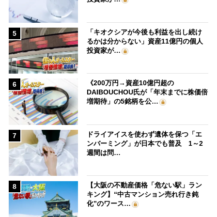
「キオクシアが今後も利益を出し続け
5
るかは分からない」資産11億円の個人
投資家が…
《200万円→資産10億円超の
6
DAIBOUCHOU氏が「年末までに株価倍
増期待」の5銘柄を公…
ドライアイスを使わず遺体を保つ「エ
7
ンバーミング」が日本でも普及 1～2
週間は問…
【大阪の不動産価格「危ない駅」ラン
8
キング】“中古マンション売れ行き鈍
化”のワース…