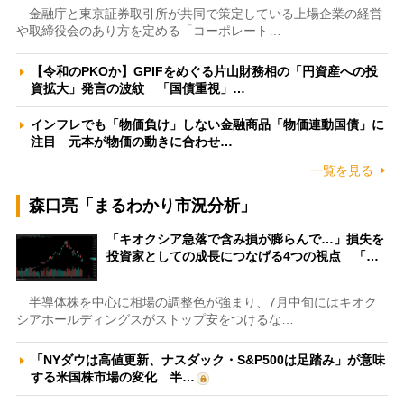
金融庁と東京証券取引所が共同で策定している上場企業の経営
や取締役会のあり方を定める「コーポレート…
【令和のPKOか】GPIFをめぐる片山財務相の「円資産への投
資拡大」発言の波紋 「国債重視」…
インフレでも「物価負け」しない金融商品「物価連動国債」に
注目 元本が物価の動きに合わせ…
一覧を見る
森口亮「まるわかり市況分析」
「キオクシア急落で含み損が膨らんで…」損失を
投資家としての成長につなげる4つの視点 「…
半導体株を中心に相場の調整色が強まり、7月中旬にはキオク
シアホールディングスがストップ安をつけるな…
「NYダウは高値更新、ナスダック・S&P500は足踏み」が意味
する米国株市場の変化 半…