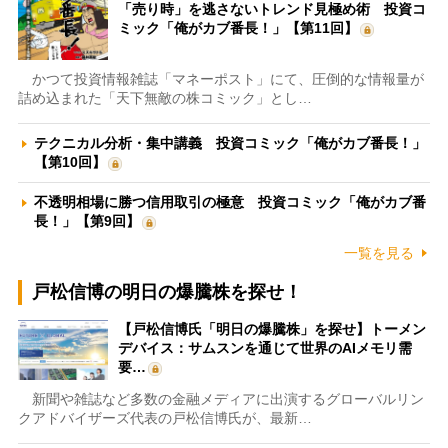
「売り時」を逃さないトレンド見極め術 投資コ
ミック「俺がカブ番長！」【第11回】
かつて投資情報雑誌「マネーポスト」にて、圧倒的な情報量が
詰め込まれた「天下無敵の株コミック」とし…
テクニカル分析・集中講義 投資コミック「俺がカブ番長！」
【第10回】
不透明相場に勝つ信用取引の極意 投資コミック「俺がカブ番
長！」【第9回】
一覧を見る
戸松信博の明日の爆騰株を探せ！
【戸松信博氏「明日の爆騰株」を探せ】トーメン
デバイス：サムスンを通じて世界のAIメモリ需
要…
新聞や雑誌など多数の金融メディアに出演するグローバルリン
クアドバイザーズ代表の戸松信博氏が、最新…