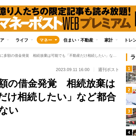
ア
ライフ
マネー
住まい・不動産
家計
トレ
亡くなった親に多額の借金発覚 相続放棄は可能でも「不動産だけ相続したい」など都合のいい選択はできない
ラ
1
2023.09.11 16:00
週刊ポスト
額の借金発覚 相続放棄は
2
だけ相続したい」など都合
ない
3
Loaded
:
100.00%
/
4