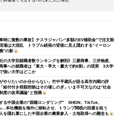
めて葬儀場で号泣する70代未亡人に唖然
車時に複数の事故】テスラジャパン“多額のEV補助金”で注文殺
現場は大混乱 トラブル続発の背後に見え隠れする“イーロン
腕”の影
社の大学別就職者数ランキングを解剖》三菱商事、三井物産、
商事への就職者は「東大・早大・慶大で約6割」の現実 3大学
で強い大学はどこか
がやりたいのか分からない」竹中平蔵氏が語る高市内閣の評
「給付付き税額控除はその場しのぎ」いま不可欠なのは“社会
制度の改革議論”と指摘
する中国企業の“国籍ロンダリング” SHEIN、TikTok、
mu…本社機能を海外に移転させ、トランプ関税の回避を狙う
人を隠れ蓑にした中国企業の農業参入・土地取得への懸念も