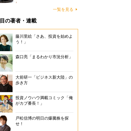
一覧を見る
目の著者・連載
藤川里絵「さあ、投資を始めよ
う！」
森口亮「まるわかり市況分析」
大前研一「ビジネス新大陸」の
歩き方
投資ノウハウ満載コミック「俺
がカブ番長！」
戸松信博の明日の爆騰株を探
せ！