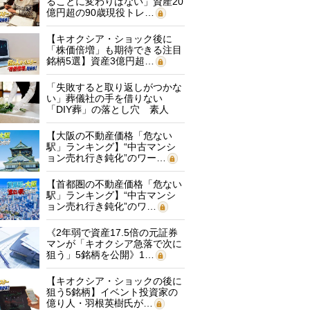
ることに変わりはない」資産20
億円超の90歳現役トレ…
【キオクシア・ショック後に
「株価倍増」も期待できる注目
銘柄5選】資産3億円超…
「失敗すると取り返しがつかな
い」葬儀社の手を借りない
「DIY葬」の落とし穴 素人
に…
【大阪の不動産価格「危ない
駅」ランキング】“中古マンシ
ョン売れ行き鈍化”のワー…
【首都圏の不動産価格「危ない
駅」ランキング】“中古マンシ
ョン売れ行き鈍化”のワ…
《2年弱で資産17.5倍の元証券
マンが「キオクシア急落で次に
狙う」5銘柄を公開》1…
【キオクシア・ショックの後に
狙う5銘柄】イベント投資家の
億り人・羽根英樹氏が…