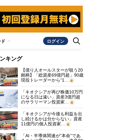
ンド
ログイン
ンキング
【億り人オールスターが狙う20
銘柄】「総資産69億円超」90歳
現役トレーダーから“1…
「キオクシアが再び株価10万円
になる日は遠い」資産3億円超
のサラリーマン投資家…
「キオクシアが今後も利益を出
し続けるかは分からない」資産
11億円の個人投資家…
「AI・半導体関連が“本命”であ