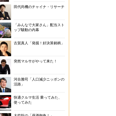
田代尚機のチャイナ・リサーチ
「みんなで大家さん」配当スト
ップ騒動の内幕
古賀真人「発掘！好決算銘柄」
突然マルサがやって来た！
河合雅司「人口減少ニッポンの
活路」
快適クルマ生活 乗ってみた、
使ってみた
大竹聡の「昼酒御免！」