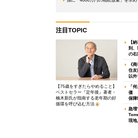
孫に「4000万円の相続放棄」を求
注目TOPIC
【納
到、
の右
《商
住友
以外
【75歳をすぎたらやめること】
「何
ベストセラー『定年後』著者・
価 
楠木新氏が指南する老年期の好
保障
循環を呼び込む方法
急増
Te
現地