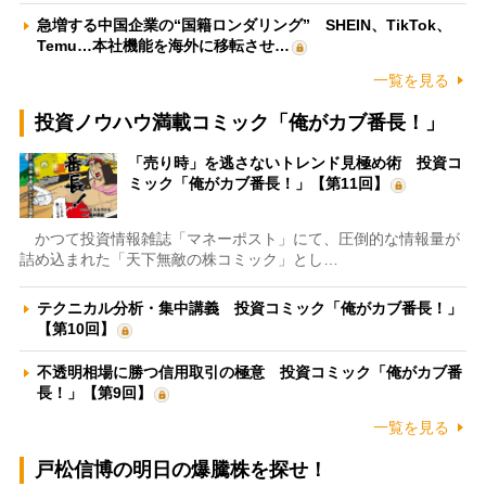
急増する中国企業の“国籍ロンダリング” SHEIN、TikTok、
Temu…本社機能を海外に移転させ…
一覧を見る
投資ノウハウ満載コミック「俺がカブ番長！」
「売り時」を逃さないトレンド見極め術 投資コ
ミック「俺がカブ番長！」【第11回】
かつて投資情報雑誌「マネーポスト」にて、圧倒的な情報量が
詰め込まれた「天下無敵の株コミック」とし…
テクニカル分析・集中講義 投資コミック「俺がカブ番長！」
【第10回】
不透明相場に勝つ信用取引の極意 投資コミック「俺がカブ番
長！」【第9回】
一覧を見る
戸松信博の明日の爆騰株を探せ！