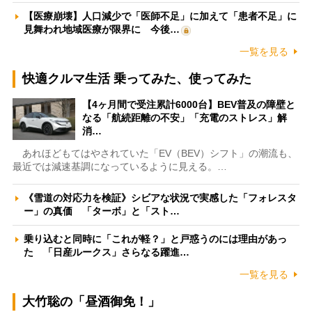
【医療崩壊】人口減少で「医師不足」に加えて「患者不足」に
見舞われ地域医療が限界に 今後…
一覧を見る
快適クルマ生活 乗ってみた、使ってみた
【4ヶ月間で受注累計6000台】BEV普及の障壁と
なる「航続距離の不安」「充電のストレス」解
消…
あれほどもてはやされていた「EV（BEV）シフト」の潮流も、
最近では減速基調になっているように見える。…
《雪道の対応力を検証》シビアな状況で実感した「フォレスタ
ー」の真価 「ターボ」と「スト…
乗り込むと同時に「これが軽？」と戸惑うのには理由があっ
た 「日産ルークス」さらなる躍進…
一覧を見る
大竹聡の「昼酒御免！」