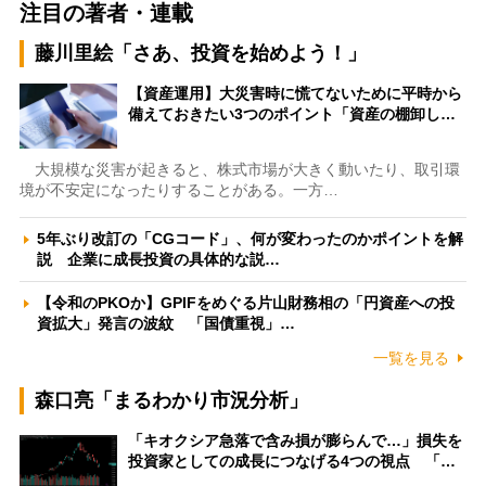
注目の著者・連載
藤川里絵「さあ、投資を始めよう！」
【資産運用】大災害時に慌てないために平時から
備えておきたい3つのポイント「資産の棚卸し…
大規模な災害が起きると、株式市場が大きく動いたり、取引環
境が不安定になったりすることがある。一方…
5年ぶり改訂の「CGコード」、何が変わったのかポイントを解
説 企業に成長投資の具体的な説…
【令和のPKOか】GPIFをめぐる片山財務相の「円資産への投
資拡大」発言の波紋 「国債重視」…
一覧を見る
森口亮「まるわかり市況分析」
「キオクシア急落で含み損が膨らんで…」損失を
投資家としての成長につなげる4つの視点 「…