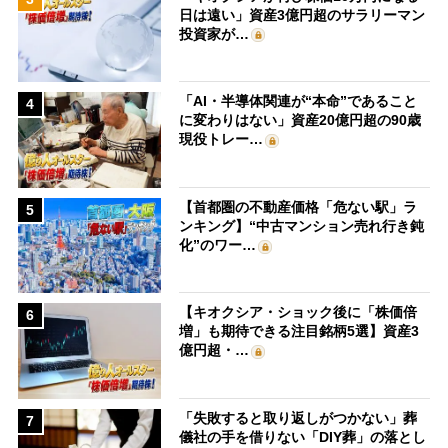
日は遠い」資産3億円超のサラリーマン
投資家が…
「AI・半導体関連が“本命”であること
4
に変わりはない」資産20億円超の90歳
現役トレー…
【首都圏の不動産価格「危ない駅」ラ
5
ンキング】“中古マンション売れ行き鈍
化”のワー…
【キオクシア・ショック後に「株価倍
6
増」も期待できる注目銘柄5選】資産3
億円超・…
「失敗すると取り返しがつかない」葬
7
儀社の手を借りない「DIY葬」の落とし