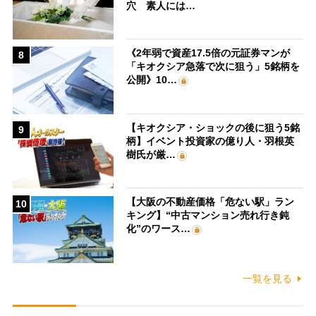
穴 素人には…
《2年弱で資産17.5倍の元証券マンが
8
「キオクシア急落で次に狙う」5銘柄を
公開》10…
【キオクシア・ショックの後に狙う5銘
9
柄】イベント投資家の億り人・羽根英
樹氏が厳…
【大阪の不動産価格「危ない駅」ラン
10
キング】“中古マンション売れ行き鈍
化”のワース…
一覧を見る