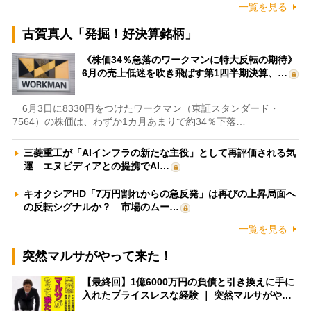
一覧を見る
古賀真人「発掘！好決算銘柄」
《株価34％急落のワークマンに特大反転の期待》
6月の売上低迷を吹き飛ばす第1四半期決算、…
6月3日に8330円をつけたワークマン（東証スタンダード・
7564）の株価は、わずか1カ月あまりで約34％下落…
三菱重工が「AIインフラの新たな主役」として再評価される気
運 エヌビディアとの提携でAI…
キオクシアHD「7万円割れからの急反発」は再びの上昇局面へ
の反転シグナルか？ 市場のムー…
一覧を見る
突然マルサがやって来た！
【最終回】1億6000万円の負債と引き換えに手に
入れたプライスレスな経験 ｜ 突然マルサがや…