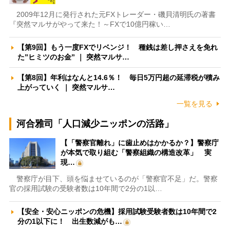
2009年12月に発行された元FXトレーダー・磯貝清明氏の著書
『突然マルサがやって来た！～FXで10億円稼い…
【第9回】もう一度FXでリベンジ！ 種銭は差し押さえを免れ
た”ヒミツのお金” ｜ 突然マルサ…
【第8回】年利はなんと14.6％！ 毎日5万円超の延滞税が積み
上がっていく ｜ 突然マルサ…
一覧を見る
河合雅司「人口減少ニッポンの活路」
【「警察官離れ」に歯止めはかかるか？】警察庁
が本気で取り組む「警察組織の構造改革」 実
現…
警察庁が目下、頭を悩ませているのが「警察官不足」だ。警察
官の採用試験の受験者数は10年間で2分の1以…
【安全・安心ニッポンの危機】採用試験受験者数は10年間で2
分の1以下に！ 出生数減がも…