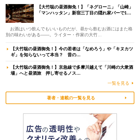
【大竹聡の昼酒御免！】「ネグローニ」「山崎」
「マンハッタン」新宿三丁目の隠れ家バーで1…
お酒はいつ飲んでもいいものだが、昼から飲むお酒にはまた格
別の味わいがある――。ライター・作家の大竹…
【大竹聡の昼酒御免！】今の若者は「なめろう」や「キヌカツ
ギ」を知らないって本当？ 昔の…
【大竹聡の昼酒御免！】京急線で多摩川越えて「川崎の大衆酒
場」へと昼酒旅 押し寄せるノス…
一覧を見る
著者・連載の一覧を見る