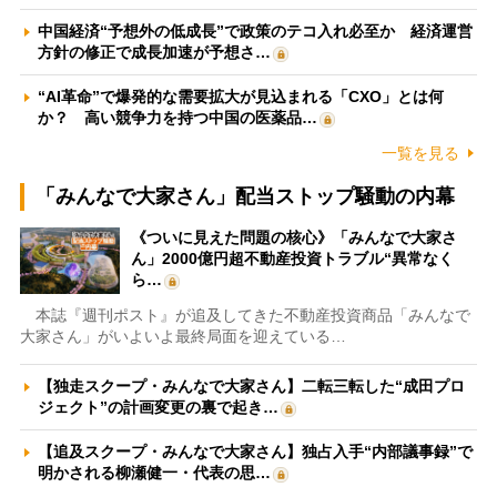
中国経済“予想外の低成長”で政策のテコ入れ必至か 経済運営
方針の修正で成長加速が予想さ…
“AI革命”で爆発的な需要拡大が見込まれる「CXO」とは何
か？ 高い競争力を持つ中国の医薬品…
一覧を見る
「みんなで大家さん」配当ストップ騒動の内幕
《ついに見えた問題の核心》「みんなで大家さ
ん」2000億円超不動産投資トラブル“異常なく
ら…
本誌『週刊ポスト』が追及してきた不動産投資商品「みんなで
大家さん」がいよいよ最終局面を迎えている…
【独走スクープ・みんなで大家さん】二転三転した“成田プロ
ジェクト”の計画変更の裏で起き…
【追及スクープ・みんなで大家さん】独占入手“内部議事録”で
明かされる柳瀬健一・代表の思…