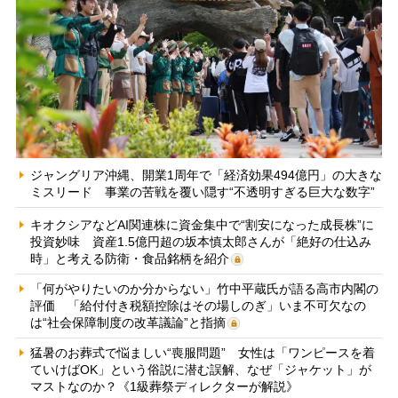
ジャングリア沖縄、開業1周年で「経済効果494億円」の大きな
ミスリード 事業の苦戦を覆い隠す“不透明すぎる巨大な数字”
キオクシアなどAI関連株に資金集中で“割安になった成長株”に
投資妙味 資産1.5億円超の坂本慎太郎さんが「絶好の仕込み
時」と考える防衛・食品銘柄を紹介
「何がやりたいのか分からない」竹中平蔵氏が語る高市内閣の
評価 「給付付き税額控除はその場しのぎ」いま不可欠なの
は“社会保障制度の改革議論”と指摘
猛暑のお葬式で悩ましい“喪服問題” 女性は「ワンピースを着
ていけばOK」という俗説に潜む誤解、なぜ「ジャケット」が
マストなのか？《1級葬祭ディレクターが解説》