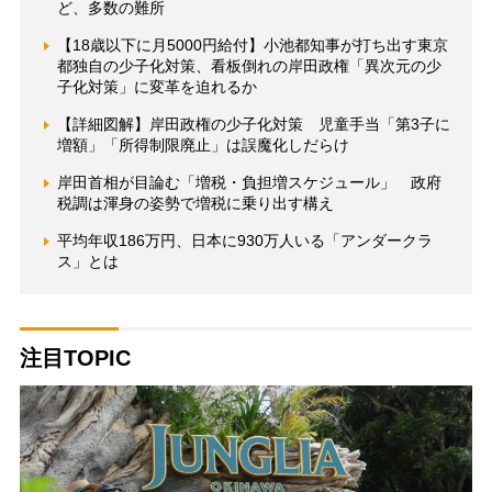
ど、多数の難所
【18歳以下に月5000円給付】小池都知事が打ち出す東京
都独自の少子化対策、看板倒れの岸田政権「異次元の少
子化対策」に変革を迫れるか
【詳細図解】岸田政権の少子化対策 児童手当「第3子に
増額」「所得制限廃止」は誤魔化しだらけ
岸田首相が目論む「増税・負担増スケジュール」 政府
税調は渾身の姿勢で増税に乗り出す構え
平均年収186万円、日本に930万人いる「アンダークラ
ス」とは
注目TOPIC