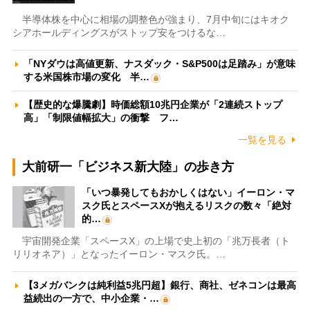
半導体株を中心に相場の調整色が強まり、7月中旬にはキオク
シアホールディングスがストップ安をつけるな…
「NYダウは高値更新、ナスダック・S&P500は足踏み」が意味
する米国株市場の変化 半…
【歴史的な爆騰劇】時価総額10兆円企業が「2連続ストップ
高」「制限値幅拡大」の衝撃 フ…
一覧を見る
大前研一「ビジネス新大陸」の歩き方
「いつ暴発してもおかしくはない」イーロン・マ
スク氏とスペースXが抱えるリスクの数々「絶対
的…
宇宙開発企業「スペースX」の上場で史上初の「兆万長者（ト
リリオネア）」となったイーロン・マスク氏。…
【3メガバンクは純利益5兆円超】銀行、商社、ゼネコンは最高
益続出の一方で、中小企業・…