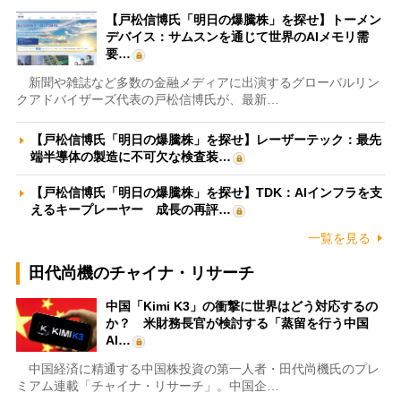
【戸松信博氏「明日の爆騰株」を探せ】トーメン
デバイス：サムスンを通じて世界のAIメモリ需
要…
新聞や雑誌など多数の金融メディアに出演するグローバルリン
クアドバイザーズ代表の戸松信博氏が、最新…
【戸松信博氏「明日の爆騰株」を探せ】レーザーテック：最先
端半導体の製造に不可欠な検査装…
【戸松信博氏「明日の爆騰株」を探せ】TDK：AIインフラを支
えるキープレーヤー 成長の再評…
一覧を見る
田代尚機のチャイナ・リサーチ
中国「Kimi K3」の衝撃に世界はどう対応するの
か？ 米財務長官が検討する「蒸留を行う中国
AI…
中国経済に精通する中国株投資の第一人者・田代尚機氏のプレ
ミアム連載「チャイナ・リサーチ」。中国企…