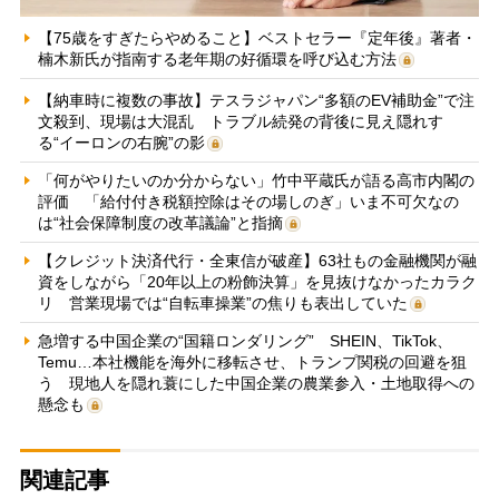
【75歳をすぎたらやめること】ベストセラー『定年後』著者・
楠木新氏が指南する老年期の好循環を呼び込む方法
【納車時に複数の事故】テスラジャパン“多額のEV補助金”で注
文殺到、現場は大混乱 トラブル続発の背後に見え隠れす
る“イーロンの右腕”の影
「何がやりたいのか分からない」竹中平蔵氏が語る高市内閣の
評価 「給付付き税額控除はその場しのぎ」いま不可欠なの
は“社会保障制度の改革議論”と指摘
【クレジット決済代行・全東信が破産】63社もの金融機関が融
資をしながら「20年以上の粉飾決算」を見抜けなかったカラク
リ 営業現場では“自転車操業”の焦りも表出していた
急増する中国企業の“国籍ロンダリング” SHEIN、TikTok、
Temu…本社機能を海外に移転させ、トランプ関税の回避を狙
う 現地人を隠れ蓑にした中国企業の農業参入・土地取得への
懸念も
関連記事