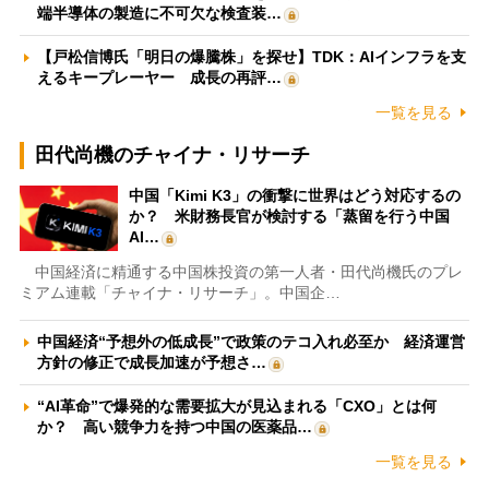
端半導体の製造に不可欠な検査装…
【戸松信博氏「明日の爆騰株」を探せ】TDK：AIインフラを支
えるキープレーヤー 成長の再評…
一覧を見る
田代尚機のチャイナ・リサーチ
中国「Kimi K3」の衝撃に世界はどう対応するの
か？ 米財務長官が検討する「蒸留を行う中国
AI…
中国経済に精通する中国株投資の第一人者・田代尚機氏のプレ
ミアム連載「チャイナ・リサーチ」。中国企…
中国経済“予想外の低成長”で政策のテコ入れ必至か 経済運営
方針の修正で成長加速が予想さ…
“AI革命”で爆発的な需要拡大が見込まれる「CXO」とは何
か？ 高い競争力を持つ中国の医薬品…
一覧を見る