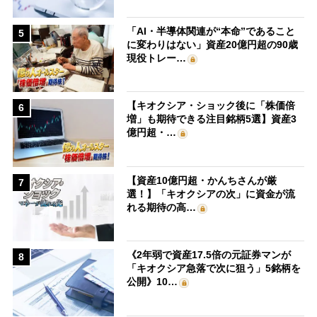
「AI・半導体関連が“本命”であること
5
に変わりはない」資産20億円超の90歳
現役トレー…
【キオクシア・ショック後に「株価倍
6
増」も期待できる注目銘柄5選】資産3
億円超・…
【資産10億円超・かんちさんが厳
7
選！】「キオクシアの次」に資金が流
れる期待の高…
《2年弱で資産17.5倍の元証券マンが
8
「キオクシア急落で次に狙う」5銘柄を
公開》10…