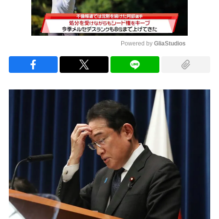
Powered by 
GliaStudios
Mute