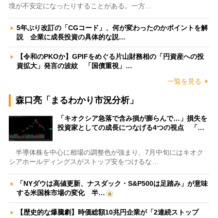
境が不安定になったりすることがある。一方…
5年ぶり改訂の「CGコード」、何が変わったのかポイントを解
説 企業に成長投資の具体的な説…
【令和のPKOか】GPIFをめぐる片山財務相の「円資産への投
資拡大」発言の波紋 「国債重視」…
一覧を見る
森口亮「まるわかり市況分析」
「キオクシア急落で含み損が膨らんで…」損失を
投資家としての成長につなげる4つの視点 「…
半導体株を中心に相場の調整色が強まり、7月中旬にはキオク
シアホールディングスがストップ安をつけるな…
「NYダウは高値更新、ナスダック・S&P500は足踏み」が意味
する米国株市場の変化 半…
【歴史的な爆騰劇】時価総額10兆円企業が「2連続ストップ