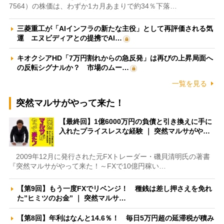
7564）の株価は、わずか1カ月あまりで約34％下落…
三菱重工が「AIインフラの新たな主役」として再評価される気
運 エヌビディアとの提携でAI…
キオクシアHD「7万円割れからの急反発」は再びの上昇局面へ
の反転シグナルか？ 市場のムー…
一覧を見る
突然マルサがやって来た！
【最終回】1億6000万円の負債と引き換えに手に
入れたプライスレスな経験 ｜ 突然マルサがや…
2009年12月に発行された元FXトレーダー・磯貝清明氏の著書
『突然マルサがやって来た！～FXで10億円稼い…
【第9回】もう一度FXでリベンジ！ 種銭は差し押さえを免れ
た”ヒミツのお金” ｜ 突然マルサ…
【第8回】年利はなんと14.6％！ 毎日5万円超の延滞税が積み