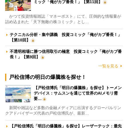
ミック「俺がカブ番長！」【第11回】
かつて投資情報雑誌「マネーポスト」にて、圧倒的な情報量が
詰め込まれた「天下無敵の株コミック」とし…
テクニカル分析・集中講義 投資コミック「俺がカブ番長！」
【第10回】
不透明相場に勝つ信用取引の極意 投資コミック「俺がカブ番
長！」【第9回】
一覧を見る
戸松信博の明日の爆騰株を探せ！
【戸松信博氏「明日の爆騰株」を探せ】トーメン
デバイス：サムスンを通じて世界のAIメモリ需
要…
新聞や雑誌など多数の金融メディアに出演するグローバルリン
クアドバイザーズ代表の戸松信博氏が、最新…
【戸松信博氏「明日の爆騰株」を探せ】レーザーテック：最先