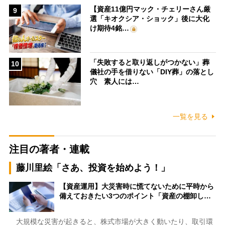
【資産11億円マック・チェリーさん厳
9
選「キオクシア・ショック」後に大化
け期待4銘…
「失敗すると取り返しがつかない」葬
10
儀社の手を借りない「DIY葬」の落とし
穴 素人には…
一覧を見る
注目の著者・連載
藤川里絵「さあ、投資を始めよう！」
【資産運用】大災害時に慌てないために平時から
備えておきたい3つのポイント「資産の棚卸し…
大規模な災害が起きると、株式市場が大きく動いたり、取引環