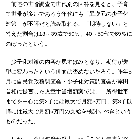
前述の世論調査で世代別の回答を見ると、子育
て世帯が多いであろう年代にも「異次元の少子化
対策」が不評だと読み取れる。「期待しない」と
答えた割合は18～39歳で59％、40～50代で69％に
のぼったという。
少子化対策の内容が尻すぼみとなり、期待が失
望に変わったという側面は否めないだろう。昨年5
月に自民党政務調査会・少子化対策調査会が岸田
首相に提言した児童手当増額案では、中所得世帯
までを中心に第2子には最大で月額3万円、第3子以
降には最大で月額6万円の支給を検討すべきという
ものだった。
しかし、今回政府が発表した「こども未来戦略