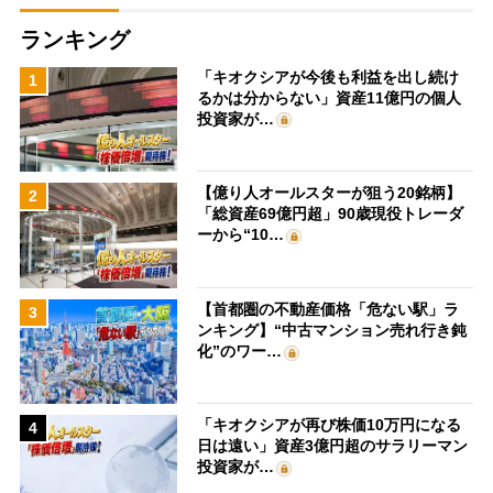
ランキング
「キオクシアが今後も利益を出し続け
1
るかは分からない」資産11億円の個人
投資家が…
【億り人オールスターが狙う20銘柄】
2
「総資産69億円超」90歳現役トレーダ
ーから“10…
【首都圏の不動産価格「危ない駅」ラ
3
ンキング】“中古マンション売れ行き鈍
化”のワー…
「キオクシアが再び株価10万円になる
4
日は遠い」資産3億円超のサラリーマン
投資家が…