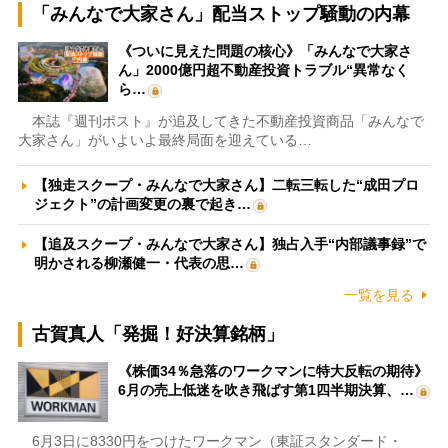
「みんなで大家さん」配当ストップ騒動の内幕
《ついに見えた問題の核心》「みんなで大家さ
ん」2000億円超不動産投資トラブル“異常なく
ら…
本誌『週刊ポスト』が追及してきた不動産投資商品「みんなで
大家さん」がいよいよ最終局面を迎えている…
【独走スクープ・みんなで大家さん】二転三転した“成田プロ
ジェクト”の計画変更の裏で起き…
【追及スクープ・みんなで大家さん】独占入手“内部議事録”で
明かされる柳瀬健一・代表の思…
一覧を見る
古賀真人「発掘！好決算銘柄」
《株価34％急落のワークマンに特大反転の期待》
6月の売上低迷を吹き飛ばす第1四半期決算、…
6月3日に8330円をつけたワークマン（東証スタンダード・