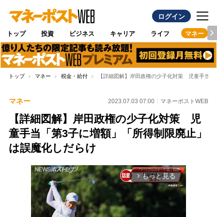
ログイン
トップ
投資
ビジネス
キャリア
ライフ
マネー
トップ
マネー
税金・給付
【詳細図解】岸田政権の少子化対策 児童手当「
マネー
2023.07.03 07:00
マネーポストWEB
【詳細図解】岸田政権の少子化対策 児
童手当「第3子に増額」「所得制限廃止」
は誤魔化しだらけ
もっと見る
arrow_forward_ios