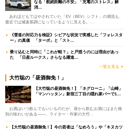
なる「航続距離の不安」「充電のストレス」解
消…
あれほどもてはやされていた「EV（BEV）シフト」の潮流も、
最近では減速基調になっているように見える。…
《雪道の対応力を検証》シビアな状況で実感した「フォレスタ
ー」の真価 「ターボ」と「スト…
乗り込むと同時に「これが軽？」と戸惑うのには理由があっ
た 「日産ルークス」さらなる躍進…
一覧を見る
大竹聡の「昼酒御免！」
【大竹聡の昼酒御免！】「ネグローニ」「山崎」
「マンハッタン」新宿三丁目の隠れ家バーで1…
お酒はいつ飲んでもいいものだが、昼から飲むお酒にはまた格
別の味わいがある――。ライター・作家の大竹…
【大竹聡の昼酒御免！】今の若者は「なめろう」や「キヌカツ