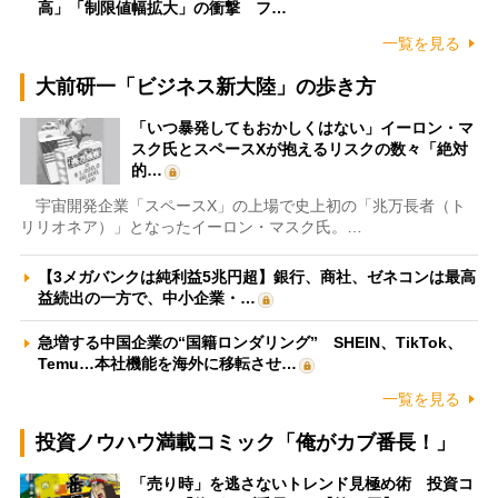
高」「制限値幅拡大」の衝撃 フ…
一覧を見る
大前研一「ビジネス新大陸」の歩き方
「いつ暴発してもおかしくはない」イーロン・マ
スク氏とスペースXが抱えるリスクの数々「絶対
的…
宇宙開発企業「スペースX」の上場で史上初の「兆万長者（ト
リリオネア）」となったイーロン・マスク氏。…
【3メガバンクは純利益5兆円超】銀行、商社、ゼネコンは最高
益続出の一方で、中小企業・…
急増する中国企業の“国籍ロンダリング” SHEIN、TikTok、
Temu…本社機能を海外に移転させ…
一覧を見る
投資ノウハウ満載コミック「俺がカブ番長！」
「売り時」を逃さないトレンド見極め術 投資コ