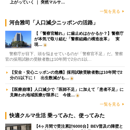
上がっていく ｜ 突然マルサ…
一覧を見る
河合雅司「人口減少ニッポンの活路」
【「警察官離れ」に歯止めはかかるか？】警察庁
が本気で取り組む「警察組織の構造改革」 実
現…
警察庁が目下、頭を悩ませているのが「警察官不足」だ。警察
官の採用試験の受験者数は10年間で2分の1以…
【安全・安心ニッポンの危機】採用試験受験者数は10年間で2
分の1以下に！ 出生数減がも…
【医療崩壊】人口減少で「医師不足」に加えて「患者不足」に
見舞われ地域医療が限界に 今後…
一覧を見る
快適クルマ生活 乗ってみた、使ってみた
【4ヶ月間で受注累計6000台】BEV普及の障壁と