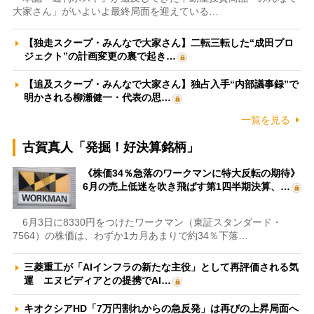
大家さん」がいよいよ最終局面を迎えている…
【独走スクープ・みんなで大家さん】二転三転した“成田プロ
ジェクト”の計画変更の裏で起き…
【追及スクープ・みんなで大家さん】独占入手“内部議事録”で
明かされる柳瀬健一・代表の思…
一覧を見る
古賀真人「発掘！好決算銘柄」
《株価34％急落のワークマンに特大反転の期待》
6月の売上低迷を吹き飛ばす第1四半期決算、…
6月3日に8330円をつけたワークマン（東証スタンダード・
7564）の株価は、わずか1カ月あまりで約34％下落…
三菱重工が「AIインフラの新たな主役」として再評価される気
運 エヌビディアとの提携でAI…
キオクシアHD「7万円割れからの急反発」は再びの上昇局面へ