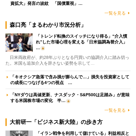
資拡大」発言の波紋 「国債重視」…
一覧を見る
森口亮「まるわかり市況分析」
「トレンド転換のスイッチになり得る」“介入慣
れ”した市場心理を変える「日米協調為替介入」
…
日米両政府が、約28年ぶりとなる円買いの協調介入に踏み切っ
た。米国も追加介入を辞さない姿勢を示して…
「キオクシア急落で含み損が膨らんで…」損失を投資家として
の成長につなげる4つの視点 …
「NYダウは高値更新、ナスダック・S&P500は足踏み」が意味
する米国株市場の変化 半…
一覧を見る
大前研一「ビジネス新大陸」の歩き方
「イラン戦争を利用して儲けている」利益相反と