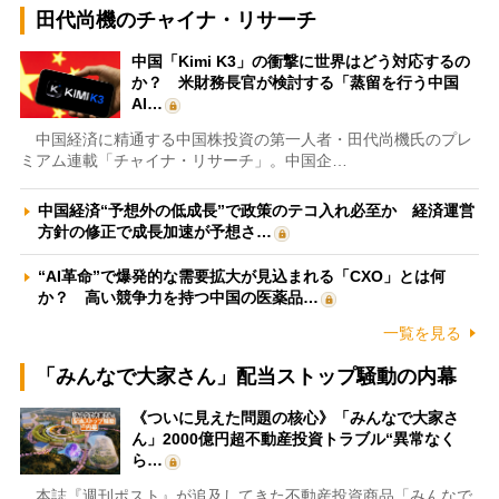
田代尚機のチャイナ・リサーチ
中国「Kimi K3」の衝撃に世界はどう対応するの
か？ 米財務長官が検討する「蒸留を行う中国
AI…
中国経済に精通する中国株投資の第一人者・田代尚機氏のプレ
ミアム連載「チャイナ・リサーチ」。中国企…
中国経済“予想外の低成長”で政策のテコ入れ必至か 経済運営
方針の修正で成長加速が予想さ…
“AI革命”で爆発的な需要拡大が見込まれる「CXO」とは何
か？ 高い競争力を持つ中国の医薬品…
一覧を見る
「みんなで大家さん」配当ストップ騒動の内幕
《ついに見えた問題の核心》「みんなで大家さ
ん」2000億円超不動産投資トラブル“異常なく
ら…
本誌『週刊ポスト』が追及してきた不動産投資商品「みんなで