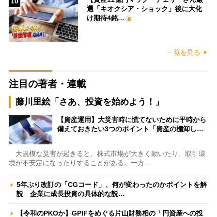
10
選「キオクシア・ショック」後に大化
け期待4銘…
一覧を見る
注目の著者・連載
藤川里絵「さあ、投資を始めよう！」
【資産運用】大災害時に慌てないために平時から
備えておきたい3つのポイント「資産の棚卸し…
大規模な災害が起きると、株式市場が大きく動いたり、取引環
境が不安定になったりすることがある。一方…
5年ぶり改訂の「CGコード」、何が変わったのかポイントを解
説 企業に成長投資の具体的な説…
【令和のPKOか】GPIFをめぐる片山財務相の「円資産への投