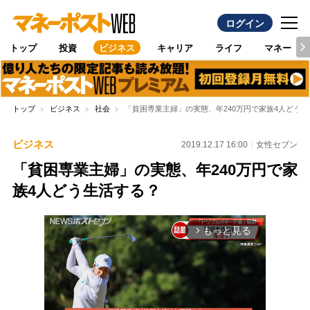
ログイン
トップ
投資
ビジネス
キャリア
ライフ
マネー
トップ
ビジネス
社会
「貧困専業主婦」の実態、年240万円で家族4人どう
ビジネス
2019.12.17 16:00
女性セブン
「貧困専業主婦」の実態、年240万円で家
族4人どう生活する？
もっと見る
arrow_forward_ios