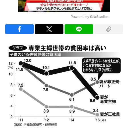
Powered by 
GliaStudios
Mute