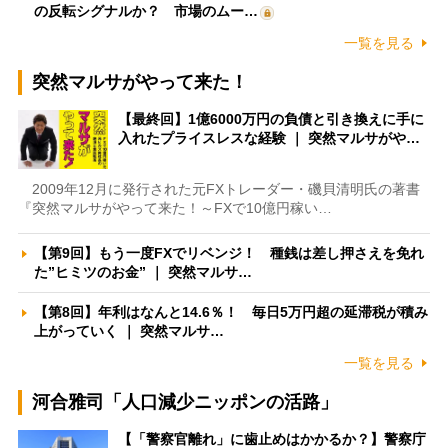
の反転シグナルか？ 市場のムー…
一覧を見る
突然マルサがやって来た！
【最終回】1億6000万円の負債と引き換えに手に
入れたプライスレスな経験 ｜ 突然マルサがや…
2009年12月に発行された元FXトレーダー・磯貝清明氏の著書
『突然マルサがやって来た！～FXで10億円稼い…
【第9回】もう一度FXでリベンジ！ 種銭は差し押さえを免れ
た”ヒミツのお金” ｜ 突然マルサ…
【第8回】年利はなんと14.6％！ 毎日5万円超の延滞税が積み
上がっていく ｜ 突然マルサ…
一覧を見る
河合雅司「人口減少ニッポンの活路」
【「警察官離れ」に歯止めはかかるか？】警察庁