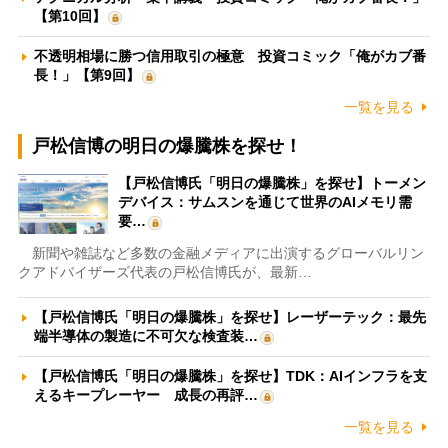
【第10回】
不透明相場に勝つ信用取引の極意 投資コミック「俺がカブ番
長！」【第9回】
一覧を見る
戸松信博の明日の爆騰株を探せ！
【戸松信博氏「明日の爆騰株」を探せ】トーメン
デバイス：サムスンを通じて世界のAIメモリ需
要…
新聞や雑誌など多数の金融メディアに出演するグローバルリン
クアドバイザーズ代表の戸松信博氏が、最新…
【戸松信博氏「明日の爆騰株」を探せ】レーザーテック：最先
端半導体の製造に不可欠な検査装…
【戸松信博氏「明日の爆騰株」を探せ】TDK：AIインフラを支
えるキープレーヤー 成長の再評…
一覧を見る