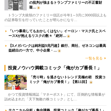
の批判が強まるトランプファミリーの不正蓄財
疑…
トランプ大統領のファミリー信託が今年1～3月に3000回以上も
の証券取引を行っていたことが明らかになり…
「いつ暴発してもおかしくはない」イーロン・マスク氏とスペ
ースXが抱えるリスクの数々「絶対…
【3メガバンクは純利益5兆円超】銀行、商社、ゼネコンは最高
益続出の一方で、中小企業・…
一覧を見る
投資ノウハウ満載コミック「俺がカブ番長！」
「売り時」を逃さないトレンド見極め術 投資コ
ミック「俺がカブ番長！」【第11回】
かつて投資情報雑誌「マネーポスト」にて、圧倒的な情報量が
詰め込まれた「天下無敵の株コミック」とし…
テクニカル分析・集中講義 投資コミック「俺がカブ番長！」