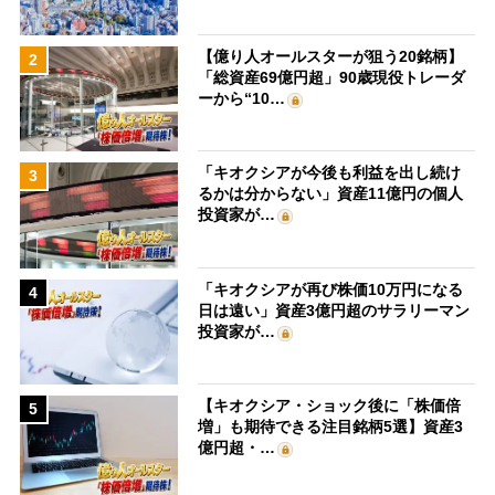
【億り人オールスターが狙う20銘柄】
2
「総資産69億円超」90歳現役トレーダ
ーから“10…
「キオクシアが今後も利益を出し続け
3
るかは分からない」資産11億円の個人
投資家が…
「キオクシアが再び株価10万円になる
4
日は遠い」資産3億円超のサラリーマン
投資家が…
【キオクシア・ショック後に「株価倍
5
増」も期待できる注目銘柄5選】資産3
億円超・…