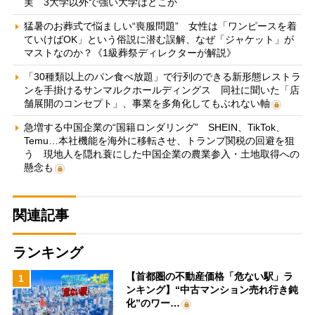
実 3大学以外で強い大学はどこか
猛暑のお葬式で悩ましい“喪服問題” 女性は「ワンピースを着
ていけばOK」という俗説に潜む誤解、なぜ「ジャケット」が
マストなのか？《1級葬祭ディレクターが解説》
「30種類以上のパン食べ放題」で行列のできる新形態レストラ
ンを手掛けるサンマルクホールディングス 同社に聞いた「店
舗展開のコンセプト」、事業を多角化してもぶれない軸
急増する中国企業の“国籍ロンダリング” SHEIN、TikTok、
Temu…本社機能を海外に移転させ、トランプ関税の回避を狙
う 現地人を隠れ蓑にした中国企業の農業参入・土地取得への
懸念も
関連記事
ランキング
【首都圏の不動産価格「危ない駅」ラ
1
ンキング】“中古マンション売れ行き鈍
化”のワー…