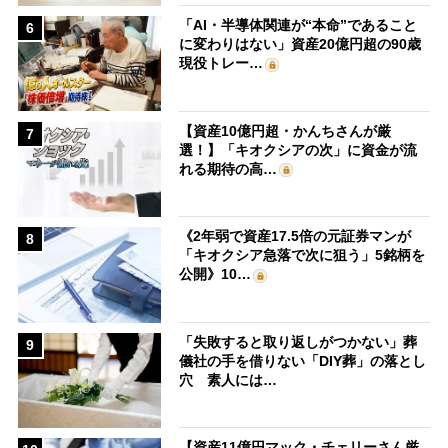
「AI・半導体関連が“本命”であること
6
に変わりはない」資産20億円超の90歳
現役トレー…
【資産10億円超・かんちさんが厳
7
選！】「キオクシアの次」に資金が流
れる期待の高…
《2年弱で資産17.5倍の元証券マンが
8
「キオクシア急落で次に狙う」5銘柄を
公開》10…
「失敗すると取り返しがつかない」葬
9
儀社の手を借りない「DIY葬」の落とし
穴 素人には…
【資産11億円マック・チェリーさん厳