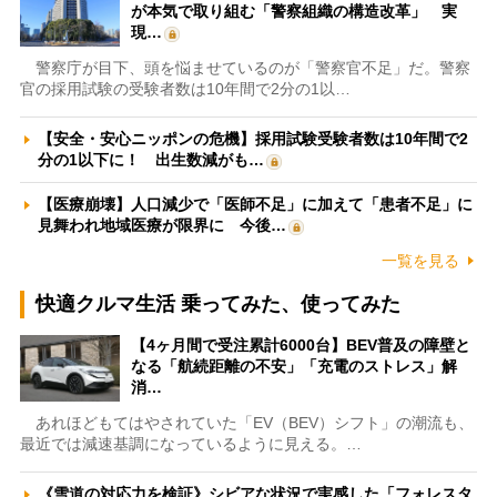
が本気で取り組む「警察組織の構造改革」 実
現…
警察庁が目下、頭を悩ませているのが「警察官不足」だ。警察
官の採用試験の受験者数は10年間で2分の1以…
【安全・安心ニッポンの危機】採用試験受験者数は10年間で2
分の1以下に！ 出生数減がも…
【医療崩壊】人口減少で「医師不足」に加えて「患者不足」に
見舞われ地域医療が限界に 今後…
一覧を見る
快適クルマ生活 乗ってみた、使ってみた
【4ヶ月間で受注累計6000台】BEV普及の障壁と
なる「航続距離の不安」「充電のストレス」解
消…
あれほどもてはやされていた「EV（BEV）シフト」の潮流も、
最近では減速基調になっているように見える。…
《雪道の対応力を検証》シビアな状況で実感した「フォレスタ