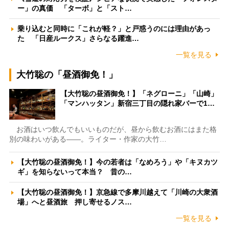
ー」の真価 「ターボ」と「スト…
乗り込むと同時に「これが軽？」と戸惑うのには理由があっ
た 「日産ルークス」さらなる躍進…
一覧を見る
大竹聡の「昼酒御免！」
【大竹聡の昼酒御免！】「ネグローニ」「山崎」
「マンハッタン」新宿三丁目の隠れ家バーで1…
お酒はいつ飲んでもいいものだが、昼から飲むお酒にはまた格
別の味わいがある――。ライター・作家の大竹…
【大竹聡の昼酒御免！】今の若者は「なめろう」や「キヌカツ
ギ」を知らないって本当？ 昔の…
【大竹聡の昼酒御免！】京急線で多摩川越えて「川崎の大衆酒
場」へと昼酒旅 押し寄せるノス…
一覧を見る