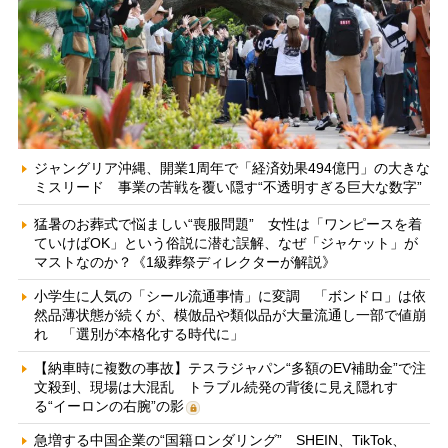
ジャングリア沖縄、開業1周年で「経済効果494億円」の大きな
ミスリード 事業の苦戦を覆い隠す“不透明すぎる巨大な数字”
猛暑のお葬式で悩ましい“喪服問題” 女性は「ワンピースを着
ていけばOK」という俗説に潜む誤解、なぜ「ジャケット」が
マストなのか？《1級葬祭ディレクターが解説》
小学生に人気の「シール流通事情」に変調 「ボンドロ」は依
然品薄状態が続くが、模倣品や類似品が大量流通し一部で値崩
れ 「選別が本格化する時代に」
【納車時に複数の事故】テスラジャパン“多額のEV補助金”で注
文殺到、現場は大混乱 トラブル続発の背後に見え隠れす
る“イーロンの右腕”の影
急増する中国企業の“国籍ロンダリング” SHEIN、TikTok、