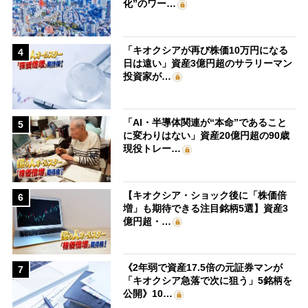
化”のワー…
「キオクシアが再び株価10万円になる
4
日は遠い」資産3億円超のサラリーマン
投資家が…
「AI・半導体関連が“本命”であること
5
に変わりはない」資産20億円超の90歳
現役トレー…
【キオクシア・ショック後に「株価倍
6
増」も期待できる注目銘柄5選】資産3
億円超・…
《2年弱で資産17.5倍の元証券マンが
7
「キオクシア急落で次に狙う」5銘柄を
公開》10…