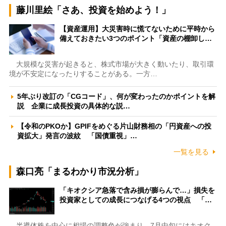
藤川里絵「さあ、投資を始めよう！」
【資産運用】大災害時に慌てないために平時から
備えておきたい3つのポイント「資産の棚卸し…
大規模な災害が起きると、株式市場が大きく動いたり、取引環
境が不安定になったりすることがある。一方…
5年ぶり改訂の「CGコード」、何が変わったのかポイントを解
説 企業に成長投資の具体的な説…
【令和のPKOか】GPIFをめぐる片山財務相の「円資産への投
資拡大」発言の波紋 「国債重視」…
一覧を見る
森口亮「まるわかり市況分析」
「キオクシア急落で含み損が膨らんで…」損失を
投資家としての成長につなげる4つの視点 「…
半導体株を中心に相場の調整色が強まり、7月中旬にはキオク