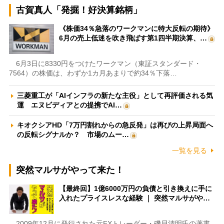
古賀真人「発掘！好決算銘柄」
《株価34％急落のワークマンに特大反転の期待》
6月の売上低迷を吹き飛ばす第1四半期決算、…
6月3日に8330円をつけたワークマン（東証スタンダード・
7564）の株価は、わずか1カ月あまりで約34％下落…
三菱重工が「AIインフラの新たな主役」として再評価される気
運 エヌビディアとの提携でAI…
キオクシアHD「7万円割れからの急反発」は再びの上昇局面へ
の反転シグナルか？ 市場のムー…
一覧を見る
突然マルサがやって来た！
【最終回】1億6000万円の負債と引き換えに手に
入れたプライスレスな経験 ｜ 突然マルサがや…
2009年12月に発行された元FXトレーダー・磯貝清明氏の著書