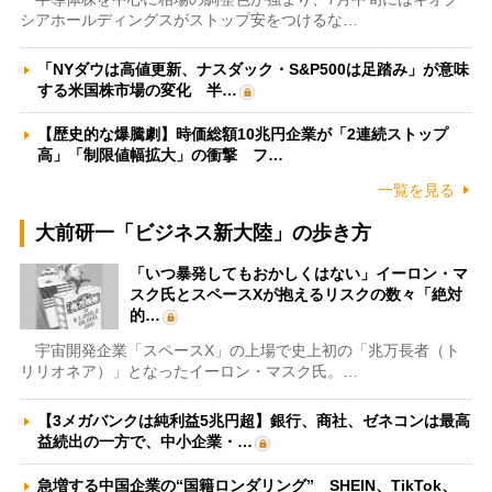
シアホールディングスがストップ安をつけるな…
「NYダウは高値更新、ナスダック・S&P500は足踏み」が意味
する米国株市場の変化 半…
【歴史的な爆騰劇】時価総額10兆円企業が「2連続ストップ
高」「制限値幅拡大」の衝撃 フ…
一覧を見る
大前研一「ビジネス新大陸」の歩き方
「いつ暴発してもおかしくはない」イーロン・マ
スク氏とスペースXが抱えるリスクの数々「絶対
的…
宇宙開発企業「スペースX」の上場で史上初の「兆万長者（ト
リリオネア）」となったイーロン・マスク氏。…
【3メガバンクは純利益5兆円超】銀行、商社、ゼネコンは最高
益続出の一方で、中小企業・…
急増する中国企業の“国籍ロンダリング” SHEIN、TikTok、