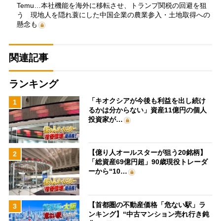
Temu…本社機能を海外に移転させ、トランプ関税の回避を狙
う 現地人を隠れ蓑にした中国企業の農業参入・土地取得への
懸念も
関連記事
ランキング
「キオクシアが今後も利益を出し続け
1
るかは分からない」資産11億円の個人
投資家が…
【億り人オールスターが狙う20銘柄】
2
「総資産69億円超」90歳現役トレーダ
ーから“10…
【首都圏の不動産価格「危ない駅」ラ
3
ンキング】“中古マンション売れ行き鈍