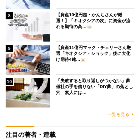
【資産10億円超・かんちさんが厳
8
選！】「キオクシアの次」に資金が流
れる期待の高…
【資産11億円マック・チェリーさん厳
9
選「キオクシア・ショック」後に大化
け期待4銘…
「失敗すると取り返しがつかない」葬
10
儀社の手を借りない「DIY葬」の落とし
穴 素人には…
一覧を見る
注目の著者・連載