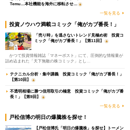
Temu…本社機能を海外に移転させ…
一覧を見る
投資ノウハウ満載コミック「俺がカブ番長！」
「売り時」を逃さないトレンド見極め術 投資コ
ミック「俺がカブ番長！」【第11回】
かつて投資情報雑誌「マネーポスト」にて、圧倒的な情報量が
詰め込まれた「天下無敵の株コミック」とし…
テクニカル分析・集中講義 投資コミック「俺がカブ番長！」
【第10回】
不透明相場に勝つ信用取引の極意 投資コミック「俺がカブ番
長！」【第9回】
一覧を見る
戸松信博の明日の爆騰株を探せ！
【戸松信博氏「明日の爆騰株」を探せ】トーメン