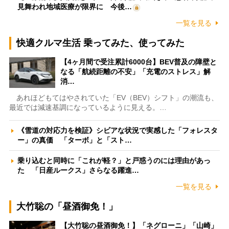
見舞われ地域医療が限界に 今後…
一覧を見る
快適クルマ生活 乗ってみた、使ってみた
【4ヶ月間で受注累計6000台】BEV普及の障壁と
なる「航続距離の不安」「充電のストレス」解
消…
あれほどもてはやされていた「EV（BEV）シフト」の潮流も、
最近では減速基調になっているように見える。…
《雪道の対応力を検証》シビアな状況で実感した「フォレスタ
ー」の真価 「ターボ」と「スト…
乗り込むと同時に「これが軽？」と戸惑うのには理由があっ
た 「日産ルークス」さらなる躍進…
一覧を見る
大竹聡の「昼酒御免！」
【大竹聡の昼酒御免！】「ネグローニ」「山崎」