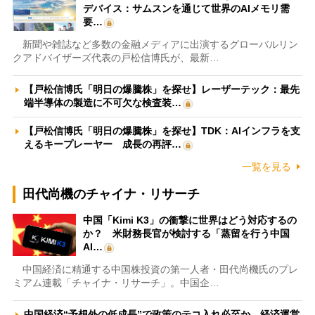
デバイス：サムスンを通じて世界のAIメモリ需
要…
新聞や雑誌など多数の金融メディアに出演するグローバルリン
クアドバイザーズ代表の戸松信博氏が、最新…
【戸松信博氏「明日の爆騰株」を探せ】レーザーテック：最先
端半導体の製造に不可欠な検査装…
【戸松信博氏「明日の爆騰株」を探せ】TDK：AIインフラを支
えるキープレーヤー 成長の再評…
一覧を見る
田代尚機のチャイナ・リサーチ
中国「Kimi K3」の衝撃に世界はどう対応するの
か？ 米財務長官が検討する「蒸留を行う中国
AI…
中国経済に精通する中国株投資の第一人者・田代尚機氏のプレ
ミアム連載「チャイナ・リサーチ」。中国企…
中国経済“予想外の低成長”で政策のテコ入れ必至か 経済運営