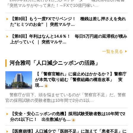
『突然マルサがやって来た！～FXで10億円稼い…
【第9回】もう一度FXでリベンジ！ 種銭は差し押さえを免れ
た”ヒミツのお金” ｜ 突然マルサ…
【第8回】年利はなんと14.6％！ 毎日5万円超の延滞税が積み
上がっていく ｜ 突然マルサ…
一覧を見る
河合雅司「人口減少ニッポンの活路」
【「警察官離れ」に歯止めはかかるか？】警察庁
が本気で取り組む「警察組織の構造改革」 実
現…
警察庁が目下、頭を悩ませているのが「警察官不足」だ。警察
官の採用試験の受験者数は10年間で2分の1以…
【安全・安心ニッポンの危機】採用試験受験者数は10年間で2
分の1以下に！ 出生数減がも…
【医療崩壊】人口減少で「医師不足」に加えて「患者不足」に