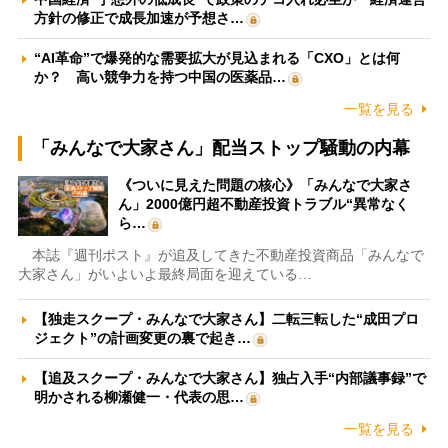
方針の修正で成長加速が予想さ…
“AI革命”で爆発的な需要拡大が見込まれる「CXO」とは何
か？ 高い競争力を持つ中国の医薬品…
一覧を見る
「みんなで大家さん」配当ストップ騒動の内幕
《ついに見えた問題の核心》「みんなで大家さ
ん」2000億円超不動産投資トラブル“異常なく
ら…
本誌『週刊ポスト』が追及してきた不動産投資商品「みんなで
大家さん」がいよいよ最終局面を迎えている…
【独走スクープ・みんなで大家さん】二転三転した“成田プロ
ジェクト”の計画変更の裏で起き…
【追及スクープ・みんなで大家さん】独占入手“内部議事録”で
明かされる柳瀬健一・代表の思…
一覧を見る