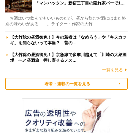
「マンハッタン」新宿三丁目の隠れ家バーで1…
お酒はいつ飲んでもいいものだが、昼から飲むお酒にはまた格
別の味わいがある――。ライター・作家の大竹…
【大竹聡の昼酒御免！】今の若者は「なめろう」や「キヌカツ
ギ」を知らないって本当？ 昔の…
【大竹聡の昼酒御免！】京急線で多摩川越えて「川崎の大衆酒
場」へと昼酒旅 押し寄せるノス…
一覧を見る
著者・連載の一覧を見る