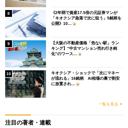
《2年弱で資産17.5倍の元証券マンが
8
「キオクシア急落で次に狙う」5銘柄を
公開》10…
【大阪の不動産価格「危ない駅」ラン
9
キング】“中古マンション売れ行き鈍
化”のワース…
キオクシア・ショックで「次にマネー
10
が流れる」16銘柄 AI相場の裏で割安
に放置され…
一覧を見る
注目の著者・連載