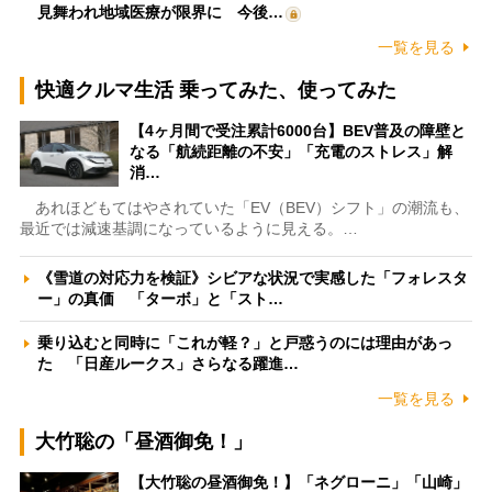
見舞われ地域医療が限界に 今後…
一覧を見る
快適クルマ生活 乗ってみた、使ってみた
【4ヶ月間で受注累計6000台】BEV普及の障壁と
なる「航続距離の不安」「充電のストレス」解
消…
あれほどもてはやされていた「EV（BEV）シフト」の潮流も、
最近では減速基調になっているように見える。…
《雪道の対応力を検証》シビアな状況で実感した「フォレスタ
ー」の真価 「ターボ」と「スト…
乗り込むと同時に「これが軽？」と戸惑うのには理由があっ
た 「日産ルークス」さらなる躍進…
一覧を見る
大竹聡の「昼酒御免！」
【大竹聡の昼酒御免！】「ネグローニ」「山崎」