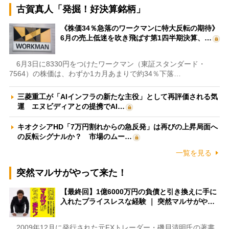
古賀真人「発掘！好決算銘柄」
《株価34％急落のワークマンに特大反転の期待》
6月の売上低迷を吹き飛ばす第1四半期決算、…
6月3日に8330円をつけたワークマン（東証スタンダード・
7564）の株価は、わずか1カ月あまりで約34％下落…
三菱重工が「AIインフラの新たな主役」として再評価される気
運 エヌビディアとの提携でAI…
キオクシアHD「7万円割れからの急反発」は再びの上昇局面へ
の反転シグナルか？ 市場のムー…
一覧を見る
突然マルサがやって来た！
【最終回】1億6000万円の負債と引き換えに手に
入れたプライスレスな経験 ｜ 突然マルサがや…
2009年12月に発行された元FXトレーダー・磯貝清明氏の著書