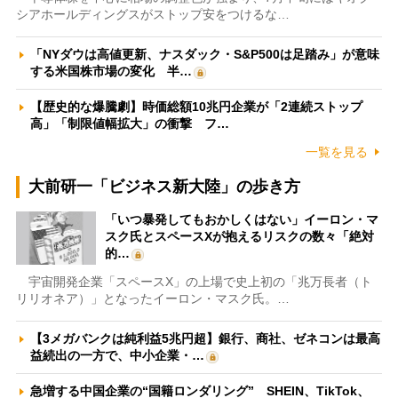
シアホールディングスがストップ安をつけるな…
「NYダウは高値更新、ナスダック・S&P500は足踏み」が意味
する米国株市場の変化 半…
【歴史的な爆騰劇】時価総額10兆円企業が「2連続ストップ
高」「制限値幅拡大」の衝撃 フ…
一覧を見る
大前研一「ビジネス新大陸」の歩き方
「いつ暴発してもおかしくはない」イーロン・マ
スク氏とスペースXが抱えるリスクの数々「絶対
的…
宇宙開発企業「スペースX」の上場で史上初の「兆万長者（ト
リリオネア）」となったイーロン・マスク氏。…
【3メガバンクは純利益5兆円超】銀行、商社、ゼネコンは最高
益続出の一方で、中小企業・…
急増する中国企業の“国籍ロンダリング” SHEIN、TikTok、