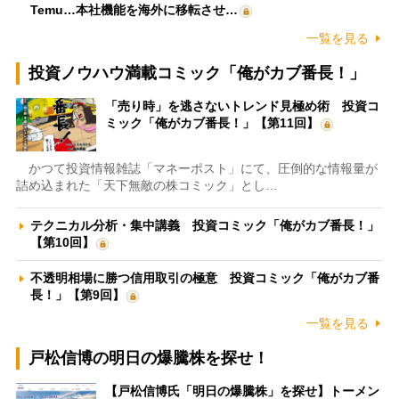
Temu…本社機能を海外に移転させ…
一覧を見る
投資ノウハウ満載コミック「俺がカブ番長！」
「売り時」を逃さないトレンド見極め術 投資コ
ミック「俺がカブ番長！」【第11回】
かつて投資情報雑誌「マネーポスト」にて、圧倒的な情報量が
詰め込まれた「天下無敵の株コミック」とし…
テクニカル分析・集中講義 投資コミック「俺がカブ番長！」
【第10回】
不透明相場に勝つ信用取引の極意 投資コミック「俺がカブ番
長！」【第9回】
一覧を見る
戸松信博の明日の爆騰株を探せ！
【戸松信博氏「明日の爆騰株」を探せ】トーメン