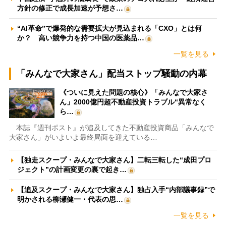
方針の修正で成長加速が予想さ…
“AI革命”で爆発的な需要拡大が見込まれる「CXO」とは何
か？ 高い競争力を持つ中国の医薬品…
一覧を見る
「みんなで大家さん」配当ストップ騒動の内幕
《ついに見えた問題の核心》「みんなで大家さ
ん」2000億円超不動産投資トラブル“異常なく
ら…
本誌『週刊ポスト』が追及してきた不動産投資商品「みんなで
大家さん」がいよいよ最終局面を迎えている…
【独走スクープ・みんなで大家さん】二転三転した“成田プロ
ジェクト”の計画変更の裏で起き…
【追及スクープ・みんなで大家さん】独占入手“内部議事録”で
明かされる柳瀬健一・代表の思…
一覧を見る