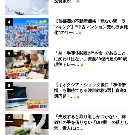
投資家が…
【首都圏の不動産価格「危ない駅」ラ
4
ンキング】“中古マンション売れ行き鈍
化”のワー…
「AI・半導体関連が“本命”であること
5
に変わりはない」資産20億円超の90歳
現役トレー…
【キオクシア・ショック後に「株価倍
6
増」も期待できる注目銘柄5選】資産3
億円超・…
「失敗すると取り返しがつかない」葬
7
儀社の手を借りない「DIY葬」の落とし
穴 素人には…