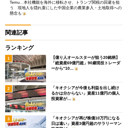
Temu…本社機能を海外に移転させ、トランプ関税の回避を狙
う 現地人を隠れ蓑にした中国企業の農業参入・土地取得への
懸念も
関連記事
ランキング
【億り人オールスターが狙う20銘柄】
1
「総資産69億円超」90歳現役トレーダ
ーから“10…
「キオクシアが今後も利益を出し続け
2
るかは分からない」資産11億円の個人
投資家が…
「キオクシアが再び株価10万円になる
3
日は遠い」資産3億円超のサラリーマン