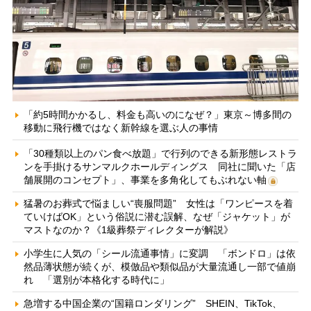
「約5時間かかるし、料金も高いのになぜ？」東京～博多間の
移動に飛行機ではなく新幹線を選ぶ人の事情
「30種類以上のパン食べ放題」で行列のできる新形態レストラ
ンを手掛けるサンマルクホールディングス 同社に聞いた「店
舗展開のコンセプト」、事業を多角化してもぶれない軸
猛暑のお葬式で悩ましい“喪服問題” 女性は「ワンピースを着
ていけばOK」という俗説に潜む誤解、なぜ「ジャケット」が
マストなのか？《1級葬祭ディレクターが解説》
小学生に人気の「シール流通事情」に変調 「ボンドロ」は依
然品薄状態が続くが、模倣品や類似品が大量流通し一部で値崩
れ 「選別が本格化する時代に」
急増する中国企業の“国籍ロンダリング” SHEIN、TikTok、