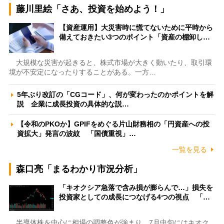
藤川里絵「さあ、投資を始めよう！」
【資産運用】大災害時に慌てないために平時から
備えておきたい3つのポイント「資産の棚卸し…
大規模な災害が起きると、株式市場が大きく動いたり、取引環
境が不安定になったりすることがある。一方…
5年ぶり改訂の「CGコード」、何が変わったのかポイントを解
説 企業に成長投資の具体的な説…
【令和のPKOか】GPIFをめぐる片山財務相の「円資産への投
資拡大」発言の波紋 「国債重視」…
一覧を見る
森口亮「まるわかり市況分析」
「キオクシア急落で含み損が膨らんで…」損失を
投資家としての成長につなげる4つの視点 「…
半導体株を中心に相場の調整色が強まり、7月中旬にはキオク