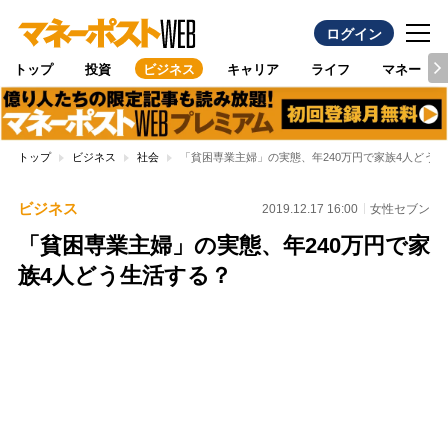
ログイン
トップ
投資
ビジネス
キャリア
ライフ
マネー
トップ
ビジネス
社会
「貧困専業主婦」の実態、年240万円で家族4人どう
ビジネス
2019.12.17 16:00
女性セブン
「貧困専業主婦」の実態、年240万円で家
族4人どう生活する？
Loaded
:
97.10%
/
Unmute