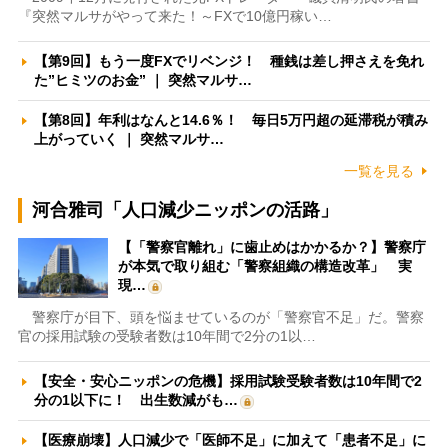
『突然マルサがやって来た！～FXで10億円稼い…
【第9回】もう一度FXでリベンジ！ 種銭は差し押さえを免れ
た”ヒミツのお金” ｜ 突然マルサ…
【第8回】年利はなんと14.6％！ 毎日5万円超の延滞税が積み
上がっていく ｜ 突然マルサ…
一覧を見る
河合雅司「人口減少ニッポンの活路」
【「警察官離れ」に歯止めはかかるか？】警察庁
が本気で取り組む「警察組織の構造改革」 実
現…
警察庁が目下、頭を悩ませているのが「警察官不足」だ。警察
官の採用試験の受験者数は10年間で2分の1以…
【安全・安心ニッポンの危機】採用試験受験者数は10年間で2
分の1以下に！ 出生数減がも…
【医療崩壊】人口減少で「医師不足」に加えて「患者不足」に