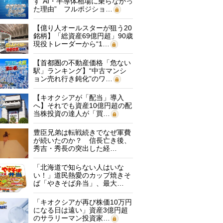
す“AI・半導体相場に乗らなかっ
た理由” フルポジショ…
【億り人オールスターが狙う20
銘柄】「総資産69億円超」90歳
現役トレーダーから“1…
【首都圏の不動産価格「危ない
駅」ランキング】“中古マンシ
ョン売れ行き鈍化”のワ…
【キオクシアが「配当」導入
へ】それでも資産10億円超の配
当株投資の達人が「買…
豊臣兄弟は転戦続きでなぜ軍費
が続いたのか？ 信長亡き後、
秀吉・秀長の突出した経…
「北海道で知らない人はいな
い！」道民熱愛のカップ焼きそ
ば「やきそば弁当」、最大…
「キオクシアが再び株価10万円
になる日は遠い」資産3億円超
のサラリーマン投資家…