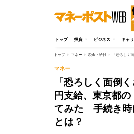
トップ
投資
ビジネス
キャリ
トップ
マネー
税金・給付
マネー
「恐ろしく面倒く
円支給、東京都の
てみた 手続き時
とは？