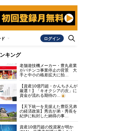
ンド
ログイン
ンキング
老舗遊技機メーカー・豊丸産業
がパチンコ事業停止の背景 大
手と中小の格差拡大に拍…
【資産10億円超・かんちさんが
厳選！】「キオクシアの次」に
資金が流れる期待の…
【天下統一を見据えた豊臣兄弟
の経済政策】秀吉が弟・秀長を
紀伊に転封した納得の事…
資産10億円超の投資家が明か