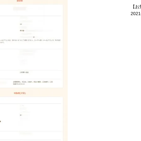
【お
202