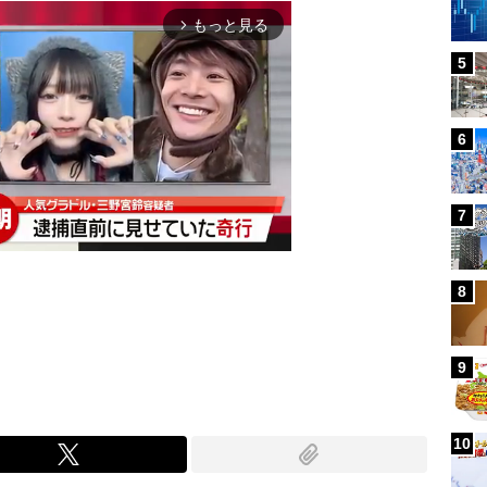
もっと見る
arrow_forward_ios
5
6
7
8
Mute
9
10