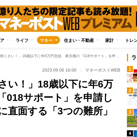
ア
ライフ
マネー
住まい・不動産
家計
トレ
「恐ろしく面倒くさい！」18歳以下に年6万円支給、東京都の「018サポート」を申請してみた 手続き時に直面する「3つの難所」とは？
ラ
1
2023.09.06 16:00
マネーポストWEB
さい！」18歳以下に年6万
2
「018サポート」を申請し
に直面する「3つの難所」
3
4