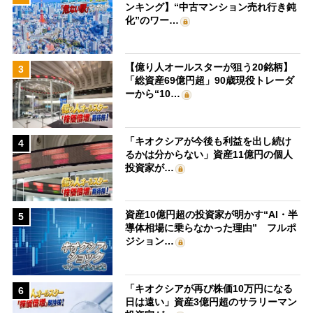
ンキング】“中古マンション売れ行き鈍
化”のワー…
【億り人オールスターが狙う20銘柄】
3
「総資産69億円超」90歳現役トレーダ
ーから“10…
「キオクシアが今後も利益を出し続け
4
るかは分からない」資産11億円の個人
投資家が…
資産10億円超の投資家が明かす“AI・半
5
導体相場に乗らなかった理由” フルポ
ジション…
「キオクシアが再び株価10万円になる
6
日は遠い」資産3億円超のサラリーマン