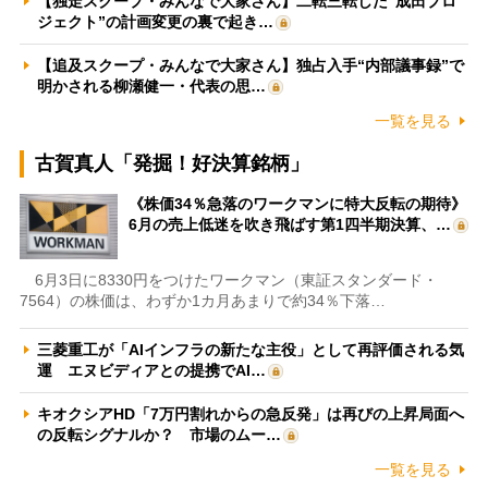
【独走スクープ・みんなで大家さん】二転三転した“成田プロ
ジェクト”の計画変更の裏で起き…
【追及スクープ・みんなで大家さん】独占入手“内部議事録”で
明かされる柳瀬健一・代表の思…
一覧を見る
古賀真人「発掘！好決算銘柄」
《株価34％急落のワークマンに特大反転の期待》
6月の売上低迷を吹き飛ばす第1四半期決算、…
6月3日に8330円をつけたワークマン（東証スタンダード・
7564）の株価は、わずか1カ月あまりで約34％下落…
三菱重工が「AIインフラの新たな主役」として再評価される気
運 エヌビディアとの提携でAI…
キオクシアHD「7万円割れからの急反発」は再びの上昇局面へ
の反転シグナルか？ 市場のムー…
一覧を見る