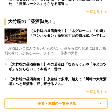
た 「日産ルークス」さらなる躍進…
一覧を見る
大竹聡の「昼酒御免！」
【大竹聡の昼酒御免！】「ネグローニ」「山崎」
「マンハッタン」新宿三丁目の隠れ家バーで1…
お酒はいつ飲んでもいいものだが、昼から飲むお酒にはまた格
別の味わいがある――。ライター・作家の大竹…
【大竹聡の昼酒御免！】今の若者は「なめろう」や「キヌカツ
ギ」を知らないって本当？ 昔の…
【大竹聡の昼酒御免！】京急線で多摩川越えて「川崎の大衆酒
場」へと昼酒旅 押し寄せるノス…
一覧を見る
著者・連載の一覧を見る