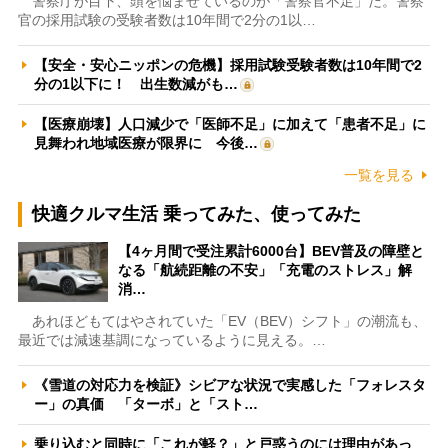
警察庁が目下、頭を悩ませているのが「警察官不足」だ。警察
官の採用試験の受験者数は10年間で2分の1以…
【安全・安心ニッポンの危機】採用試験受験者数は10年間で2
分の1以下に！ 出生数減がも…
【医療崩壊】人口減少で「医師不足」に加えて「患者不足」に
見舞われ地域医療が限界に 今後…
一覧を見る
快適クルマ生活 乗ってみた、使ってみた
【4ヶ月間で受注累計6000台】BEV普及の障壁と
なる「航続距離の不安」「充電のストレス」解
消…
あれほどもてはやされていた「EV（BEV）シフト」の潮流も、
最近では減速基調になっているように見える。…
《雪道の対応力を検証》シビアな状況で実感した「フォレスタ
ー」の真価 「ターボ」と「スト…
乗り込むと同時に「これが軽？」と戸惑うのには理由があっ