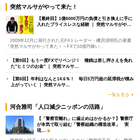
突然マルサがやって来た！
【最終回】1億6000万円の負債と引き換えに手に
入れたプライスレスな経験 ｜ 突然マルサがや…
2009年12月に発行された元FXトレーダー・磯貝清明氏の著書
『突然マルサがやって来た！～FXで10億円稼い…
【第9回】もう一度FXでリベンジ！ 種銭は差し押さえを免れ
た”ヒミツのお金” ｜ 突然マルサ…
【第8回】年利はなんと14.6％！ 毎日5万円超の延滞税が積み
上がっていく ｜ 突然マルサ…
一覧を見る
河合雅司「人口減少ニッポンの活路」
【「警察官離れ」に歯止めはかかるか？】警察庁
が本気で取り組む「警察組織の構造改革」 実
現…