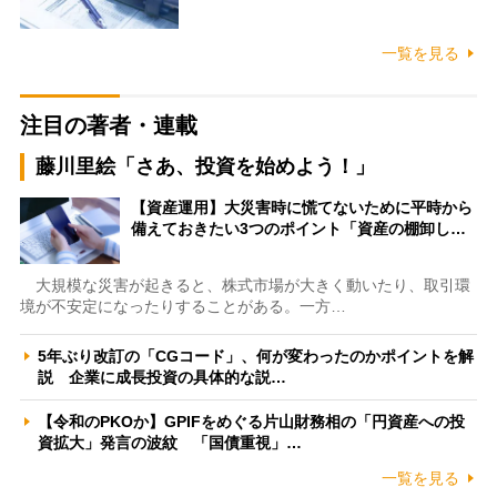
一覧を見る
注目の著者・連載
藤川里絵「さあ、投資を始めよう！」
【資産運用】大災害時に慌てないために平時から
備えておきたい3つのポイント「資産の棚卸し…
大規模な災害が起きると、株式市場が大きく動いたり、取引環
境が不安定になったりすることがある。一方…
5年ぶり改訂の「CGコード」、何が変わったのかポイントを解
説 企業に成長投資の具体的な説…
【令和のPKOか】GPIFをめぐる片山財務相の「円資産への投
資拡大」発言の波紋 「国債重視」…
一覧を見る