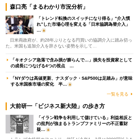
森口亮「まるわかり市況分析」
「トレンド転換のスイッチになり得る」“介入慣
れ”した市場心理を変える「日米協調為替介入」
…
日米両政府が、約28年ぶりとなる円買いの協調介入に踏み切っ
た。米国も追加介入を辞さない姿勢を示して…
「キオクシア急落で含み損が膨らんで…」損失を投資家として
の成長につなげる4つの視点 …
「NYダウは高値更新、ナスダック・S&P500は足踏み」が意味
する米国株市場の変化 半…
一覧を見る
大前研一「ビジネス新大陸」の歩き方
「イラン戦争を利用して儲けている」利益相反と
の批判が強まるトランプファミリーの不正蓄財
疑…