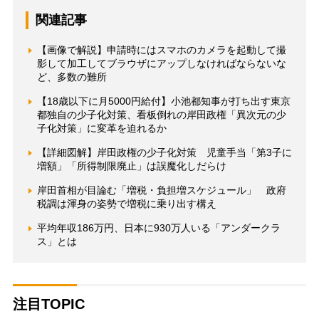
関連記事
【画像で解説】申請時にはスマホのカメラを起動して撮
影して加工してブラウザにアップしなければならないな
ど、多数の難所
【18歳以下に月5000円給付】小池都知事が打ち出す東京
都独自の少子化対策、看板倒れの岸田政権「異次元の少
子化対策」に変革を迫れるか
【詳細図解】岸田政権の少子化対策 児童手当「第3子に
増額」「所得制限廃止」は誤魔化しだらけ
岸田首相が目論む「増税・負担増スケジュール」 政府
税調は渾身の姿勢で増税に乗り出す構え
平均年収186万円、日本に930万人いる「アンダークラ
ス」とは
注目TOPIC