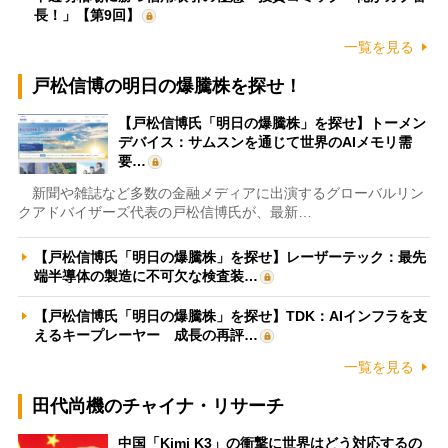
長！」【第9回】
一覧を見る
戸松信博の明日の爆騰株を探せ！
【戸松信博氏「明日の爆騰株」を探せ】トーメン
デバイス：サムスンを通じて世界のAIメモリ需
要…
新聞や雑誌など多数の金融メディアに出演するグローバルリン
クアドバイザーズ代表の戸松信博氏が、最新…
【戸松信博氏「明日の爆騰株」を探せ】レーザーテック：最先
端半導体の製造に不可欠な検査装…
【戸松信博氏「明日の爆騰株」を探せ】TDK：AIインフラを支
えるキープレーヤー 成長の再評…
一覧を見る
田代尚機のチャイナ・リサーチ
中国「Kimi K3」の衝撃に世界はどう対応するの