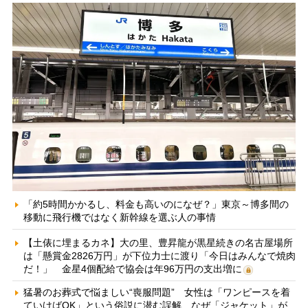
「約5時間かかるし、料金も高いのになぜ？」東京～博多間の
移動に飛行機ではなく新幹線を選ぶ人の事情
【土俵に埋まるカネ】大の里、豊昇龍が黒星続きの名古屋場所
は「懸賞金2826万円」が下位力士に渡り「今日はみんなで焼肉
だ！」 金星4個配給で協会は年96万円の支出増に
猛暑のお葬式で悩ましい“喪服問題” 女性は「ワンピースを着
ていけばOK」という俗説に潜む誤解、なぜ「ジャケット」が