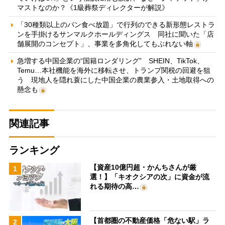
マストなのか？《1級葬祭ディレクターが解説》
「30種類以上のパン食べ放題」で行列のできる新形態レストラ
ンを手掛けるサンマルクホールディングス 同社に聞いた「店
舗展開のコンセプト」、事業を多角化してもぶれない軸
急増する中国企業の“国籍ロンダリング” SHEIN、TikTok、
Temu…本社機能を海外に移転させ、トランプ関税の回避を狙
う 現地人を隠れ蓑にした中国企業の農業参入・土地取得への
懸念も
関連記事
ランキング
【資産10億円超・かんちさんが厳
1
選！】「キオクシアの次」に資金が流
れる期待の高…
【首都圏の不動産価格「危ない駅」ラ
2