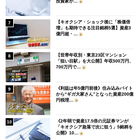
投資家が…
【キオクシア・ショック後に「株価倍
7
増」も期待できる注目銘柄5選】資産3
億円超・…
【世帯年収別・東京23区マンション
8
「狙い目駅」を大公開】年収500万円、
700万円で…
《利益は年5億円前後》住み込みバイト
9
から“ギガ大家さん”となった資産200億
円税理…
《2年弱で資産17.5倍の元証券マンが
10
「キオクシア急落で次に狙う」5銘柄を
公開》10…