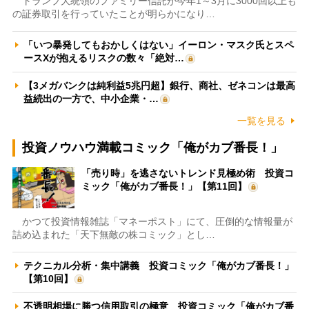
トランプ大統領のファミリー信託が今年1～3月に3000回以上も
の証券取引を行っていたことが明らかになり…
「いつ暴発してもおかしくはない」イーロン・マスク氏とスペ
ースXが抱えるリスクの数々「絶対…
【3メガバンクは純利益5兆円超】銀行、商社、ゼネコンは最高
益続出の一方で、中小企業・…
一覧を見る
投資ノウハウ満載コミック「俺がカブ番長！」
「売り時」を逃さないトレンド見極め術 投資コ
ミック「俺がカブ番長！」【第11回】
かつて投資情報雑誌「マネーポスト」にて、圧倒的な情報量が
詰め込まれた「天下無敵の株コミック」とし…
テクニカル分析・集中講義 投資コミック「俺がカブ番長！」
【第10回】
不透明相場に勝つ信用取引の極意 投資コミック「俺がカブ番