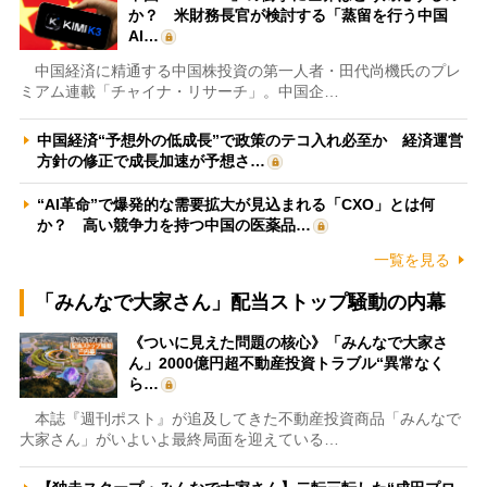
か？ 米財務長官が検討する「蒸留を行う中国
AI…
中国経済に精通する中国株投資の第一人者・田代尚機氏のプレ
ミアム連載「チャイナ・リサーチ」。中国企…
中国経済“予想外の低成長”で政策のテコ入れ必至か 経済運営
方針の修正で成長加速が予想さ…
“AI革命”で爆発的な需要拡大が見込まれる「CXO」とは何
か？ 高い競争力を持つ中国の医薬品…
一覧を見る
「みんなで大家さん」配当ストップ騒動の内幕
《ついに見えた問題の核心》「みんなで大家さ
ん」2000億円超不動産投資トラブル“異常なく
ら…
本誌『週刊ポスト』が追及してきた不動産投資商品「みんなで
大家さん」がいよいよ最終局面を迎えている…