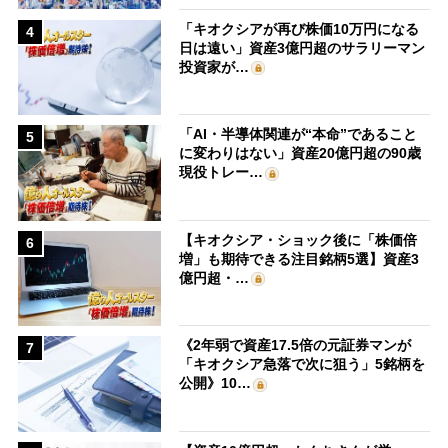
「キオクシアが再び株価10万円になる
4
日は遠い」資産3億円超のサラリーマン
投資家が…
「AI・半導体関連が“本命”であること
5
に変わりはない」資産20億円超の90歳
現役トレー…
【キオクシア・ショック後に「株価倍
6
増」も期待できる注目銘柄5選】資産3
億円超・…
《2年弱で資産17.5倍の元証券マンが
7
「キオクシア急落で次に狙う」5銘柄を
公開》10…