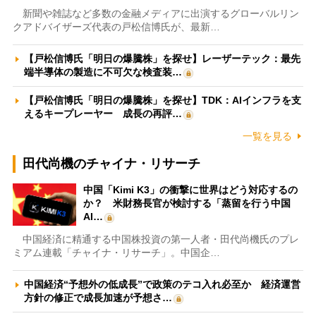
新聞や雑誌など多数の金融メディアに出演するグローバルリン
クアドバイザーズ代表の戸松信博氏が、最新…
【戸松信博氏「明日の爆騰株」を探せ】レーザーテック：最先
端半導体の製造に不可欠な検査装…
【戸松信博氏「明日の爆騰株」を探せ】TDK：AIインフラを支
えるキープレーヤー 成長の再評…
一覧を見る
田代尚機のチャイナ・リサーチ
中国「Kimi K3」の衝撃に世界はどう対応するの
か？ 米財務長官が検討する「蒸留を行う中国
AI…
中国経済に精通する中国株投資の第一人者・田代尚機氏のプレ
ミアム連載「チャイナ・リサーチ」。中国企…
中国経済“予想外の低成長”で政策のテコ入れ必至か 経済運営
方針の修正で成長加速が予想さ…