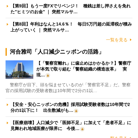
【第9回】もう一度FXでリベンジ！ 種銭は差し押さえを免れ
た”ヒミツのお金” ｜ 突然マルサ…
【第8回】年利はなんと14.6％！ 毎日5万円超の延滞税が積み
上がっていく ｜ 突然マルサ…
一覧を見る
河合雅司「人口減少ニッポンの活路」
【「警察官離れ」に歯止めはかかるか？】警察庁
が本気で取り組む「警察組織の構造改革」 実
現…
警察庁が目下、頭を悩ませているのが「警察官不足」だ。警察
官の採用試験の受験者数は10年間で2分の1以…
【安全・安心ニッポンの危機】採用試験受験者数は10年間で2
分の1以下に！ 出生数減がも…
【医療崩壊】人口減少で「医師不足」に加えて「患者不足」に
見舞われ地域医療が限界に 今後…