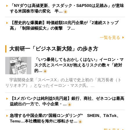
「NYダウは高値更新、ナスダック・S&P500は足踏み」が意味
する米国株市場の変化 半…
【歴史的な爆騰劇】時価総額10兆円企業が「2連続ストップ
高」「制限値幅拡大」の衝撃 フ…
一覧を見る
大前研一「ビジネス新大陸」の歩き方
「いつ暴発してもおかしくはない」イーロン・マ
スク氏とスペースXが抱えるリスクの数々「絶対
的…
宇宙開発企業「スペースX」の上場で史上初の「兆万長者（ト
リリオネア）」となったイーロン・マスク氏。…
【3メガバンクは純利益5兆円超】銀行、商社、ゼネコンは最高
益続出の一方で、中小企業・…
急増する中国企業の“国籍ロンダリング” SHEIN、TikTok、
Temu…本社機能を海外に移転させ…