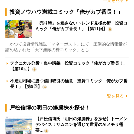
一覧を見る
投資ノウハウ満載コミック「俺がカブ番長！」
「売り時」を逃さないトレンド見極め術 投資コ
ミック「俺がカブ番長！」【第11回】
かつて投資情報雑誌「マネーポスト」にて、圧倒的な情報量が
詰め込まれた「天下無敵の株コミック」とし…
テクニカル分析・集中講義 投資コミック「俺がカブ番長！」
【第10回】
不透明相場に勝つ信用取引の極意 投資コミック「俺がカブ番
長！」【第9回】
一覧を見る
戸松信博の明日の爆騰株を探せ！
【戸松信博氏「明日の爆騰株」を探せ】トーメン
デバイス：サムスンを通じて世界のAIメモリ需
要…