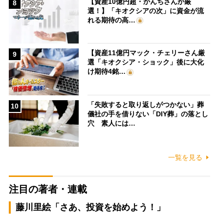
【資産10億円超・かんちさんが厳
8
選！】「キオクシアの次」に資金が流
れる期待の高…
【資産11億円マック・チェリーさん厳
9
選「キオクシア・ショック」後に大化
け期待4銘…
「失敗すると取り返しがつかない」葬
10
儀社の手を借りない「DIY葬」の落とし
穴 素人には…
一覧を見る
注目の著者・連載
藤川里絵「さあ、投資を始めよう！」