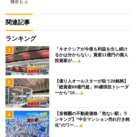
懸念も
関連記事
ランキング
「キオクシアが今後も利益を出し続け
1
るかは分からない」資産11億円の個人
投資家が…
【億り人オールスターが狙う20銘柄】
2
「総資産69億円超」90歳現役トレーダ
ーから“10…
【首都圏の不動産価格「危ない駅」ラ
3
ンキング】“中古マンション売れ行き鈍
化”のワー…