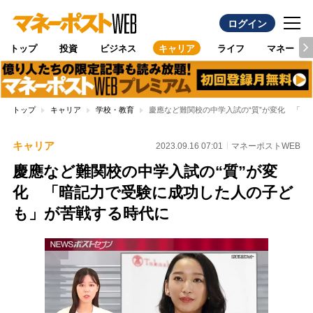
ログイン
トップ
投資
ビジネス
キャリア
ライフ
マネー
トップ
キャリア
学校・教育
慶應など難関校の中学入試の“質”が変化 「
キャリア
2023.09.16 07:01
マネーポストWEB
慶應など難関校の中学入試の“質”が変
化 「暗記力で受験に成功した人の子ど
も」が苦戦する時代に