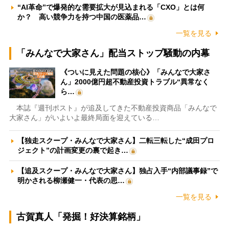
“AI革命”で爆発的な需要拡大が見込まれる「CXO」とは何
か？ 高い競争力を持つ中国の医薬品…
一覧を見る
「みんなで大家さん」配当ストップ騒動の内幕
《ついに見えた問題の核心》「みんなで大家さ
ん」2000億円超不動産投資トラブル“異常なく
ら…
本誌『週刊ポスト』が追及してきた不動産投資商品「みんなで
大家さん」がいよいよ最終局面を迎えている…
【独走スクープ・みんなで大家さん】二転三転した“成田プロ
ジェクト”の計画変更の裏で起き…
【追及スクープ・みんなで大家さん】独占入手“内部議事録”で
明かされる柳瀬健一・代表の思…
一覧を見る
古賀真人「発掘！好決算銘柄」