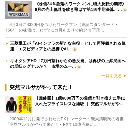
《株価34％急落のワークマンに特大反転の期待》
6月の売上低迷を吹き飛ばす第1四半期決算、…
6月3日に8330円をつけたワークマン（東証スタンダード・
7564）の株価は、わずか1カ月あまりで約34％下落…
三菱重工が「AIインフラの新たな主役」として再評価される気
運 エヌビディアとの提携でAI…
キオクシアHD「7万円割れからの急反発」は再びの上昇局面へ
の反転シグナルか？ 市場のムー…
一覧を見る
突然マルサがやって来た！
【最終回】1億6000万円の負債と引き換えに手に
入れたプライスレスな経験 ｜ 突然マルサがや…
2009年12月に発行された元FXトレーダー・磯貝清明氏の著書
『突然マルサがやって来た！～FXで10億円稼い…