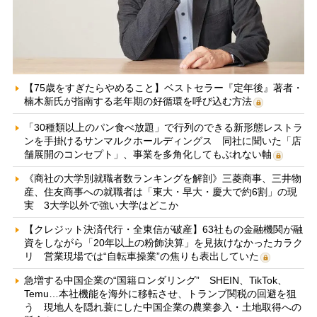
【75歳をすぎたらやめること】ベストセラー『定年後』著者・
楠木新氏が指南する老年期の好循環を呼び込む方法
「30種類以上のパン食べ放題」で行列のできる新形態レストラ
ンを手掛けるサンマルクホールディングス 同社に聞いた「店
舗展開のコンセプト」、事業を多角化してもぶれない軸
《商社の大学別就職者数ランキングを解剖》三菱商事、三井物
産、住友商事への就職者は「東大・早大・慶大で約6割」の現
実 3大学以外で強い大学はどこか
【クレジット決済代行・全東信が破産】63社もの金融機関が融
資をしながら「20年以上の粉飾決算」を見抜けなかったカラク
リ 営業現場では“自転車操業”の焦りも表出していた
急増する中国企業の“国籍ロンダリング” SHEIN、TikTok、
Temu…本社機能を海外に移転させ、トランプ関税の回避を狙
う 現地人を隠れ蓑にした中国企業の農業参入・土地取得への