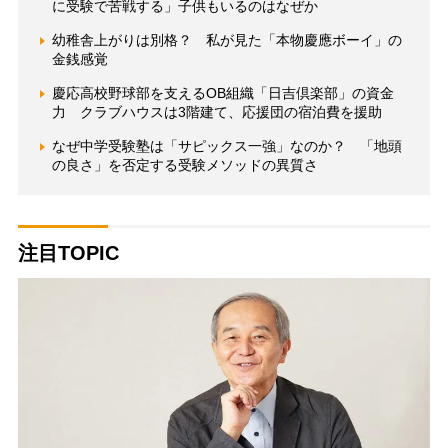
に受験で苦戦する」子供もいるのはなぜか
幼稚舎上がりは別格？ 私が見た「本物慶應ボーイ」の
金銭感覚
慶応高校野球部を支えるOB組織「日吉倶楽部」の資金
力 クラブハウスは3階建て、応援団の宿泊費を援助
なぜ中学受験塾は「サピックス一強」なのか？ 「地頭
の良さ」を否定する受験メソッドの異質さ
注目TOPIC