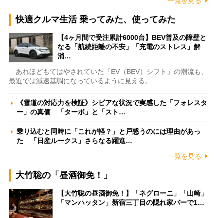
一覧を見る
快適クルマ生活 乗ってみた、使ってみた
【4ヶ月間で受注累計6000台】BEV普及の障壁と
なる「航続距離の不安」「充電のストレス」解
消…
あれほどもてはやされていた「EV（BEV）シフト」の潮流も、
最近では減速基調になっているように見える。…
《雪道の対応力を検証》シビアな状況で実感した「フォレスタ
ー」の真価 「ターボ」と「スト…
乗り込むと同時に「これが軽？」と戸惑うのには理由があっ
た 「日産ルークス」さらなる躍進…
一覧を見る
大竹聡の「昼酒御免！」
【大竹聡の昼酒御免！】「ネグローニ」「山崎」
「マンハッタン」新宿三丁目の隠れ家バーで1…