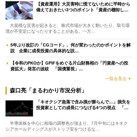
【資産運用】大災害時に慌てないために平時から
備えておきたい3つのポイント「資産の棚卸し…
大規模な災害が起きると、株式市場が大きく動いたり、取引環
境が不安定になったりすることがある。一方…
5年ぶり改訂の「CGコード」、何が変わったのかポイントを解
説 企業に成長投資の具体的な説…
【令和のPKOか】GPIFをめぐる片山財務相の「円資産への投
資拡大」発言の波紋 「国債重視」…
一覧を見る
森口亮「まるわかり市況分析」
「キオクシア急落で含み損が膨らんで…」損失を
投資家としての成長につなげる4つの視点 「…
半導体株を中心に相場の調整色が強まり、7月中旬にはキオク
シアホールディングスがストップ安をつけるな…