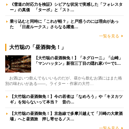
《雪道の対応力を検証》シビアな状況で実感した「フォレスタ
ー」の真価 「ターボ」と「スト…
乗り込むと同時に「これが軽？」と戸惑うのには理由があっ
た 「日産ルークス」さらなる躍進…
一覧を見る
大竹聡の「昼酒御免！」
【大竹聡の昼酒御免！】「ネグローニ」「山崎」
「マンハッタン」新宿三丁目の隠れ家バーで1…
お酒はいつ飲んでもいいものだが、昼から飲むお酒にはまた格
別の味わいがある――。ライター・作家の大竹…
【大竹聡の昼酒御免！】今の若者は「なめろう」や「キヌカツ
ギ」を知らないって本当？ 昔の…
【大竹聡の昼酒御免！】京急線で多摩川越えて「川崎の大衆酒
場」へと昼酒旅 押し寄せるノス…
一覧を見る