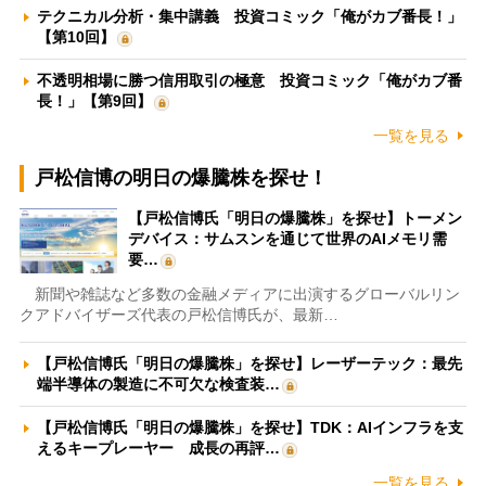
テクニカル分析・集中講義 投資コミック「俺がカブ番長！」
【第10回】
不透明相場に勝つ信用取引の極意 投資コミック「俺がカブ番
長！」【第9回】
一覧を見る
戸松信博の明日の爆騰株を探せ！
【戸松信博氏「明日の爆騰株」を探せ】トーメン
デバイス：サムスンを通じて世界のAIメモリ需
要…
新聞や雑誌など多数の金融メディアに出演するグローバルリン
クアドバイザーズ代表の戸松信博氏が、最新…
【戸松信博氏「明日の爆騰株」を探せ】レーザーテック：最先
端半導体の製造に不可欠な検査装…
【戸松信博氏「明日の爆騰株」を探せ】TDK：AIインフラを支
えるキープレーヤー 成長の再評…
一覧を見る