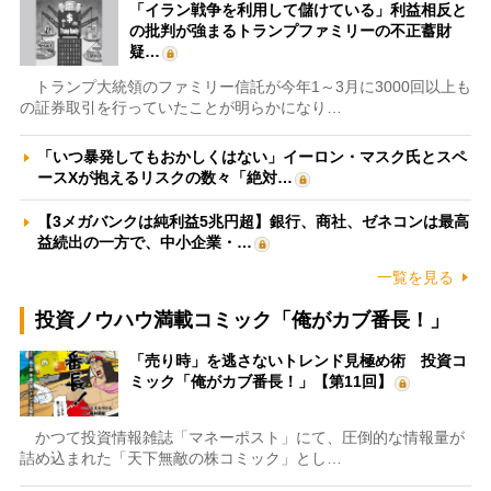
「イラン戦争を利用して儲けている」利益相反と
の批判が強まるトランプファミリーの不正蓄財
疑…
トランプ大統領のファミリー信託が今年1～3月に3000回以上も
の証券取引を行っていたことが明らかになり…
「いつ暴発してもおかしくはない」イーロン・マスク氏とスペ
ースXが抱えるリスクの数々「絶対…
【3メガバンクは純利益5兆円超】銀行、商社、ゼネコンは最高
益続出の一方で、中小企業・…
一覧を見る
投資ノウハウ満載コミック「俺がカブ番長！」
「売り時」を逃さないトレンド見極め術 投資コ
ミック「俺がカブ番長！」【第11回】
かつて投資情報雑誌「マネーポスト」にて、圧倒的な情報量が
詰め込まれた「天下無敵の株コミック」とし…