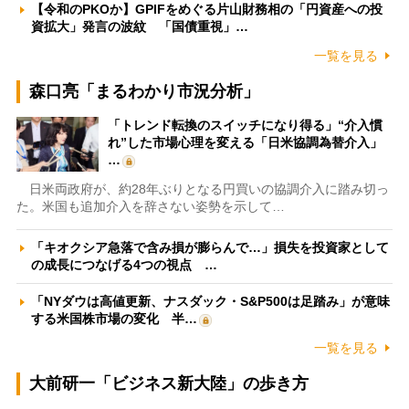
【令和のPKOか】GPIFをめぐる片山財務相の「円資産への投
資拡大」発言の波紋 「国債重視」…
一覧を見る
森口亮「まるわかり市況分析」
「トレンド転換のスイッチになり得る」“介入慣
れ”した市場心理を変える「日米協調為替介入」
…
日米両政府が、約28年ぶりとなる円買いの協調介入に踏み切っ
た。米国も追加介入を辞さない姿勢を示して…
「キオクシア急落で含み損が膨らんで…」損失を投資家として
の成長につなげる4つの視点 …
「NYダウは高値更新、ナスダック・S&P500は足踏み」が意味
する米国株市場の変化 半…
一覧を見る
大前研一「ビジネス新大陸」の歩き方