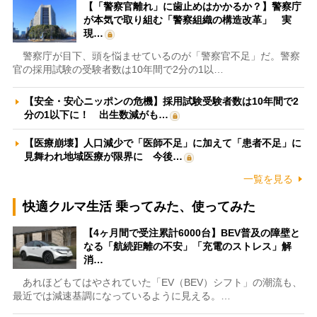
【「警察官離れ」に歯止めはかかるか？】警察庁
が本気で取り組む「警察組織の構造改革」 実
現…
警察庁が目下、頭を悩ませているのが「警察官不足」だ。警察
官の採用試験の受験者数は10年間で2分の1以…
【安全・安心ニッポンの危機】採用試験受験者数は10年間で2
分の1以下に！ 出生数減がも…
【医療崩壊】人口減少で「医師不足」に加えて「患者不足」に
見舞われ地域医療が限界に 今後…
一覧を見る
快適クルマ生活 乗ってみた、使ってみた
【4ヶ月間で受注累計6000台】BEV普及の障壁と
なる「航続距離の不安」「充電のストレス」解
消…
あれほどもてはやされていた「EV（BEV）シフト」の潮流も、
最近では減速基調になっているように見える。…