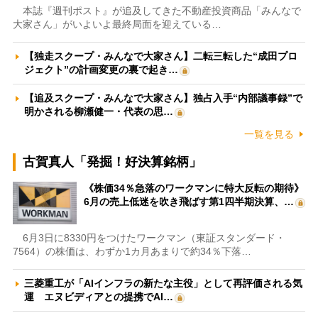
本誌『週刊ポスト』が追及してきた不動産投資商品「みんなで
大家さん」がいよいよ最終局面を迎えている…
【独走スクープ・みんなで大家さん】二転三転した“成田プロ
ジェクト”の計画変更の裏で起き…
【追及スクープ・みんなで大家さん】独占入手“内部議事録”で
明かされる柳瀬健一・代表の思…
一覧を見る
古賀真人「発掘！好決算銘柄」
《株価34％急落のワークマンに特大反転の期待》
6月の売上低迷を吹き飛ばす第1四半期決算、…
6月3日に8330円をつけたワークマン（東証スタンダード・
7564）の株価は、わずか1カ月あまりで約34％下落…
三菱重工が「AIインフラの新たな主役」として再評価される気
運 エヌビディアとの提携でAI…