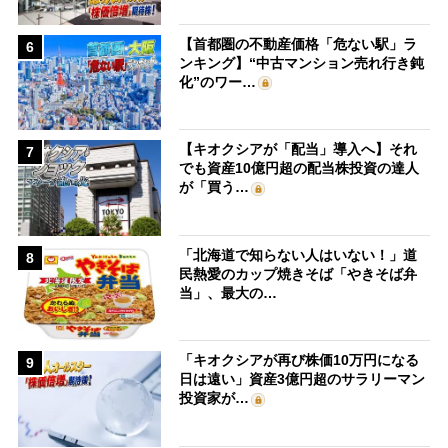
【首都圏の不動産価格「危ない駅」ラ
6
ンキング】“中古マンション売れ行き鈍
化”のワー…
【キオクシアが「配当」導入へ】それ
7
でも資産10億円超の配当株投資の達人
が「買う…
「北海道で知らない人はいない！」道
8
民熱愛のカップ焼きそば「やきそば弁
当」、最大の…
「キオクシアが再び株価10万円になる
9
日は遠い」資産3億円超のサラリーマン
投資家が…