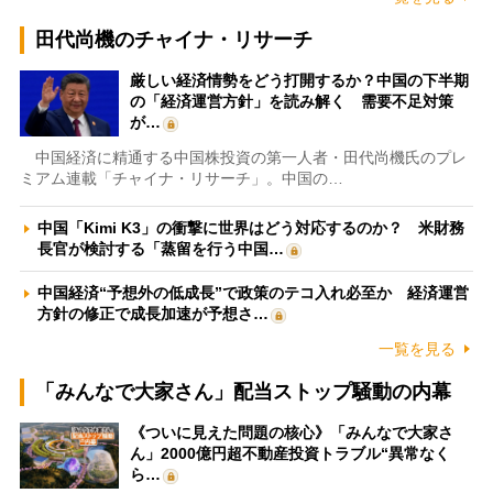
田代尚機のチャイナ・リサーチ
厳しい経済情勢をどう打開するか？中国の下半期
の「経済運営方針」を読み解く 需要不足対策
が…
中国経済に精通する中国株投資の第一人者・田代尚機氏のプレ
ミアム連載「チャイナ・リサーチ」。中国の…
中国「Kimi K3」の衝撃に世界はどう対応するのか？ 米財務
長官が検討する「蒸留を行う中国…
中国経済“予想外の低成長”で政策のテコ入れ必至か 経済運営
方針の修正で成長加速が予想さ…
一覧を見る
「みんなで大家さん」配当ストップ騒動の内幕
《ついに見えた問題の核心》「みんなで大家さ
ん」2000億円超不動産投資トラブル“異常なく
ら…