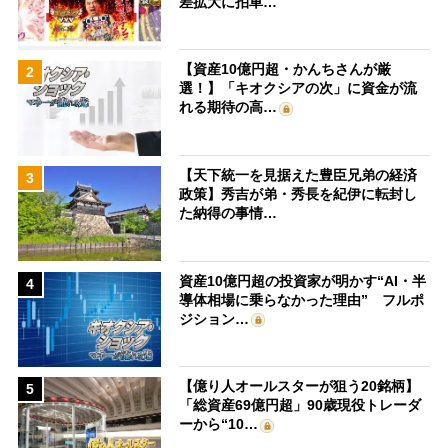
差拡大に拍車…
【資産10億円超・かんちさんが厳
2
選！】「キオクシアの次」に資金が流
れる期待の高…
【天下統一を見据えた豊臣兄弟の経済
3
政策】秀吉が弟・秀長を紀伊に転封し
た納得の事情…
資産10億円超の投資家が明かす“AI・半
4
導体相場に乗らなかった理由” フルポ
ジション…
【億り人オールスターが狙う20銘柄】
5
「総資産69億円超」90歳現役トレーダ
ーから“10…