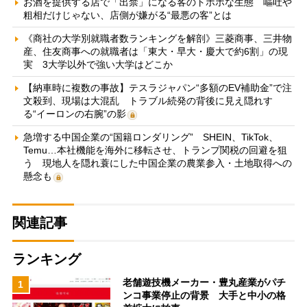
お酒を提供する店で「出禁」になる客のトホホな生態 嘔吐や
粗相だけじゃない、店側が嫌がる“最悪の客”とは
《商社の大学別就職者数ランキングを解剖》三菱商事、三井物
産、住友商事への就職者は「東大・早大・慶大で約6割」の現
実 3大学以外で強い大学はどこか
【納車時に複数の事故】テスラジャパン“多額のEV補助金”で注
文殺到、現場は大混乱 トラブル続発の背後に見え隠れす
る“イーロンの右腕”の影
急増する中国企業の“国籍ロンダリング” SHEIN、TikTok、
Temu…本社機能を海外に移転させ、トランプ関税の回避を狙
う 現地人を隠れ蓑にした中国企業の農業参入・土地取得への
懸念も
関連記事
ランキング
老舗遊技機メーカー・豊丸産業がパチ
1
ンコ事業停止の背景 大手と中小の格