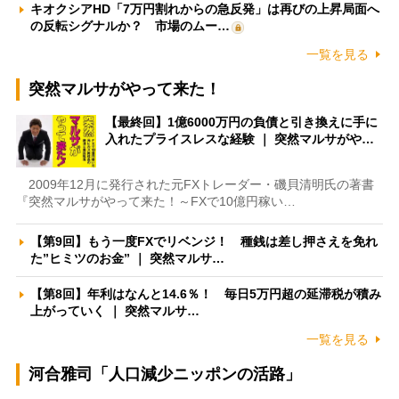
キオクシアHD「7万円割れからの急反発」は再びの上昇局面へ
の反転シグナルか？ 市場のムー…
一覧を見る
突然マルサがやって来た！
【最終回】1億6000万円の負債と引き換えに手に
入れたプライスレスな経験 ｜ 突然マルサがや…
2009年12月に発行された元FXトレーダー・磯貝清明氏の著書
『突然マルサがやって来た！～FXで10億円稼い…
【第9回】もう一度FXでリベンジ！ 種銭は差し押さえを免れ
た”ヒミツのお金” ｜ 突然マルサ…
【第8回】年利はなんと14.6％！ 毎日5万円超の延滞税が積み
上がっていく ｜ 突然マルサ…
一覧を見る
河合雅司「人口減少ニッポンの活路」