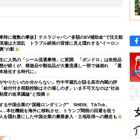
車時に複数の事故】テスラジャパン“多額のEV補助金”で注文殺
現場は大混乱 トラブル続発の背後に見え隠れする“イーロン
腕”の影
生に人気の「シール流通事情」に変調 「ボンドロ」は依然品
態が続くが、模倣品や類似品が大量流通し一部で値崩れ 「選
本格化する時代に」
がやりたいのか分からない」竹中平蔵氏が語る高市内閣の評
「給付付き税額控除はその場しのぎ」いま不可欠なのは“社会
制度の改革議論”と指摘
する中国企業の“国籍ロンダリング” SHEIN、TikTok、
mu…本社機能を海外に移転させ、トランプ関税の回避を狙う
人を隠れ蓑にした中国企業の農業参入・土地取得への懸念も