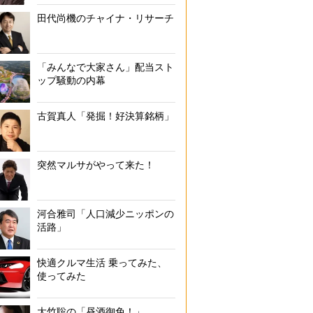
田代尚機のチャイナ・リサーチ
「みんなで大家さん」配当スト
ップ騒動の内幕
古賀真人「発掘！好決算銘柄」
突然マルサがやって来た！
河合雅司「人口減少ニッポンの
活路」
快適クルマ生活 乗ってみた、
使ってみた
大竹聡の「昼酒御免！」