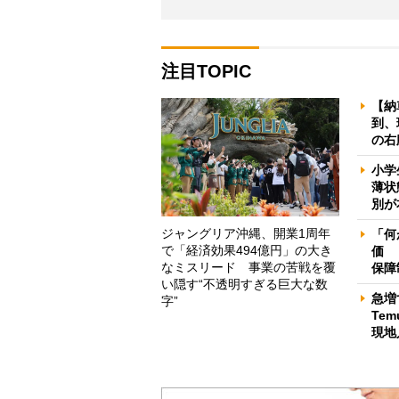
注目TOPIC
【納
到、
の右
小学
薄状
別が
ジャングリア沖縄、開業1周年
「何
で「経済効果494億円」の大き
価 
なミスリード 事業の苦戦を覆
保障
い隠す“不透明すぎる巨大な数
急増
字”
Te
現地