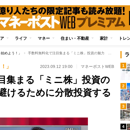
ア
ライフ
マネー
住まい・不動産
家計
トレ
を始めよう！」
手数料無料化で注目集まる「ミニ株」投資の魅力 高値づかみ避けるために分散投資する投資家も
ラ
1
う！」
2023.09.12 19:00
マネーポストWEB
目集まる「ミニ株」投資の
2
避けるために分散投資する
3
4