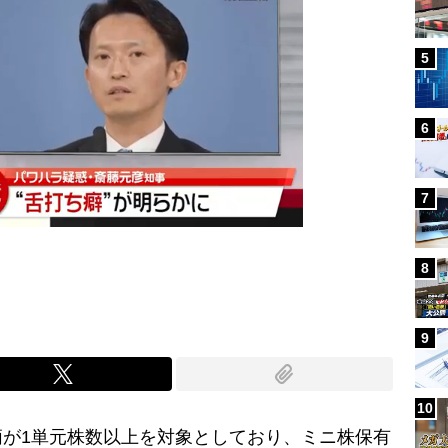
5
6
7
8
9
10
が1単元株数以上を対象としており、ミニ株保有