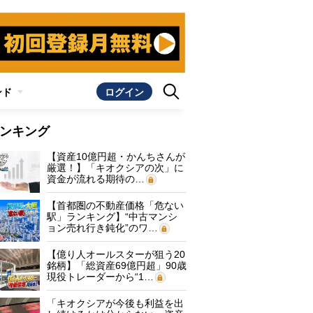
ンド
ログイン
ンキング
【資産10億円超・かんちさんが
厳選！】「キオクシアの次」に
資金が流れる期待の…
【首都圏の不動産価格「危ない
駅」ランキング】“中古マンシ
ョン売れ行き鈍化”のワ…
【億り人オールスターが狙う20
銘柄】「総資産69億円超」90歳
現役トレーダーから“1…
「キオクシアが今後も利益を出