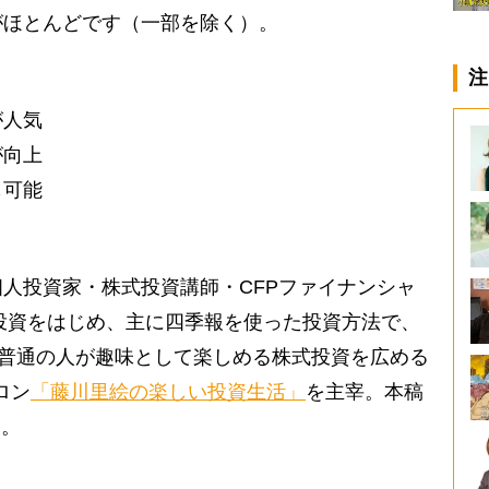
がほとんどです（一部を除く）。
注
が人気
が向上
も可能
人投資家・株式投資講師・CFPファイナンシャ
式投資をはじめ、主に四季報を使った投資方法で、
。普通の人が趣味として楽しめる株式投資を広める
ロン
「藤川里絵の楽しい投資生活」
を主宰。本稿
中。