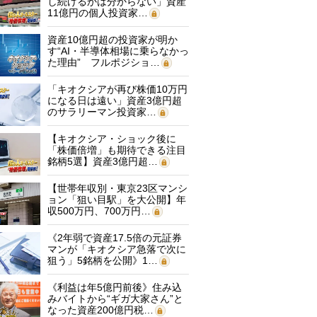
し続けるかは分からない」資産
11億円の個人投資家…
資産10億円超の投資家が明か
す“AI・半導体相場に乗らなかっ
た理由” フルポジショ…
「キオクシアが再び株価10万円
になる日は遠い」資産3億円超
のサラリーマン投資家…
【キオクシア・ショック後に
「株価倍増」も期待できる注目
銘柄5選】資産3億円超…
【世帯年収別・東京23区マンシ
ョン「狙い目駅」を大公開】年
収500万円、700万円…
《2年弱で資産17.5倍の元証券
マンが「キオクシア急落で次に
狙う」5銘柄を公開》1…
《利益は年5億円前後》住み込
みバイトから“ギガ大家さん”と
なった資産200億円税…