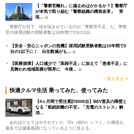
【「警察官離れ」に歯止めはかかるか？】警察庁
が本気で取り組む「警察組織の構造改革」 実
現…
警察庁が目下、頭を悩ませているのが「警察官不足」だ。警察
官の採用試験の受験者数は10年間で2分の1以…
【安全・安心ニッポンの危機】採用試験受験者数は10年間で2
分の1以下に！ 出生数減がも…
【医療崩壊】人口減少で「医師不足」に加えて「患者不足」に
見舞われ地域医療が限界に 今後…
一覧を見る
快適クルマ生活 乗ってみた、使ってみた
【4ヶ月間で受注累計6000台】BEV普及の障壁と
なる「航続距離の不安」「充電のストレス」解
消…
あれほどもてはやされていた「EV（BEV）シフト」の潮流も、
最近では減速基調になっているように見える。…