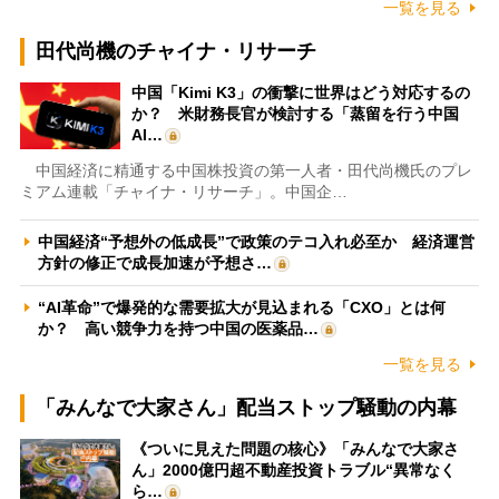
一覧を見る
田代尚機のチャイナ・リサーチ
中国「Kimi K3」の衝撃に世界はどう対応するの
か？ 米財務長官が検討する「蒸留を行う中国
AI…
中国経済に精通する中国株投資の第一人者・田代尚機氏のプレ
ミアム連載「チャイナ・リサーチ」。中国企…
中国経済“予想外の低成長”で政策のテコ入れ必至か 経済運営
方針の修正で成長加速が予想さ…
“AI革命”で爆発的な需要拡大が見込まれる「CXO」とは何
か？ 高い競争力を持つ中国の医薬品…
一覧を見る
「みんなで大家さん」配当ストップ騒動の内幕
《ついに見えた問題の核心》「みんなで大家さ
ん」2000億円超不動産投資トラブル“異常なく
ら…