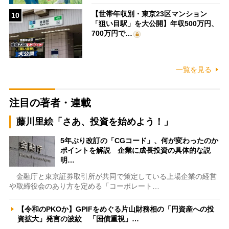
【世帯年収別・東京23区マンション
10
「狙い目駅」を大公開】年収500万円、
700万円で…
一覧を見る
注目の著者・連載
藤川里絵「さあ、投資を始めよう！」
5年ぶり改訂の「CGコード」、何が変わったのか
ポイントを解説 企業に成長投資の具体的な説
明…
金融庁と東京証券取引所が共同で策定している上場企業の経営
や取締役会のあり方を定める「コーポレート…
【令和のPKOか】GPIFをめぐる片山財務相の「円資産への投
資拡大」発言の波紋 「国債重視」…