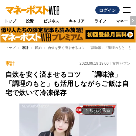
ログイン
トップ
投資
ビジネス
キャリア
ライフ
マネー
トップ
家計
節約
自炊を安く済ませるコツ 「調味液」「調理のもと」も活
家計
2023.09.19 19:00
女性セブン
自炊を安く済ませるコツ 「調味液」
「調理のもと」も活用しながらご飯は自
宅で炊いて冷凍保存
もっと見る
arrow_forward_ios