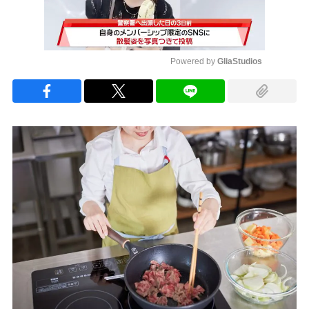
Powered by 
GliaStudios
Mute