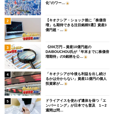
化”のワー…
【キオクシア・ショック後に「株価倍
2
増」も期待できる注目銘柄5選】資産3
億円超・…
《200万円→資産10億円超の
3
DAIBOUCHOU氏が「年末までに株価倍
増期待」の5銘柄を公…
「キオクシアが今後も利益を出し続け
4
るかは分からない」資産11億円の個人
投資家が…
ドライアイスを使わず遺体を保つ「エ
5
ンバーミング」が日本でも普及 1～2
週間は問…