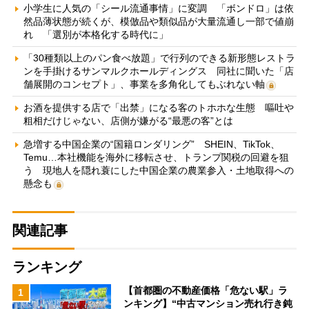
小学生に人気の「シール流通事情」に変調 「ボンドロ」は依
然品薄状態が続くが、模倣品や類似品が大量流通し一部で値崩
れ 「選別が本格化する時代に」
「30種類以上のパン食べ放題」で行列のできる新形態レストラ
ンを手掛けるサンマルクホールディングス 同社に聞いた「店
舗展開のコンセプト」、事業を多角化してもぶれない軸
お酒を提供する店で「出禁」になる客のトホホな生態 嘔吐や
粗相だけじゃない、店側が嫌がる“最悪の客”とは
急増する中国企業の“国籍ロンダリング” SHEIN、TikTok、
Temu…本社機能を海外に移転させ、トランプ関税の回避を狙
う 現地人を隠れ蓑にした中国企業の農業参入・土地取得への
懸念も
関連記事
ランキング
【首都圏の不動産価格「危ない駅」ラ
1
ンキング】“中古マンション売れ行き鈍