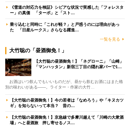
《雪道の対応力を検証》シビアな状況で実感した「フォレスタ
ー」の真価 「ターボ」と「スト…
乗り込むと同時に「これが軽？」と戸惑うのには理由があっ
た 「日産ルークス」さらなる躍進…
一覧を見る
大竹聡の「昼酒御免！」
【大竹聡の昼酒御免！】「ネグローニ」「山崎」
「マンハッタン」新宿三丁目の隠れ家バーで1…
お酒はいつ飲んでもいいものだが、昼から飲むお酒にはまた格
別の味わいがある――。ライター・作家の大竹…
【大竹聡の昼酒御免！】今の若者は「なめろう」や「キヌカツ
ギ」を知らないって本当？ 昔の…
【大竹聡の昼酒御免！】京急線で多摩川越えて「川崎の大衆酒
場」へと昼酒旅 押し寄せるノス…