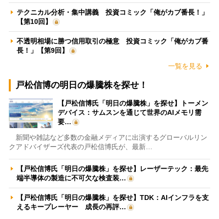
テクニカル分析・集中講義 投資コミック「俺がカブ番長！」
【第10回】
不透明相場に勝つ信用取引の極意 投資コミック「俺がカブ番
長！」【第9回】
一覧を見る
戸松信博の明日の爆騰株を探せ！
【戸松信博氏「明日の爆騰株」を探せ】トーメン
デバイス：サムスンを通じて世界のAIメモリ需
要…
新聞や雑誌など多数の金融メディアに出演するグローバルリン
クアドバイザーズ代表の戸松信博氏が、最新…
【戸松信博氏「明日の爆騰株」を探せ】レーザーテック：最先
端半導体の製造に不可欠な検査装…
【戸松信博氏「明日の爆騰株」を探せ】TDK：AIインフラを支
えるキープレーヤー 成長の再評…