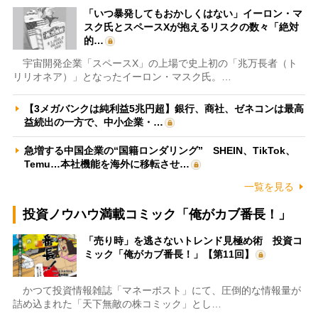
「いつ暴発してもおかしくはない」イーロン・マ
スク氏とスペースXが抱えるリスクの数々「絶対
的…
宇宙開発企業「スペースX」の上場で史上初の「兆万長者（ト
リリオネア）」となったイーロン・マスク氏。…
【3メガバンクは純利益5兆円超】銀行、商社、ゼネコンは最高
益続出の一方で、中小企業・…
急増する中国企業の“国籍ロンダリング” SHEIN、TikTok、
Temu…本社機能を海外に移転させ…
一覧を見る
投資ノウハウ満載コミック「俺がカブ番長！」
「売り時」を逃さないトレンド見極め術 投資コ
ミック「俺がカブ番長！」【第11回】
かつて投資情報雑誌「マネーポスト」にて、圧倒的な情報量が
詰め込まれた「天下無敵の株コミック」とし…