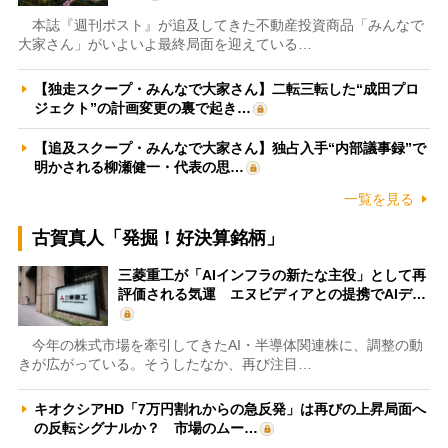
本誌『週刊ポスト』が追及してきた不動産投資商品「みんなで
大家さん」がいよいよ最終局面を迎えている…
【独走スクープ・みんなで大家さん】二転三転した“成田プロ
ジェクト”の計画変更の裏で起き…
【追及スクープ・みんなで大家さん】独占入手“内部議事録”で
明かされる柳瀬健一・代表の思…
一覧を見る
古賀真人「発掘！好決算銘柄」
三菱重工が「AIインフラの新たな主役」として再
評価される気運 エヌビディアとの提携でAIデ…
今年の株式市場を牽引してきたAI・半導体関連株に、調整の動
きが広がっている。そうしたなか、再び注目…
キオクシアHD「7万円割れからの急反発」は再びの上昇局面へ
の反転シグナルか？ 市場のムー…