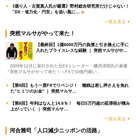
《億り人・古賀真人氏が厳選》野村総合研究所だけじゃない！
「DX・省力化・円安」を追い風に…
一覧を見る
突然マルサがやって来た！
【最終回】1億6000万円の負債と引き換えに手に
入れたプライスレスな経験 ｜ 突然マルサがや…
2009年12月に発行された元FXトレーダー・磯貝清明氏の著書
『突然マルサがやって来た！～FXで10億円稼い…
【第9回】もう一度FXでリベンジ！ 種銭は差し押さえを免れ
た”ヒミツのお金” ｜ 突然マルサ…
【第8回】年利はなんと14.6％！ 毎日5万円超の延滞税が積み
上がっていく ｜ 突然マルサ…
一覧を見る
河合雅司「人口減少ニッポンの活路」