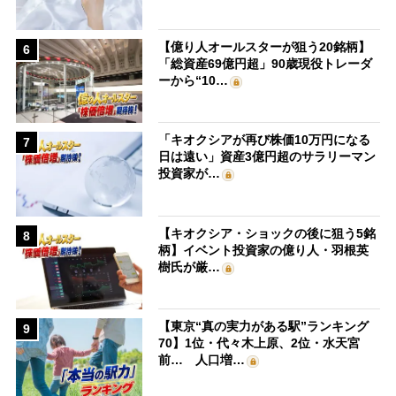
【億り人オールスターが狙う20銘柄】
6
「総資産69億円超」90歳現役トレーダ
ーから“10…
「キオクシアが再び株価10万円になる
7
日は遠い」資産3億円超のサラリーマン
投資家が…
【キオクシア・ショックの後に狙う5銘
8
柄】イベント投資家の億り人・羽根英
樹氏が厳…
【東京“真の実力がある駅”ランキング
9
70】1位・代々木上原、2位・水天宮
前… 人口増…