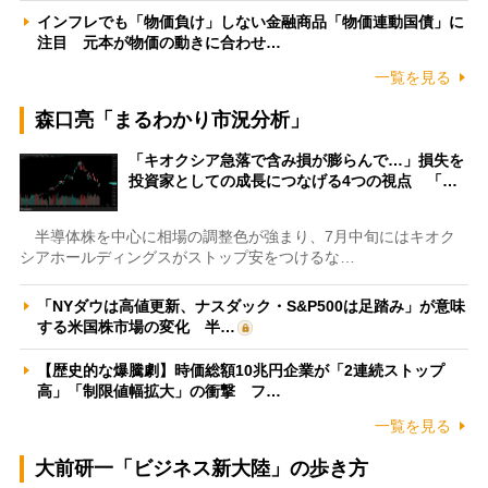
インフレでも「物価負け」しない金融商品「物価連動国債」に
注目 元本が物価の動きに合わせ…
一覧を見る
森口亮「まるわかり市況分析」
「キオクシア急落で含み損が膨らんで…」損失を
投資家としての成長につなげる4つの視点 「…
半導体株を中心に相場の調整色が強まり、7月中旬にはキオク
シアホールディングスがストップ安をつけるな…
「NYダウは高値更新、ナスダック・S&P500は足踏み」が意味
する米国株市場の変化 半…
【歴史的な爆騰劇】時価総額10兆円企業が「2連続ストップ
高」「制限値幅拡大」の衝撃 フ…
一覧を見る
大前研一「ビジネス新大陸」の歩き方