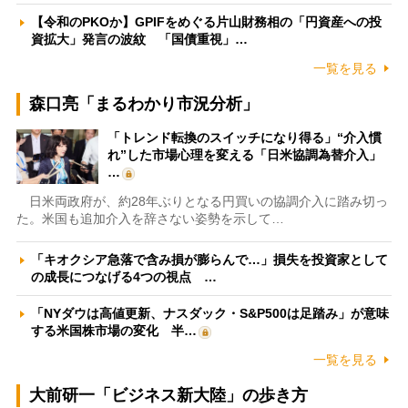
【令和のPKOか】GPIFをめぐる片山財務相の「円資産への投
資拡大」発言の波紋 「国債重視」…
一覧を見る
森口亮「まるわかり市況分析」
「トレンド転換のスイッチになり得る」“介入慣
れ”した市場心理を変える「日米協調為替介入」
…
日米両政府が、約28年ぶりとなる円買いの協調介入に踏み切っ
た。米国も追加介入を辞さない姿勢を示して…
「キオクシア急落で含み損が膨らんで…」損失を投資家として
の成長につなげる4つの視点 …
「NYダウは高値更新、ナスダック・S&P500は足踏み」が意味
する米国株市場の変化 半…
一覧を見る
大前研一「ビジネス新大陸」の歩き方