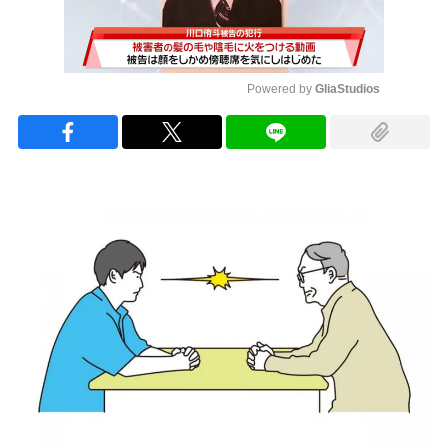
Powered by 
GliaStudios
Mute