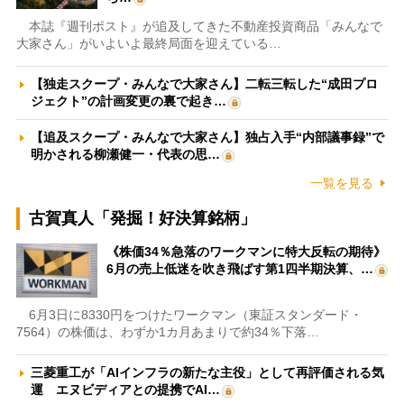
本誌『週刊ポスト』が追及してきた不動産投資商品「みんなで
大家さん」がいよいよ最終局面を迎えている…
【独走スクープ・みんなで大家さん】二転三転した“成田プロ
ジェクト”の計画変更の裏で起き…
【追及スクープ・みんなで大家さん】独占入手“内部議事録”で
明かされる柳瀬健一・代表の思…
一覧を見る
古賀真人「発掘！好決算銘柄」
《株価34％急落のワークマンに特大反転の期待》
6月の売上低迷を吹き飛ばす第1四半期決算、…
6月3日に8330円をつけたワークマン（東証スタンダード・
7564）の株価は、わずか1カ月あまりで約34％下落…
三菱重工が「AIインフラの新たな主役」として再評価される気
運 エヌビディアとの提携でAI…