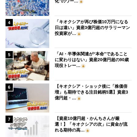
化”のワー…
「キオクシアが再び株価10万円になる
4
日は遠い」資産3億円超のサラリーマン
投資家が…
「AI・半導体関連が“本命”であること
5
に変わりはない」資産20億円超の90歳
現役トレー…
【キオクシア・ショック後に「株価倍
6
増」も期待できる注目銘柄5選】資産3
億円超・…
【資産10億円超・かんちさんが厳
7
選！】「キオクシアの次」に資金が流
れる期待の高…