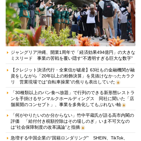
ジャングリア沖縄、開業1周年で「経済効果494億円」の大きな
ミスリード 事業の苦戦を覆い隠す“不透明すぎる巨大な数字”
【クレジット決済代行・全東信が破産】63社もの金融機関が融
資をしながら「20年以上の粉飾決算」を見抜けなかったカラク
リ 営業現場では“自転車操業”の焦りも表出していた
「30種類以上のパン食べ放題」で行列のできる新形態レストラ
ンを手掛けるサンマルクホールディングス 同社に聞いた「店
舗展開のコンセプト」、事業を多角化してもぶれない軸
「何がやりたいのか分からない」竹中平蔵氏が語る高市内閣の
評価 「給付付き税額控除はその場しのぎ」いま不可欠なの
は“社会保障制度の改革議論”と指摘
急増する中国企業の“国籍ロンダリング” SHEIN、TikTok、