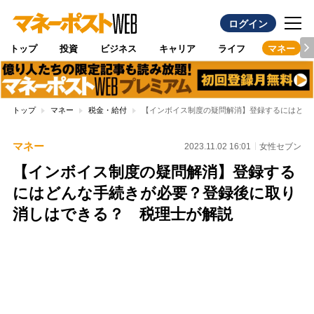
ログイン
トップ
投資
ビジネス
キャリア
ライフ
マネー
トップ
マネー
税金・給付
【インボイス制度の疑問解消】登録するにはどん
マネー
2023.11.02 16:01
女性セブン
【インボイス制度の疑問解消】登録する
にはどんな手続きが必要？登録後に取り
消しはできる？ 税理士が解説
Loaded
:
100.00%
/
Unmute