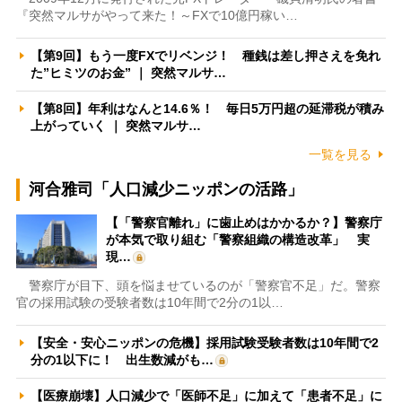
『突然マルサがやって来た！～FXで10億円稼い…
【第9回】もう一度FXでリベンジ！ 種銭は差し押さえを免れ
た”ヒミツのお金” ｜ 突然マルサ…
【第8回】年利はなんと14.6％！ 毎日5万円超の延滞税が積み
上がっていく ｜ 突然マルサ…
一覧を見る
河合雅司「人口減少ニッポンの活路」
【「警察官離れ」に歯止めはかかるか？】警察庁
が本気で取り組む「警察組織の構造改革」 実
現…
警察庁が目下、頭を悩ませているのが「警察官不足」だ。警察
官の採用試験の受験者数は10年間で2分の1以…
【安全・安心ニッポンの危機】採用試験受験者数は10年間で2
分の1以下に！ 出生数減がも…
【医療崩壊】人口減少で「医師不足」に加えて「患者不足」に