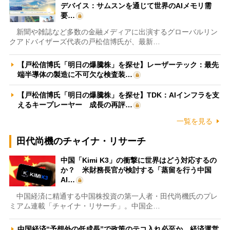
デバイス：サムスンを通じて世界のAIメモリ需
要…
新聞や雑誌など多数の金融メディアに出演するグローバルリン
クアドバイザーズ代表の戸松信博氏が、最新…
【戸松信博氏「明日の爆騰株」を探せ】レーザーテック：最先
端半導体の製造に不可欠な検査装…
【戸松信博氏「明日の爆騰株」を探せ】TDK：AIインフラを支
えるキープレーヤー 成長の再評…
一覧を見る
田代尚機のチャイナ・リサーチ
中国「Kimi K3」の衝撃に世界はどう対応するの
か？ 米財務長官が検討する「蒸留を行う中国
AI…
中国経済に精通する中国株投資の第一人者・田代尚機氏のプレ
ミアム連載「チャイナ・リサーチ」。中国企…
中国経済“予想外の低成長”で政策のテコ入れ必至か 経済運営