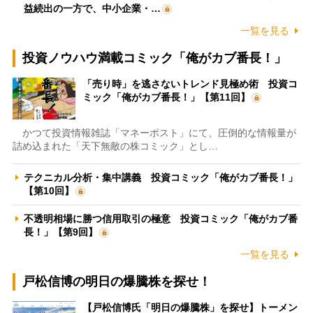
益続出の一方で、中小企業・…
一覧を見る
投資ノウハウ満載コミック「俺がカブ番長！」
「売り時」を逃さないトレンド見極め術 投資コ
ミック「俺がカブ番長！」【第11回】
かつて投資情報雑誌「マネーポスト」にて、圧倒的な情報量が
詰め込まれた「天下無敵の株コミック」とし…
テクニカル分析・集中講義 投資コミック「俺がカブ番長！」
【第10回】
不透明相場に勝つ信用取引の極意 投資コミック「俺がカブ番
長！」【第9回】
一覧を見る
戸松信博の明日の爆騰株を探せ！
【戸松信博氏「明日の爆騰株」を探せ】トーメン