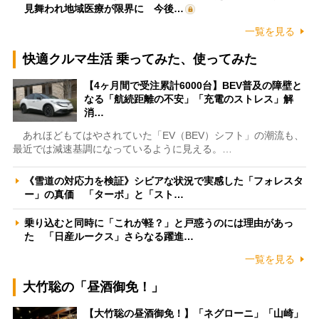
見舞われ地域医療が限界に 今後…
一覧を見る
快適クルマ生活 乗ってみた、使ってみた
【4ヶ月間で受注累計6000台】BEV普及の障壁と
なる「航続距離の不安」「充電のストレス」解
消…
あれほどもてはやされていた「EV（BEV）シフト」の潮流も、
最近では減速基調になっているように見える。…
《雪道の対応力を検証》シビアな状況で実感した「フォレスタ
ー」の真価 「ターボ」と「スト…
乗り込むと同時に「これが軽？」と戸惑うのには理由があっ
た 「日産ルークス」さらなる躍進…
一覧を見る
大竹聡の「昼酒御免！」
【大竹聡の昼酒御免！】「ネグローニ」「山崎」