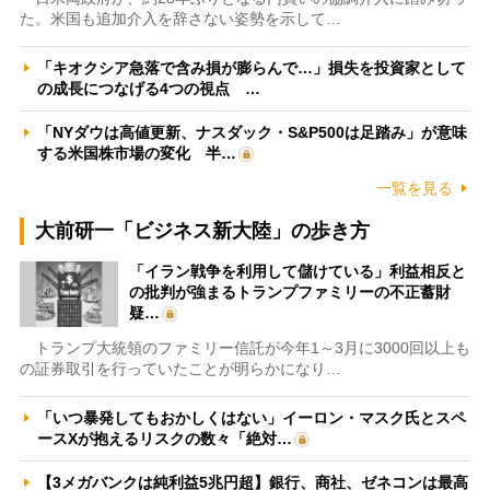
た。米国も追加介入を辞さない姿勢を示して…
「キオクシア急落で含み損が膨らんで…」損失を投資家として
の成長につなげる4つの視点 …
「NYダウは高値更新、ナスダック・S&P500は足踏み」が意味
する米国株市場の変化 半…
一覧を見る
大前研一「ビジネス新大陸」の歩き方
「イラン戦争を利用して儲けている」利益相反と
の批判が強まるトランプファミリーの不正蓄財
疑…
トランプ大統領のファミリー信託が今年1～3月に3000回以上も
の証券取引を行っていたことが明らかになり…
「いつ暴発してもおかしくはない」イーロン・マスク氏とスペ
ースXが抱えるリスクの数々「絶対…
【3メガバンクは純利益5兆円超】銀行、商社、ゼネコンは最高