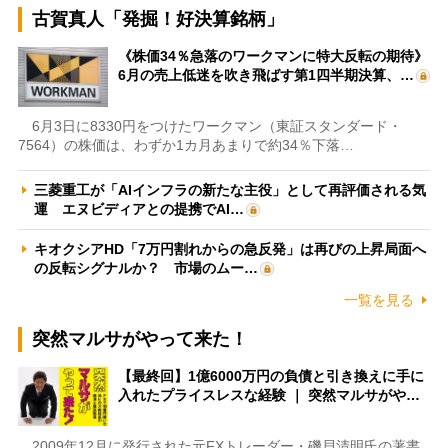
古賀真人「発掘！好決算銘柄」
《株価34％急落のワークマンに特大反転の期待》
6月の売上低迷を吹き飛ばす第1四半期決算、…
6月3日に8330円をつけたワークマン（東証スタンダード・
7564）の株価は、わずか1カ月あまりで約34％下落…
三菱重工が「AIインフラの新たな主役」として再評価される気
運 エヌビディアとの提携でAI…
キオクシアHD「7万円割れからの急反発」は再びの上昇局面へ
の反転シグナルか？ 市場のムー…
一覧を見る
突然マルサがやって来た！
【最終回】1億6000万円の負債と引き換えに手に
入れたプライスレスな経験 ｜ 突然マルサがや…
2009年12月に発行された元FXトレーダー・磯貝清明氏の著書