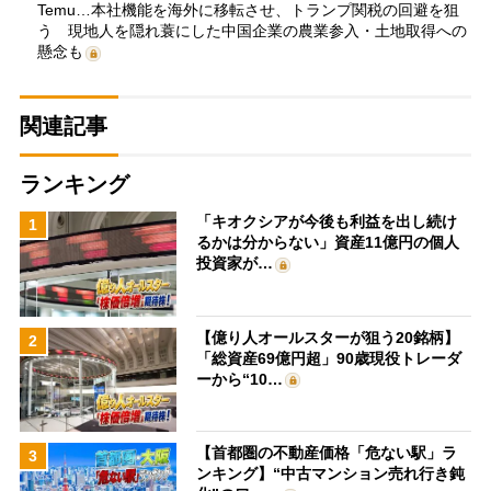
Temu…本社機能を海外に移転させ、トランプ関税の回避を狙
う 現地人を隠れ蓑にした中国企業の農業参入・土地取得への
懸念も
関連記事
ランキング
「キオクシアが今後も利益を出し続け
1
るかは分からない」資産11億円の個人
投資家が…
【億り人オールスターが狙う20銘柄】
2
「総資産69億円超」90歳現役トレーダ
ーから“10…
【首都圏の不動産価格「危ない駅」ラ
3
ンキング】“中古マンション売れ行き鈍