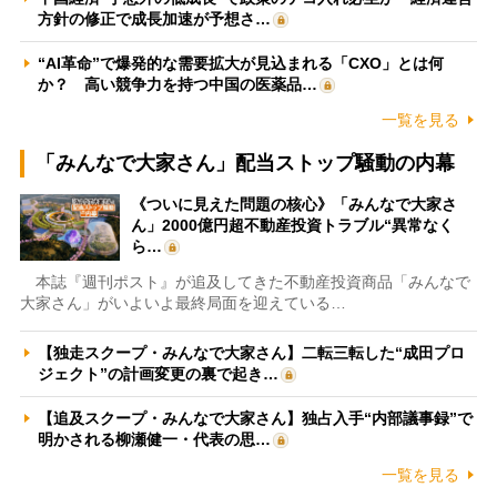
方針の修正で成長加速が予想さ…
“AI革命”で爆発的な需要拡大が見込まれる「CXO」とは何
か？ 高い競争力を持つ中国の医薬品…
一覧を見る
「みんなで大家さん」配当ストップ騒動の内幕
《ついに見えた問題の核心》「みんなで大家さ
ん」2000億円超不動産投資トラブル“異常なく
ら…
本誌『週刊ポスト』が追及してきた不動産投資商品「みんなで
大家さん」がいよいよ最終局面を迎えている…
【独走スクープ・みんなで大家さん】二転三転した“成田プロ
ジェクト”の計画変更の裏で起き…
【追及スクープ・みんなで大家さん】独占入手“内部議事録”で
明かされる柳瀬健一・代表の思…
一覧を見る