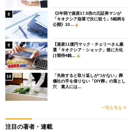
《2年弱で資産17.5倍の元証券マンが
8
「キオクシア急落で次に狙う」5銘柄を
公開》10…
【資産11億円マック・チェリーさん厳
9
選「キオクシア・ショック」後に大化
け期待4銘…
「失敗すると取り返しがつかない」葬
10
儀社の手を借りない「DIY葬」の落とし
穴 素人には…
一覧を見る
注目の著者・連載