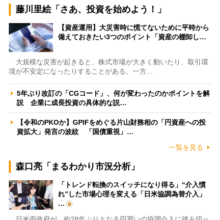
藤川里絵「さあ、投資を始めよう！」
【資産運用】大災害時に慌てないために平時から
備えておきたい3つのポイント「資産の棚卸し…
大規模な災害が起きると、株式市場が大きく動いたり、取引環
境が不安定になったりすることがある。一方…
5年ぶり改訂の「CGコード」、何が変わったのかポイントを解
説 企業に成長投資の具体的な説…
【令和のPKOか】GPIFをめぐる片山財務相の「円資産への投
資拡大」発言の波紋 「国債重視」…
一覧を見る
森口亮「まるわかり市況分析」
「トレンド転換のスイッチになり得る」“介入慣
れ”した市場心理を変える「日米協調為替介入」
…
日米両政府が、約28年ぶりとなる円買いの協調介入に踏み切っ