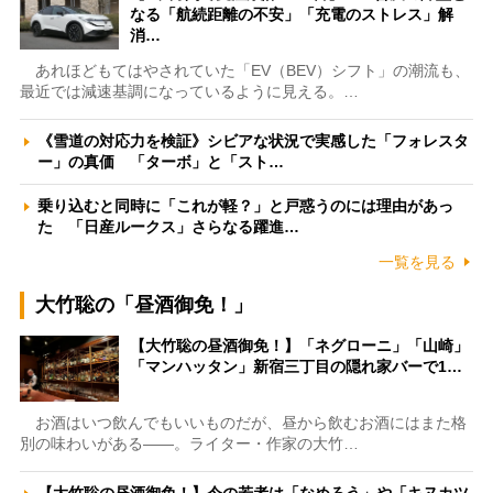
なる「航続距離の不安」「充電のストレス」解
消…
あれほどもてはやされていた「EV（BEV）シフト」の潮流も、
最近では減速基調になっているように見える。…
《雪道の対応力を検証》シビアな状況で実感した「フォレスタ
ー」の真価 「ターボ」と「スト…
乗り込むと同時に「これが軽？」と戸惑うのには理由があっ
た 「日産ルークス」さらなる躍進…
一覧を見る
大竹聡の「昼酒御免！」
【大竹聡の昼酒御免！】「ネグローニ」「山崎」
「マンハッタン」新宿三丁目の隠れ家バーで1…
お酒はいつ飲んでもいいものだが、昼から飲むお酒にはまた格
別の味わいがある――。ライター・作家の大竹…