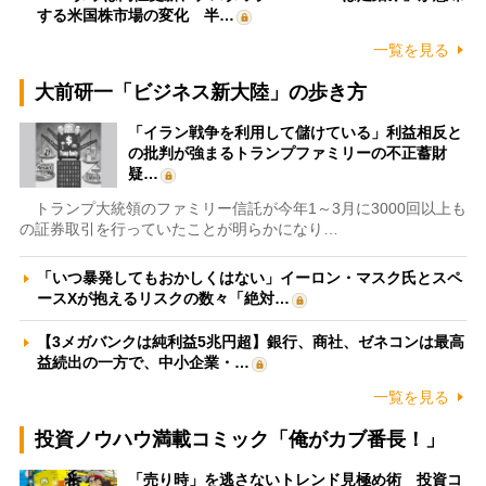
する米国株市場の変化 半…
一覧を見る
大前研一「ビジネス新大陸」の歩き方
「イラン戦争を利用して儲けている」利益相反と
の批判が強まるトランプファミリーの不正蓄財
疑…
トランプ大統領のファミリー信託が今年1～3月に3000回以上も
の証券取引を行っていたことが明らかになり…
「いつ暴発してもおかしくはない」イーロン・マスク氏とスペ
ースXが抱えるリスクの数々「絶対…
【3メガバンクは純利益5兆円超】銀行、商社、ゼネコンは最高
益続出の一方で、中小企業・…
一覧を見る
投資ノウハウ満載コミック「俺がカブ番長！」
「売り時」を逃さないトレンド見極め術 投資コ