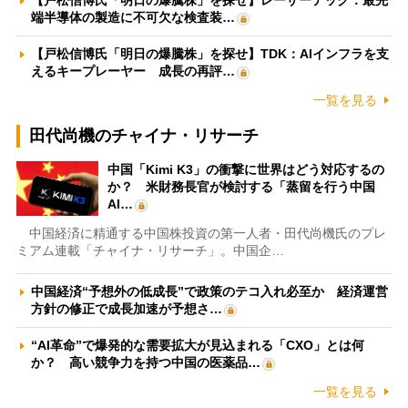
【戸松信博氏「明日の爆騰株」を探せ】レーザーテック：最先
端半導体の製造に不可欠な検査装…
【戸松信博氏「明日の爆騰株」を探せ】TDK：AIインフラを支
えるキープレーヤー 成長の再評…
一覧を見る
田代尚機のチャイナ・リサーチ
中国「Kimi K3」の衝撃に世界はどう対応するの
か？ 米財務長官が検討する「蒸留を行う中国
AI…
中国経済に精通する中国株投資の第一人者・田代尚機氏のプレ
ミアム連載「チャイナ・リサーチ」。中国企…
中国経済“予想外の低成長”で政策のテコ入れ必至か 経済運営
方針の修正で成長加速が予想さ…
“AI革命”で爆発的な需要拡大が見込まれる「CXO」とは何
か？ 高い競争力を持つ中国の医薬品…
一覧を見る