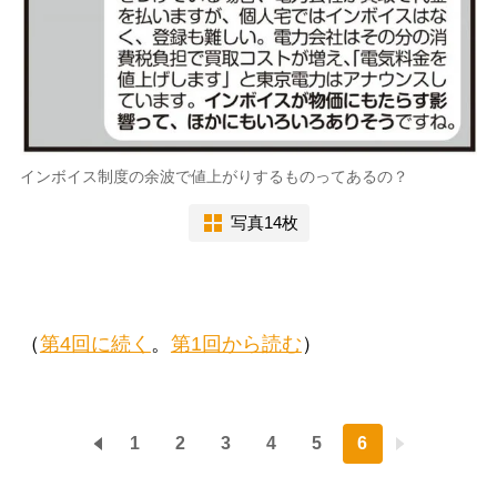
インボイス制度の余波で値上がりするものってあるの？
写真14枚
（
第4回に続く
。
第1回から読む
）
1
2
3
4
5
6