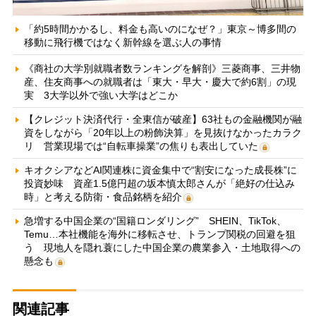
「約5時間かかるし、料金も高いのになぜ？」東京～博多間の
移動に飛行機ではなく新幹線を選ぶ人の事情
《商社の大学別就職者数ランキングを解剖》三菱商事、三井物
産、住友商事への就職者は「東大・早大・慶大で約6割」の現
実 3大学以外で強い大学はどこか
【クレジット決済代行・全東信が破産】63社もの金融機関が融
資をしながら「20年以上の粉飾決算」を見抜けなかったカラク
リ 営業現場では“自転車操業”の焦りも表出していた
キオクシアなどAI関連株に資金集中で“割安になった成長株”に
投資妙味 資産1.5億円超の坂本慎太郎さんが「絶好の仕込み
時」と考える防衛・食品銘柄を紹介
急増する中国企業の“国籍ロンダリング” SHEIN、TikTok、
Temu…本社機能を海外に移転させ、トランプ関税の回避を狙
う 現地人を隠れ蓑にした中国企業の農業参入・土地取得への
懸念も
関連記事