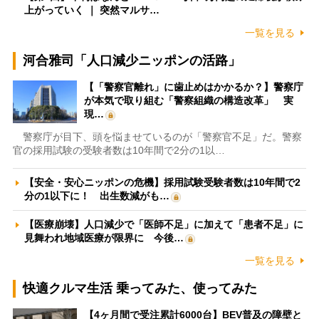
上がっていく ｜ 突然マルサ…
一覧を見る
河合雅司「人口減少ニッポンの活路」
【「警察官離れ」に歯止めはかかるか？】警察庁
が本気で取り組む「警察組織の構造改革」 実
現…
警察庁が目下、頭を悩ませているのが「警察官不足」だ。警察
官の採用試験の受験者数は10年間で2分の1以…
【安全・安心ニッポンの危機】採用試験受験者数は10年間で2
分の1以下に！ 出生数減がも…
【医療崩壊】人口減少で「医師不足」に加えて「患者不足」に
見舞われ地域医療が限界に 今後…
一覧を見る
快適クルマ生活 乗ってみた、使ってみた
【4ヶ月間で受注累計6000台】BEV普及の障壁と