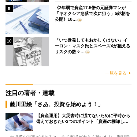
《2年弱で資産17.5倍の元証券マンが
9
「キオクシア急落で次に狙う」5銘柄を
公開》10…
「いつ暴発してもおかしくはない」イ
10
ーロン・マスク氏とスペースXが抱える
リスクの数々…
一覧を見る
注目の著者・連載
藤川里絵「さあ、投資を始めよう！」
【資産運用】大災害時に慌てないために平時から
備えておきたい3つのポイント「資産の棚卸し…