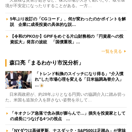
大規模な災害が起きると、株式市場が大きく動いたり、取引環
境が不安定になったりすることがある。一方…
5年ぶり改訂の「CGコード」、何が変わったのかポイントを解
説 企業に成長投資の具体的な説…
【令和のPKOか】GPIFをめぐる片山財務相の「円資産への投
資拡大」発言の波紋 「国債重視」…
一覧を見る
森口亮「まるわかり市況分析」
「トレンド転換のスイッチになり得る」“介入慣
れ”した市場心理を変える「日米協調為替介入」
…
日米両政府が、約28年ぶりとなる円買いの協調介入に踏み切っ
た。米国も追加介入を辞さない姿勢を示して…
「キオクシア急落で含み損が膨らんで…」損失を投資家として
の成長につなげる4つの視点 …
「NYダウは高値更新、ナスダック・S&P500は足踏み」が意味