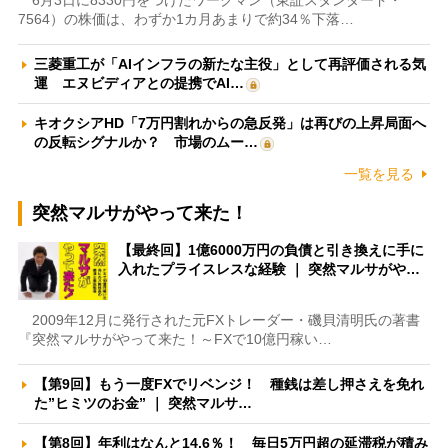
6月3日に8330円をつけたワークマン（東証スタンダード・
7564）の株価は、わずか1カ月あまりで約34％下落…
三菱重工が「AIインフラの新たな主役」として再評価される気
運 エヌビディアとの提携でAI…
キオクシアHD「7万円割れからの急反発」は再びの上昇局面へ
の反転シグナルか？ 市場のムー…
一覧を見る
突然マルサがやって来た！
【最終回】1億6000万円の負債と引き換えに手に
入れたプライスレスな経験 ｜ 突然マルサがや…
2009年12月に発行された元FXトレーダー・磯貝清明氏の著書
『突然マルサがやって来た！～FXで10億円稼い…
【第9回】もう一度FXでリベンジ！ 種銭は差し押さえを免れ
た”ヒミツのお金” ｜ 突然マルサ…
【第8回】年利はなんと14.6％！ 毎日5万円超の延滞税が積み