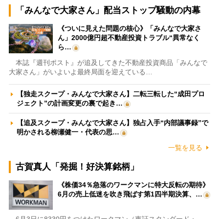
「みんなで大家さん」配当ストップ騒動の内幕
《ついに見えた問題の核心》「みんなで大家さ
ん」2000億円超不動産投資トラブル“異常なく
ら…
本誌『週刊ポスト』が追及してきた不動産投資商品「みんなで
大家さん」がいよいよ最終局面を迎えている…
【独走スクープ・みんなで大家さん】二転三転した“成田プロ
ジェクト”の計画変更の裏で起き…
【追及スクープ・みんなで大家さん】独占入手“内部議事録”で
明かされる柳瀬健一・代表の思…
一覧を見る
古賀真人「発掘！好決算銘柄」
《株価34％急落のワークマンに特大反転の期待》
6月の売上低迷を吹き飛ばす第1四半期決算、…