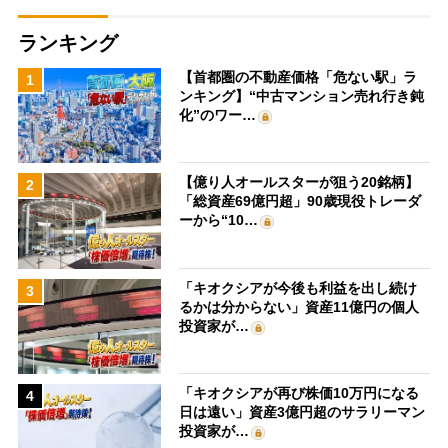
ランキング
【首都圏の不動産価格「危ない駅」ラ
1
ンキング】“中古マンション売れ行き鈍
化”のワー…
【億り人オールスターが狙う20銘柄】
2
「総資産69億円超」90歳現役トレーダ
ーから“10…
「キオクシアが今後も利益を出し続け
3
るかは分からない」資産11億円の個人
投資家が…
「キオクシアが再び株価10万円になる
4
日は遠い」資産3億円超のサラリーマン
投資家が…