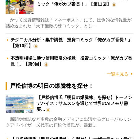
ミック「俺がカブ番長！」【第11回】
かつて投資情報雑誌「マネーポスト」にて、圧倒的な情報量が
詰め込まれた「天下無敵の株コミック」とし…
テクニカル分析・集中講義 投資コミック「俺がカブ番長！」
【第10回】
不透明相場に勝つ信用取引の極意 投資コミック「俺がカブ番
長！」【第9回】
一覧を見る
戸松信博の明日の爆騰株を探せ！
【戸松信博氏「明日の爆騰株」を探せ】トーメン
デバイス：サムスンを通じて世界のAIメモリ需
要…
新聞や雑誌など多数の金融メディアに出演するグローバルリン
クアドバイザーズ代表の戸松信博氏が、最新…