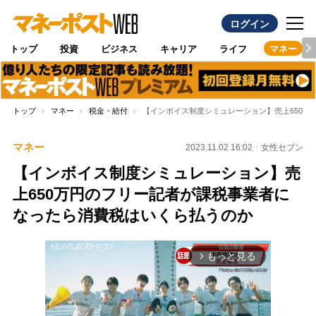
ログイン
トップ
投資
ビジネス
キャリア
ライフ
マネー
トップ
マネー
税金・給付
【インボイス制度シミュレーション】売上650
マネー
2023.11.02 16:02
女性セブン
【インボイス制度シミュレーション】売
上650万円のフリー記者が課税事業者に
なったら消費税はいくら払うのか
もっと見る
arrow_forward_ios