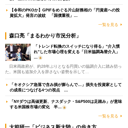
【令和のPKOか】GPIFをめぐる片山財務相の「円資産への投
資拡大」発言の波紋 「国債重視」…
一覧を見る
森口亮「まるわかり市況分析」
「トレンド転換のスイッチになり得る」“介入慣
れ”した市場心理を変える「日米協調為替介入」
…
日米両政府が、約28年ぶりとなる円買いの協調介入に踏み切っ
た。米国も追加介入を辞さない姿勢を示して…
「キオクシア急落で含み損が膨らんで…」損失を投資家として
の成長につなげる4つの視点 …
「NYダウは高値更新、ナスダック・S&P500は足踏み」が意味
する米国株市場の変化 半…
一覧を見る
大前研一「ビジネス新大陸」の歩き方