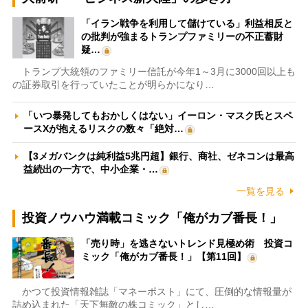
「イラン戦争を利用して儲けている」利益相反と
の批判が強まるトランプファミリーの不正蓄財
疑…
トランプ大統領のファミリー信託が今年1～3月に3000回以上も
の証券取引を行っていたことが明らかになり…
「いつ暴発してもおかしくはない」イーロン・マスク氏とスペ
ースXが抱えるリスクの数々「絶対…
【3メガバンクは純利益5兆円超】銀行、商社、ゼネコンは最高
益続出の一方で、中小企業・…
一覧を見る
投資ノウハウ満載コミック「俺がカブ番長！」
「売り時」を逃さないトレンド見極め術 投資コ
ミック「俺がカブ番長！」【第11回】
かつて投資情報雑誌「マネーポスト」にて、圧倒的な情報量が
詰め込まれた「天下無敵の株コミック」とし…