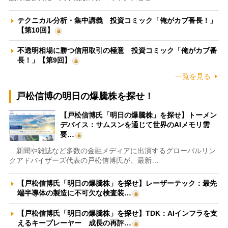
テクニカル分析・集中講義 投資コミック「俺がカブ番長！」
【第10回】
不透明相場に勝つ信用取引の極意 投資コミック「俺がカブ番
長！」【第9回】
一覧を見る
戸松信博の明日の爆騰株を探せ！
【戸松信博氏「明日の爆騰株」を探せ】トーメン
デバイス：サムスンを通じて世界のAIメモリ需
要…
新聞や雑誌など多数の金融メディアに出演するグローバルリン
クアドバイザーズ代表の戸松信博氏が、最新…
【戸松信博氏「明日の爆騰株」を探せ】レーザーテック：最先
端半導体の製造に不可欠な検査装…
【戸松信博氏「明日の爆騰株」を探せ】TDK：AIインフラを支
えるキープレーヤー 成長の再評…