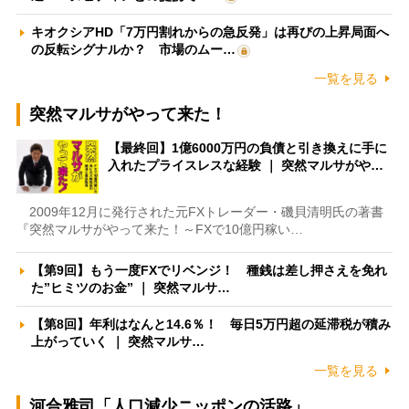
キオクシアHD「7万円割れからの急反発」は再びの上昇局面へ
の反転シグナルか？ 市場のムー…
一覧を見る
突然マルサがやって来た！
【最終回】1億6000万円の負債と引き換えに手に
入れたプライスレスな経験 ｜ 突然マルサがや…
2009年12月に発行された元FXトレーダー・磯貝清明氏の著書
『突然マルサがやって来た！～FXで10億円稼い…
【第9回】もう一度FXでリベンジ！ 種銭は差し押さえを免れ
た”ヒミツのお金” ｜ 突然マルサ…
【第8回】年利はなんと14.6％！ 毎日5万円超の延滞税が積み
上がっていく ｜ 突然マルサ…
一覧を見る
河合雅司「人口減少ニッポンの活路」