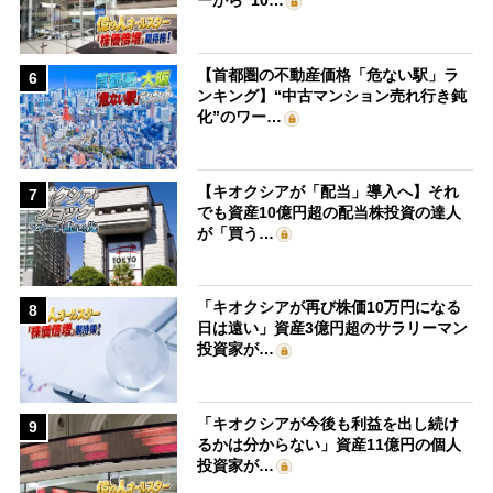
ーから“10…
【首都圏の不動産価格「危ない駅」ラ
6
ンキング】“中古マンション売れ行き鈍
化”のワー…
【キオクシアが「配当」導入へ】それ
7
でも資産10億円超の配当株投資の達人
が「買う…
「キオクシアが再び株価10万円になる
8
日は遠い」資産3億円超のサラリーマン
投資家が…
「キオクシアが今後も利益を出し続け
9
るかは分からない」資産11億円の個人
投資家が…