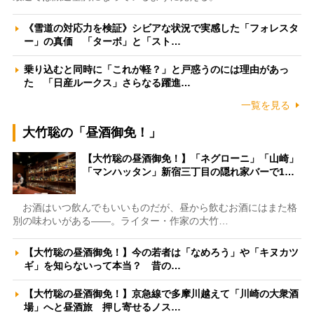
《雪道の対応力を検証》シビアな状況で実感した「フォレスタ
ー」の真価 「ターボ」と「スト…
乗り込むと同時に「これが軽？」と戸惑うのには理由があっ
た 「日産ルークス」さらなる躍進…
一覧を見る
大竹聡の「昼酒御免！」
【大竹聡の昼酒御免！】「ネグローニ」「山崎」
「マンハッタン」新宿三丁目の隠れ家バーで1…
お酒はいつ飲んでもいいものだが、昼から飲むお酒にはまた格
別の味わいがある――。ライター・作家の大竹…
【大竹聡の昼酒御免！】今の若者は「なめろう」や「キヌカツ
ギ」を知らないって本当？ 昔の…
【大竹聡の昼酒御免！】京急線で多摩川越えて「川崎の大衆酒
場」へと昼酒旅 押し寄せるノス…