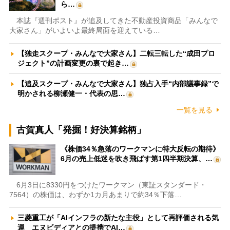
ら…
本誌『週刊ポスト』が追及してきた不動産投資商品「みんなで
大家さん」がいよいよ最終局面を迎えている…
【独走スクープ・みんなで大家さん】二転三転した“成田プロ
ジェクト”の計画変更の裏で起き…
【追及スクープ・みんなで大家さん】独占入手“内部議事録”で
明かされる柳瀬健一・代表の思…
一覧を見る
古賀真人「発掘！好決算銘柄」
《株価34％急落のワークマンに特大反転の期待》
6月の売上低迷を吹き飛ばす第1四半期決算、…
6月3日に8330円をつけたワークマン（東証スタンダード・
7564）の株価は、わずか1カ月あまりで約34％下落…
三菱重工が「AIインフラの新たな主役」として再評価される気
運 エヌビディアとの提携でAI…