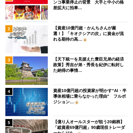
ンコ事業停止の背景 大手と中小の格
差拡大に拍車…
【資産10億円超・かんちさんが厳
2
選！】「キオクシアの次」に資金が流
れる期待の高…
【天下統一を見据えた豊臣兄弟の経済
3
政策】秀吉が弟・秀長を紀伊に転封し
た納得の事情…
資産10億円超の投資家が明かす“AI・半
4
導体相場に乗らなかった理由” フルポ
ジション…
【億り人オールスターが狙う20銘柄】
5
「総資産69億円超」90歳現役トレーダ