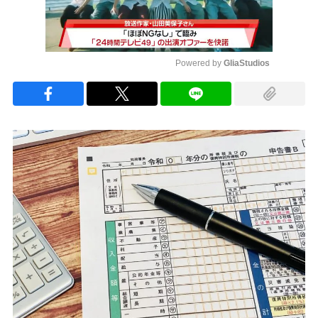
Powered by 
GliaStudios
Mute