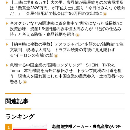
【土俵に埋まるカネ】大の里、豊昇龍が黒星続きの名古屋場所
は「懸賞金2826万円」が下位力士に渡り「今日はみんなで焼肉
だ！」 金星4個配給で協会は年96万円の支出増に
キオクシアなどAI関連株に資金集中で“割安になった成長株”に
投資妙味 資産1.5億円超の坂本慎太郎さんが「絶好の仕込み
時」と考える防衛・食品銘柄を紹介
【納車時に複数の事故】テスラジャパン“多額のEV補助金”で注
文殺到、現場は大混乱 トラブル続発の背後に見え隠れす
る“イーロンの右腕”の影
急増する中国企業の“国籍ロンダリング” SHEIN、TikTok、
Temu…本社機能を海外に移転させ、トランプ関税の回避を狙
う 現地人を隠れ蓑にした中国企業の農業参入・土地取得への
懸念も
関連記事
ランキング
老舗遊技機メーカー・豊丸産業がパチ
1