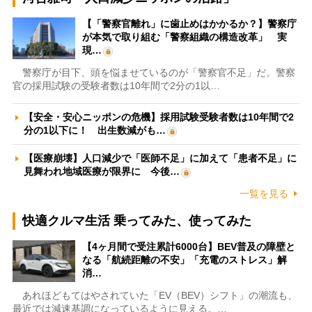
【「警察官離れ」に歯止めはかかるか？】警察庁
が本気で取り組む「警察組織の構造改革」 実
現…
警察庁が目下、頭を悩ませているのが「警察官不足」だ。警察
官の採用試験の受験者数は10年間で2分の1以…
【安全・安心ニッポンの危機】採用試験受験者数は10年間で2
分の1以下に！ 出生数減がも…
【医療崩壊】人口減少で「医師不足」に加えて「患者不足」に
見舞われ地域医療が限界に 今後…
一覧を見る
快適クルマ生活 乗ってみた、使ってみた
【4ヶ月間で受注累計6000台】BEV普及の障壁と
なる「航続距離の不安」「充電のストレス」解
消…
あれほどもてはやされていた「EV（BEV）シフト」の潮流も、
最近では減速基調になっているように見える。…