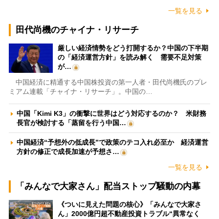
一覧を見る
田代尚機のチャイナ・リサーチ
厳しい経済情勢をどう打開するか？中国の下半期
の「経済運営方針」を読み解く 需要不足対策
が…
中国経済に精通する中国株投資の第一人者・田代尚機氏のプレ
ミアム連載「チャイナ・リサーチ」。中国の…
中国「Kimi K3」の衝撃に世界はどう対応するのか？ 米財務
長官が検討する「蒸留を行う中国…
中国経済“予想外の低成長”で政策のテコ入れ必至か 経済運営
方針の修正で成長加速が予想さ…
一覧を見る
「みんなで大家さん」配当ストップ騒動の内幕
《ついに見えた問題の核心》「みんなで大家さ
ん」2000億円超不動産投資トラブル“異常なく