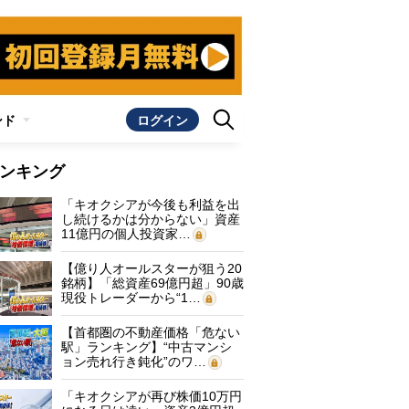
ンド
ログイン
ンキング
「キオクシアが今後も利益を出
し続けるかは分からない」資産
11億円の個人投資家…
【億り人オールスターが狙う20
銘柄】「総資産69億円超」90歳
現役トレーダーから“1…
【首都圏の不動産価格「危ない
駅」ランキング】“中古マンシ
ョン売れ行き鈍化”のワ…
「キオクシアが再び株価10万円