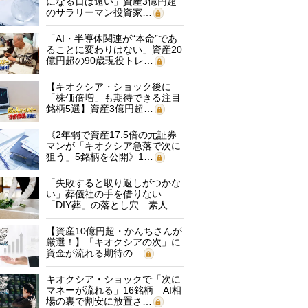
になる日は遠い」資産3億円超
のサラリーマン投資家…
「AI・半導体関連が“本命”であ
ることに変わりはない」資産20
億円超の90歳現役トレ…
【キオクシア・ショック後に
「株価倍増」も期待できる注目
銘柄5選】資産3億円超…
《2年弱で資産17.5倍の元証券
マンが「キオクシア急落で次に
狙う」5銘柄を公開》1…
「失敗すると取り返しがつかな
い」葬儀社の手を借りない
「DIY葬」の落とし穴 素人
に…
【資産10億円超・かんちさんが
厳選！】「キオクシアの次」に
資金が流れる期待の…
キオクシア・ショックで「次に
マネーが流れる」16銘柄 AI相
場の裏で割安に放置さ…