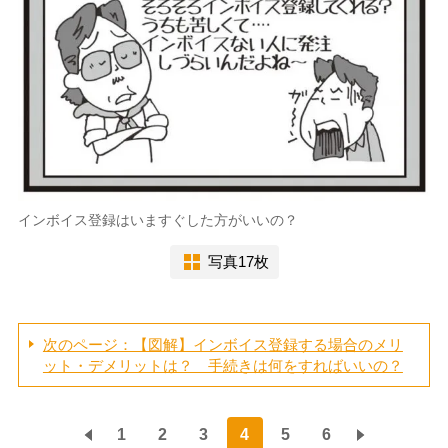
インボイス登録はいますぐした方がいいの？
写真17枚
次のページ：【図解】インボイス登録する場合のメリ
ット・デメリットは？ 手続きは何をすればいいの？
1
2
3
4
5
6