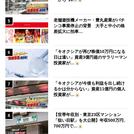
老舗遊技機メーカー・豊丸産業がパチ
5
ンコ事業停止の背景 大手と中小の格
差拡大に拍車…
「キオクシアが再び株価10万円になる
6
日は遠い」資産3億円超のサラリーマン
投資家が…
「キオクシアが今後も利益を出し続け
7
るかは分からない」資産11億円の個人
投資家が…
【世帯年収別・東京23区マンション
8
「狙い目駅」を大公開】年収500万円、
700万円で…