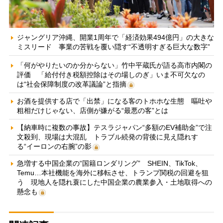
ジャングリア沖縄、開業1周年で「経済効果494億円」の大きな
ミスリード 事業の苦戦を覆い隠す“不透明すぎる巨大な数字”
「何がやりたいのか分からない」竹中平蔵氏が語る高市内閣の
評価 「給付付き税額控除はその場しのぎ」いま不可欠なの
は“社会保障制度の改革議論”と指摘
お酒を提供する店で「出禁」になる客のトホホな生態 嘔吐や
粗相だけじゃない、店側が嫌がる“最悪の客”とは
【納車時に複数の事故】テスラジャパン“多額のEV補助金”で注
文殺到、現場は大混乱 トラブル続発の背後に見え隠れす
る“イーロンの右腕”の影
急増する中国企業の“国籍ロンダリング” SHEIN、TikTok、
Temu…本社機能を海外に移転させ、トランプ関税の回避を狙
う 現地人を隠れ蓑にした中国企業の農業参入・土地取得への
懸念も