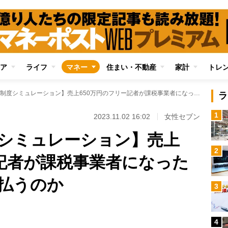
ア
ライフ
マネー
住まい・不動産
家計
トレ
【インボイス制度シミュレーション】売上650万円のフリー記者が課税事業者になったら消費税はいくら払うのか
ラ
1
2023.11.02 16:02
女性セブン
シミュレーション】売上
2
ー記者が課税事業者になった
払うのか
3
Loaded
:
100.00%
/
4