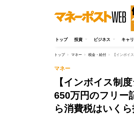
トップ
投資
ビジネス
キャリ
トップ
マネー
税金・給付
マネー
【インボイス制度
650万円のフリ
ら消費税はいくら
Unmute