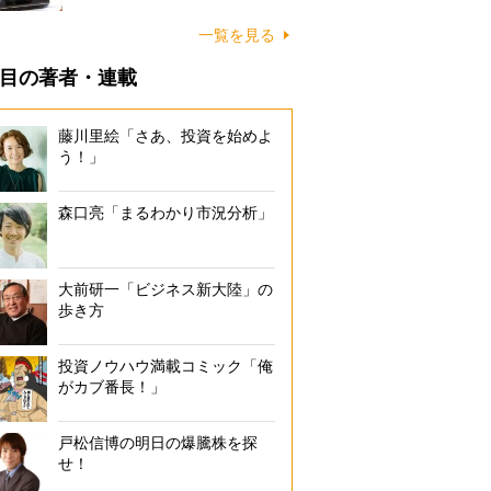
一覧を見る
目の著者・連載
藤川里絵「さあ、投資を始めよ
う！」
森口亮「まるわかり市況分析」
大前研一「ビジネス新大陸」の
歩き方
投資ノウハウ満載コミック「俺
がカブ番長！」
戸松信博の明日の爆騰株を探
せ！