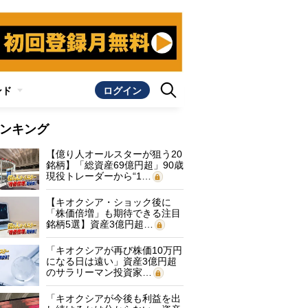
ンド
ログイン
ンキング
【億り人オールスターが狙う20
銘柄】「総資産69億円超」90歳
現役トレーダーから“1…
【キオクシア・ショック後に
「株価倍増」も期待できる注目
銘柄5選】資産3億円超…
「キオクシアが再び株価10万円
になる日は遠い」資産3億円超
のサラリーマン投資家…
「キオクシアが今後も利益を出