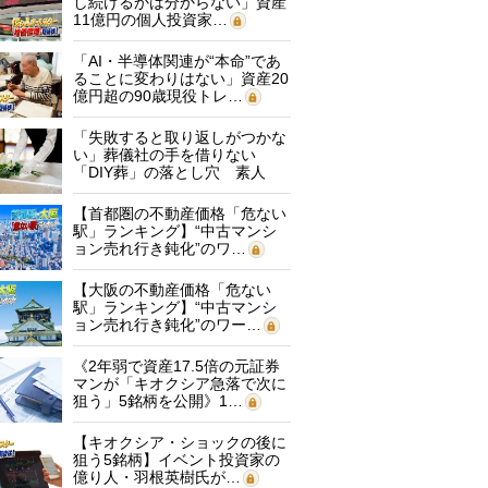
し続けるかは分からない」資産
11億円の個人投資家…
「AI・半導体関連が“本命”であ
ることに変わりはない」資産20
億円超の90歳現役トレ…
「失敗すると取り返しがつかな
い」葬儀社の手を借りない
「DIY葬」の落とし穴 素人
に…
【首都圏の不動産価格「危ない
駅」ランキング】“中古マンシ
ョン売れ行き鈍化”のワ…
【大阪の不動産価格「危ない
駅」ランキング】“中古マンシ
ョン売れ行き鈍化”のワー…
《2年弱で資産17.5倍の元証券
マンが「キオクシア急落で次に
狙う」5銘柄を公開》1…
【キオクシア・ショックの後に
狙う5銘柄】イベント投資家の
億り人・羽根英樹氏が…