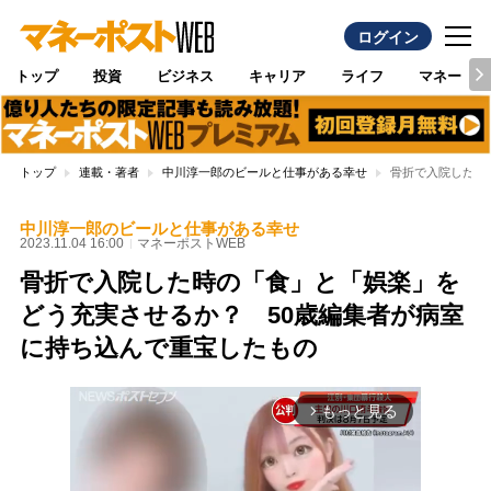
ログイン
トップ
投資
ビジネス
キャリア
ライフ
マネー
トップ
連載・著者
中川淳一郎のビールと仕事がある幸せ
骨折で入院した時
中川淳一郎のビールと仕事がある幸せ
2023.11.04 16:00
マネーポストWEB
骨折で入院した時の「食」と「娯楽」を
どう充実させるか？ 50歳編集者が病室
に持ち込んで重宝したもの
もっと見る
arrow_forward_ios