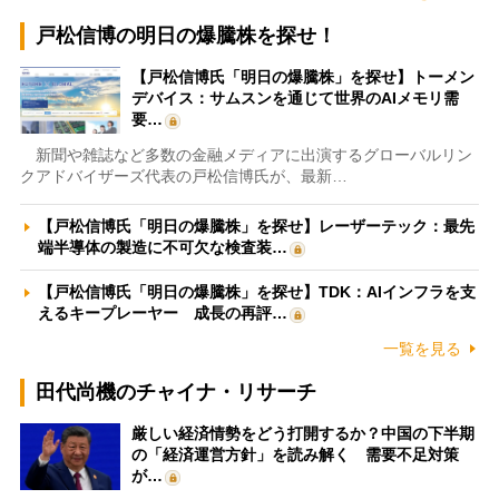
戸松信博の明日の爆騰株を探せ！
【戸松信博氏「明日の爆騰株」を探せ】トーメン
デバイス：サムスンを通じて世界のAIメモリ需
要…
新聞や雑誌など多数の金融メディアに出演するグローバルリン
クアドバイザーズ代表の戸松信博氏が、最新…
【戸松信博氏「明日の爆騰株」を探せ】レーザーテック：最先
端半導体の製造に不可欠な検査装…
【戸松信博氏「明日の爆騰株」を探せ】TDK：AIインフラを支
えるキープレーヤー 成長の再評…
一覧を見る
田代尚機のチャイナ・リサーチ
厳しい経済情勢をどう打開するか？中国の下半期
の「経済運営方針」を読み解く 需要不足対策
が…