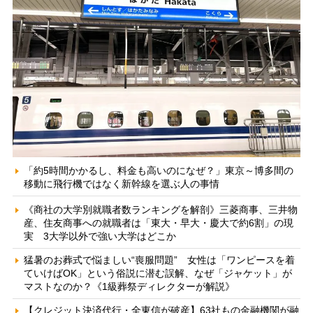
「約5時間かかるし、料金も高いのになぜ？」東京～博多間の
移動に飛行機ではなく新幹線を選ぶ人の事情
《商社の大学別就職者数ランキングを解剖》三菱商事、三井物
産、住友商事への就職者は「東大・早大・慶大で約6割」の現
実 3大学以外で強い大学はどこか
猛暑のお葬式で悩ましい“喪服問題” 女性は「ワンピースを着
ていけばOK」という俗説に潜む誤解、なぜ「ジャケット」が
マストなのか？《1級葬祭ディレクターが解説》
【クレジット決済代行・全東信が破産】63社もの金融機関が融