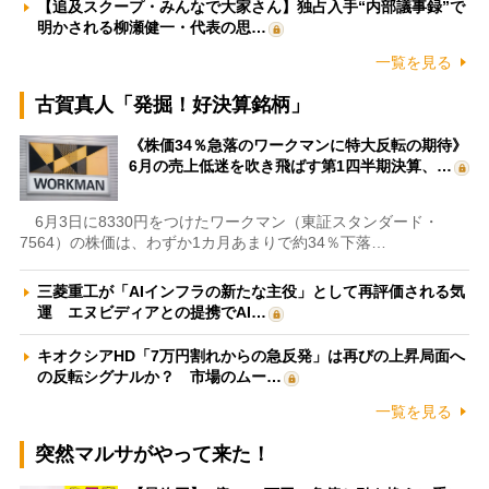
【追及スクープ・みんなで大家さん】独占入手“内部議事録”で
明かされる柳瀬健一・代表の思…
一覧を見る
古賀真人「発掘！好決算銘柄」
《株価34％急落のワークマンに特大反転の期待》
6月の売上低迷を吹き飛ばす第1四半期決算、…
6月3日に8330円をつけたワークマン（東証スタンダード・
7564）の株価は、わずか1カ月あまりで約34％下落…
三菱重工が「AIインフラの新たな主役」として再評価される気
運 エヌビディアとの提携でAI…
キオクシアHD「7万円割れからの急反発」は再びの上昇局面へ
の反転シグナルか？ 市場のムー…
一覧を見る
突然マルサがやって来た！