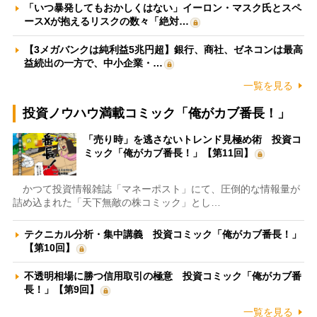
「いつ暴発してもおかしくはない」イーロン・マスク氏とスペ
ースXが抱えるリスクの数々「絶対…
【3メガバンクは純利益5兆円超】銀行、商社、ゼネコンは最高
益続出の一方で、中小企業・…
一覧を見る
投資ノウハウ満載コミック「俺がカブ番長！」
「売り時」を逃さないトレンド見極め術 投資コ
ミック「俺がカブ番長！」【第11回】
かつて投資情報雑誌「マネーポスト」にて、圧倒的な情報量が
詰め込まれた「天下無敵の株コミック」とし…
テクニカル分析・集中講義 投資コミック「俺がカブ番長！」
【第10回】
不透明相場に勝つ信用取引の極意 投資コミック「俺がカブ番
長！」【第9回】
一覧を見る