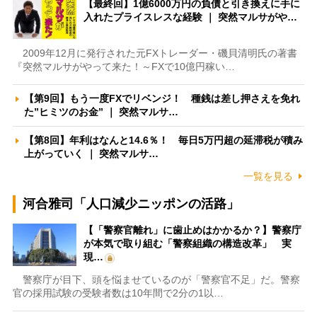
【最終回】1億6000万円の負債と引き換えに手に
入れたプライスレスな経験 ｜ 突然マルサがや…
2009年12月に発行された元FXトレーダー・磯貝清明氏の著書
『突然マルサがやって来た！～FXで10億円稼い…
【第9回】もう一度FXでリベンジ！ 種銭は差し押さえを免れ
た”ヒミツのお金” ｜ 突然マルサ…
【第8回】年利はなんと14.6％！ 毎日5万円超の延滞税が積み
上がっていく ｜ 突然マルサ…
一覧を見る
河合雅司「人口減少ニッポンの活路」
【「警察官離れ」に歯止めはかかるか？】警察庁
が本気で取り組む「警察組織の構造改革」 実
現…
警察庁が目下、頭を悩ませているのが「警察官不足」だ。警察
官の採用試験の受験者数は10年間で2分の1以…