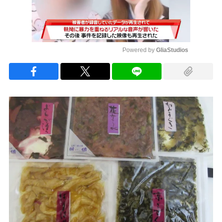
Powered by 
GliaStudios
Mute