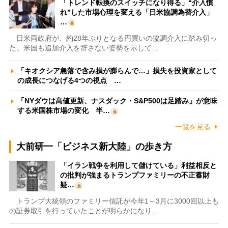
「トレンド転換のスイッチになり得る」“介入慣
れ”した市場心理を変える「日米協調為替介入」
…
日米両政府が、約28年ぶりとなる円買いの協調介入に踏み切っ
た。米国も追加介入を辞さない姿勢を示して…
「キオクシア急落で含み損が膨らんで…」損失を投資家として
の成長につなげる4つの視点 …
「NYダウは高値更新、ナスダック・S&P500は足踏み」が意味
する米国株市場の変化 半…
一覧を見る
大前研一「ビジネス新大陸」の歩き方
「イラン戦争を利用して儲けている」利益相反と
の批判が強まるトランプファミリーの不正蓄財
疑…
トランプ大統領のファミリー信託が今年1～3月に3000回以上も
の証券取引を行っていたことが明らかになり…