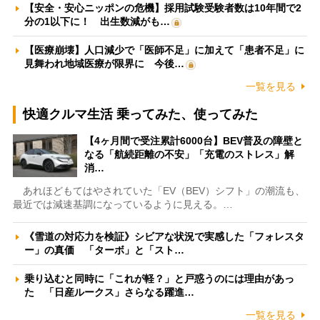
【安全・安心ニッポンの危機】採用試験受験者数は10年間で2
分の1以下に！ 出生数減がも…
【医療崩壊】人口減少で「医師不足」に加えて「患者不足」に
見舞われ地域医療が限界に 今後…
一覧を見る
快適クルマ生活 乗ってみた、使ってみた
【4ヶ月間で受注累計6000台】BEV普及の障壁と
なる「航続距離の不安」「充電のストレス」解
消…
あれほどもてはやされていた「EV（BEV）シフト」の潮流も、
最近では減速基調になっているように見える。…
《雪道の対応力を検証》シビアな状況で実感した「フォレスタ
ー」の真価 「ターボ」と「スト…
乗り込むと同時に「これが軽？」と戸惑うのには理由があっ
た 「日産ルークス」さらなる躍進…
一覧を見る