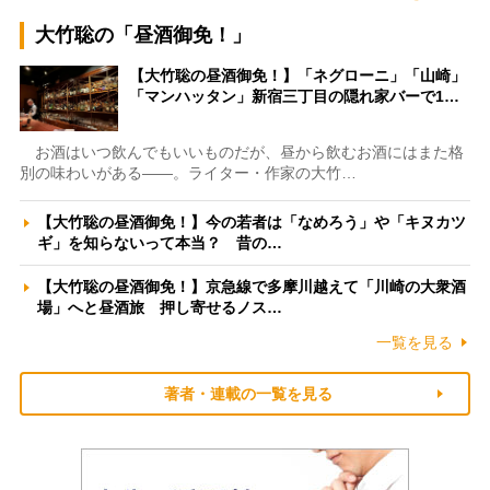
大竹聡の「昼酒御免！」
【大竹聡の昼酒御免！】「ネグローニ」「山崎」
「マンハッタン」新宿三丁目の隠れ家バーで1…
お酒はいつ飲んでもいいものだが、昼から飲むお酒にはまた格
別の味わいがある――。ライター・作家の大竹…
【大竹聡の昼酒御免！】今の若者は「なめろう」や「キヌカツ
ギ」を知らないって本当？ 昔の…
【大竹聡の昼酒御免！】京急線で多摩川越えて「川崎の大衆酒
場」へと昼酒旅 押し寄せるノス…
一覧を見る
著者・連載の一覧を見る