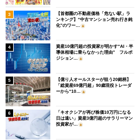
【首都圏の不動産価格「危ない駅」ラ
3
ンキング】“中古マンション売れ行き鈍
化”のワー…
資産10億円超の投資家が明かす“AI・半
4
導体相場に乗らなかった理由” フルポ
ジション…
【億り人オールスターが狙う20銘柄】
5
「総資産69億円超」90歳現役トレーダ
ーから“10…
「キオクシアが再び株価10万円になる
6
日は遠い」資産3億円超のサラリーマン
投資家が…