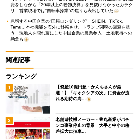
資をしながら「20年以上の粉飾決算」を見抜けなかったカラク
リ 営業現場では“自転車操業”の焦りも表出していた
急増する中国企業の“国籍ロンダリング” SHEIN、TikTok、
Temu…本社機能を海外に移転させ、トランプ関税の回避を狙
う 現地人を隠れ蓑にした中国企業の農業参入・土地取得への
懸念も
関連記事
ランキング
【資産10億円超・かんちさんが厳
1
選！】「キオクシアの次」に資金が流
れる期待の高…
老舗遊技機メーカー・豊丸産業がパチ
2
ンコ事業停止の背景 大手と中小の格
差拡大に拍車…