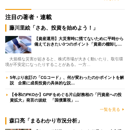
注目の著者・連載
藤川里絵「さあ、投資を始めよう！」
【資産運用】大災害時に慌てないために平時から
備えておきたい3つのポイント「資産の棚卸し…
大規模な災害が起きると、株式市場が大きく動いたり、取引環
境が不安定になったりすることがある。一方…
5年ぶり改訂の「CGコード」、何が変わったのかポイントを解
説 企業に成長投資の具体的な説…
【令和のPKOか】GPIFをめぐる片山財務相の「円資産への投
資拡大」発言の波紋 「国債重視」…
一覧を見る
森口亮「まるわかり市況分析」