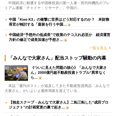
中国経済に精通する中国株投資の第一人者・田代尚機氏のプレ
ミアム連載「チャイナ・リサーチ」。中国の…
中国「Kimi K3」の衝撃に世界はどう対応するのか？ 米財務
長官が検討する「蒸留を行う中国…
中国経済“予想外の低成長”で政策のテコ入れ必至か 経済運営
方針の修正で成長加速が予想さ…
一覧を見る
「みんなで大家さん」配当ストップ騒動の内幕
《ついに見えた問題の核心》「みんなで大家さ
ん」2000億円超不動産投資トラブル“異常なく
ら…
本誌『週刊ポスト』が追及してきた不動産投資商品「みんなで
大家さん」がいよいよ最終局面を迎えている…
【独走スクープ・みんなで大家さん】二転三転した“成田プロ
ジェクト”の計画変更の裏で起き…