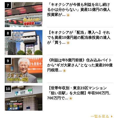
「キオクシアが今後も利益を出し続け
7
るかは分からない」資産11億円の個人
投資家が…
【キオクシアが「配当」導入へ】それ
8
でも資産10億円超の配当株投資の達人
が「買う…
《利益は年5億円前後》住み込みバイト
9
から“ギガ大家さん”となった資産200億
円税理…
【世帯年収別・東京23区マンション
10
「狙い目駅」を大公開】年収500万円、
700万円で…
一覧を見る