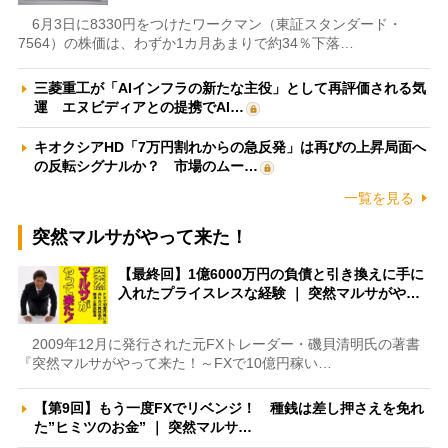
6月3日に8330円をつけたワークマン（東証スタンダード・
7564）の株価は、わずか1カ月あまりで約34％下落…
三菱重工が「AIインフラの新たな主役」として再評価される気
運 エヌビディアとの提携でAI…
キオクシアHD「7万円割れからの急反発」は再びの上昇局面へ
の反転シグナルか？ 市場のムー…
一覧を見る
突然マルサがやって来た！
【最終回】1億6000万円の負債と引き換えに手に
入れたプライスレスな経験 ｜ 突然マルサがや…
2009年12月に発行された元FXトレーダー・磯貝清明氏の著書
『突然マルサがやって来た！～FXで10億円稼い…
【第9回】もう一度FXでリベンジ！ 種銭は差し押さえを免れ
た”ヒミツのお金” ｜ 突然マルサ…