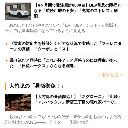
【4ヶ月間で受注累計6000台】BEV普及の障壁と
なる「航続距離の不安」「充電のストレス」解
消…
あれほどもてはやされていた「EV（BEV）シフト」の潮流も、
最近では減速基調になっているように見える。…
《雪道の対応力を検証》シビアな状況で実感した「フォレスタ
ー」の真価 「ターボ」と「スト…
乗り込むと同時に「これが軽？」と戸惑うのには理由があっ
た 「日産ルークス」さらなる躍進…
一覧を見る
大竹聡の「昼酒御免！」
【大竹聡の昼酒御免！】「ネグローニ」「山崎」
「マンハッタン」新宿三丁目の隠れ家バーで1…
お酒はいつ飲んでもいいものだが、昼から飲むお酒にはまた格
別の味わいがある――。ライター・作家の大竹…