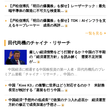
【戸松信博氏「明日の爆騰株」を探せ】レーザーテック：最先
端半導体の製造に不可欠な検査装…
【戸松信博氏「明日の爆騰株」を探せ】TDK：AIインフラを支
えるキープレーヤー 成長の再評…
一覧を見る
田代尚機のチャイナ・リサーチ
厳しい経済情勢をどう打開するか？中国の下半期
の「経済運営方針」を読み解く 需要不足対策
が…
中国経済に精通する中国株投資の第一人者・田代尚機氏のプレ
ミアム連載「チャイナ・リサーチ」。中国の…
中国「Kimi K3」の衝撃に世界はどう対応するのか？ 米財務
長官が検討する「蒸留を行う中国…
中国経済“予想外の低成長”で政策のテコ入れ必至か 経済運営
方針の修正で成長加速が予想さ…