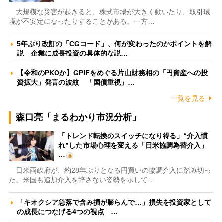
大規模な災害が起きると、株式市場が大きく動いたり、取引環
境が不安定になったりすることがある。一方…
5年ぶり改訂の「CGコード」、何が変わったのかポイントを解
説 企業に成長投資の具体的な説…
【令和のPKOか】GPIFをめぐる片山財務相の「円資産への投
資拡大」発言の波紋 「国債重視」…
一覧を見る
森口亮「まるわかり市況分析」
「トレンド転換のスイッチになり得る」“介入慣
れ”した市場心理を変える「日米協調為替介入」
…
日米両政府が、約28年ぶりとなる円買いの協調介入に踏み切っ
た。米国も追加介入を辞さない姿勢を示して…
「キオクシア急落で含み損が膨らんで…」損失を投資家として
の成長につなげる4つの視点 …