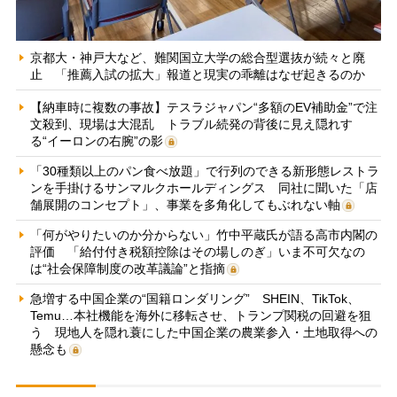
京都大・神戸大など、難関国立大学の総合型選抜が続々と廃
止 「推薦入試の拡大」報道と現実の乖離はなぜ起きるのか
【納車時に複数の事故】テスラジャパン“多額のEV補助金”で注
文殺到、現場は大混乱 トラブル続発の背後に見え隠れす
る“イーロンの右腕”の影
「30種類以上のパン食べ放題」で行列のできる新形態レストラ
ンを手掛けるサンマルクホールディングス 同社に聞いた「店
舗展開のコンセプト」、事業を多角化してもぶれない軸
「何がやりたいのか分からない」竹中平蔵氏が語る高市内閣の
評価 「給付付き税額控除はその場しのぎ」いま不可欠なの
は“社会保障制度の改革議論”と指摘
急増する中国企業の“国籍ロンダリング” SHEIN、TikTok、
Temu…本社機能を海外に移転させ、トランプ関税の回避を狙
う 現地人を隠れ蓑にした中国企業の農業参入・土地取得への
懸念も