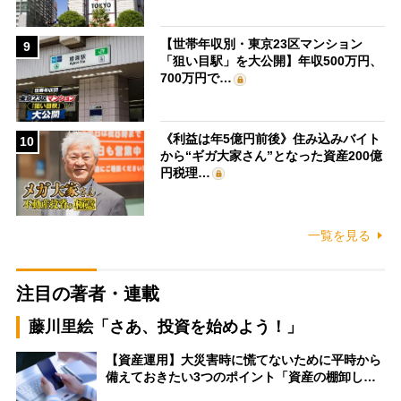
【世帯年収別・東京23区マンション
9
「狙い目駅」を大公開】年収500万円、
700万円で…
《利益は年5億円前後》住み込みバイト
10
から“ギガ大家さん”となった資産200億
円税理…
一覧を見る
注目の著者・連載
藤川里絵「さあ、投資を始めよう！」
【資産運用】大災害時に慌てないために平時から
備えておきたい3つのポイント「資産の棚卸し…