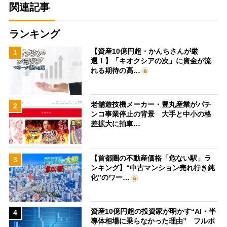
関連記事
ランキング
【資産10億円超・かんちさんが厳
1
選！】「キオクシアの次」に資金が流
れる期待の高…
老舗遊技機メーカー・豊丸産業がパチ
2
ンコ事業停止の背景 大手と中小の格
差拡大に拍車…
【首都圏の不動産価格「危ない駅」ラ
3
ンキング】“中古マンション売れ行き鈍
化”のワー…
資産10億円超の投資家が明かす“AI・半
4
導体相場に乗らなかった理由” フルポ