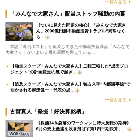
一覧を見る
「みんなで大家さん」配当ストップ騒動の内幕
《ついに見えた問題の核心》「みんなで大家さ
ん」2000億円超不動産投資トラブル“異常なく
ら…
本誌『週刊ポスト』が追及してきた不動産投資商品「みんなで
大家さん」がいよいよ最終局面を迎えている…
【独走スクープ・みんなで大家さん】二転三転した“成田プロ
ジェクト”の計画変更の裏で起き…
【追及スクープ・みんなで大家さん】独占入手“内部議事録”で
明かされる柳瀬健一・代表の思…
一覧を見る
古賀真人「発掘！好決算銘柄」
《株価34％急落のワークマンに特大反転の期待》
6月の売上低迷を吹き飛ばす第1四半期決算、…