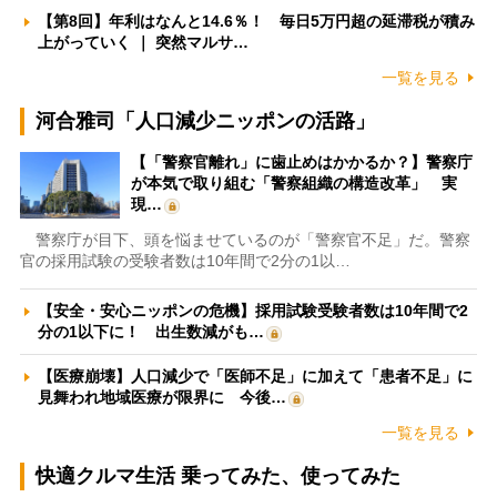
【第8回】年利はなんと14.6％！ 毎日5万円超の延滞税が積み
上がっていく ｜ 突然マルサ…
一覧を見る
河合雅司「人口減少ニッポンの活路」
【「警察官離れ」に歯止めはかかるか？】警察庁
が本気で取り組む「警察組織の構造改革」 実
現…
警察庁が目下、頭を悩ませているのが「警察官不足」だ。警察
官の採用試験の受験者数は10年間で2分の1以…
【安全・安心ニッポンの危機】採用試験受験者数は10年間で2
分の1以下に！ 出生数減がも…
【医療崩壊】人口減少で「医師不足」に加えて「患者不足」に
見舞われ地域医療が限界に 今後…
一覧を見る
快適クルマ生活 乗ってみた、使ってみた