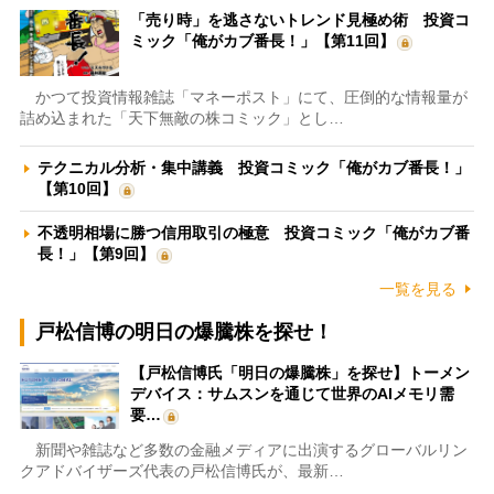
「売り時」を逃さないトレンド見極め術 投資コ
ミック「俺がカブ番長！」【第11回】
かつて投資情報雑誌「マネーポスト」にて、圧倒的な情報量が
詰め込まれた「天下無敵の株コミック」とし…
テクニカル分析・集中講義 投資コミック「俺がカブ番長！」
【第10回】
不透明相場に勝つ信用取引の極意 投資コミック「俺がカブ番
長！」【第9回】
一覧を見る
戸松信博の明日の爆騰株を探せ！
【戸松信博氏「明日の爆騰株」を探せ】トーメン
デバイス：サムスンを通じて世界のAIメモリ需
要…
新聞や雑誌など多数の金融メディアに出演するグローバルリン
クアドバイザーズ代表の戸松信博氏が、最新…