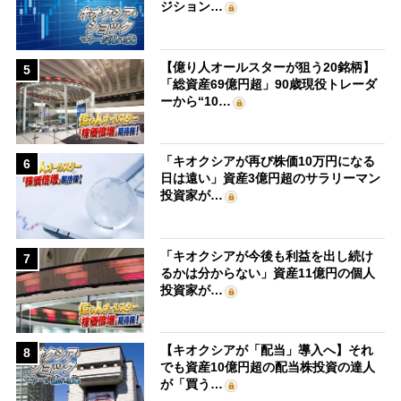
ジション…
【億り人オールスターが狙う20銘柄】
5
「総資産69億円超」90歳現役トレーダ
ーから“10…
「キオクシアが再び株価10万円になる
6
日は遠い」資産3億円超のサラリーマン
投資家が…
「キオクシアが今後も利益を出し続け
7
るかは分からない」資産11億円の個人
投資家が…
【キオクシアが「配当」導入へ】それ
8
でも資産10億円超の配当株投資の達人
が「買う…