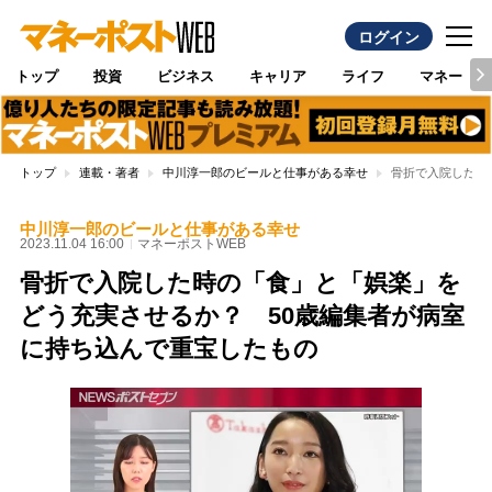
ログイン
トップ
投資
ビジネス
キャリア
ライフ
マネー
トップ
連載・著者
中川淳一郎のビールと仕事がある幸せ
骨折で入院した時
中川淳一郎のビールと仕事がある幸せ
2023.11.04 16:00
マネーポストWEB
骨折で入院した時の「食」と「娯楽」を
どう充実させるか？ 50歳編集者が病室
に持ち込んで重宝したもの