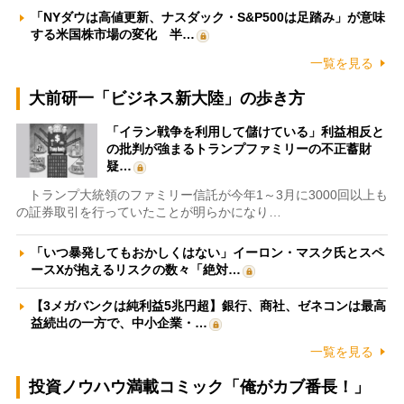
「NYダウは高値更新、ナスダック・S&P500は足踏み」が意味
する米国株市場の変化 半…
一覧を見る
大前研一「ビジネス新大陸」の歩き方
「イラン戦争を利用して儲けている」利益相反と
の批判が強まるトランプファミリーの不正蓄財
疑…
トランプ大統領のファミリー信託が今年1～3月に3000回以上も
の証券取引を行っていたことが明らかになり…
「いつ暴発してもおかしくはない」イーロン・マスク氏とスペ
ースXが抱えるリスクの数々「絶対…
【3メガバンクは純利益5兆円超】銀行、商社、ゼネコンは最高
益続出の一方で、中小企業・…
一覧を見る
投資ノウハウ満載コミック「俺がカブ番長！」