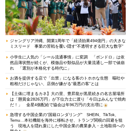
ジャングリア沖縄、開業1周年で「経済効果494億円」の大きな
ミスリード 事業の苦戦を覆い隠す“不透明すぎる巨大な数字”
小学生に人気の「シール流通事情」に変調 「ボンドロ」は依
然品薄状態が続くが、模倣品や類似品が大量流通し一部で値崩
れ 「選別が本格化する時代に」
お酒を提供する店で「出禁」になる客のトホホな生態 嘔吐や
粗相だけじゃない、店側が嫌がる“最悪の客”とは
【土俵に埋まるカネ】大の里、豊昇龍が黒星続きの名古屋場所
は「懸賞金2826万円」が下位力士に渡り「今日はみんなで焼肉
だ！」 金星4個配給で協会は年96万円の支出増に
急増する中国企業の“国籍ロンダリング” SHEIN、TikTok、
Temu…本社機能を海外に移転させ、トランプ関税の回避を狙
う 現地人を隠れ蓑にした中国企業の農業参入・土地取得への