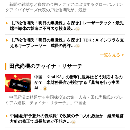
新聞や雑誌など多数の金融メディアに出演するグローバルリン
クアドバイザーズ代表の戸松信博氏が、最新…
【戸松信博氏「明日の爆騰株」を探せ】レーザーテック：最先
端半導体の製造に不可欠な検査装…
【戸松信博氏「明日の爆騰株」を探せ】TDK：AIインフラを支
えるキープレーヤー 成長の再評…
一覧を見る
田代尚機のチャイナ・リサーチ
中国「Kimi K3」の衝撃に世界はどう対応するの
か？ 米財務長官が検討する「蒸留を行う中国
AI…
中国経済に精通する中国株投資の第一人者・田代尚機氏のプレ
ミアム連載「チャイナ・リサーチ」。中国企…
中国経済“予想外の低成長”で政策のテコ入れ必至か 経済運営
方針の修正で成長加速が予想さ…