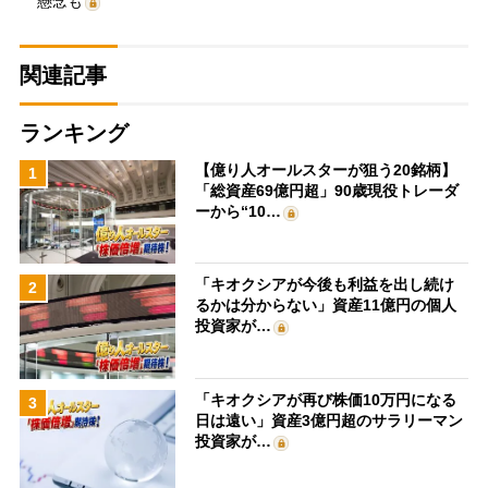
懸念も
関連記事
ランキング
【億り人オールスターが狙う20銘柄】
1
「総資産69億円超」90歳現役トレーダ
ーから“10…
「キオクシアが今後も利益を出し続け
2
るかは分からない」資産11億円の個人
投資家が…
「キオクシアが再び株価10万円になる
3
日は遠い」資産3億円超のサラリーマン
投資家が…