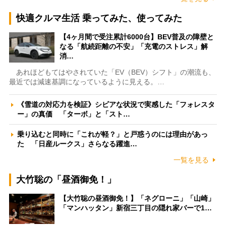
快適クルマ生活 乗ってみた、使ってみた
【4ヶ月間で受注累計6000台】BEV普及の障壁と
なる「航続距離の不安」「充電のストレス」解
消…
あれほどもてはやされていた「EV（BEV）シフト」の潮流も、
最近では減速基調になっているように見える。…
《雪道の対応力を検証》シビアな状況で実感した「フォレスタ
ー」の真価 「ターボ」と「スト…
乗り込むと同時に「これが軽？」と戸惑うのには理由があっ
た 「日産ルークス」さらなる躍進…
一覧を見る
大竹聡の「昼酒御免！」
【大竹聡の昼酒御免！】「ネグローニ」「山崎」
「マンハッタン」新宿三丁目の隠れ家バーで1…