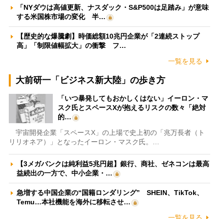
「NYダウは高値更新、ナスダック・S&P500は足踏み」が意味
する米国株市場の変化 半…
【歴史的な爆騰劇】時価総額10兆円企業が「2連続ストップ
高」「制限値幅拡大」の衝撃 フ…
一覧を見る
大前研一「ビジネス新大陸」の歩き方
「いつ暴発してもおかしくはない」イーロン・マ
スク氏とスペースXが抱えるリスクの数々「絶対
的…
宇宙開発企業「スペースX」の上場で史上初の「兆万長者（ト
リリオネア）」となったイーロン・マスク氏。…
【3メガバンクは純利益5兆円超】銀行、商社、ゼネコンは最高
益続出の一方で、中小企業・…
急増する中国企業の“国籍ロンダリング” SHEIN、TikTok、
Temu…本社機能を海外に移転させ…
一覧を見る