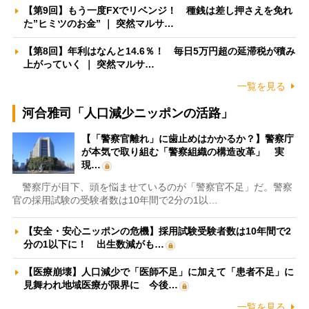
【第9回】もう一度FXでリベンジ！ 種銭は差し押さえを免れ
た”ヒミツのお金” ｜ 突然マルサ…
【第8回】年利はなんと14.6％！ 毎日5万円超の延滞税が積み
上がっていく ｜ 突然マルサ…
一覧を見る
河合雅司「人口減少ニッポンの活路」
【「警察官離れ」に歯止めはかかるか？】警察庁
が本気で取り組む「警察組織の構造改革」 実
現…
警察庁が目下、頭を悩ませているのが「警察官不足」だ。警察
官の採用試験の受験者数は10年間で2分の1以…
【安全・安心ニッポンの危機】採用試験受験者数は10年間で2
分の1以下に！ 出生数減がも…
【医療崩壊】人口減少で「医師不足」に加えて「患者不足」に
見舞われ地域医療が限界に 今後…
一覧を見る