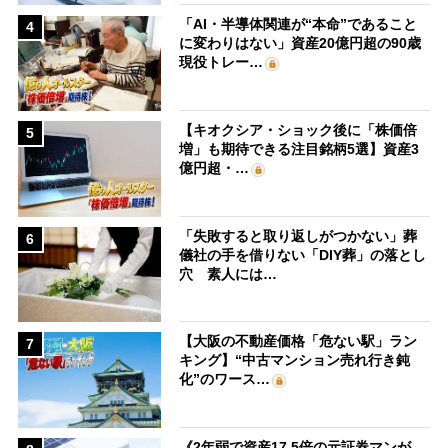
「AI・半導体関連が“本命”であること
4
に変わりはない」資産20億円超の90歳
現役トレー…
【キオクシア・ショック後に「株価倍
5
増」も期待できる注目銘柄5選】資産3
億円超・…
「失敗すると取り返しがつかない」葬
6
儀社の手を借りない「DIY葬」の落とし
穴 素人には…
【大阪の不動産価格「危ない駅」ラン
7
キング】“中古マンション売れ行き鈍
化”のワース…
《2年弱で資産17.5倍の元証券マンが