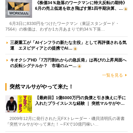
《株価34％急落のワークマンに特大反転の期待》
6月の売上低迷を吹き飛ばす第1四半期決算、…
6月3日に8330円をつけたワークマン（東証スタンダード・
7564）の株価は、わずか1カ月あまりで約34％下落…
三菱重工が「AIインフラの新たな主役」として再評価される気
運 エヌビディアとの提携でAI…
キオクシアHD「7万円割れからの急反発」は再びの上昇局面へ
の反転シグナルか？ 市場のムー…
一覧を見る
突然マルサがやって来た！
【最終回】1億6000万円の負債と引き換えに手に
入れたプライスレスな経験 ｜ 突然マルサがや…
2009年12月に発行された元FXトレーダー・磯貝清明氏の著書
『突然マルサがやって来た！～FXで10億円稼い…