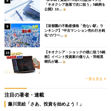
8
「キオクシア急落で次に狙う」5銘柄を
公開》10…
【首都圏の不動産価格「危ない駅」ラ
9
ンキング】“中古マンション売れ行き鈍
化”のワー…
【キオクシア・ショックの後に狙う5銘
10
柄】イベント投資家の億り人・羽根英
樹氏が厳…
一覧を見る
注目の著者・連載
藤川里絵「さあ、投資を始めよう！」