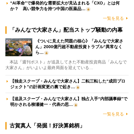
“AI革命”で爆発的な需要拡大が見込まれる「CXO」とは何
か？ 高い競争力を持つ中国の医薬品…
一覧を見る
「みんなで大家さん」配当ストップ騒動の内幕
《ついに見えた問題の核心》「みんなで大家さ
ん」2000億円超不動産投資トラブル“異常なく
ら…
本誌『週刊ポスト』が追及してきた不動産投資商品「みんなで
大家さん」がいよいよ最終局面を迎えている…
【独走スクープ・みんなで大家さん】二転三転した“成田プロ
ジェクト”の計画変更の裏で起き…
【追及スクープ・みんなで大家さん】独占入手“内部議事録”で
明かされる柳瀬健一・代表の思…
一覧を見る
古賀真人「発掘！好決算銘柄」