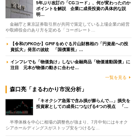
5年ぶり改訂の「CGコード」、何が変わったのか
ポイントを解説 企業に成長投資の具体的な説
明…
金融庁と東京証券取引所が共同で策定している上場企業の経営
や取締役会のあり方を定める「コーポレート…
【令和のPKOか】GPIFをめぐる片山財務相の「円資産への投
資拡大」発言の波紋 「国債重視」…
インフレでも「物価負け」しない金融商品「物価連動国債」に
注目 元本が物価の動きに合わせ…
一覧を見る
森口亮「まるわかり市況分析」
「キオクシア急落で含み損が膨らんで…」損失を
投資家としての成長につなげる4つの視点 「…
半導体株を中心に相場の調整色が強まり、7月中旬にはキオク
シアホールディングスがストップ安をつけるな…