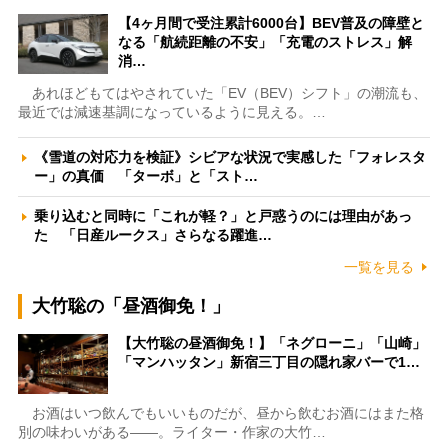
【4ヶ月間で受注累計6000台】BEV普及の障壁と
なる「航続距離の不安」「充電のストレス」解
消…
あれほどもてはやされていた「EV（BEV）シフト」の潮流も、
最近では減速基調になっているように見える。…
《雪道の対応力を検証》シビアな状況で実感した「フォレスタ
ー」の真価 「ターボ」と「スト…
乗り込むと同時に「これが軽？」と戸惑うのには理由があっ
た 「日産ルークス」さらなる躍進…
一覧を見る
大竹聡の「昼酒御免！」
【大竹聡の昼酒御免！】「ネグローニ」「山崎」
「マンハッタン」新宿三丁目の隠れ家バーで1…
お酒はいつ飲んでもいいものだが、昼から飲むお酒にはまた格
別の味わいがある――。ライター・作家の大竹…