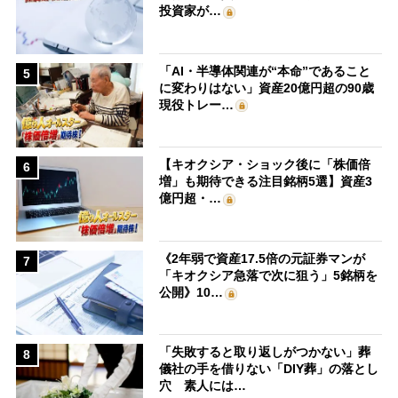
投資家が…
「AI・半導体関連が“本命”であること
5
に変わりはない」資産20億円超の90歳
現役トレー…
【キオクシア・ショック後に「株価倍
6
増」も期待できる注目銘柄5選】資産3
億円超・…
《2年弱で資産17.5倍の元証券マンが
7
「キオクシア急落で次に狙う」5銘柄を
公開》10…
「失敗すると取り返しがつかない」葬
8
儀社の手を借りない「DIY葬」の落とし
穴 素人には…