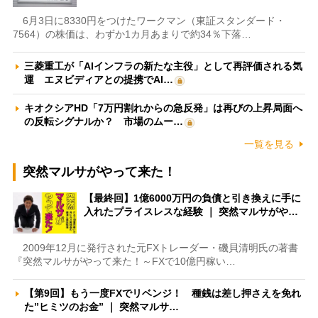
6月3日に8330円をつけたワークマン（東証スタンダード・
7564）の株価は、わずか1カ月あまりで約34％下落…
三菱重工が「AIインフラの新たな主役」として再評価される気
運 エヌビディアとの提携でAI…
キオクシアHD「7万円割れからの急反発」は再びの上昇局面へ
の反転シグナルか？ 市場のムー…
一覧を見る
突然マルサがやって来た！
【最終回】1億6000万円の負債と引き換えに手に
入れたプライスレスな経験 ｜ 突然マルサがや…
2009年12月に発行された元FXトレーダー・磯貝清明氏の著書
『突然マルサがやって来た！～FXで10億円稼い…
【第9回】もう一度FXでリベンジ！ 種銭は差し押さえを免れ
た”ヒミツのお金” ｜ 突然マルサ…