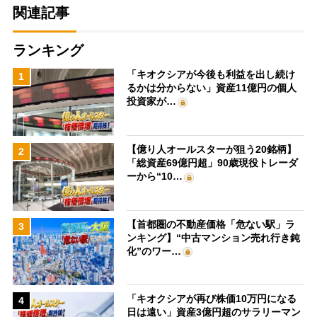
関連記事
ランキング
「キオクシアが今後も利益を出し続け
1
るかは分からない」資産11億円の個人
投資家が…
【億り人オールスターが狙う20銘柄】
2
「総資産69億円超」90歳現役トレーダ
ーから“10…
【首都圏の不動産価格「危ない駅」ラ
3
ンキング】“中古マンション売れ行き鈍
化”のワー…
「キオクシアが再び株価10万円になる
4
日は遠い」資産3億円超のサラリーマン