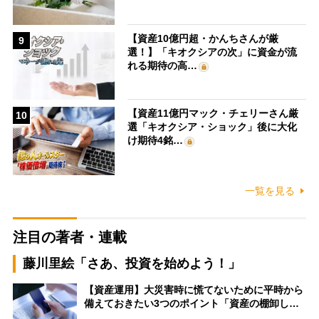
【資産10億円超・かんちさんが厳
9
選！】「キオクシアの次」に資金が流
れる期待の高…
【資産11億円マック・チェリーさん厳
10
選「キオクシア・ショック」後に大化
け期待4銘…
一覧を見る
注目の著者・連載
藤川里絵「さあ、投資を始めよう！」
【資産運用】大災害時に慌てないために平時から
備えておきたい3つのポイント「資産の棚卸し…