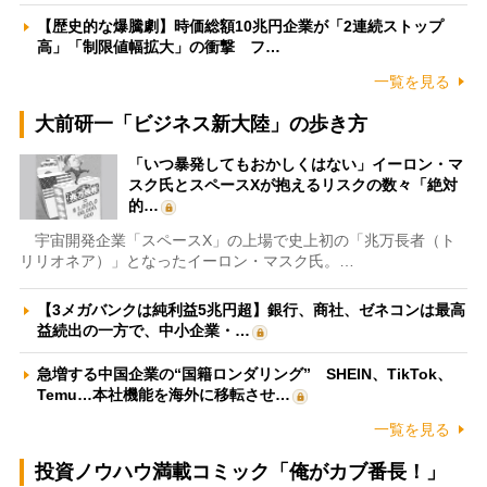
【歴史的な爆騰劇】時価総額10兆円企業が「2連続ストップ
高」「制限値幅拡大」の衝撃 フ…
一覧を見る
大前研一「ビジネス新大陸」の歩き方
「いつ暴発してもおかしくはない」イーロン・マ
スク氏とスペースXが抱えるリスクの数々「絶対
的…
宇宙開発企業「スペースX」の上場で史上初の「兆万長者（ト
リリオネア）」となったイーロン・マスク氏。…
【3メガバンクは純利益5兆円超】銀行、商社、ゼネコンは最高
益続出の一方で、中小企業・…
急増する中国企業の“国籍ロンダリング” SHEIN、TikTok、
Temu…本社機能を海外に移転させ…
一覧を見る
投資ノウハウ満載コミック「俺がカブ番長！」