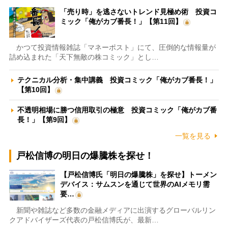
「売り時」を逃さないトレンド見極め術 投資コ
ミック「俺がカブ番長！」【第11回】
かつて投資情報雑誌「マネーポスト」にて、圧倒的な情報量が
詰め込まれた「天下無敵の株コミック」とし…
テクニカル分析・集中講義 投資コミック「俺がカブ番長！」
【第10回】
不透明相場に勝つ信用取引の極意 投資コミック「俺がカブ番
長！」【第9回】
一覧を見る
戸松信博の明日の爆騰株を探せ！
【戸松信博氏「明日の爆騰株」を探せ】トーメン
デバイス：サムスンを通じて世界のAIメモリ需
要…
新聞や雑誌など多数の金融メディアに出演するグローバルリン
クアドバイザーズ代表の戸松信博氏が、最新…