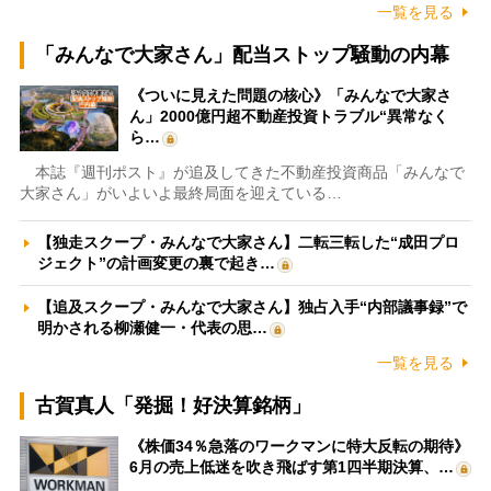
一覧を見る
「みんなで大家さん」配当ストップ騒動の内幕
《ついに見えた問題の核心》「みんなで大家さ
ん」2000億円超不動産投資トラブル“異常なく
ら…
本誌『週刊ポスト』が追及してきた不動産投資商品「みんなで
大家さん」がいよいよ最終局面を迎えている…
【独走スクープ・みんなで大家さん】二転三転した“成田プロ
ジェクト”の計画変更の裏で起き…
【追及スクープ・みんなで大家さん】独占入手“内部議事録”で
明かされる柳瀬健一・代表の思…
一覧を見る
古賀真人「発掘！好決算銘柄」
《株価34％急落のワークマンに特大反転の期待》
6月の売上低迷を吹き飛ばす第1四半期決算、…