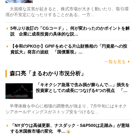
大規模な災害が起きると、株式市場が大きく動いたり、取引環
境が不安定になったりすることがある。一方…
5年ぶり改訂の「CGコード」、何が変わったのかポイントを解
説 企業に成長投資の具体的な説…
【令和のPKOか】GPIFをめぐる片山財務相の「円資産への投
資拡大」発言の波紋 「国債重視」…
一覧を見る
森口亮「まるわかり市況分析」
「キオクシア急落で含み損が膨らんで…」損失を
投資家としての成長につなげる4つの視点 「…
半導体株を中心に相場の調整色が強まり、7月中旬にはキオク
シアホールディングスがストップ安をつけるな…
「NYダウは高値更新、ナスダック・S&P500は足踏み」が意味
する米国株市場の変化 半…