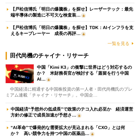
【戸松信博氏「明日の爆騰株」を探せ】レーザーテック：最先
端半導体の製造に不可欠な検査装…
【戸松信博氏「明日の爆騰株」を探せ】TDK：AIインフラを支
えるキープレーヤー 成長の再評…
一覧を見る
田代尚機のチャイナ・リサーチ
中国「Kimi K3」の衝撃に世界はどう対応するの
か？ 米財務長官が検討する「蒸留を行う中国
AI…
中国経済に精通する中国株投資の第一人者・田代尚機氏のプレ
ミアム連載「チャイナ・リサーチ」。中国企…
中国経済“予想外の低成長”で政策のテコ入れ必至か 経済運営
方針の修正で成長加速が予想さ…
“AI革命”で爆発的な需要拡大が見込まれる「CXO」とは何
か？ 高い競争力を持つ中国の医薬品…