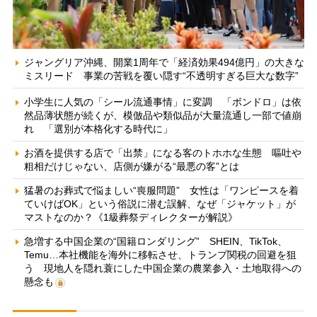
ジャングリア沖縄、開業1周年で「経済効果494億円」の大きな
ミスリード 事業の苦戦を覆い隠す“不透明すぎる巨大な数字”
小学生に人気の「シール流通事情」に変調 「ボンドロ」は依
然品薄状態が続くが、模倣品や類似品が大量流通し一部で値崩
れ 「選別が本格化する時代に」
お酒を提供する店で「出禁」になる客のトホホな生態 嘔吐や
粗相だけじゃない、店側が嫌がる“最悪の客”とは
猛暑のお葬式で悩ましい“喪服問題” 女性は「ワンピースを着
ていけばOK」という俗説に潜む誤解、なぜ「ジャケット」が
マストなのか？《1級葬祭ディレクターが解説》
急増する中国企業の“国籍ロンダリング” SHEIN、TikTok、
Temu…本社機能を海外に移転させ、トランプ関税の回避を狙
う 現地人を隠れ蓑にした中国企業の農業参入・土地取得への
懸念も