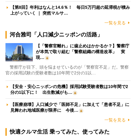
【第8回】年利はなんと14.6％！ 毎日5万円超の延滞税が積み
上がっていく ｜ 突然マルサ…
一覧を見る
河合雅司「人口減少ニッポンの活路」
【「警察官離れ」に歯止めはかかるか？】警察庁
が本気で取り組む「警察組織の構造改革」 実
現…
警察庁が目下、頭を悩ませているのが「警察官不足」だ。警察
官の採用試験の受験者数は10年間で2分の1以…
【安全・安心ニッポンの危機】採用試験受験者数は10年間で2
分の1以下に！ 出生数減がも…
【医療崩壊】人口減少で「医師不足」に加えて「患者不足」に
見舞われ地域医療が限界に 今後…
一覧を見る
快適クルマ生活 乗ってみた、使ってみた