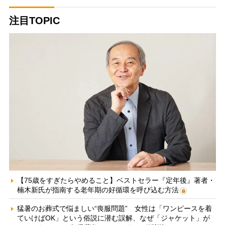
注目TOPIC
【75歳をすぎたらやめること】ベストセラー『定年後』著者・
楠木新氏が指南する老年期の好循環を呼び込む方法
猛暑のお葬式で悩ましい“喪服問題” 女性は「ワンピースを着
ていけばOK」という俗説に潜む誤解、なぜ「ジャケット」が