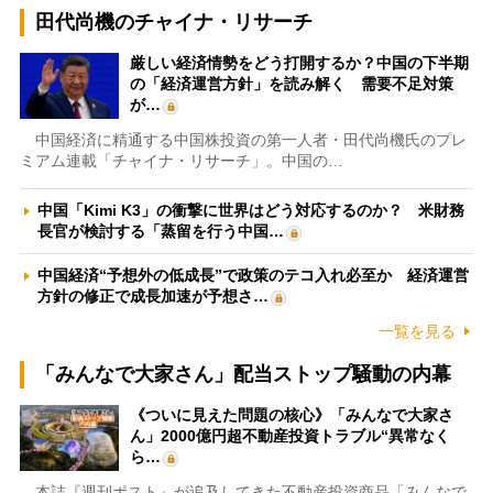
田代尚機のチャイナ・リサーチ
厳しい経済情勢をどう打開するか？中国の下半期
の「経済運営方針」を読み解く 需要不足対策
が…
中国経済に精通する中国株投資の第一人者・田代尚機氏のプレ
ミアム連載「チャイナ・リサーチ」。中国の…
中国「Kimi K3」の衝撃に世界はどう対応するのか？ 米財務
長官が検討する「蒸留を行う中国…
中国経済“予想外の低成長”で政策のテコ入れ必至か 経済運営
方針の修正で成長加速が予想さ…
一覧を見る
「みんなで大家さん」配当ストップ騒動の内幕
《ついに見えた問題の核心》「みんなで大家さ
ん」2000億円超不動産投資トラブル“異常なく
ら…
本誌『週刊ポスト』が追及してきた不動産投資商品「みんなで