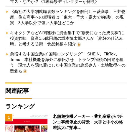
マストなのか？《1級葬祭ディレクターが解説》
《商社の大学別就職者数ランキングを解剖》三菱商事、三井物
産、住友商事への就職者は「東大・早大・慶大で約6割」の現
実 3大学以外で強い大学はどこか
キオクシアなどAI関連株に資金集中で“割安になった成長株”に
投資妙味 資産1.5億円超の坂本慎太郎さんが「絶好の仕込み
時」と考える防衛・食品銘柄を紹介
急増する中国企業の“国籍ロンダリング” SHEIN、TikTok、
Temu…本社機能を海外に移転させ、トランプ関税の回避を狙
う 現地人を隠れ蓑にした中国企業の農業参入・土地取得への
懸念も
関連記事
ランキング
老舗遊技機メーカー・豊丸産業がパチ
1
ンコ事業停止の背景 大手と中小の格
差拡大に拍車…