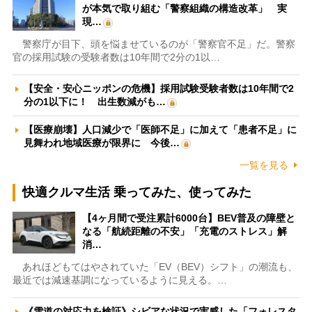
が本気で取り組む「警察組織の構造改革」 実
現…
警察庁が目下、頭を悩ませているのが「警察官不足」だ。警察
官の採用試験の受験者数は10年間で2分の1以…
【安全・安心ニッポンの危機】採用試験受験者数は10年間で2
分の1以下に！ 出生数減がも…
【医療崩壊】人口減少で「医師不足」に加えて「患者不足」に
見舞われ地域医療が限界に 今後…
一覧を見る
快適クルマ生活 乗ってみた、使ってみた
【4ヶ月間で受注累計6000台】BEV普及の障壁と
なる「航続距離の不安」「充電のストレス」解
消…
あれほどもてはやされていた「EV（BEV）シフト」の潮流も、
最近では減速基調になっているように見える。…
《雪道の対応力を検証》シビアな状況で実感した「フォレスタ