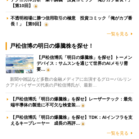
【第10回】
不透明相場に勝つ信用取引の極意 投資コミック「俺がカブ番
長！」【第9回】
一覧を見る
戸松信博の明日の爆騰株を探せ！
【戸松信博氏「明日の爆騰株」を探せ】トーメン
デバイス：サムスンを通じて世界のAIメモリ需
要…
新聞や雑誌など多数の金融メディアに出演するグローバルリン
クアドバイザーズ代表の戸松信博氏が、最新…
【戸松信博氏「明日の爆騰株」を探せ】レーザーテック：最先
端半導体の製造に不可欠な検査装…
【戸松信博氏「明日の爆騰株」を探せ】TDK：AIインフラを支
えるキープレーヤー 成長の再評…
一覧を見る