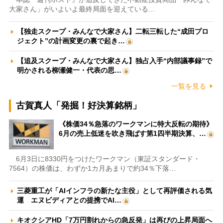
大家さん」がいよいよ最終局面を迎えている…
【独走スクープ・みんなで大家さん】二転三転した“成田プロ
ジェクト”の計画変更の裏で起き…
【追及スクープ・みんなで大家さん】独占入手“内部議事録”で
明かされる柳瀬健一・代表の思…
一覧を見る
古賀真人「発掘！好決算銘柄」
《株価34％急落のワークマンに特大反転の期待》
6月の売上低迷を吹き飛ばす第1四半期決算、…
6月3日に8330円をつけたワークマン（東証スタンダード・
7564）の株価は、わずか1カ月あまりで約34％下落…
三菱重工が「AIインフラの新たな主役」として再評価される気
運 エヌビディアとの提携でAI…
キオクシアHD「7万円割れからの急反発」は再びの上昇局面へ