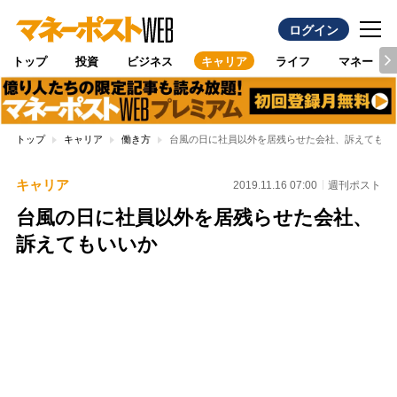
ログイン
トップ
投資
ビジネス
キャリア
ライフ
マネー
トップ
キャリア
働き方
台風の日に社員以外を居残らせた会社、訴えてもい
キャリア
2019.11.16 07:00
週刊ポスト
台風の日に社員以外を居残らせた会社、
訴えてもいいか
Loaded
:
100.00%
/
Unmute