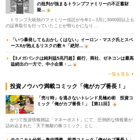
の批判が強まるトランプファミリーの不正蓄財
疑…
トランプ大統領のファミリー信託が今年1～3月に3000回以上も
の証券取引を行っていたことが明らかになり…
「いつ暴発してもおかしくはない」イーロン・マスク氏とスペ
ースXが抱えるリスクの数々「絶対…
【3メガバンクは純利益5兆円超】銀行、商社、ゼネコンは最高
益続出の一方で、中小企業・…
一覧を見る
投資ノウハウ満載コミック「俺がカブ番長！」
「売り時」を逃さないトレンド見極め術 投資コ
ミック「俺がカブ番長！」【第11回】
かつて投資情報雑誌「マネーポスト」にて、圧倒的な情報量が
詰め込まれた「天下無敵の株コミック」とし…
テクニカル分析・集中講義 投資コミック「俺がカブ番長！」