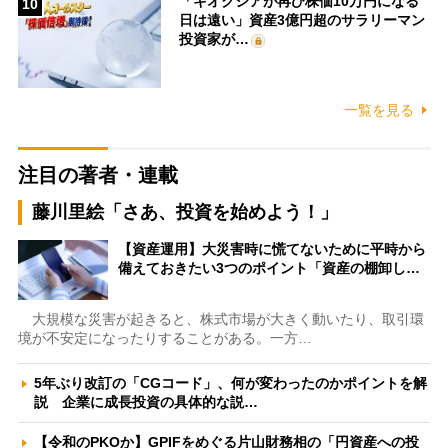
「キオクシアが再び株価10万円になる
10
日は遠い」資産3億円超のサラリーマン
投資家が…
一覧を見る
注目の著者・連載
藤川里絵「さあ、投資を始めよう！」
【資産運用】大災害時に慌てないために平時から
備えておきたい3つのポイント「資産の棚卸し…
大規模な災害が起きると、株式市場が大きく動いたり、取引環
境が不安定になったりすることがある。一方…
5年ぶり改訂の「CGコード」、何が変わったのかポイントを解
説 企業に成長投資の具体的な説…
【令和のPKOか】GPIFをめぐる片山財務相の「円資産への投