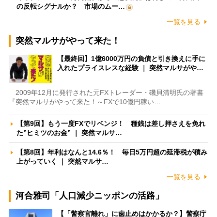
の反転シグナルか？ 市場のムー…
一覧を見る
突然マルサがやって来た！
【最終回】1億6000万円の負債と引き換えに手に
入れたプライスレスな経験 ｜ 突然マルサがや…
2009年12月に発行された元FXトレーダー・磯貝清明氏の著書
『突然マルサがやって来た！～FXで10億円稼い…
【第9回】もう一度FXでリベンジ！ 種銭は差し押さえを免れ
た”ヒミツのお金” ｜ 突然マルサ…
【第8回】年利はなんと14.6％！ 毎日5万円超の延滞税が積み
上がっていく ｜ 突然マルサ…
一覧を見る
河合雅司「人口減少ニッポンの活路」
【「警察官離れ」に歯止めはかかるか？】警察庁