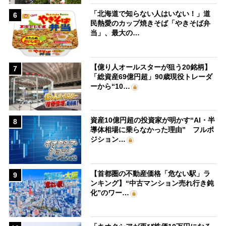
「北海道で知らない人はいない！」道
6
民熱愛のカップ焼きそば「やきそば弁
当」、最大の…
【億り人オールスターが狙う20銘柄】
7
「総資産69億円超」90歳現役トレーダ
ーから“10…
資産10億円超の投資家が明かす“AI・半
8
導体相場に乗らなかった理由” フルポ
ジション…
【首都圏の不動産価格「危ない駅」ラ
9
ンキング】“中古マンション売れ行き鈍
化”のワー…