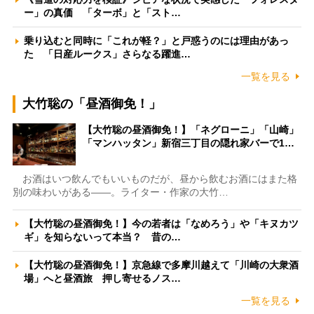
ー」の真価 「ターボ」と「スト…
乗り込むと同時に「これが軽？」と戸惑うのには理由があっ
た 「日産ルークス」さらなる躍進…
一覧を見る
大竹聡の「昼酒御免！」
【大竹聡の昼酒御免！】「ネグローニ」「山崎」
「マンハッタン」新宿三丁目の隠れ家バーで1…
お酒はいつ飲んでもいいものだが、昼から飲むお酒にはまた格
別の味わいがある――。ライター・作家の大竹…
【大竹聡の昼酒御免！】今の若者は「なめろう」や「キヌカツ
ギ」を知らないって本当？ 昔の…
【大竹聡の昼酒御免！】京急線で多摩川越えて「川崎の大衆酒
場」へと昼酒旅 押し寄せるノス…
一覧を見る