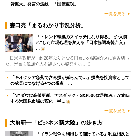
資拡大」発言の波紋 「国債重視」…
一覧を見る
森口亮「まるわかり市況分析」
「トレンド転換のスイッチになり得る」“介入慣
れ”した市場心理を変える「日米協調為替介入」
…
日米両政府が、約28年ぶりとなる円買いの協調介入に踏み切っ
た。米国も追加介入を辞さない姿勢を示して…
「キオクシア急落で含み損が膨らんで…」損失を投資家として
の成長につなげる4つの視点 …
「NYダウは高値更新、ナスダック・S&P500は足踏み」が意味
する米国株市場の変化 半…
一覧を見る
大前研一「ビジネス新大陸」の歩き方
「イラン戦争を利用して儲けている」利益相反と