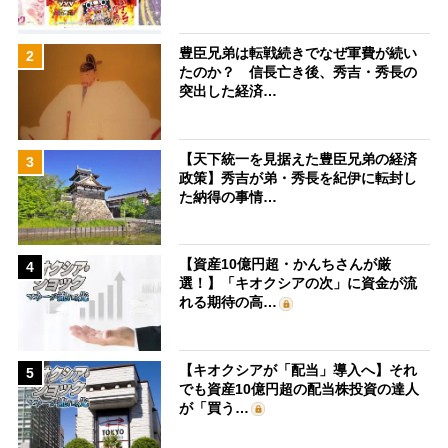
豊臣兄弟は転戦続きでなぜ軍費が続い
2
たのか？ 信長亡き後、秀吉・秀長の
突出した経済…
【天下統一を見据えた豊臣兄弟の経済
3
政策】秀吉が弟・秀長を紀伊に転封し
た納得の事情…
【資産10億円超・かんちさんが厳
4
選！】「キオクシアの次」に資金が流
れる期待の高…
【キオクシアが「配当」導入へ】それ
5
でも資産10億円超の配当株投資の達人
が「買う…