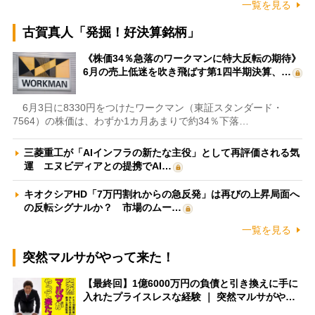
一覧を見る
古賀真人「発掘！好決算銘柄」
《株価34％急落のワークマンに特大反転の期待》
6月の売上低迷を吹き飛ばす第1四半期決算、…
6月3日に8330円をつけたワークマン（東証スタンダード・
7564）の株価は、わずか1カ月あまりで約34％下落…
三菱重工が「AIインフラの新たな主役」として再評価される気
運 エヌビディアとの提携でAI…
キオクシアHD「7万円割れからの急反発」は再びの上昇局面へ
の反転シグナルか？ 市場のムー…
一覧を見る
突然マルサがやって来た！
【最終回】1億6000万円の負債と引き換えに手に
入れたプライスレスな経験 ｜ 突然マルサがや…