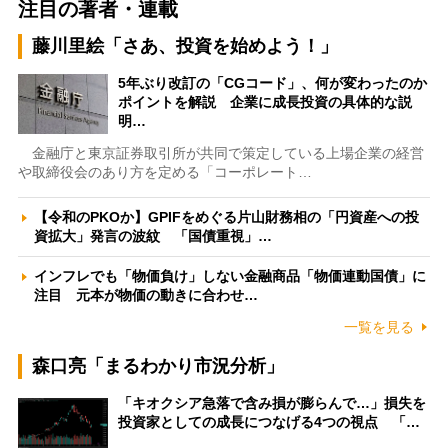
注目の著者・連載
藤川里絵「さあ、投資を始めよう！」
5年ぶり改訂の「CGコード」、何が変わったのか
ポイントを解説 企業に成長投資の具体的な説
明…
金融庁と東京証券取引所が共同で策定している上場企業の経営
や取締役会のあり方を定める「コーポレート…
【令和のPKOか】GPIFをめぐる片山財務相の「円資産への投
資拡大」発言の波紋 「国債重視」…
インフレでも「物価負け」しない金融商品「物価連動国債」に
注目 元本が物価の動きに合わせ…
一覧を見る
森口亮「まるわかり市況分析」
「キオクシア急落で含み損が膨らんで…」損失を
投資家としての成長につなげる4つの視点 「…