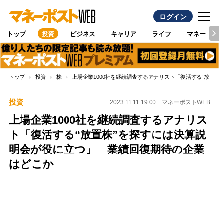
ログイン
トップ
投資
ビジネス
キャリア
ライフ
マネー
トップ
投資
株
上場企業1000社を継続調査するアナリスト「復活する“放
投資
2023.11.11 19:00
マネーポストWEB
上場企業1000社を継続調査するアナリス
ト「復活する“放置株”を探すには決算説
明会が役に立つ」 業績回復期待の企業
はどこか
Loaded
:
100.00%
/
Unmute