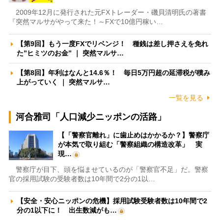
2009年12月に発行された元FXトレーダー・磯貝清明氏の著書
『突然マルサがやって来た！～FXで10億円稼い…
【第9回】もう一度FXでリベンジ！ 種銭は差し押さえを免れ
た”ヒミツのお金” ｜ 突然マルサ…
【第8回】年利はなんと14.6％！ 毎日5万円超の延滞税が積み
上がっていく ｜ 突然マルサ…
一覧を見る
河合雅司「人口減少ニッポンの活路」
【「警察官離れ」に歯止めはかかるか？】警察庁
が本気で取り組む「警察組織の構造改革」 実
現…
警察庁が目下、頭を悩ませているのが「警察官不足」だ。警察
官の採用試験の受験者数は10年間で2分の1以…
【安全・安心ニッポンの危機】採用試験受験者数は10年間で2
分の1以下に！ 出生数減がも…