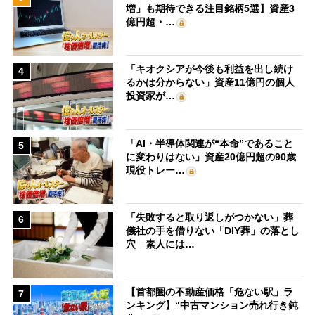
増」も期待できる注目銘柄5選】資産3
億円超・…
「キオクシアが今後も利益を出し続け
4
るかは分からない」資産11億円の個人
投資家が…
「AI・半導体関連が“本命”であること
5
に変わりはない」資産20億円超の90歳
現役トレー…
「失敗すると取り返しがつかない」葬
6
儀社の手を借りない「DIY葬」の落とし
穴 素人には…
【首都圏の不動産価格「危ない駅」ラ
7
ンキング】“中古マンション売れ行き鈍