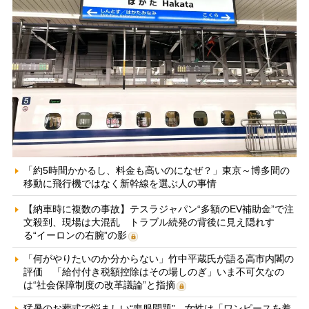
「約5時間かかるし、料金も高いのになぜ？」東京～博多間の
移動に飛行機ではなく新幹線を選ぶ人の事情
【納車時に複数の事故】テスラジャパン“多額のEV補助金”で注
文殺到、現場は大混乱 トラブル続発の背後に見え隠れす
る“イーロンの右腕”の影
「何がやりたいのか分からない」竹中平蔵氏が語る高市内閣の
評価 「給付付き税額控除はその場しのぎ」いま不可欠なの
は“社会保障制度の改革議論”と指摘
猛暑のお葬式で悩ましい“喪服問題” 女性は「ワンピースを着