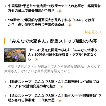
中国経済“予想外の低成長”で政策のテコ入れ必至か 経済運営
方針の修正で成長加速が予想さ…
“AI革命”で爆発的な需要拡大が見込まれる「CXO」とは何
か？ 高い競争力を持つ中国の医薬品…
一覧を見る
「みんなで大家さん」配当ストップ騒動の内幕
《ついに見えた問題の核心》「みんなで大家さ
ん」2000億円超不動産投資トラブル“異常なく
ら…
本誌『週刊ポスト』が追及してきた不動産投資商品「みんなで
大家さん」がいよいよ最終局面を迎えている…
【独走スクープ・みんなで大家さん】二転三転した“成田プロ
ジェクト”の計画変更の裏で起き…
【追及スクープ・みんなで大家さん】独占入手“内部議事録”で
明かされる柳瀬健一・代表の思…