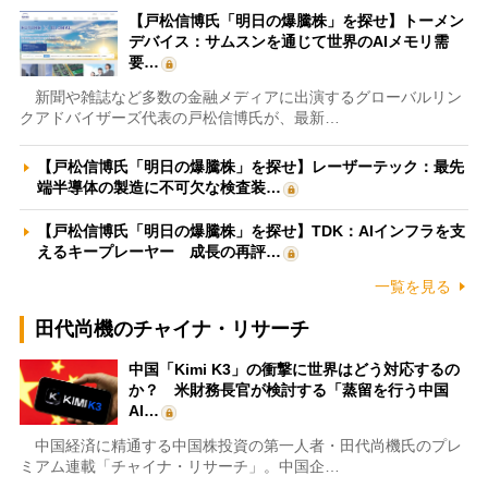
【戸松信博氏「明日の爆騰株」を探せ】トーメン
デバイス：サムスンを通じて世界のAIメモリ需
要…
新聞や雑誌など多数の金融メディアに出演するグローバルリン
クアドバイザーズ代表の戸松信博氏が、最新…
【戸松信博氏「明日の爆騰株」を探せ】レーザーテック：最先
端半導体の製造に不可欠な検査装…
【戸松信博氏「明日の爆騰株」を探せ】TDK：AIインフラを支
えるキープレーヤー 成長の再評…
一覧を見る
田代尚機のチャイナ・リサーチ
中国「Kimi K3」の衝撃に世界はどう対応するの
か？ 米財務長官が検討する「蒸留を行う中国
AI…
中国経済に精通する中国株投資の第一人者・田代尚機氏のプレ
ミアム連載「チャイナ・リサーチ」。中国企…