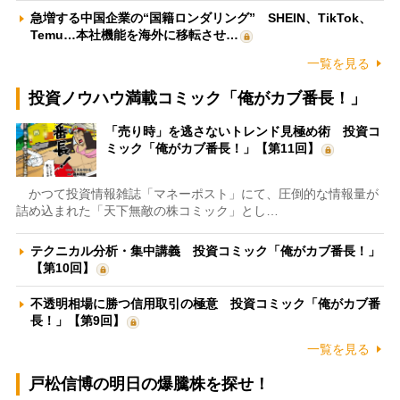
急増する中国企業の“国籍ロンダリング” SHEIN、TikTok、
Temu…本社機能を海外に移転させ…
一覧を見る
投資ノウハウ満載コミック「俺がカブ番長！」
「売り時」を逃さないトレンド見極め術 投資コ
ミック「俺がカブ番長！」【第11回】
かつて投資情報雑誌「マネーポスト」にて、圧倒的な情報量が
詰め込まれた「天下無敵の株コミック」とし…
テクニカル分析・集中講義 投資コミック「俺がカブ番長！」
【第10回】
不透明相場に勝つ信用取引の極意 投資コミック「俺がカブ番
長！」【第9回】
一覧を見る
戸松信博の明日の爆騰株を探せ！