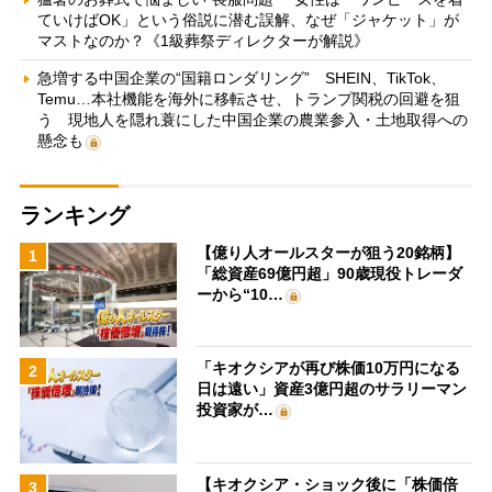
ていけばOK」という俗説に潜む誤解、なぜ「ジャケット」が
マストなのか？《1級葬祭ディレクターが解説》
急増する中国企業の“国籍ロンダリング” SHEIN、TikTok、
Temu…本社機能を海外に移転させ、トランプ関税の回避を狙
う 現地人を隠れ蓑にした中国企業の農業参入・土地取得への
懸念も
ランキング
【億り人オールスターが狙う20銘柄】
1
「総資産69億円超」90歳現役トレーダ
ーから“10…
「キオクシアが再び株価10万円になる
2
日は遠い」資産3億円超のサラリーマン
投資家が…
【キオクシア・ショック後に「株価倍
3