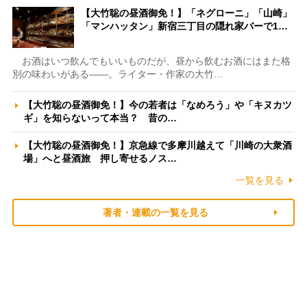
【大竹聡の昼酒御免！】「ネグローニ」「山崎」
「マンハッタン」新宿三丁目の隠れ家バーで1…
お酒はいつ飲んでもいいものだが、昼から飲むお酒にはまた格
別の味わいがある――。ライター・作家の大竹…
【大竹聡の昼酒御免！】今の若者は「なめろう」や「キヌカツ
ギ」を知らないって本当？ 昔の…
【大竹聡の昼酒御免！】京急線で多摩川越えて「川崎の大衆酒
場」へと昼酒旅 押し寄せるノス…
一覧を見る
著者・連載の一覧を見る