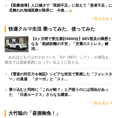
【医療崩壊】人口減少で「医師不足」に加えて「患者不足」に
見舞われ地域医療が限界に 今後…
一覧を見る
快適クルマ生活 乗ってみた、使ってみた
【4ヶ月間で受注累計6000台】BEV普及の障壁と
なる「航続距離の不安」「充電のストレス」解
消…
あれほどもてはやされていた「EV（BEV）シフト」の潮流も、
最近では減速基調になっているように見える。…
《雪道の対応力を検証》シビアな状況で実感した「フォレスタ
ー」の真価 「ターボ」と「スト…
乗り込むと同時に「これが軽？」と戸惑うのには理由があっ
た 「日産ルークス」さらなる躍進…
一覧を見る
大竹聡の「昼酒御免！」