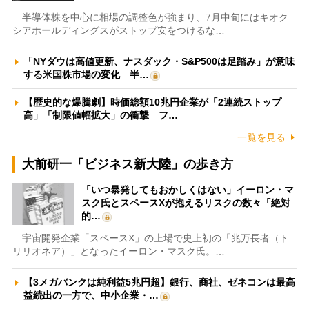
半導体株を中心に相場の調整色が強まり、7月中旬にはキオク
シアホールディングスがストップ安をつけるな…
「NYダウは高値更新、ナスダック・S&P500は足踏み」が意味
する米国株市場の変化 半…
【歴史的な爆騰劇】時価総額10兆円企業が「2連続ストップ
高」「制限値幅拡大」の衝撃 フ…
一覧を見る
大前研一「ビジネス新大陸」の歩き方
「いつ暴発してもおかしくはない」イーロン・マ
スク氏とスペースXが抱えるリスクの数々「絶対
的…
宇宙開発企業「スペースX」の上場で史上初の「兆万長者（ト
リリオネア）」となったイーロン・マスク氏。…
【3メガバンクは純利益5兆円超】銀行、商社、ゼネコンは最高
益続出の一方で、中小企業・…