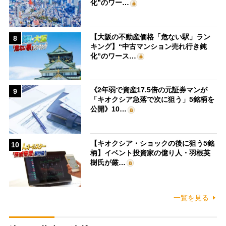
化”のワー…
【大阪の不動産価格「危ない駅」ラン
8
キング】“中古マンション売れ行き鈍
化”のワース…
《2年弱で資産17.5倍の元証券マンが
9
「キオクシア急落で次に狙う」5銘柄を
公開》10…
【キオクシア・ショックの後に狙う5銘
10
柄】イベント投資家の億り人・羽根英
樹氏が厳…
一覧を見る