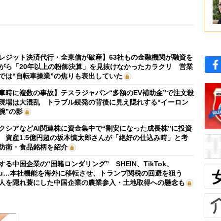
レジット決済代行・全東信が破産】63社もの金融機関が融資を
がら「20年以上の粉飾決算」を見抜けなかったカラクリ 営業
では“自転車操業”の焦りも表出していた
車時に複数の事故】テスラジャパン“多額のEV補助金”で注文殺
現場は大混乱 トラブル続発の背後に見え隠れする“イーロン
腕”の影
クシアなどAI関連株に資金集中で“割安になった成長株”に投資
 資産1.5億円超の坂本慎太郎さんが「絶好の仕込み時」と考
防衛・食品銘柄を紹介
する中国企業の“国籍ロンダリング” SHEIN、TikTok、
mu…本社機能を海外に移転させ、トランプ関税の回避を狙う
人を隠れ蓑にした中国企業の農業参入・土地取得への懸念も