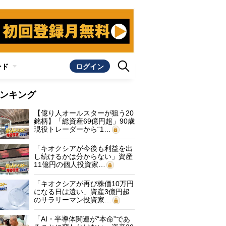
ンド
ログイン
ンキング
【億り人オールスターが狙う20
銘柄】「総資産69億円超」90歳
現役トレーダーから“1…
「キオクシアが今後も利益を出
し続けるかは分からない」資産
11億円の個人投資家…
「キオクシアが再び株価10万円
になる日は遠い」資産3億円超
のサラリーマン投資家…
「AI・半導体関連が“本命”であ