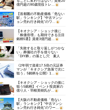
ることに変わりはない」資産20
億円超の90歳現役トレ…
【首都圏の不動産価格「危ない
駅」ランキング】“中古マンシ
ョン売れ行き鈍化”のワ…
【キオクシア・ショック後に
「株価倍増」も期待できる注目
銘柄5選】資産3億円超…
「失敗すると取り返しがつかな
い」葬儀社の手を借りない
「DIY葬」の落とし穴 素人
に…
《2年弱で資産17.5倍の元証券
マンが「キオクシア急落で次に
狙う」5銘柄を公開》1…
【キオクシア・ショックの後に
狙う5銘柄】イベント投資家の
億り人・羽根英樹氏が…
【大阪の不動産価格「危ない
駅」ランキング】“中古マンシ
ョン売れ行き鈍化”のワー…