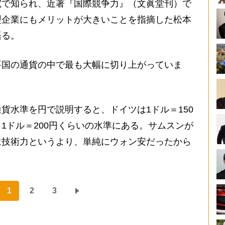
で知られ、近著『国際競争力』（文眞堂刊）で
型企業にもメリットが大きいことを指摘した松本
語る。
要国の通貨の中で最も大幅に切り上がっていま
水準を円で説明すると、ドイツは1ドル＝150
1ドル＝200円くらいの水準にある。サムスンが
は技術力というより、単純にウォン安だったから
1
2
3