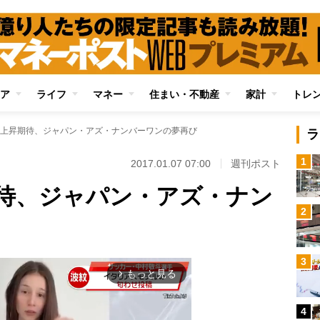
ア
ライフ
マネー
住まい・不動産
家計
トレ
上昇期待、ジャパン・アズ・ナンバーワンの夢再び
ラ
1
2017.01.07 07:00
週刊ポスト
待、ジャパン・アズ・ナン
2
3
もっと見る
arrow_forward_ios
4