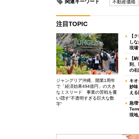
関連キーワード
不動産価格
注目TOPIC
【ク
しな
現場
【納
到、
の右
ジャングリア沖縄、開業1周年
キオ
で「経済効果494億円」の大き
妙味
なミスリード 事業の苦戦を覆
える
い隠す“不透明すぎる巨大な数
急増
字”
Te
現地