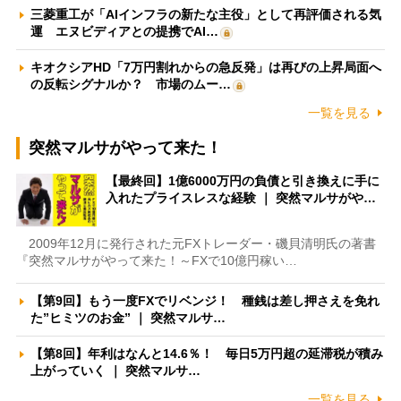
三菱重工が「AIインフラの新たな主役」として再評価される気
運 エヌビディアとの提携でAI…
キオクシアHD「7万円割れからの急反発」は再びの上昇局面へ
の反転シグナルか？ 市場のムー…
一覧を見る
突然マルサがやって来た！
【最終回】1億6000万円の負債と引き換えに手に
入れたプライスレスな経験 ｜ 突然マルサがや…
2009年12月に発行された元FXトレーダー・磯貝清明氏の著書
『突然マルサがやって来た！～FXで10億円稼い…
【第9回】もう一度FXでリベンジ！ 種銭は差し押さえを免れ
た”ヒミツのお金” ｜ 突然マルサ…
【第8回】年利はなんと14.6％！ 毎日5万円超の延滞税が積み
上がっていく ｜ 突然マルサ…
一覧を見る