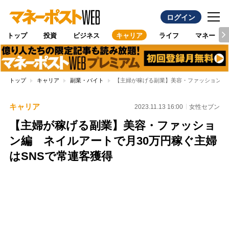
ログイン
トップ
投資
ビジネス
キャリア
ライフ
マネー
トップ
キャリア
副業・バイト
【主婦が稼げる副業】美容・ファッション編 
キャリア
2023.11.13 16:00
女性セブン
【主婦が稼げる副業】美容・ファッショ
ン編 ネイルアートで月30万円稼ぐ主婦
はSNSで常連客獲得
Loaded
:
100.00%
/
Unmute