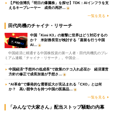
【戸松信博氏「明日の爆騰株」を探せ】TDK：AIインフラを支
えるキープレーヤー 成長の再評…
一覧を見る
田代尚機のチャイナ・リサーチ
中国「Kimi K3」の衝撃に世界はどう対応するの
か？ 米財務長官が検討する「蒸留を行う中国
AI…
中国経済に精通する中国株投資の第一人者・田代尚機氏のプレ
ミアム連載「チャイナ・リサーチ」。中国企…
中国経済“予想外の低成長”で政策のテコ入れ必至か 経済運営
方針の修正で成長加速が予想さ…
“AI革命”で爆発的な需要拡大が見込まれる「CXO」とは何
か？ 高い競争力を持つ中国の医薬品…
一覧を見る
「みんなで大家さん」配当ストップ騒動の内幕