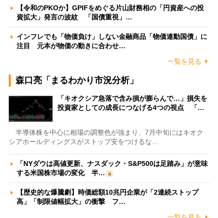
【令和のPKOか】GPIFをめぐる片山財務相の「円資産への投
資拡大」発言の波紋 「国債重視」…
インフレでも「物価負け」しない金融商品「物価連動国債」に
注目 元本が物価の動きに合わせ…
一覧を見る
森口亮「まるわかり市況分析」
「キオクシア急落で含み損が膨らんで…」損失を
投資家としての成長につなげる4つの視点 「…
半導体株を中心に相場の調整色が強まり、7月中旬にはキオク
シアホールディングスがストップ安をつけるな…
「NYダウは高値更新、ナスダック・S&P500は足踏み」が意味
する米国株市場の変化 半…
【歴史的な爆騰劇】時価総額10兆円企業が「2連続ストップ
高」「制限値幅拡大」の衝撃 フ…
一覧を見る