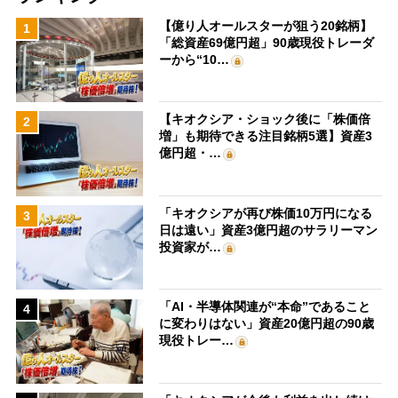
【億り人オールスターが狙う20銘柄】
1
「総資産69億円超」90歳現役トレーダ
ーから“10…
【キオクシア・ショック後に「株価倍
2
増」も期待できる注目銘柄5選】資産3
億円超・…
「キオクシアが再び株価10万円になる
3
日は遠い」資産3億円超のサラリーマン
投資家が…
「AI・半導体関連が“本命”であること
4
に変わりはない」資産20億円超の90歳
現役トレー…