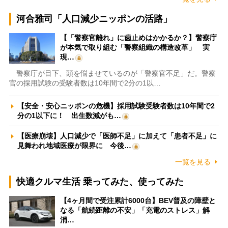
河合雅司「人口減少ニッポンの活路」
【「警察官離れ」に歯止めはかかるか？】警察庁
が本気で取り組む「警察組織の構造改革」 実
現…
警察庁が目下、頭を悩ませているのが「警察官不足」だ。警察
官の採用試験の受験者数は10年間で2分の1以…
【安全・安心ニッポンの危機】採用試験受験者数は10年間で2
分の1以下に！ 出生数減がも…
【医療崩壊】人口減少で「医師不足」に加えて「患者不足」に
見舞われ地域医療が限界に 今後…
一覧を見る
快適クルマ生活 乗ってみた、使ってみた
【4ヶ月間で受注累計6000台】BEV普及の障壁と
なる「航続距離の不安」「充電のストレス」解
消…