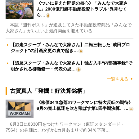
《ついに見えた問題の核心》「みんなで大家さ
ん」2000億円超不動産投資トラブル“異常なく
ら…
本誌『週刊ポスト』が追及してきた不動産投資商品「みんなで
大家さん」がいよいよ最終局面を迎えている…
【独走スクープ・みんなで大家さん】二転三転した“成田プロ
ジェクト”の計画変更の裏で起き…
【追及スクープ・みんなで大家さん】独占入手“内部議事録”で
明かされる柳瀬健一・代表の思…
一覧を見る
古賀真人「発掘！好決算銘柄」
《株価34％急落のワークマンに特大反転の期待》
6月の売上低迷を吹き飛ばす第1四半期決算、…
6月3日に8330円をつけたワークマン（東証スタンダード・
7564）の株価は、わずか1カ月あまりで約34％下落…