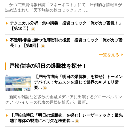
かつて投資情報雑誌「マネーポスト」にて、圧倒的な情報量が
詰め込まれた「天下無敵の株コミック」とし…
テクニカル分析・集中講義 投資コミック「俺がカブ番長！」
【第10回】
不透明相場に勝つ信用取引の極意 投資コミック「俺がカブ番
長！」【第9回】
一覧を見る
戸松信博の明日の爆騰株を探せ！
【戸松信博氏「明日の爆騰株」を探せ】トーメン
デバイス：サムスンを通じて世界のAIメモリ需
要…
新聞や雑誌など多数の金融メディアに出演するグローバルリン
クアドバイザーズ代表の戸松信博氏が、最新…
【戸松信博氏「明日の爆騰株」を探せ】レーザーテック：最先
端半導体の製造に不可欠な検査装…