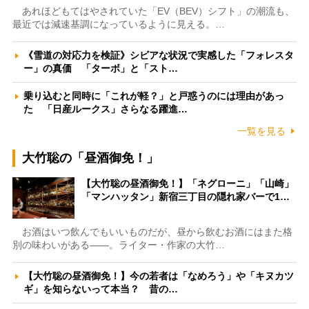
あれほどもてはやされていた「EV（BEV）シフト」の潮流も、
最近では減速基調になっているように見える。…
《雪道の対応力を検証》シビアな状況で実感した「フォレスタ
ー」の真価 「ターボ」と「スト…
乗り込むと同時に「これが軽？」と戸惑うのには理由があっ
た 「日産ルークス」さらなる躍進…
一覧を見る
大竹聡の「昼酒御免！」
【大竹聡の昼酒御免！】「ネグローニ」「山崎」
「マンハッタン」新宿三丁目の隠れ家バーで1…
お酒はいつ飲んでもいいものだが、昼から飲むお酒にはまた格
別の味わいがある――。ライター・作家の大竹…
【大竹聡の昼酒御免！】今の若者は「なめろう」や「キヌカツ
ギ」を知らないって本当？ 昔の…