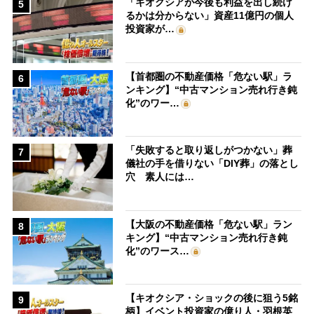
「キオクシアが今後も利益を出し続け
5
るかは分からない」資産11億円の個人
投資家が…
【首都圏の不動産価格「危ない駅」ラ
6
ンキング】“中古マンション売れ行き鈍
化”のワー…
「失敗すると取り返しがつかない」葬
7
儀社の手を借りない「DIY葬」の落とし
穴 素人には…
【大阪の不動産価格「危ない駅」ラン
8
キング】“中古マンション売れ行き鈍
化”のワース…
【キオクシア・ショックの後に狙う5銘
9
柄】イベント投資家の億り人・羽根英