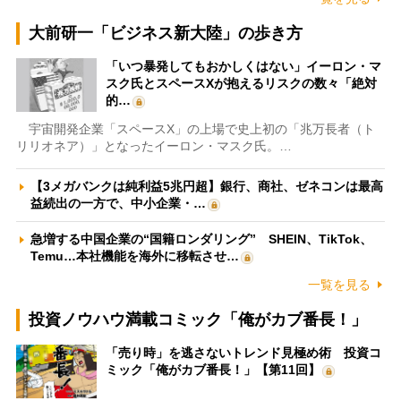
大前研一「ビジネス新大陸」の歩き方
「いつ暴発してもおかしくはない」イーロン・マ
スク氏とスペースXが抱えるリスクの数々「絶対
的…
宇宙開発企業「スペースX」の上場で史上初の「兆万長者（ト
リリオネア）」となったイーロン・マスク氏。…
【3メガバンクは純利益5兆円超】銀行、商社、ゼネコンは最高
益続出の一方で、中小企業・…
急増する中国企業の“国籍ロンダリング” SHEIN、TikTok、
Temu…本社機能を海外に移転させ…
一覧を見る
投資ノウハウ満載コミック「俺がカブ番長！」
「売り時」を逃さないトレンド見極め術 投資コ
ミック「俺がカブ番長！」【第11回】