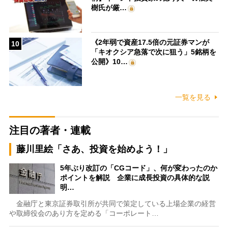
樹氏が厳…
《2年弱で資産17.5倍の元証券マンが
10
「キオクシア急落で次に狙う」5銘柄を
公開》10…
一覧を見る
注目の著者・連載
藤川里絵「さあ、投資を始めよう！」
5年ぶり改訂の「CGコード」、何が変わったのか
ポイントを解説 企業に成長投資の具体的な説
明…
金融庁と東京証券取引所が共同で策定している上場企業の経営
や取締役会のあり方を定める「コーポレート…