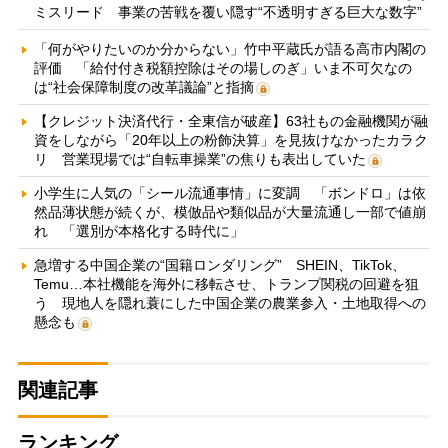
ミスリード 事業の苦戦を覆い隠す“不透明すぎる巨大な数字”
「何がやりたいのか分からない」竹中平蔵氏が語る高市内閣の
評価 「給付付き税額控除はその場しのぎ」いま不可欠なの
は“社会保障制度の改革議論”と指摘
【クレジット決済代行・全東信が破産】63社もの金融機関が融
資をしながら「20年以上の粉飾決算」を見抜けなかったカラク
リ 営業現場では“自転車操業”の焦りも表出していた
小学生に人気の「シール流通事情」に変調 「ボンドロ」は依
然品薄状態が続くが、模倣品や類似品が大量流通し一部で値崩
れ 「選別が本格化する時代に」
急増する中国企業の“国籍ロンダリング” SHEIN、TikTok、
Temu…本社機能を海外に移転させ、トランプ関税の回避を狙
う 現地人を隠れ蓑にした中国企業の農業参入・土地取得への
懸念も
関連記事
ランキング