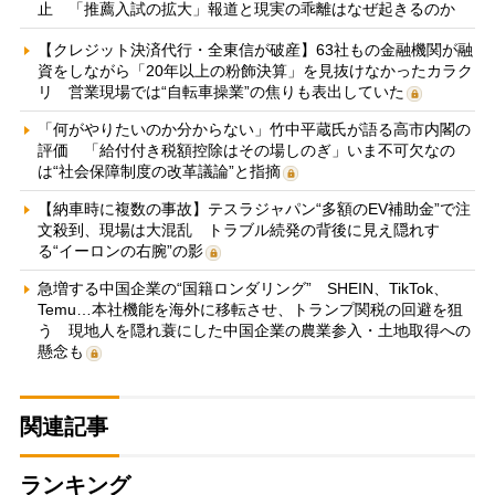
止 「推薦入試の拡大」報道と現実の乖離はなぜ起きるのか
【クレジット決済代行・全東信が破産】63社もの金融機関が融
資をしながら「20年以上の粉飾決算」を見抜けなかったカラク
リ 営業現場では“自転車操業”の焦りも表出していた
「何がやりたいのか分からない」竹中平蔵氏が語る高市内閣の
評価 「給付付き税額控除はその場しのぎ」いま不可欠なの
は“社会保障制度の改革議論”と指摘
【納車時に複数の事故】テスラジャパン“多額のEV補助金”で注
文殺到、現場は大混乱 トラブル続発の背後に見え隠れす
る“イーロンの右腕”の影
急増する中国企業の“国籍ロンダリング” SHEIN、TikTok、
Temu…本社機能を海外に移転させ、トランプ関税の回避を狙
う 現地人を隠れ蓑にした中国企業の農業参入・土地取得への
懸念も
関連記事
ランキング