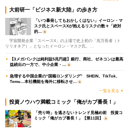
大前研一「ビジネス新大陸」の歩き方
「いつ暴発してもおかしくはない」イーロン・マ
スク氏とスペースXが抱えるリスクの数々「絶対
的…
宇宙開発企業「スペースX」の上場で史上初の「兆万長者（ト
リリオネア）」となったイーロン・マスク氏。…
【3メガバンクは純利益5兆円超】銀行、商社、ゼネコンは最高
益続出の一方で、中小企業・…
急増する中国企業の“国籍ロンダリング” SHEIN、TikTok、
Temu…本社機能を海外に移転させ…
一覧を見る
投資ノウハウ満載コミック「俺がカブ番長！」
「売り時」を逃さないトレンド見極め術 投資コ
ミック「俺がカブ番長！」【第11回】