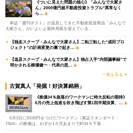
《ついに見えた問題の核心》「みんなで大家さ
ん」2000億円超不動産投資トラブル“異常なく
ら…
本誌『週刊ポスト』が追及してきた不動産投資商品「みんなで
大家さん」がいよいよ最終局面を迎えている…
【独走スクープ・みんなで大家さん】二転三転した“成田プロ
ジェクト”の計画変更の裏で起き…
【追及スクープ・みんなで大家さん】独占入手“内部議事録”で
明かされる柳瀬健一・代表の思…
一覧を見る
古賀真人「発掘！好決算銘柄」
《株価34％急落のワークマンに特大反転の期待》
6月の売上低迷を吹き飛ばす第1四半期決算、…
6月3日に8330円をつけたワークマン（東証スタンダード・
7564）の株価は、わずか1カ月あまりで約34％下落…