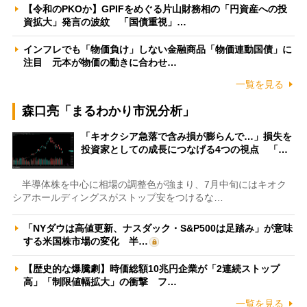
【令和のPKOか】GPIFをめぐる片山財務相の「円資産への投
資拡大」発言の波紋 「国債重視」…
インフレでも「物価負け」しない金融商品「物価連動国債」に
注目 元本が物価の動きに合わせ…
一覧を見る
森口亮「まるわかり市況分析」
「キオクシア急落で含み損が膨らんで…」損失を
投資家としての成長につなげる4つの視点 「…
半導体株を中心に相場の調整色が強まり、7月中旬にはキオク
シアホールディングスがストップ安をつけるな…
「NYダウは高値更新、ナスダック・S&P500は足踏み」が意味
する米国株市場の変化 半…
【歴史的な爆騰劇】時価総額10兆円企業が「2連続ストップ
高」「制限値幅拡大」の衝撃 フ…
一覧を見る