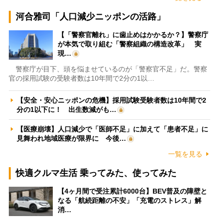
河合雅司「人口減少ニッポンの活路」
【「警察官離れ」に歯止めはかかるか？】警察庁
が本気で取り組む「警察組織の構造改革」 実
現…
警察庁が目下、頭を悩ませているのが「警察官不足」だ。警察
官の採用試験の受験者数は10年間で2分の1以…
【安全・安心ニッポンの危機】採用試験受験者数は10年間で2
分の1以下に！ 出生数減がも…
【医療崩壊】人口減少で「医師不足」に加えて「患者不足」に
見舞われ地域医療が限界に 今後…
一覧を見る
快適クルマ生活 乗ってみた、使ってみた
【4ヶ月間で受注累計6000台】BEV普及の障壁と
なる「航続距離の不安」「充電のストレス」解
消…