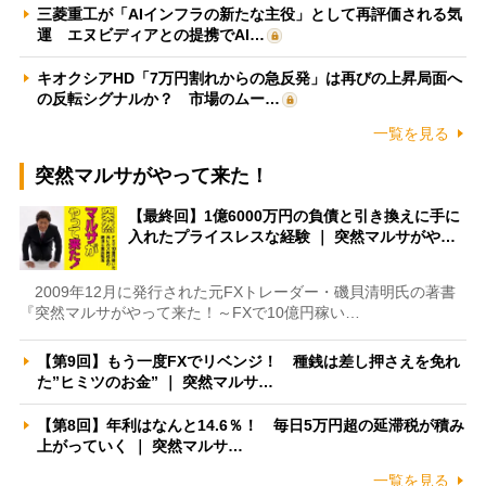
三菱重工が「AIインフラの新たな主役」として再評価される気
運 エヌビディアとの提携でAI…
キオクシアHD「7万円割れからの急反発」は再びの上昇局面へ
の反転シグナルか？ 市場のムー…
一覧を見る
突然マルサがやって来た！
【最終回】1億6000万円の負債と引き換えに手に
入れたプライスレスな経験 ｜ 突然マルサがや…
2009年12月に発行された元FXトレーダー・磯貝清明氏の著書
『突然マルサがやって来た！～FXで10億円稼い…
【第9回】もう一度FXでリベンジ！ 種銭は差し押さえを免れ
た”ヒミツのお金” ｜ 突然マルサ…
【第8回】年利はなんと14.6％！ 毎日5万円超の延滞税が積み
上がっていく ｜ 突然マルサ…
一覧を見る