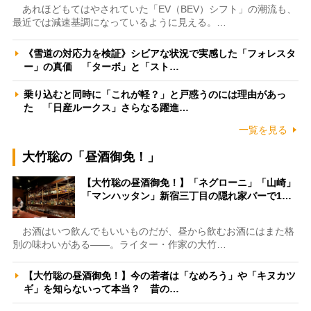
あれほどもてはやされていた「EV（BEV）シフト」の潮流も、
最近では減速基調になっているように見える。…
《雪道の対応力を検証》シビアな状況で実感した「フォレスタ
ー」の真価 「ターボ」と「スト…
乗り込むと同時に「これが軽？」と戸惑うのには理由があっ
た 「日産ルークス」さらなる躍進…
一覧を見る
大竹聡の「昼酒御免！」
【大竹聡の昼酒御免！】「ネグローニ」「山崎」
「マンハッタン」新宿三丁目の隠れ家バーで1…
お酒はいつ飲んでもいいものだが、昼から飲むお酒にはまた格
別の味わいがある――。ライター・作家の大竹…
【大竹聡の昼酒御免！】今の若者は「なめろう」や「キヌカツ
ギ」を知らないって本当？ 昔の…