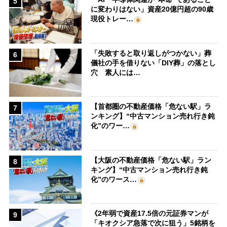
5
に変わりはない」資産20億円超の90歳
現役トレー…
「失敗すると取り返しがつかない」葬
6
儀社の手を借りない「DIY葬」の落とし
穴 素人には…
【首都圏の不動産価格「危ない駅」ラ
7
ンキング】“中古マンション売れ行き鈍
化”のワー…
【大阪の不動産価格「危ない駅」ラン
8
キング】“中古マンション売れ行き鈍
化”のワース…
《2年弱で資産17.5倍の元証券マンが
9
「キオクシア急落で次に狙う」5銘柄を