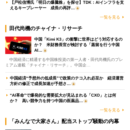
【戸松信博氏「明日の爆騰株」を探せ】TDK：AIインフラを支
えるキープレーヤー 成長の再評…
一覧を見る
田代尚機のチャイナ・リサーチ
中国「Kimi K3」の衝撃に世界はどう対応するの
か？ 米財務長官が検討する「蒸留を行う中国
AI…
中国経済に精通する中国株投資の第一人者・田代尚機氏のプレ
ミアム連載「チャイナ・リサーチ」。中国企…
中国経済“予想外の低成長”で政策のテコ入れ必至か 経済運営
方針の修正で成長加速が予想さ…
“AI革命”で爆発的な需要拡大が見込まれる「CXO」とは何
か？ 高い競争力を持つ中国の医薬品…
一覧を見る
「みんなで大家さん」配当ストップ騒動の内幕