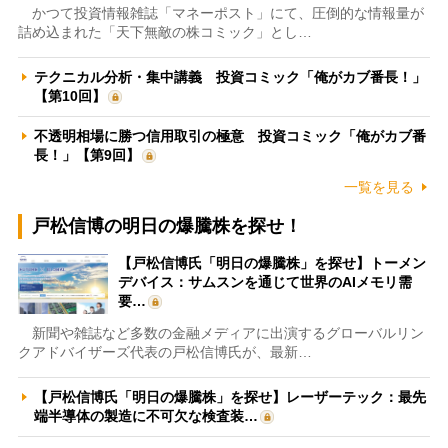
かつて投資情報雑誌「マネーポスト」にて、圧倒的な情報量が
詰め込まれた「天下無敵の株コミック」とし…
テクニカル分析・集中講義 投資コミック「俺がカブ番長！」
【第10回】
不透明相場に勝つ信用取引の極意 投資コミック「俺がカブ番
長！」【第9回】
一覧を見る
戸松信博の明日の爆騰株を探せ！
【戸松信博氏「明日の爆騰株」を探せ】トーメン
デバイス：サムスンを通じて世界のAIメモリ需
要…
新聞や雑誌など多数の金融メディアに出演するグローバルリン
クアドバイザーズ代表の戸松信博氏が、最新…
【戸松信博氏「明日の爆騰株」を探せ】レーザーテック：最先
端半導体の製造に不可欠な検査装…