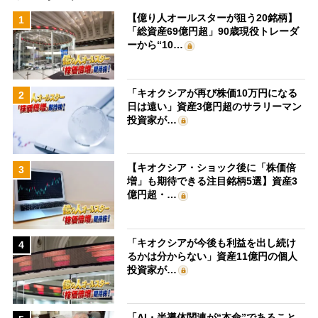
【億り人オールスターが狙う20銘柄】
1
「総資産69億円超」90歳現役トレーダ
ーから“10…
「キオクシアが再び株価10万円になる
2
日は遠い」資産3億円超のサラリーマン
投資家が…
【キオクシア・ショック後に「株価倍
3
増」も期待できる注目銘柄5選】資産3
億円超・…
「キオクシアが今後も利益を出し続け
4
るかは分からない」資産11億円の個人
投資家が…
「AI・半導体関連が“本命”であること