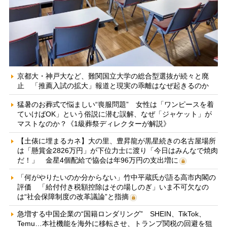
京都大・神戸大など、難関国立大学の総合型選抜が続々と廃
止 「推薦入試の拡大」報道と現実の乖離はなぜ起きるのか
猛暑のお葬式で悩ましい“喪服問題” 女性は「ワンピースを着
ていけばOK」という俗説に潜む誤解、なぜ「ジャケット」が
マストなのか？《1級葬祭ディレクターが解説》
【土俵に埋まるカネ】大の里、豊昇龍が黒星続きの名古屋場所
は「懸賞金2826万円」が下位力士に渡り「今日はみんなで焼肉
だ！」 金星4個配給で協会は年96万円の支出増に
「何がやりたいのか分からない」竹中平蔵氏が語る高市内閣の
評価 「給付付き税額控除はその場しのぎ」いま不可欠なの
は“社会保障制度の改革議論”と指摘
急増する中国企業の“国籍ロンダリング” SHEIN、TikTok、
Temu…本社機能を海外に移転させ、トランプ関税の回避を狙