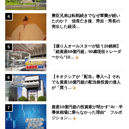
豊臣兄弟は転戦続きでなぜ軍費が続い
4
たのか？ 信長亡き後、秀吉・秀長の
突出した経済…
【億り人オールスターが狙う20銘柄】
5
「総資産69億円超」90歳現役トレーダ
ーから“10…
【キオクシアが「配当」導入へ】それ
6
でも資産10億円超の配当株投資の達人
が「買う…
資産10億円超の投資家が明かす“AI・半
7
導体相場に乗らなかった理由” フルポ
ジション…