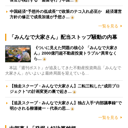
長官が検討する「蒸留を行う中国…
中国経済“予想外の低成長”で政策のテコ入れ必至か 経済運営
方針の修正で成長加速が予想さ…
一覧を見る
「みんなで大家さん」配当ストップ騒動の内幕
《ついに見えた問題の核心》「みんなで大家さ
ん」2000億円超不動産投資トラブル“異常なく
ら…
本誌『週刊ポスト』が追及してきた不動産投資商品「みんなで
大家さん」がいよいよ最終局面を迎えている…
【独走スクープ・みんなで大家さん】二転三転した“成田プロ
ジェクト”の計画変更の裏で起き…
【追及スクープ・みんなで大家さん】独占入手“内部議事録”で
明かされる柳瀬健一・代表の思…
一覧を見る