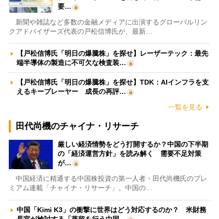
要…
新聞や雑誌など多数の金融メディアに出演するグローバルリン
クアドバイザーズ代表の戸松信博氏が、最新…
【戸松信博氏「明日の爆騰株」を探せ】レーザーテック：最先
端半導体の製造に不可欠な検査装…
【戸松信博氏「明日の爆騰株」を探せ】TDK：AIインフラを支
えるキープレーヤー 成長の再評…
一覧を見る
田代尚機のチャイナ・リサーチ
厳しい経済情勢をどう打開するか？中国の下半期
の「経済運営方針」を読み解く 需要不足対策
が…
中国経済に精通する中国株投資の第一人者・田代尚機氏のプレ
ミアム連載「チャイナ・リサーチ」。中国の…
中国「Kimi K3」の衝撃に世界はどう対応するのか？ 米財務