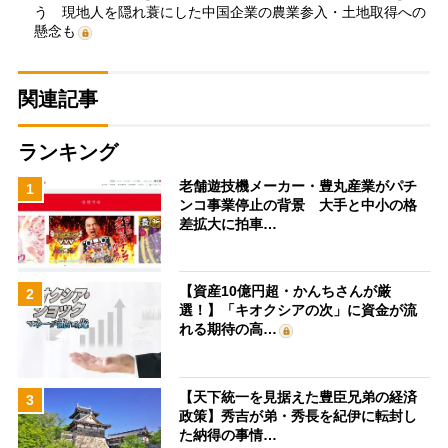
う 現地人を隠れ蓑にした中国企業の農業参入・土地取得への
懸念も
関連記事
ランキング
老舗遊技機メーカー・豊丸産業がパチ
1
ンコ事業停止の背景 大手と中小の格
差拡大に拍車…
【資産10億円超・かんちさんが厳
2
選！】「キオクシアの次」に資金が流
れる期待の高…
【天下統一を見据えた豊臣兄弟の経済
3
政策】秀吉が弟・秀長を紀伊に転封し
た納得の事情…