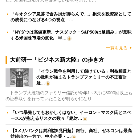
た。米国も追加介入を辞さない姿勢を示して…
「キオクシア急落で含み損が膨らんで…」損失を投資家として
の成長につなげる4つの視点 …
「NYダウは高値更新、ナスダック・S&P500は足踏み」が意味
する米国株市場の変化 半…
一覧を見る
大前研一「ビジネス新大陸」の歩き方
「イラン戦争を利用して儲けている」利益相反と
の批判が強まるトランプファミリーの不正蓄財
疑…
トランプ大統領のファミリー信託が今年1～3月に3000回以上も
の証券取引を行っていたことが明らかになり…
「いつ暴発してもおかしくはない」イーロン・マスク氏とスペ
ースXが抱えるリスクの数々「絶対…
【3メガバンクは純利益5兆円超】銀行、商社、ゼネコンは最高
益続出の一方で、中小企業・…