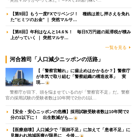
『突然マルサがやって来た！～FXで10億円稼い…
【第9回】もう一度FXでリベンジ！ 種銭は差し押さえを免れ
た”ヒミツのお金” ｜ 突然マルサ…
【第8回】年利はなんと14.6％！ 毎日5万円超の延滞税が積み
上がっていく ｜ 突然マルサ…
一覧を見る
河合雅司「人口減少ニッポンの活路」
【「警察官離れ」に歯止めはかかるか？】警察庁
が本気で取り組む「警察組織の構造改革」 実
現…
警察庁が目下、頭を悩ませているのが「警察官不足」だ。警察
官の採用試験の受験者数は10年間で2分の1以…
【安全・安心ニッポンの危機】採用試験受験者数は10年間で2
分の1以下に！ 出生数減がも…
【医療崩壊】人口減少で「医師不足」に加えて「患者不足」に
見舞われ地域医療が限界に 今後…