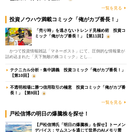
一覧を見る
投資ノウハウ満載コミック「俺がカブ番長！」
「売り時」を逃さないトレンド見極め術 投資コ
ミック「俺がカブ番長！」【第11回】
かつて投資情報雑誌「マネーポスト」にて、圧倒的な情報量が
詰め込まれた「天下無敵の株コミック」とし…
テクニカル分析・集中講義 投資コミック「俺がカブ番長！」
【第10回】
不透明相場に勝つ信用取引の極意 投資コミック「俺がカブ番
長！」【第9回】
一覧を見る
戸松信博の明日の爆騰株を探せ！
【戸松信博氏「明日の爆騰株」を探せ】トーメン
デバイス：サムスンを通じて世界のAIメモリ需