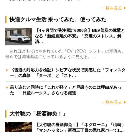
一覧を見る
快適クルマ生活 乗ってみた、使ってみた
【4ヶ月間で受注累計6000台】BEV普及の障壁と
なる「航続距離の不安」「充電のストレス」解
消…
あれほどもてはやされていた「EV（BEV）シフト」の潮流も、
最近では減速基調になっているように見える。…
《雪道の対応力を検証》シビアな状況で実感した「フォレスタ
ー」の真価 「ターボ」と「スト…
乗り込むと同時に「これが軽？」と戸惑うのには理由があっ
た 「日産ルークス」さらなる躍進…
一覧を見る
大竹聡の「昼酒御免！」
【大竹聡の昼酒御免！】「ネグローニ」「山崎」
「マンハッタン」新宿三丁目の隠れ家バーで1…