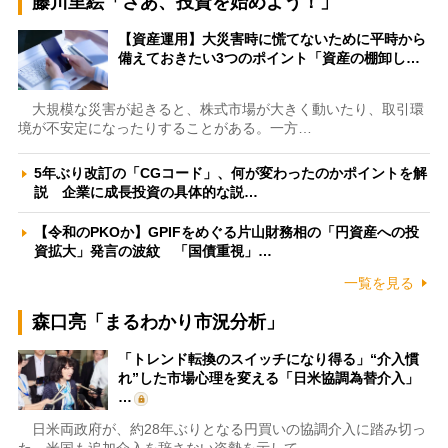
藤川里絵「さあ、投資を始めよう！」
【資産運用】大災害時に慌てないために平時から
備えておきたい3つのポイント「資産の棚卸し…
大規模な災害が起きると、株式市場が大きく動いたり、取引環
境が不安定になったりすることがある。一方…
5年ぶり改訂の「CGコード」、何が変わったのかポイントを解
説 企業に成長投資の具体的な説…
【令和のPKOか】GPIFをめぐる片山財務相の「円資産への投
資拡大」発言の波紋 「国債重視」…
一覧を見る
森口亮「まるわかり市況分析」
「トレンド転換のスイッチになり得る」“介入慣
れ”した市場心理を変える「日米協調為替介入」
…
日米両政府が、約28年ぶりとなる円買いの協調介入に踏み切っ