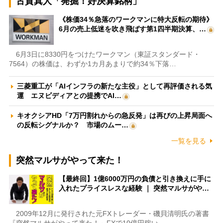
古賀真人「発掘！好決算銘柄」
《株価34％急落のワークマンに特大反転の期待》
6月の売上低迷を吹き飛ばす第1四半期決算、…
6月3日に8330円をつけたワークマン（東証スタンダード・
7564）の株価は、わずか1カ月あまりで約34％下落…
三菱重工が「AIインフラの新たな主役」として再評価される気
運 エヌビディアとの提携でAI…
キオクシアHD「7万円割れからの急反発」は再びの上昇局面へ
の反転シグナルか？ 市場のムー…
一覧を見る
突然マルサがやって来た！
【最終回】1億6000万円の負債と引き換えに手に
入れたプライスレスな経験 ｜ 突然マルサがや…
2009年12月に発行された元FXトレーダー・磯貝清明氏の著書