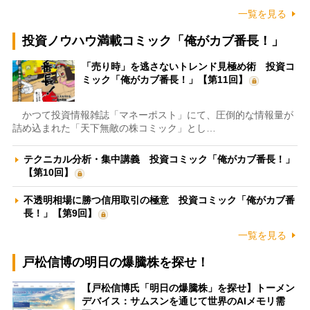
一覧を見る
投資ノウハウ満載コミック「俺がカブ番長！」
「売り時」を逃さないトレンド見極め術 投資コ
ミック「俺がカブ番長！」【第11回】
かつて投資情報雑誌「マネーポスト」にて、圧倒的な情報量が
詰め込まれた「天下無敵の株コミック」とし…
テクニカル分析・集中講義 投資コミック「俺がカブ番長！」
【第10回】
不透明相場に勝つ信用取引の極意 投資コミック「俺がカブ番
長！」【第9回】
一覧を見る
戸松信博の明日の爆騰株を探せ！
【戸松信博氏「明日の爆騰株」を探せ】トーメン
デバイス：サムスンを通じて世界のAIメモリ需