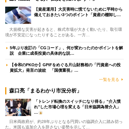
【資産運用】大災害時に慌てないために平時から
備えておきたい3つのポイント「資産の棚卸し…
大規模な災害が起きると、株式市場が大きく動いたり、取引環
境が不安定になったりすることがある。一方…
5年ぶり改訂の「CGコード」、何が変わったのかポイントを解
説 企業に成長投資の具体的な説…
【令和のPKOか】GPIFをめぐる片山財務相の「円資産への投
資拡大」発言の波紋 「国債重視」…
一覧を見る
森口亮「まるわかり市況分析」
「トレンド転換のスイッチになり得る」“介入慣
れ”した市場心理を変える「日米協調為替介入」
…
日米両政府が、約28年ぶりとなる円買いの協調介入に踏み切っ
た。米国も追加介入を辞さない姿勢を示して…