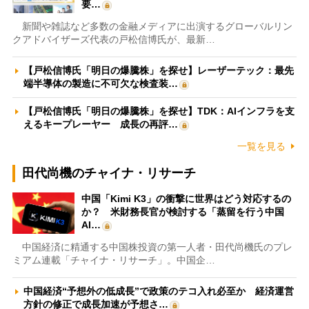
要…
新聞や雑誌など多数の金融メディアに出演するグローバルリン
クアドバイザーズ代表の戸松信博氏が、最新…
【戸松信博氏「明日の爆騰株」を探せ】レーザーテック：最先
端半導体の製造に不可欠な検査装…
【戸松信博氏「明日の爆騰株」を探せ】TDK：AIインフラを支
えるキープレーヤー 成長の再評…
一覧を見る
田代尚機のチャイナ・リサーチ
中国「Kimi K3」の衝撃に世界はどう対応するの
か？ 米財務長官が検討する「蒸留を行う中国
AI…
中国経済に精通する中国株投資の第一人者・田代尚機氏のプレ
ミアム連載「チャイナ・リサーチ」。中国企…
中国経済“予想外の低成長”で政策のテコ入れ必至か 経済運営
方針の修正で成長加速が予想さ…