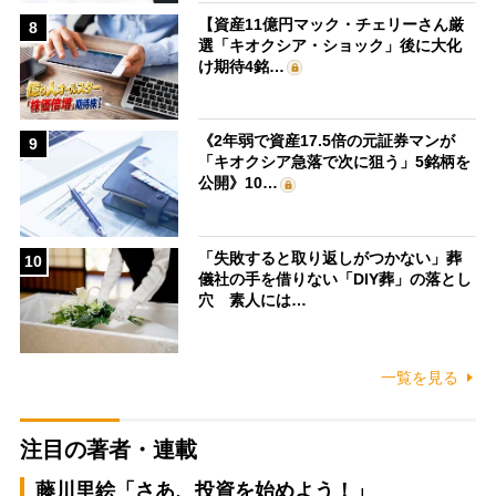
【資産11億円マック・チェリーさん厳
8
選「キオクシア・ショック」後に大化
け期待4銘…
《2年弱で資産17.5倍の元証券マンが
9
「キオクシア急落で次に狙う」5銘柄を
公開》10…
「失敗すると取り返しがつかない」葬
10
儀社の手を借りない「DIY葬」の落とし
穴 素人には…
一覧を見る
注目の著者・連載
藤川里絵「さあ、投資を始めよう！」