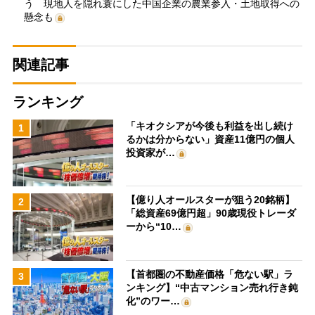
う 現地人を隠れ蓑にした中国企業の農業参入・土地取得への
懸念も
関連記事
ランキング
「キオクシアが今後も利益を出し続け
1
るかは分からない」資産11億円の個人
投資家が…
【億り人オールスターが狙う20銘柄】
2
「総資産69億円超」90歳現役トレーダ
ーから“10…
【首都圏の不動産価格「危ない駅」ラ
3
ンキング】“中古マンション売れ行き鈍
化”のワー…