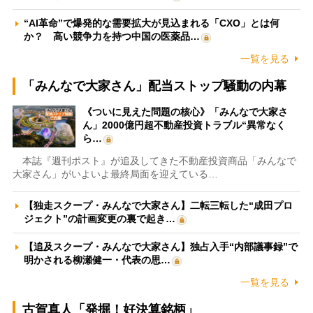
“AI革命”で爆発的な需要拡大が見込まれる「CXO」とは何
か？ 高い競争力を持つ中国の医薬品…
一覧を見る
「みんなで大家さん」配当ストップ騒動の内幕
《ついに見えた問題の核心》「みんなで大家さ
ん」2000億円超不動産投資トラブル“異常なく
ら…
本誌『週刊ポスト』が追及してきた不動産投資商品「みんなで
大家さん」がいよいよ最終局面を迎えている…
【独走スクープ・みんなで大家さん】二転三転した“成田プロ
ジェクト”の計画変更の裏で起き…
【追及スクープ・みんなで大家さん】独占入手“内部議事録”で
明かされる柳瀬健一・代表の思…
一覧を見る
古賀真人「発掘！好決算銘柄」