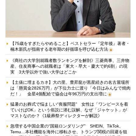
【75歳をすぎたらやめること】ベストセラー『定年後』著者・
楠木新氏が指南する老年期の好循環を呼び込む方法
《商社の大学別就職者数ランキングを解剖》三菱商事、三井物
産、住友商事への就職者は「東大・早大・慶大で約6割」の現
実 3大学以外で強い大学はどこか
【土俵に埋まるカネ】大の里、豊昇龍が黒星続きの名古屋場所
は「懸賞金2826万円」が下位力士に渡り「今日はみんなで焼肉
だ！」 金星4個配給で協会は年96万円の支出増に
猛暑のお葬式で悩ましい“喪服問題” 女性は「ワンピースを着
ていけばOK」という俗説に潜む誤解、なぜ「ジャケット」が
マストなのか？《1級葬祭ディレクターが解説》
急増する中国企業の“国籍ロンダリング” SHEIN、TikTok、
Temu…本社機能を海外に移転させ、トランプ関税の回避を狙