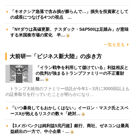
「キオクシア急落で含み損が膨らんで…」損失を投資家として
の成長につなげる4つの視点 …
「NYダウは高値更新、ナスダック・S&P500は足踏み」が意味
する米国株市場の変化 半…
一覧を見る
大前研一「ビジネス新大陸」の歩き方
「イラン戦争を利用して儲けている」利益相反と
の批判が強まるトランプファミリーの不正蓄財
疑…
トランプ大統領のファミリー信託が今年1～3月に3000回以上も
の証券取引を行っていたことが明らかになり…
「いつ暴発してもおかしくはない」イーロン・マスク氏とスペ
ースXが抱えるリスクの数々「絶対…
【3メガバンクは純利益5兆円超】銀行、商社、ゼネコンは最高
益続出の一方で、中小企業・…