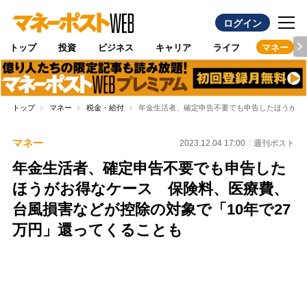
ログイン
トップ
投資
ビジネス
キャリア
ライフ
マネー
トップ
マネー
税金・給付
年金生活者、確定申告不要でも申告したほうがお
マネー
2023.12.04 17:00
週刊ポスト
年金生活者、確定申告不要でも申告した
ほうがお得なケース 保険料、医療費、
台風損害などが控除の対象で「10年で27
万円」還ってくることも
Loaded
:
100.00%
/
Unmute