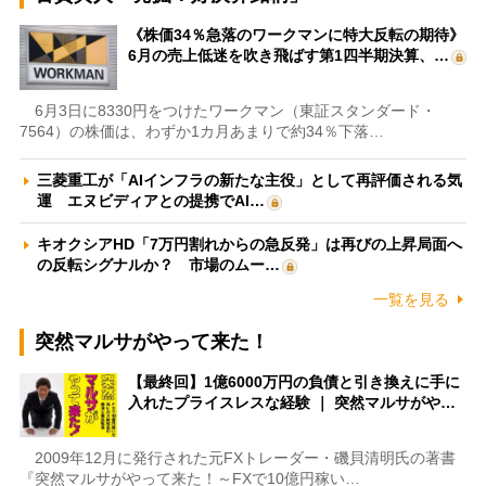
《株価34％急落のワークマンに特大反転の期待》
6月の売上低迷を吹き飛ばす第1四半期決算、…
6月3日に8330円をつけたワークマン（東証スタンダード・
7564）の株価は、わずか1カ月あまりで約34％下落…
三菱重工が「AIインフラの新たな主役」として再評価される気
運 エヌビディアとの提携でAI…
キオクシアHD「7万円割れからの急反発」は再びの上昇局面へ
の反転シグナルか？ 市場のムー…
一覧を見る
突然マルサがやって来た！
【最終回】1億6000万円の負債と引き換えに手に
入れたプライスレスな経験 ｜ 突然マルサがや…
2009年12月に発行された元FXトレーダー・磯貝清明氏の著書
『突然マルサがやって来た！～FXで10億円稼い…