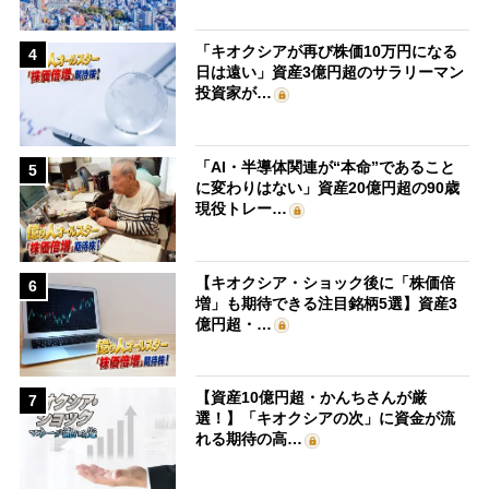
「キオクシアが再び株価10万円になる
4
日は遠い」資産3億円超のサラリーマン
投資家が…
「AI・半導体関連が“本命”であること
5
に変わりはない」資産20億円超の90歳
現役トレー…
【キオクシア・ショック後に「株価倍
6
増」も期待できる注目銘柄5選】資産3
億円超・…
【資産10億円超・かんちさんが厳
7
選！】「キオクシアの次」に資金が流
れる期待の高…