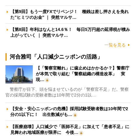
【第9回】もう一度FXでリベンジ！ 種銭は差し押さえを免れ
た”ヒミツのお金” ｜ 突然マルサ…
【第8回】年利はなんと14.6％！ 毎日5万円超の延滞税が積み
上がっていく ｜ 突然マルサ…
一覧を見る
河合雅司「人口減少ニッポンの活路」
【「警察官離れ」に歯止めはかかるか？】警察庁
が本気で取り組む「警察組織の構造改革」 実
現…
警察庁が目下、頭を悩ませているのが「警察官不足」だ。警察
官の採用試験の受験者数は10年間で2分の1以…
【安全・安心ニッポンの危機】採用試験受験者数は10年間で2
分の1以下に！ 出生数減がも…
【医療崩壊】人口減少で「医師不足」に加えて「患者不足」に
見舞われ地域医療が限界に 今後…