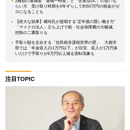
2種類の退職金「退職一時金」と「企業型DC」の賢いも
らい方 受け取り時期を5年ずらして約50万円の税金がゼ
ロになることも
【絶大な効果】橘玲氏が提唱する“定年後の賢い働き方”
「マイクロ法人」立ち上げで税・社会保障費の大幅減、
控除の二重取りも
手取り額を左右する「住民税非課税世帯の壁」 大都市
部では「年金収入211万円以下」が目安、収入が1万円多
いだけで手取りが6万円以上減る逆転現象も
注目TOPIC