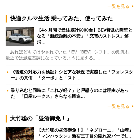
一覧を見る
快適クルマ生活 乗ってみた、使ってみた
【4ヶ月間で受注累計6000台】BEV普及の障壁と
なる「航続距離の不安」「充電のストレス」解
消…
あれほどもてはやされていた「EV（BEV）シフト」の潮流も、
最近では減速基調になっているように見える。…
《雪道の対応力を検証》シビアな状況で実感した「フォレスタ
ー」の真価 「ターボ」と「スト…
乗り込むと同時に「これが軽？」と戸惑うのには理由があっ
た 「日産ルークス」さらなる躍進…
一覧を見る
大竹聡の「昼酒御免！」
【大竹聡の昼酒御免！】「ネグローニ」「山崎」
「マンハッタン」新宿三丁目の隠れ家バーで1…