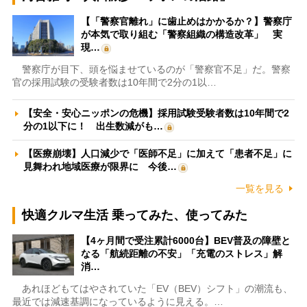
【「警察官離れ」に歯止めはかかるか？】警察庁
が本気で取り組む「警察組織の構造改革」 実
現…
警察庁が目下、頭を悩ませているのが「警察官不足」だ。警察
官の採用試験の受験者数は10年間で2分の1以…
【安全・安心ニッポンの危機】採用試験受験者数は10年間で2
分の1以下に！ 出生数減がも…
【医療崩壊】人口減少で「医師不足」に加えて「患者不足」に
見舞われ地域医療が限界に 今後…
一覧を見る
快適クルマ生活 乗ってみた、使ってみた
【4ヶ月間で受注累計6000台】BEV普及の障壁と
なる「航続距離の不安」「充電のストレス」解
消…
あれほどもてはやされていた「EV（BEV）シフト」の潮流も、
最近では減速基調になっているように見える。…