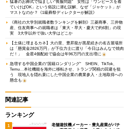
猛暑のお葬式で悩ましい“喪服問題” 女性は「ワンピースを着
ていけばOK」という俗説に潜む誤解、なぜ「ジャケット」が
マストなのか？《1級葬祭ディレクターが解説》
《商社の大学別就職者数ランキングを解剖》三菱商事、三井物
産、住友商事への就職者は「東大・早大・慶大で約6割」の現
実 3大学以外で強い大学はどこか
【土俵に埋まるカネ】大の里、豊昇龍が黒星続きの名古屋場所
は「懸賞金2826万円」が下位力士に渡り「今日はみんなで焼肉
だ！」 金星4個配給で協会は年96万円の支出増に
急増する中国企業の“国籍ロンダリング” SHEIN、TikTok、
Temu…本社機能を海外に移転させ、トランプ関税の回避を狙
う 現地人を隠れ蓑にした中国企業の農業参入・土地取得への
懸念も
関連記事
ランキング
老舗遊技機メーカー・豊丸産業がパチ
1