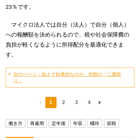
23％です。
マイクロ法人では自分（法人）で自分（個人）
への報酬額を決められるので、税や社会保障費の
負担が軽くなるように所得配分を最適化できま
す。
次のページ：加えて効果的なのが、控除の「二重取
り」
1
2
3
4
働き方
再雇用
定年後
年収
橘玲
節税