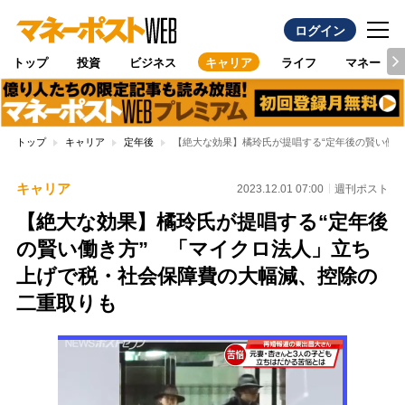
ログイン
トップ
投資
ビジネス
キャリア
ライフ
マネー
トップ
キャリア
定年後
【絶大な効果】橘玲氏が提唱する“定年後の賢い働
キャリア
2023.12.01 07:00
週刊ポスト
【絶大な効果】橘玲氏が提唱する“定年後
の賢い働き方” 「マイクロ法人」立ち
上げで税・社会保障費の大幅減、控除の
二重取りも