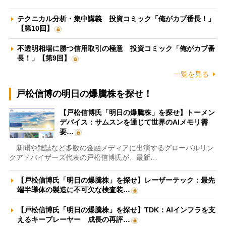
テクニカル分析・集中講義 投資コミック「俺がカブ番長！」
【第10回】
不透明相場に勝つ信用取引の極意 投資コミック「俺がカブ番
長！」【第9回】
一覧を見る
戸松信博の明日の爆騰株を探せ！
【戸松信博氏「明日の爆騰株」を探せ】トーメン
デバイス：サムスンを通じて世界のAIメモリ需
要…
新聞や雑誌など多数の金融メディアに出演するグローバルリン
クアドバイザーズ代表の戸松信博氏が、最新…
【戸松信博氏「明日の爆騰株」を探せ】レーザーテック：最先
端半導体の製造に不可欠な検査装…
【戸松信博氏「明日の爆騰株」を探せ】TDK：AIインフラを支
えるキープレーヤー 成長の再評…