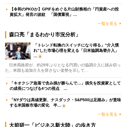
【令和のPKOか】GPIFをめぐる片山財務相の「円資産への投
資拡大」発言の波紋 「国債重視」…
一覧を見る
森口亮「まるわかり市況分析」
「トレンド転換のスイッチになり得る」“介入慣
れ”した市場心理を変える「日米協調為替介入」
…
日米両政府が、約28年ぶりとなる円買いの協調介入に踏み切っ
た。米国も追加介入を辞さない姿勢を示して…
「キオクシア急落で含み損が膨らんで…」損失を投資家として
の成長につなげる4つの視点 …
「NYダウは高値更新、ナスダック・S&P500は足踏み」が意味
する米国株市場の変化 半…
一覧を見る
大前研一「ビジネス新大陸」の歩き方