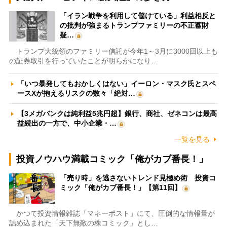
「イラン戦争を利用して儲けている」利益相反と
の批判が強まるトランプファミリーの不正蓄財
疑…
トランプ大統領のファミリー信託が今年1～3月に3000回以上も
の証券取引を行っていたことが明らかになり…
「いつ暴発してもおかしくはない」イーロン・マスク氏とスペ
ースXが抱えるリスクの数々「絶対…
【3メガバンクは純利益5兆円超】銀行、商社、ゼネコンは最高
益続出の一方で、中小企業・…
一覧を見る
投資ノウハウ満載コミック「俺がカブ番長！」
「売り時」を逃さないトレンド見極め術 投資コ
ミック「俺がカブ番長！」【第11回】
かつて投資情報雑誌「マネーポスト」にて、圧倒的な情報量が
詰め込まれた「天下無敵の株コミック」とし…