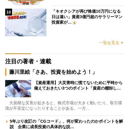
「キオクシアが再び株価10万円になる
10
日は遠い」資産3億円超のサラリーマン
投資家が…
一覧を見る
注目の著者・連載
藤川里絵「さあ、投資を始めよう！」
【資産運用】大災害時に慌てないために平時から
備えておきたい3つのポイント「資産の棚卸し…
大規模な災害が起きると、株式市場が大きく動いたり、取引環
境が不安定になったりすることがある。一方…
5年ぶり改訂の「CGコード」、何が変わったのかポイントを解
説 企業に成長投資の具体的な説…