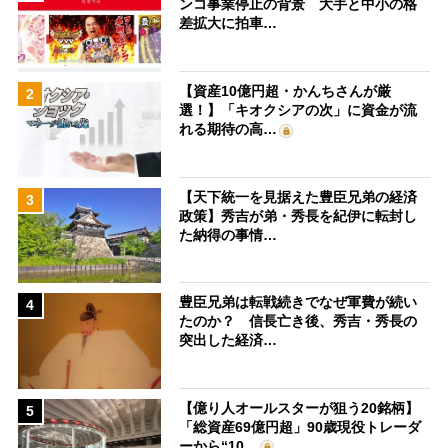
ンコ事業停止の背景 大手と中小の格
差拡大に拍車…
【資産10億円超・かんちさんが厳
2
選！】「キオクシアの次」に資金が流
れる期待の高…
【天下統一を見据えた豊臣兄弟の経済
3
政策】秀吉が弟・秀長を紀伊に転封し
た納得の事情…
豊臣兄弟は転戦続きでなぜ軍費が続い
4
たのか？ 信長亡き後、秀吉・秀長の
突出した経済…
【億り人オールスターが狙う20銘柄】
5
「総資産69億円超」90歳現役トレーダ
ーから“10…