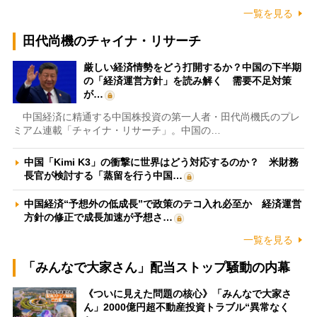
一覧を見る
田代尚機のチャイナ・リサーチ
厳しい経済情勢をどう打開するか？中国の下半期
の「経済運営方針」を読み解く 需要不足対策
が…
中国経済に精通する中国株投資の第一人者・田代尚機氏のプレ
ミアム連載「チャイナ・リサーチ」。中国の…
中国「Kimi K3」の衝撃に世界はどう対応するのか？ 米財務
長官が検討する「蒸留を行う中国…
中国経済“予想外の低成長”で政策のテコ入れ必至か 経済運営
方針の修正で成長加速が予想さ…
一覧を見る
「みんなで大家さん」配当ストップ騒動の内幕
《ついに見えた問題の核心》「みんなで大家さ
ん」2000億円超不動産投資トラブル“異常なく