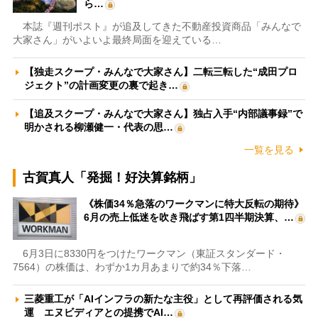
ら…
本誌『週刊ポスト』が追及してきた不動産投資商品「みんなで
大家さん」がいよいよ最終局面を迎えている…
【独走スクープ・みんなで大家さん】二転三転した“成田プロ
ジェクト”の計画変更の裏で起き…
【追及スクープ・みんなで大家さん】独占入手“内部議事録”で
明かされる柳瀬健一・代表の思…
一覧を見る
古賀真人「発掘！好決算銘柄」
《株価34％急落のワークマンに特大反転の期待》
6月の売上低迷を吹き飛ばす第1四半期決算、…
6月3日に8330円をつけたワークマン（東証スタンダード・
7564）の株価は、わずか1カ月あまりで約34％下落…
三菱重工が「AIインフラの新たな主役」として再評価される気
運 エヌビディアとの提携でAI…