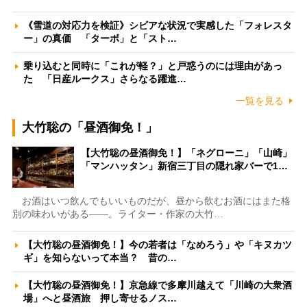
《雪道の対応力を検証》シビアな状況で実感した「フォレスタ
ー」の真価 「ターボ」と「スト…
乗り込むと同時に「これが軽？」と戸惑うのには理由があっ
た 「日産ルークス」さらなる躍進…
一覧を見る
大竹聡の「昼酒御免！」
【大竹聡の昼酒御免！】「ネグローニ」「山崎」
「マンハッタン」新宿三丁目の隠れ家バーで1…
お酒はいつ飲んでもいいものだが、昼から飲むお酒にはまた格
別の味わいがある――。ライター・作家の大竹…
【大竹聡の昼酒御免！】今の若者は「なめろう」や「キヌカツ
ギ」を知らないって本当？ 昔の…
【大竹聡の昼酒御免！】京急線で多摩川越えて「川崎の大衆酒
場」へと昼酒旅 押し寄せるノス…