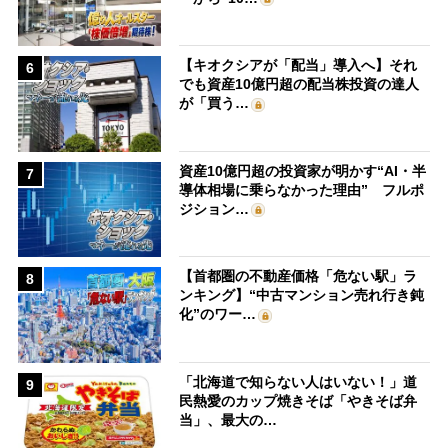
【キオクシアが「配当」導入へ】それ
6
でも資産10億円超の配当株投資の達人
が「買う…
資産10億円超の投資家が明かす“AI・半
7
導体相場に乗らなかった理由” フルポ
ジション…
【首都圏の不動産価格「危ない駅」ラ
8
ンキング】“中古マンション売れ行き鈍
化”のワー…
「北海道で知らない人はいない！」道
9
民熱愛のカップ焼きそば「やきそば弁
当」、最大の…