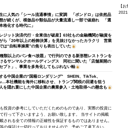
【お
202
生に人気の「シール流通事情」に変調 「ボンドロ」は依然品
態が続くが、模倣品や類似品が大量流通し一部で値崩れ 「選
本格化する時代に」
レジット決済代行・全東信が破産】63社もの金融機関が融資を
がら「20年以上の粉飾決算」を見抜けなかったカラクリ 営業
では“自転車操業”の焦りも表出していた
0種類以上のパン食べ放題」で行列のできる新形態レストランを
けるサンマルクホールディングス 同社に聞いた「店舗展開の
セプト」、事業を多角化してもぶれない軸
する中国企業の“国籍ロンダリング” SHEIN、TikTok、
mu…本社機能を海外に移転させ、トランプ関税の回避を狙う
人を隠れ蓑にした中国企業の農業参入・土地取得への懸念も
も投資の参考にしていただくためのものであり、実際の投資に
て行って下さいますよう、お願い致します。 当サイトの掲載
載される全ての情報の正確性を保証するものではありません。
等の保証は一切行っておりませんので、予めご了承下さい。