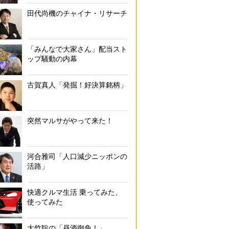
「おひとり様2点まで」でも品切れ状態に
田代尚機のチャイナ・リサーチ
「みんなで大家さん」配当スト
ップ騒動の内幕
古賀真人「発掘！好決算銘柄」
突然マルサがやって来た！
河合雅司「人口減少ニッポンの
活路」
快適クルマ生活 乗ってみた、
使ってみた
大竹聡の「昼酒御免！」