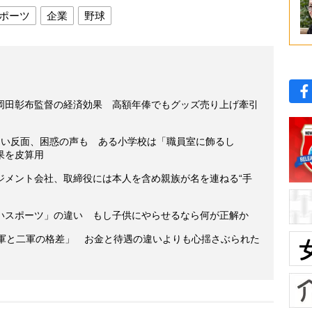
ポーツ
企業
野球
岡田彰布監督の経済効果 高額年俸でもグッズ売り上げ牽引
しい反面、困惑の声も ある小学校は「職員室に飾るし
果を皮算用
ジメント会社、取締役には本人を含め親族が名を連ねる“手
いスポーツ」の違い もし子供にやらせるなら何が正解か
一軍と二軍の格差」 お金と待遇の違いよりも心揺さぶられた