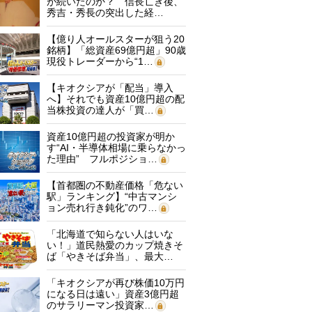
が続いたのか？ 信長亡き後、
秀吉・秀長の突出した経…
【億り人オールスターが狙う20
銘柄】「総資産69億円超」90歳
現役トレーダーから“1…
【キオクシアが「配当」導入
へ】それでも資産10億円超の配
当株投資の達人が「買…
資産10億円超の投資家が明か
す“AI・半導体相場に乗らなかっ
た理由” フルポジショ…
【首都圏の不動産価格「危ない
駅」ランキング】“中古マンシ
ョン売れ行き鈍化”のワ…
「北海道で知らない人はいな
い！」道民熱愛のカップ焼きそ
ば「やきそば弁当」、最大…
「キオクシアが再び株価10万円
になる日は遠い」資産3億円超
のサラリーマン投資家…