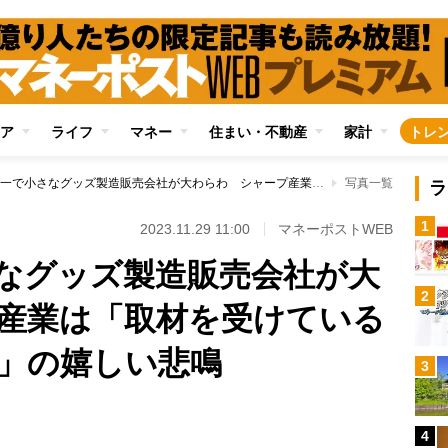
ア
ライフ
マネー
住まい・不動産
家計
トレ
阪神日本一で小さなグッズ製造販売会社が大わらわ シャープ産業は「取材を受けている時間もありません」の嬉しい悲鳴
写真一覧
ラ
1
2023.11.29 11:00
マネーポストWEB
なグッズ製造販売会社が大
2
産業は「取材を受けている
」の嬉しい悲鳴
3
4
Loaded
: