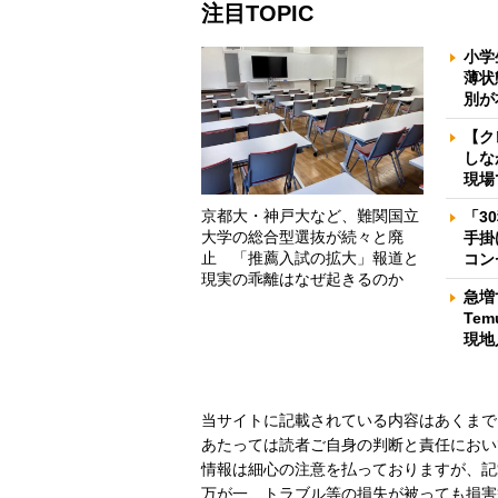
注目TOPIC
小学
薄状
別が
【ク
しな
現場
京都大・神戸大など、難関国立
「3
大学の総合型選抜が続々と廃
手掛
止 「推薦入試の拡大」報道と
コン
現実の乖離はなぜ起きるのか
急増
Te
現地
当サイトに記載されている内容はあくまで
あたっては読者ご自身の判断と責任におい
情報は細心の注意を払っておりますが、記
万が一、トラブル等の損失が被っても損害