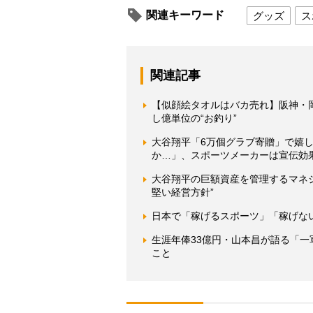
関連キーワード
グッズ
ス
関連記事
【似顔絵タオルはバカ売れ】阪神・
し億単位の“お釣り”
大谷翔平「6万個グラブ寄贈」で嬉
か…」、スポーツメーカーは宣伝効
大谷翔平の巨額資産を管理するマネ
堅い経営方針”
日本で「稼げるスポーツ」「稼げな
生涯年俸33億円・山本昌が語る「
こと