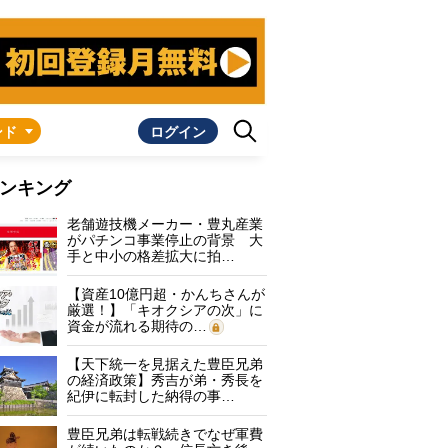
ンド
ログイン
ンキング
老舗遊技機メーカー・豊丸産業
がパチンコ事業停止の背景 大
手と中小の格差拡大に拍…
【資産10億円超・かんちさんが
厳選！】「キオクシアの次」に
資金が流れる期待の…
【天下統一を見据えた豊臣兄弟
の経済政策】秀吉が弟・秀長を
紀伊に転封した納得の事…
豊臣兄弟は転戦続きでなぜ軍費