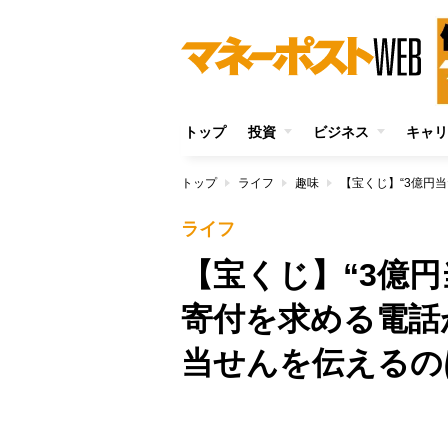
トップ
投資
ビジネス
キャリ
トップ
ライフ
趣味
ライフ
【宝くじ】“3億
寄付を求める電話
当せんを伝えるの
/