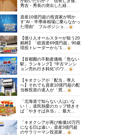
が続いたのか？ 信長亡き後、
秀吉・秀長の突出した経…
資産10億円超の投資家が明か
す“AI・半導体相場に乗らなかっ
た理由” フルポジショ…
【億り人オールスターが狙う20
銘柄】「総資産69億円超」90歳
現役トレーダーから“1…
【首都圏の不動産価格「危ない
駅」ランキング】“中古マンシ
ョン売れ行き鈍化”のワ…
【キオクシアが「配当」導入
へ】それでも資産10億円超の配
当株投資の達人が「買…
「北海道で知らない人はいな
い！」道民熱愛のカップ焼きそ
ば「やきそば弁当」、最大…
「キオクシアが再び株価10万円
になる日は遠い」資産3億円超
のサラリーマン投資家…