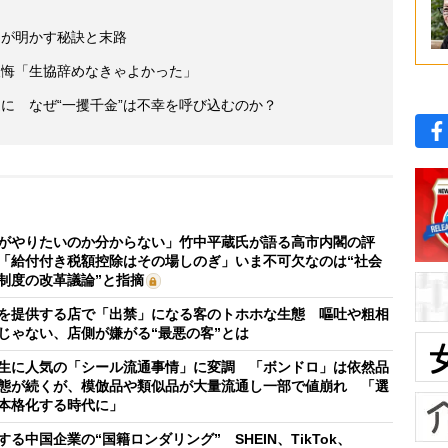
」が明かす秘訣と末路
の後悔「生協辞めなきゃよかった」
に なぜ“一攫千金”は不幸を呼び込むのか？
がやりたいのか分からない」竹中平蔵氏が語る高市内閣の評
「給付付き税額控除はその場しのぎ」いま不可欠なのは“社会
制度の改革議論”と指摘
を提供する店で「出禁」になる客のトホホな生態 嘔吐や粗相
じゃない、店側が嫌がる“最悪の客”とは
生に人気の「シール流通事情」に変調 「ボンドロ」は依然品
態が続くが、模倣品や類似品が大量流通し一部で値崩れ 「選
本格化する時代に」
する中国企業の“国籍ロンダリング” SHEIN、TikTok、