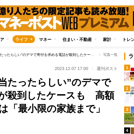
ア
ライフ
マネー
住まい・不動産
家計
トレ
【宝くじ】“3億円当たったらしい”のデマで寄付を求める電話が殺到したケースも 高額当せんを伝えるのは「最小限の家族まで」
写真一覧
ラ
1
2023.12.07 17:00
週刊ポスト
円当たったらしい”のデマで
2
が殺到したケースも 高額
は「最小限の家族まで」
3
4
Loaded
: