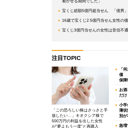
着かせる期間でした」
宝くじ総額5億円超当せん 「億男
16歳で宝くじ2.5億円当せん女性
宝くじ3億円当せんの女性は音信不通
注目TOPIC
「何
価 
保障
お酒
だけ
小学
「この恐ろしい株はさっさと手
薄状
放したい…」キオクシア株で
別が
500万円の利益を出した女性
急増
が“夢よもう一度”と再購入