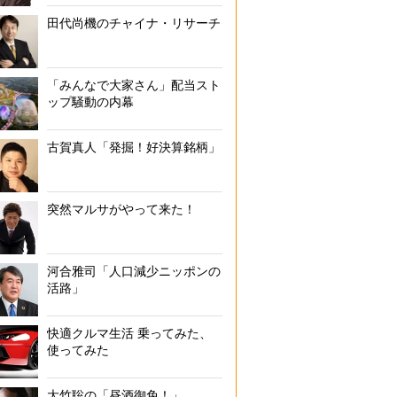
高額当せん者に渡される「【その日】から読む本」に書いて
田代尚機のチャイナ・リサーチ
「みんなで大家さん」配当スト
ップ騒動の内幕
古賀真人「発掘！好決算銘柄」
突然マルサがやって来た！
河合雅司「人口減少ニッポンの
活路」
快適クルマ生活 乗ってみた、
使ってみた
大竹聡の「昼酒御免！」