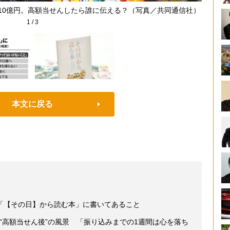
10億円。高額当せんしたら誰に伝える？（写真／共同通信社）
1
/
3
本文に戻る
「【その日】から読む本」に書いてあること
す“高額当せん後”の風景 「振り込みまでの1週間は心を落ち