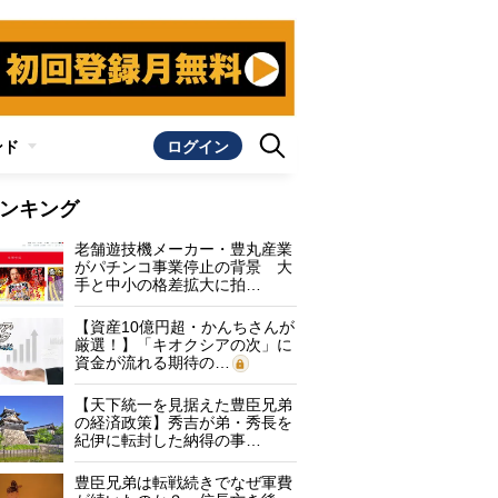
ンド
ログイン
ンキング
老舗遊技機メーカー・豊丸産業
がパチンコ事業停止の背景 大
手と中小の格差拡大に拍…
【資産10億円超・かんちさんが
厳選！】「キオクシアの次」に
資金が流れる期待の…
【天下統一を見据えた豊臣兄弟
の経済政策】秀吉が弟・秀長を
紀伊に転封した納得の事…
豊臣兄弟は転戦続きでなぜ軍費