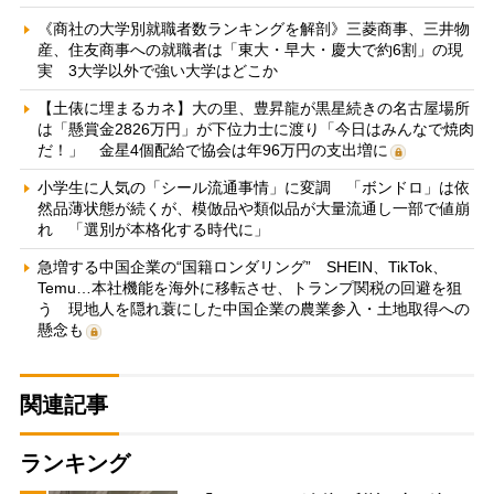
《商社の大学別就職者数ランキングを解剖》三菱商事、三井物
産、住友商事への就職者は「東大・早大・慶大で約6割」の現
実 3大学以外で強い大学はどこか
【土俵に埋まるカネ】大の里、豊昇龍が黒星続きの名古屋場所
は「懸賞金2826万円」が下位力士に渡り「今日はみんなで焼肉
だ！」 金星4個配給で協会は年96万円の支出増に
小学生に人気の「シール流通事情」に変調 「ボンドロ」は依
然品薄状態が続くが、模倣品や類似品が大量流通し一部で値崩
れ 「選別が本格化する時代に」
急増する中国企業の“国籍ロンダリング” SHEIN、TikTok、
Temu…本社機能を海外に移転させ、トランプ関税の回避を狙
う 現地人を隠れ蓑にした中国企業の農業参入・土地取得への
懸念も
関連記事
ランキング