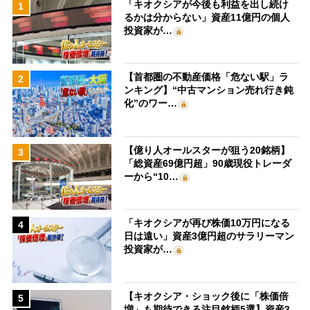
「キオクシアが今後も利益を出し続け
1
るかは分からない」資産11億円の個人
投資家が…
【首都圏の不動産価格「危ない駅」ラ
2
ンキング】“中古マンション売れ行き鈍
化”のワー…
【億り人オールスターが狙う20銘柄】
3
「総資産69億円超」90歳現役トレーダ
ーから“10…
「キオクシアが再び株価10万円になる
4
日は遠い」資産3億円超のサラリーマン
投資家が…
【キオクシア・ショック後に「株価倍
5
増」も期待できる注目銘柄5選】資産3