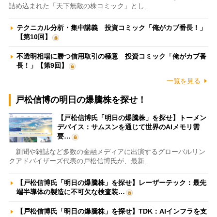
詰め込まれた「天下無敵の株コミック」とし…
テクニカル分析・集中講義 投資コミック「俺がカブ番長！」
【第10回】
不透明相場に勝つ信用取引の極意 投資コミック「俺がカブ番
長！」【第9回】
一覧を見る
戸松信博の明日の爆騰株を探せ！
【戸松信博氏「明日の爆騰株」を探せ】トーメン
デバイス：サムスンを通じて世界のAIメモリ需
要…
新聞や雑誌など多数の金融メディアに出演するグローバルリン
クアドバイザーズ代表の戸松信博氏が、最新…
【戸松信博氏「明日の爆騰株」を探せ】レーザーテック：最先
端半導体の製造に不可欠な検査装…
【戸松信博氏「明日の爆騰株」を探せ】TDK：AIインフラを支