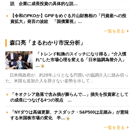
説 企業に成長投資の具体的な説…
【令和のPKOか】GPIFをめぐる片山財務相の「円資産への投
資拡大」発言の波紋 「国債重視」…
一覧を見る
森口亮「まるわかり市況分析」
「トレンド転換のスイッチになり得る」“介入慣
れ”した市場心理を変える「日米協調為替介入」
…
日米両政府が、約28年ぶりとなる円買いの協調介入に踏み切っ
た。米国も追加介入を辞さない姿勢を示して…
「キオクシア急落で含み損が膨らんで…」損失を投資家として
の成長につなげる4つの視点 …
「NYダウは高値更新、ナスダック・S&P500は足踏み」が意味
する米国株市場の変化 半…
一覧を見る