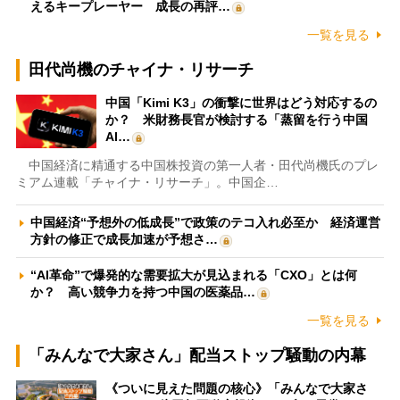
えるキープレーヤー 成長の再評…
一覧を見る
田代尚機のチャイナ・リサーチ
中国「Kimi K3」の衝撃に世界はどう対応するの
か？ 米財務長官が検討する「蒸留を行う中国
AI…
中国経済に精通する中国株投資の第一人者・田代尚機氏のプレ
ミアム連載「チャイナ・リサーチ」。中国企…
中国経済“予想外の低成長”で政策のテコ入れ必至か 経済運営
方針の修正で成長加速が予想さ…
“AI革命”で爆発的な需要拡大が見込まれる「CXO」とは何
か？ 高い競争力を持つ中国の医薬品…
一覧を見る
「みんなで大家さん」配当ストップ騒動の内幕
《ついに見えた問題の核心》「みんなで大家さ