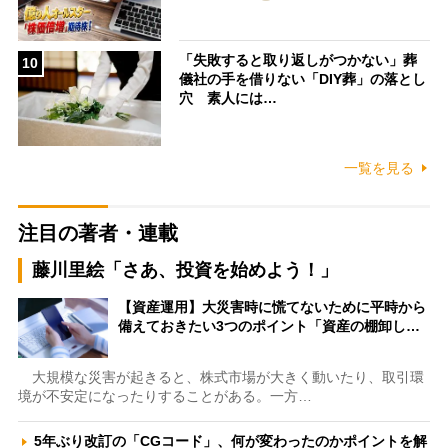
「失敗すると取り返しがつかない」葬
10
儀社の手を借りない「DIY葬」の落とし
穴 素人には…
一覧を見る
注目の著者・連載
藤川里絵「さあ、投資を始めよう！」
【資産運用】大災害時に慌てないために平時から
備えておきたい3つのポイント「資産の棚卸し…
大規模な災害が起きると、株式市場が大きく動いたり、取引環
境が不安定になったりすることがある。一方…
5年ぶり改訂の「CGコード」、何が変わったのかポイントを解