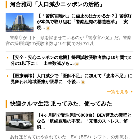
河合雅司「人口減少ニッポンの活路」
【「警察官離れ」に歯止めはかかるか？】警察庁
が本気で取り組む「警察組織の構造改革」 実
現…
警察庁が目下、頭を悩ませているのが「警察官不足」だ。警察
官の採用試験の受験者数は10年間で2分の1以…
【安全・安心ニッポンの危機】採用試験受験者数は10年間で2
分の1以下に！ 出生数減がも…
【医療崩壊】人口減少で「医師不足」に加えて「患者不足」に
見舞われ地域医療が限界に 今後…
一覧を見る
快適クルマ生活 乗ってみた、使ってみた
【4ヶ月間で受注累計6000台】BEV普及の障壁と
なる「航続距離の不安」「充電のストレス」解
消…
あれほどもてはやされていた「EV（BEV）シフト」の潮流も、