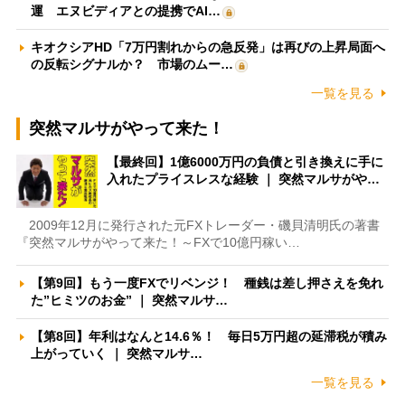
運 エヌビディアとの提携でAI…
キオクシアHD「7万円割れからの急反発」は再びの上昇局面へ
の反転シグナルか？ 市場のムー…
一覧を見る
突然マルサがやって来た！
【最終回】1億6000万円の負債と引き換えに手に
入れたプライスレスな経験 ｜ 突然マルサがや…
2009年12月に発行された元FXトレーダー・磯貝清明氏の著書
『突然マルサがやって来た！～FXで10億円稼い…
【第9回】もう一度FXでリベンジ！ 種銭は差し押さえを免れ
た”ヒミツのお金” ｜ 突然マルサ…
【第8回】年利はなんと14.6％！ 毎日5万円超の延滞税が積み
上がっていく ｜ 突然マルサ…
一覧を見る