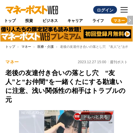
ログイン
トップ
投資
ビジネス
キャリア
ライフ
マネー
トップ
マネー
医療・介護
老後の友達付き合いの落とし穴 “友人”と“お仲
マネー
2023.12.27 15:00
週刊ポスト
老後の友達付き合いの落とし穴 “友
人”と“お仲間”を一緒くたにする勘違い
に注意、浅い関係性の相手はトラブルの
元
もっと見る
arrow_forward_ios