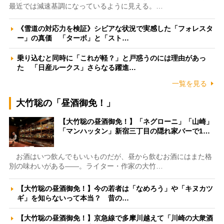
最近では減速基調になっているように見える。…
《雪道の対応力を検証》シビアな状況で実感した「フォレスタ
ー」の真価 「ターボ」と「スト…
乗り込むと同時に「これが軽？」と戸惑うのには理由があっ
た 「日産ルークス」さらなる躍進…
一覧を見る
大竹聡の「昼酒御免！」
【大竹聡の昼酒御免！】「ネグローニ」「山崎」
「マンハッタン」新宿三丁目の隠れ家バーで1…
お酒はいつ飲んでもいいものだが、昼から飲むお酒にはまた格
別の味わいがある――。ライター・作家の大竹…
【大竹聡の昼酒御免！】今の若者は「なめろう」や「キヌカツ
ギ」を知らないって本当？ 昔の…
【大竹聡の昼酒御免！】京急線で多摩川越えて「川崎の大衆酒