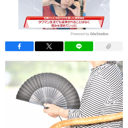
Powered by 
GliaStudios
Mute