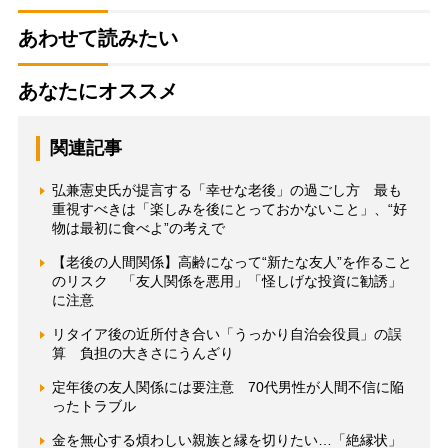
あわせて読みたい
あなたにオススメ
関連記事
弘兼憲史氏が提言する「幸せな老後」の過ごし方 最も
重視すべきは「楽しみを後にとっておかないこと」、“好
物は最初に食べよ”の考えで
【老後の人間関係】高齢になって“新たな友人”を作ること
のリスク 「友人関係を悪用」「怪しげな投資に勧誘」
に注意
リタイア後の近所付き合い「うっかり自治会役員」の誤
算 負担の大きさにうんざり
定年後の友人関係には要注意 70代男性が人間不信に陥
ったトラブル
金を無心する煩わしい親族と縁を切りたい…「絶縁状」