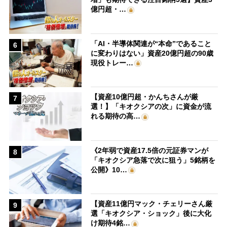
億円超・…
「AI・半導体関連が“本命”であること
6
に変わりはない」資産20億円超の90歳
現役トレー…
【資産10億円超・かんちさんが厳
7
選！】「キオクシアの次」に資金が流
れる期待の高…
《2年弱で資産17.5倍の元証券マンが
8
「キオクシア急落で次に狙う」5銘柄を
公開》10…
【資産11億円マック・チェリーさん厳
9
選「キオクシア・ショック」後に大化
け期待4銘…