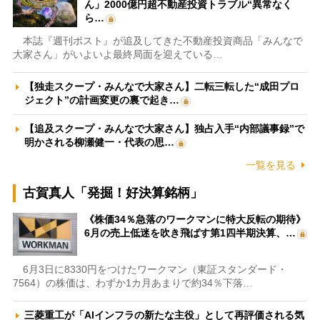
ん」2000億円超不動産投資トラブル“異常なく
ら…
本誌『週刊ポスト』が追及してきた不動産投資商品「みんなで
大家さん」がいよいよ最終局面を迎えている…
【独走スクープ・みんなで大家さん】二転三転した“成田プロ
ジェクト”の計画変更の裏で起き…
【追及スクープ・みんなで大家さん】独占入手“内部議事録”で
明かされる柳瀬健一・代表の思…
一覧を見る
古賀真人「発掘！好決算銘柄」
《株価34％急落のワークマンに特大反転の期待》
6月の売上低迷を吹き飛ばす第1四半期決算、…
6月3日に8330円をつけたワークマン（東証スタンダード・
7564）の株価は、わずか1カ月あまりで約34％下落…
三菱重工が「AIインフラの新たな主役」として再評価される気