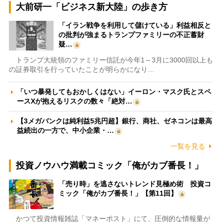
大前研一「ビジネス新大陸」の歩き方
「イラン戦争を利用して儲けている」利益相反と
の批判が強まるトランプファミリーの不正蓄財
疑…
トランプ大統領のファミリー信託が今年1～3月に3000回以上も
の証券取引を行っていたことが明らかになり…
「いつ暴発してもおかしくはない」イーロン・マスク氏とスペ
ースXが抱えるリスクの数々「絶対…
【3メガバンクは純利益5兆円超】銀行、商社、ゼネコンは最高
益続出の一方で、中小企業・…
一覧を見る
投資ノウハウ満載コミック「俺がカブ番長！」
「売り時」を逃さないトレンド見極め術 投資コ
ミック「俺がカブ番長！」【第11回】
かつて投資情報雑誌「マネーポスト」にて、圧倒的な情報量が