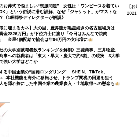
のお葬式で悩ましい“喪服問題” 女性は「ワンピースを着てい
【お
OK」という俗説に潜む誤解、なぜ「ジャケット」がマストな
202
？《1級葬祭ディレクターが解説》
俵に埋まるカネ】大の里、豊昇龍が黒星続きの名古屋場所は
賞金2826万円」が下位力士に渡り「今日はみんなで焼肉
」 金星4個配給で協会は年96万円の支出増に
社の大学別就職者数ランキングを解剖》三菱商事、三井物産、
商事への就職者は「東大・早大・慶大で約6割」の現実 3大学
で強い大学はどこか
する中国企業の“国籍ロンダリング” SHEIN、TikTok、
mu…本社機能を海外に移転させ、トランプ関税の回避を狙う
人を隠れ蓑にした中国企業の農業参入・土地取得への懸念も