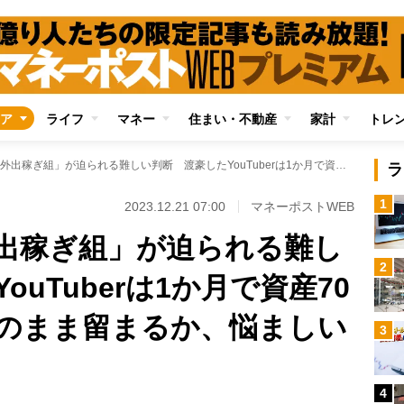
ア
ライフ
マネー
住まい・不動産
家計
トレ
円高反転で「海外出稼ぎ組」が迫られる難しい判断 渡豪したYouTuberは1か月で資産70万円目減りし「このまま留まるか、悩ましいところ」
ラ
1
2023.12.21 07:00
マネーポストWEB
出稼ぎ組」が迫られる難し
2
uTuberは1か月で資産70
のまま留まるか、悩ましい
3
4