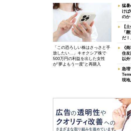
猛暑
けば
のか
【土
「懸
だ！
「この恐ろしい株はさっさと手
《商
放したい…」キオクシア株で
住友
500万円の利益を出した女性
以外
が“夢よもう一度”と再購入
急増
Te
現地