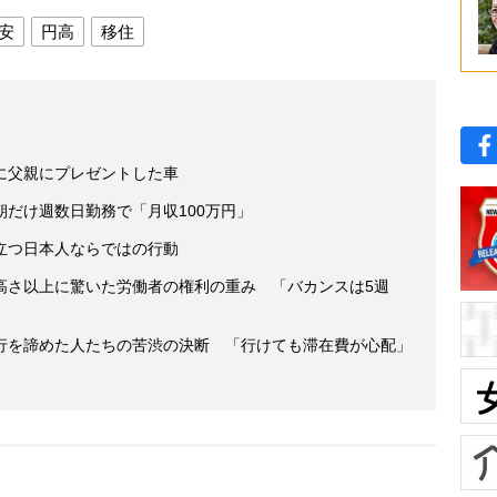
安
円高
移住
に父親にプレゼントした車
だけ週数日勤務で「月収100万円」
立つ日本人ならではの行動
高さ以上に驚いた労働者の権利の重み 「バカンスは5週
行を諦めた人たちの苦渋の決断 「行けても滞在費が心配」