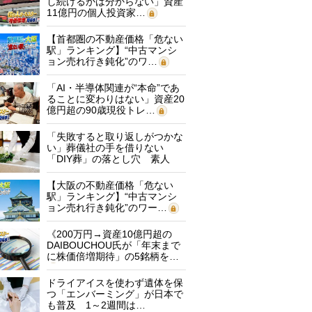
し続けるかは分からない」資産
11億円の個人投資家…
【首都圏の不動産価格「危ない
駅」ランキング】“中古マンシ
ョン売れ行き鈍化”のワ…
「AI・半導体関連が“本命”であ
ることに変わりはない」資産20
億円超の90歳現役トレ…
「失敗すると取り返しがつかな
い」葬儀社の手を借りない
「DIY葬」の落とし穴 素人
に…
【大阪の不動産価格「危ない
駅」ランキング】“中古マンシ
ョン売れ行き鈍化”のワー…
《200万円→資産10億円超の
DAIBOUCHOU氏が「年末まで
に株価倍増期待」の5銘柄を…
ドライアイスを使わず遺体を保
つ「エンバーミング」が日本で
も普及 1～2週間は…