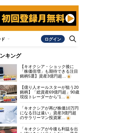
ンド
ログイン
ンキング
【キオクシア・ショック後に
「株価倍増」も期待できる注目
銘柄5選】資産3億円超…
【億り人オールスターが狙う20
銘柄】「総資産69億円超」90歳
現役トレーダーから“1…
「キオクシアが再び株価10万円
になる日は遠い」資産3億円超
のサラリーマン投資家…
「キオクシアが今後も利益を出