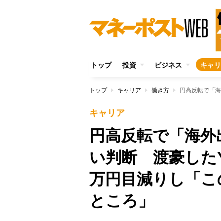
トップ
投資
ビジネス
キャリ
トップ
キャリア
働き方
キャリア
円高反転で「海外
い判断 渡豪したYo
万円目減りし「こ
ところ」