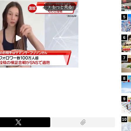
もっと見る
arrow_forward_ios
5
6
7
8
Mute
9
10